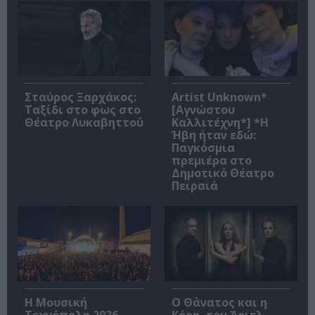
Σταύρος Ξαρχάκος:
Artist Unknown*
Ταξίδι στο φως στο
[Αγνώστου
Θέατρο Λυκαβηττού
Καλλιτέχνη*] *Η
Ήβη ήταν εδώ:
Παγκόσμια
πρεμιέρα στο
Δημοτικό Θέατρο
Πειραιά
Η Μουσική
Ο Θάνατος και η
Τεχνόπολη 2026
Κόρη, του Άριελ