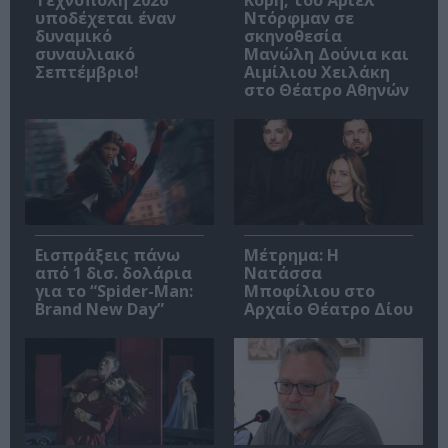
υποδέχεται έναν
Ντόρφμαν σε
δυναμικό
σκηνοθεσία
συναυλιακό
Μανώλη Δούνια και
Σεπτέμβριο!
Αιμίλιου Χειλάκη
στο Θέατρο Αθηνών
Εισπράξεις πάνω
Μέτρημα: Η
από 1 δισ. δολάρια
Νατάσσα
για το “Spider-Man:
Μποφίλιου στο
Brand New Day”
Αρχαίο Θέατρο Δίου