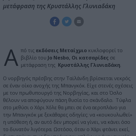
μετάφραση της Κρυστάλλης Γλυνιαδάκη
Α
πό τις
εκδόσεις Μεταίχμιο
κυκλοφορεί το
βιβλίο του
Jo Nesbο, Οι κατσαρίδες
σε
μετάφραση της
Κρυστάλλης Γλυνιαδάκη
.
Ο νορβηγός πρέσβης στην Ταϊλάνδη βρίσκεται νεκρός
σε έναν οίκο ανοχής της Μπανγκόκ. Είχε στενές σχέσεις
με τον πρωθυπουργό της Νορβηγίας, και στο Όσλο
θέλουν να αποφύγουν πάση θυσία το σκάνδαλο. Τύφλα
στο μεθύσι ο Χάρι Χόλε θα μπει σε ένα αεροπλάνο για
την Μπανγκόκ με ξεκάθαρες οδηγίες: να «κουκουλωθεί»
η υπόθεση ή, αν αυτό δεν μπορεί να γίνει, να κάνει όσο
το δυνατόν λιγότερα. Ωστόσο, όταν ο Χάρι φτάνει εκεί,