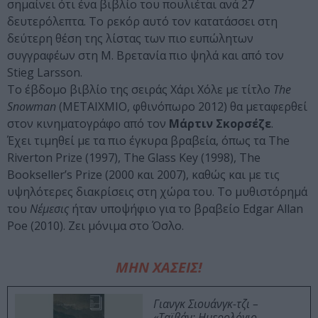
σημαίνει ότι ένα βιβλίο του πουλιέται ανά 27
δευτερόλεπτα. Το ρεκόρ αυτό τον κατατάσσει στη
δεύτερη θέση της λίστας των πιο ευπώλητων
συγγραφέων στη Μ. Βρετανία πιο ψηλά και από τον
Stieg Larsson.
Το έβδομο βιβλίο της σειράς Χάρι Χόλε με τίτλο
The
Snowman
(ΜΕΤΑΙΧΜΙΟ, φθινόπωρο 2012) θα μεταφερθεί
στον κινηματογράφο από τον
Μάρτιν Σκορσέζε
.
Έχει τιμηθεί με τα πιο έγκυρα βραβεία, όπως τα The
Riverton Prize (1997), The Glass Key (1998), The
Bookseller’s Prize (2000 και 2007), καθώς και με τις
υψηλότερες διακρίσεις στη χώρα του. Το μυθιστόρημά
του
Νέμεσις
ήταν υποψήφιο για το βραβείο Edgar Allan
Poe (2010). Ζει μόνιμα στο Όσλο.
ΜΗΝ ΧΑΣΕΙΣ!
Γιανγκ Σιουάνγκ-τζι –
«Ταϊβάν: Ημερολόγιο