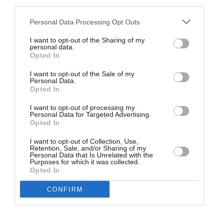
third parties.
Personal Data Processing Opt Outs
I want to opt-out of the Sharing of my
Σχετικά Άρθρα
personal data.
Opted In
I want to opt-out of the Sale of my
Personal Data.
Opted In
I want to opt-out of processing my
Personal Data for Targeted Advertising.
Opted In
Η μακρά λίστα με
Έκθεση Βιβλίου
τις υποψηφιότητες
2026 στο Ναύπλιο
I want to opt-out of Collection, Use,
για το Βραβείο
Retention, Sale, and/or Sharing of my
Booker 2026
Personal Data that Is Unrelated with the
Purposes for which it was collected.
Opted In
CONFIRM