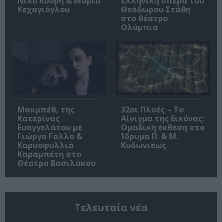
Νίκο Κουρή & Μαρία
ελληνική όπερα του
Κεχαγιόγλου
Θεόδωρου Στάθη
στο θέατρο
Ολύμπια
Μακμπέθ, της
32οι Πλοές – Το
Κατερίνας
Αίνιγμα της Εικόνας:
Ευαγγελάτου με
Ομαδική έκθεση στο
Γιώργο Γάλλο &
Ίδρυμα Π. & Μ.
Καρυοφυλλιά
Κυδωνιέως
Καραμπέτη στο
Θέατρο Βασιλάκου
Τελευταία νέα