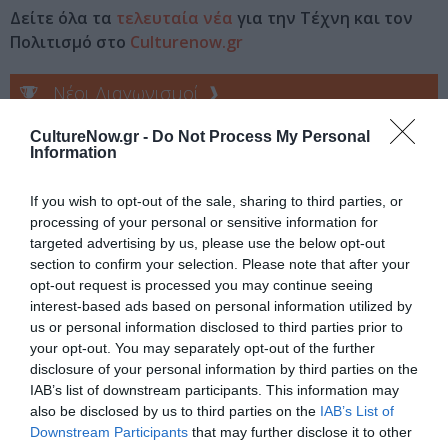
Δείτε όλα τα
τελευταία νέα
για την Τέχνη και τον
Πολιτισμό στο
Culturenow.gr
Νέοι Διαγωνισμοί
❯
CultureNow.gr -
Do Not Process My Personal
Tags
Information
ΕΚΔΟΣΕΙΣ ΜΕΤΑΙΧΜΙΟ
If you wish to opt-out of the sale, sharing to third parties, or
processing of your personal or sensitive information for
Newsletter
targeted advertising by us, please use the below opt-out
section to confirm your selection. Please note that after your
Κάθε βδομάδα στο e-mail σας τα τελευταία νέα για
opt-out request is processed you may continue seeing
την Τέχνη και τον Πολιτισμό!
interest-based ads based on personal information utilized by
us or personal information disclosed to third parties prior to
your opt-out. You may separately opt-out of the further
disclosure of your personal information by third parties on the
IAB’s list of downstream participants. This information may
also be disclosed by us to third parties on the
IAB’s List of
Ακολουθήστε το Culturenow.gr
Downstream Participants
that may further disclose it to other