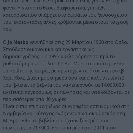
διαπιστώνει πως δεν πρόκειται απλώς για έναν τυχαίο
φόνο. Ή για να το θέσει διαφορετικά, για κάθε
κατσαρίδα που υπάρχει στο δωμάτιο του ξενοδοχείου
του, εκατοντάδες άλλες κρύβονται μέσα στους τοίχους
του.
Ο
Jo Nesbο
γεννήθηκε στις 29 Μαρτίου 1960 στο Όσλο.
Σπούδασε οικονομικά και εργάστηκε ως
δημοσιογράφος. Το 1997 κυκλοφόρησε το πρώτο
μυθιστόρημα με τίτλο The Bat Man, το οποίο ήταν και
το πρώτο της σειράς με πρωταγωνιστή τον ντετέκτιβ
Χάρι Χόλε. Διάσημος σήμερα όσο και ο καλτ ντετέκτιβ
του, βλέπει τα βιβλία του να ξεπερνούν τα 14.000.000
αντίτυπα παγκοσμίως σε πωλήσεις και να εκδίδονται σε
περισσότερες από 40 χώρες.
Είναι
ο πιο επιτυχημένος συγγραφέας αστυνομικού στη
Νορβηγία και κάτοχος ενός εντυπωσιακού ρεκόρ στη
Μ. Βρετανία: τα βιβλία του έχουν ξεπεράσει σε
πωλήσεις τα 717.000 αντίτυπα μέσα στο 2011, που