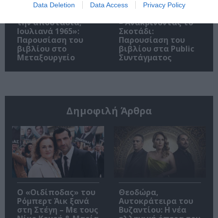
Data Deletion
Data Access
Privacy Policy
«Παρεμποδίζοντας
Σπύρος Κακατσάκης
την αποστασία,
– Ανακρίνοντας το
Ιουλιανά 1965»:
Σκοτάδι:
Παρουσίαση του
Παρουσίαση του
βιβλίου στο
βιβλίου στα Public
Μεταξουργείο
Συντάγματος
Δημοφιλή Άρθρα
O «Οιδίποδας» του
Θεοδώρα,
Ρόμπερτ Άικ ξανά
Αυτοκράτειρα του
στη Στέγη – Με τους
Βυζαντίου: Η νέα