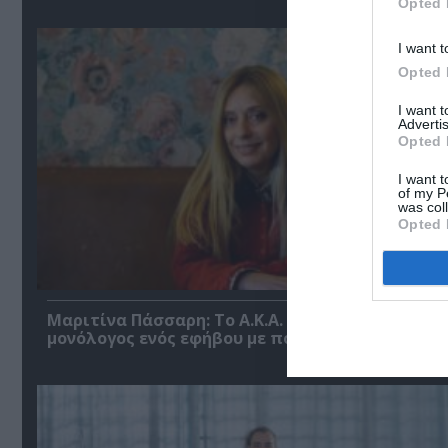
Opted 
I want t
Opted 
I want 
Advertis
Opted 
I want t
of my P
was col
Opted 
Μαριτίνα Πάσσαρη: Το Α.Κ.Α. είναι ένας εκρηκτι
μονόλογος ενός εφήβου με πολιτική χροιά