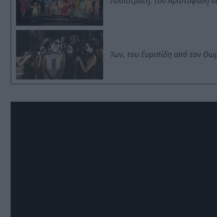
Λυσιστράτη, του Αριστοφάνη σ
Ίων, του Ευριπίδη από τον Θ