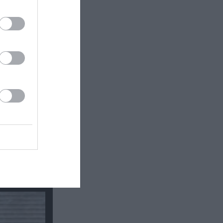
οσεγγίζει
υτικός