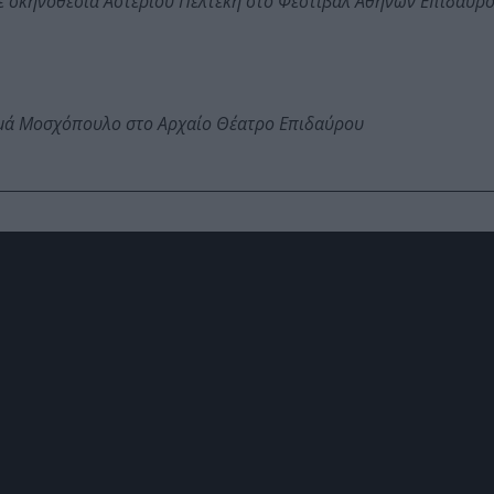
ε σκηνοθεσία Αστέριου Πελτέκη στο Φεστιβάλ Αθηνών Επιδαύρ
ωμά Μοσχόπουλο στο Αρχαίο Θέατρο Επιδαύρου