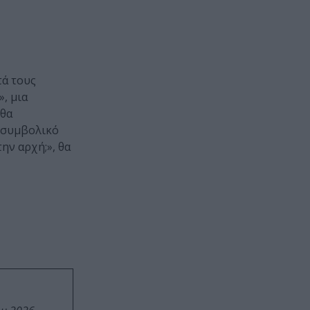
τά τους
, μια
 θα
ο συμβολικό
ην αρχή;», θα