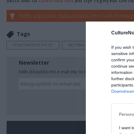
Δείτε όλα τα
τελευταία νέα
για την Τέχνη και τον Π
Κάθε μέρα νέοι διαγωνισμοί στο Culturenow.g
CultureNo
Tags
ΚΩΝΣΤΑΝΤΙΝΟΣ ΡΗΓΟΣ
ΦΕΣΤΙΒΑΛ ΑΘΗΝΩΝ ΚΑΙ ΕΠΙΔΑΥΡΟΥ
If you wish 
sensitive in
confirm you
Newsletter
continue se
Κάθε βδομάδα στο e-mail σας τα τελευταία νέα για την Τέχ
information 
further disc
participants
Downstream 
Ακο
Persona
I want t