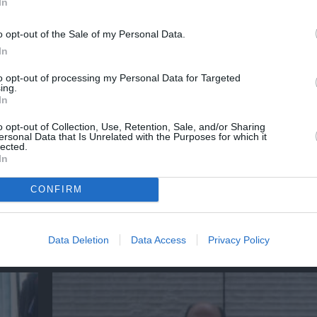
In
o opt-out of the Sale of my Personal Data.
In
to opt-out of processing my Personal Data for Targeted
ing.
In
o opt-out of Collection, Use, Retention, Sale, and/or Sharing
ersonal Data that Is Unrelated with the Purposes for which it
lected.
In
CONFIRM
κός
Κωνσταντίνος Σειραδάκης: «O Πατέρας» πρ
πολύ ωραία το πόσο εξαρτημένος είναι ο δ
Data Deletion
Data Access
Privacy Policy
άνθρωπος από το μυαλό του