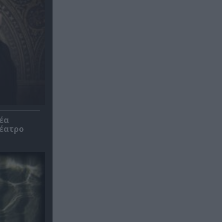
έα
θέατρο