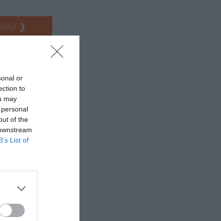
 εδώ!
❯
sonal or
ection to
ou may
 personal
out of the
 downstream
B’s List of