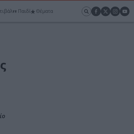
τιβάλ
Παιδί
Θέματα
ς
ίο