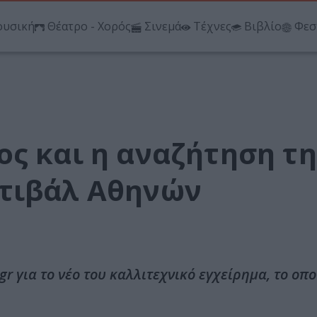
υσική
Θέατρο - Χορός
Σινεμά
Τέχνες
Βιβλίο
Φεσ
ς και η αναζήτηση τη
στιβάλ Αθηνών
r για το νέο του καλλιτεχνικό εγχείρημα, το οπο