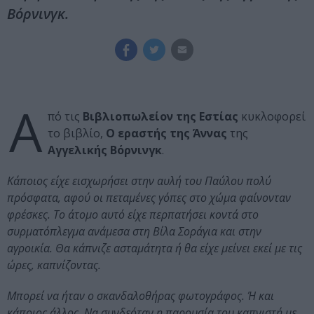
Βόρνινγκ.
Α
πό τις
Βιβλιοπωλείον της Εστίας
κυκλοφορεί
το βιβλίο,
Ο εραστής της Άννας
της
Αγγελικής Βόρνινγκ
.
Κάποιος είχε εισχωρήσει στην αυλή του Παύλου πολύ
πρόσφατα, αφού οι πεταμένες γόπες στο χώμα φαίνονταν
φρέσκες. Το άτομο αυτό είχε περπατήσει κοντά στο
συρματόπλεγμα ανάμεσα στη Βίλα Σοράγια και στην
αγροικία. Θα κάπνιζε ασταμάτητα ή θα είχε μείνει εκεί με τις
ώρες, καπνίζοντας.
Μπορεί να ήταν ο σκανδαλοθήρας φωτογράφος. Ή και
κάποιος άλλος. Να συνδεόταν η παρουσία του καπνιστή με