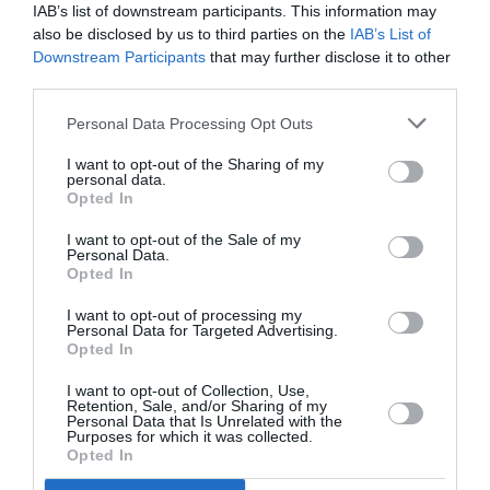
IAB’s list of downstream participants. This information may
also be disclosed by us to third parties on the
IAB’s List of
Downstream Participants
that may further disclose it to other
Ακολουθήστε το Culturenow.gr
third parties.
Personal Data Processing Opt Outs
I want to opt-out of the Sharing of my
personal data.
Opted In
Σχετικά Άρθρα
I want to opt-out of the Sale of my
Personal Data.
Opted In
I want to opt-out of processing my
Personal Data for Targeted Advertising.
Opted In
Η μακρά λίστα με
Έκθεση Βιβλίου
I want to opt-out of Collection, Use,
Retention, Sale, and/or Sharing of my
τις υποψηφιότητες
2026 στο Ναύπλιο
Personal Data that Is Unrelated with the
για το Βραβείο
Purposes for which it was collected.
Booker 2026
Opted In