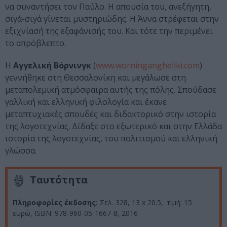
να συναντήσει τον Παύλο. Η απουσία του, ανεξήγητη,
σιγά-σιγά γίνεται μυστηριώδης. Η Άννα στρέφεται στην
εξιχνίασή της εξαφάνισής του. Και τότε την περιμένει
το απρόβλεπτο.
Η
Αγγελική Βόρνινγκ
(
www.worningangheliki.com
)
γεννήθηκε στη Θεσσαλονίκη και μεγάλωσε στη
μεταπολεμική ατμόσφαιρα αυτής της πόλης. Σπούδασε
γαλλική και ελληνική φιλολογία και έκανε
μεταπτυχιακές σπουδές και διδακτορικό στην ιστορία
της λογοτεχνίας. Δίδαξε στο εξωτερικό και στην Ελλάδα
ιστορία της λογοτεχνίας, του πολιτισμού και ελληνική
γλώσσα.
Ταυτότητα
Πληροφορίες έκδοσης:
Σελ. 328, 13 x 20.5, τιμή: 15
ευρώ, ISBN: 978-960-05-1667-8, 2016