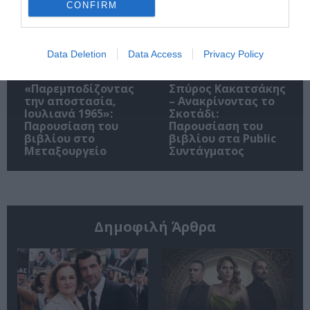
CONFIRM
Data Deletion
Data Access
Privacy Policy
«Παρεμποδίζοντας
Σπύρος Κακατσάκης
την αποστασία,
– Ανακρίνοντας το
Ιουλιανά 1965»:
Σκοτάδι:
Παρουσίαση του
Παρουσίαση του
βιβλίου στο
βιβλίου στα Public
Μεταξουργείο
Συντάγματος
Δημοφιλή Άρθρα