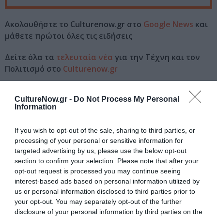
Ακολουθήστε το Culturenow.gr στο
Google News
και
μάθετε πρώτοι όλες τις ειδήσεις
Δείτε όλα τα
τελευταία νέα
για την Τέχνη και τον
Πολιτισμό στο
Culturenow.gr
Νέοι Διαγωνισμοί
❯
CultureNow.gr -
Do Not Process My Personal
Information
Tags
If you wish to opt-out of the sale, sharing to third parties, or
ΕΚΔΟΣΕΙΣ ΕΣΤΙΑ
processing of your personal or sensitive information for
targeted advertising by us, please use the below opt-out
section to confirm your selection. Please note that after your
Newsletter
opt-out request is processed you may continue seeing
Κάθε βδομάδα στο e-mail σας τα τελευταία νέα για
interest-based ads based on personal information utilized by
την Τέχνη και τον Πολιτισμό!
us or personal information disclosed to third parties prior to
your opt-out. You may separately opt-out of the further
disclosure of your personal information by third parties on the