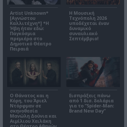
Artist Unknown*
Η Μουσική
[Αγνώστου
Τεχνόπολη 2026
Καλλιτέχνη*] *Η
υποδέχεται έναν
Ήβη ήταν εδώ:
δυναμικό
Παγκόσμια
συναυλιακό
πρεμιέρα στο
Σεπτέμβριο!
Δημοτικό Θέατρο
Πειραιά
Ο Θάνατος και η
Εισπράξεις πάνω
Κόρη, του Άριελ
από 1 δισ. δολάρια
Ντόρφμαν σε
για το “Spider-Man:
σκηνοθεσία
Brand New Day”
Μανώλη Δούνια και
Αιμίλιου Χειλάκη
στο Θέατρο Αθηνών