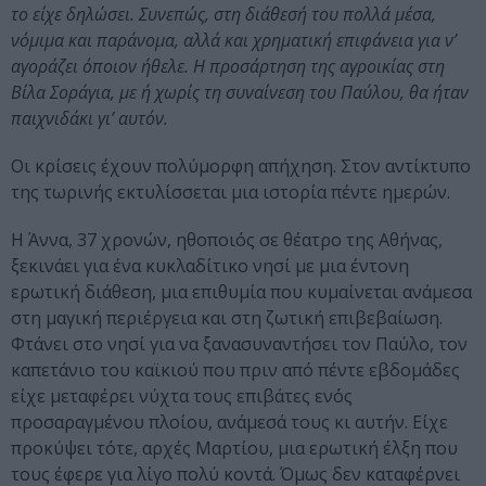
το είχε δηλώσει. Συνεπώς, στη διάθεσή του πολλά μέσα,
νόμιμα και παράνομα, αλλά και χρηματική επιφάνεια για ν’
αγοράζει όποιον ήθελε. Η προσάρτηση της αγροικίας στη
Βίλα Σοράγια, με ή χωρίς τη συναίνεση του Παύλου, θα ήταν
παιχνιδάκι γι’ αυτόν.
Οι κρίσεις έχουν πολύμορφη απήχηση. Στον αντίκτυπο
της τωρινής εκτυλίσσεται μια ιστορία πέντε ημερών.
Η Άννα, 37 χρονών, ηθοποιός σε θέατρο της Αθήνας,
ξεκινάει για ένα κυκλαδίτικο νησί με μια έντονη
ερωτική διάθεση, μια επιθυμία που κυμαίνεται ανάμεσα
στη μαγική περιέργεια και στη ζωτική επιβεβαίωση.
Φτάνει στο νησί για να ξανασυναντήσει τον Παύλο, τον
καπετάνιο του καϊκιού που πριν από πέντε εβδομάδες
είχε μεταφέρει νύχτα τους επιβάτες ενός
προσαραγμένου πλοίου, ανάμεσά τους κι αυτήν. Είχε
προκύψει τότε, αρχές Μαρτίου, μια ερωτική έλξη που
τους έφερε για λίγο πολύ κοντά. Όμως δεν καταφέρνει