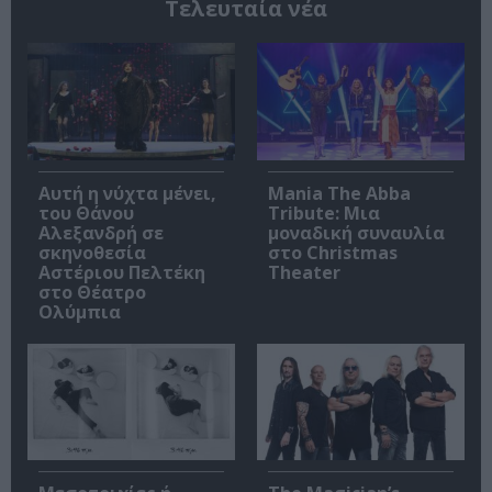
Τελευταία νέα
Αυτή η νύχτα μένει,
Mania The Abba
του Θάνου
Tribute: Μια
Αλεξανδρή σε
μοναδική συναυλία
σκηνοθεσία
στο Christmas
Αστέριου Πελτέκη
Theater
στο Θέατρο
Ολύμπια