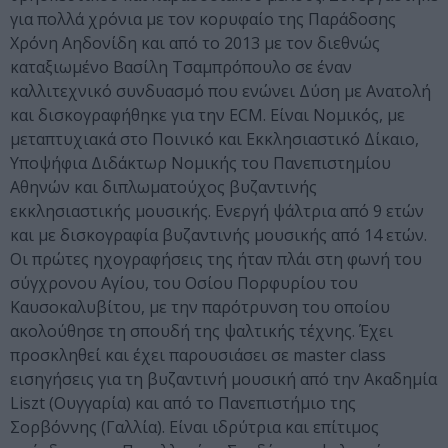
για πολλά χρόνια με τον κορυφαίο της Παράδοσης
Χρόνη Αηδονίδη και από το 2013 με τον διεθνώς
καταξιωμένο Βασίλη Τσαμπρόπουλο σε έναν
καλλιτεχνικό συνδυασμό που ενώνει Δύση με Ανατολή
και δισκογραφήθηκε για την ECM. Είναι Νομικός, με
μεταπτυχιακά στο Ποινικό και Εκκλησιαστικό Δίκαιο,
Υποψήφια Διδάκτωρ Νομικής του Πανεπιστημίου
Αθηνών και διπλωματούχος βυζαντινής
εκκλησιαστικής μουσικής. Ενεργή ψάλτρια από 9 ετών
και με δισκογραφία βυζαντινής μουσικής από 14 ετών.
Οι πρώτες ηχογραφήσεις της ήταν πλάι στη φωνή του
σύγχρονου Αγίου, του Οσίου Πορφυρίου του
Καυσοκαλυβίτου, με την παρότρυνση του οποίου
ακολούθησε τη σπουδή της ψαλτικής τέχνης. Έχει
προσκληθεί και έχει παρουσιάσει σε master class
εισηγήσεις για τη βυζαντινή μουσική από την Ακαδημία
Liszt (Ουγγαρία) και από το Πανεπιστήμιο της
Σορβόννης (Γαλλία). Είναι ιδρύτρια και επίτιμος