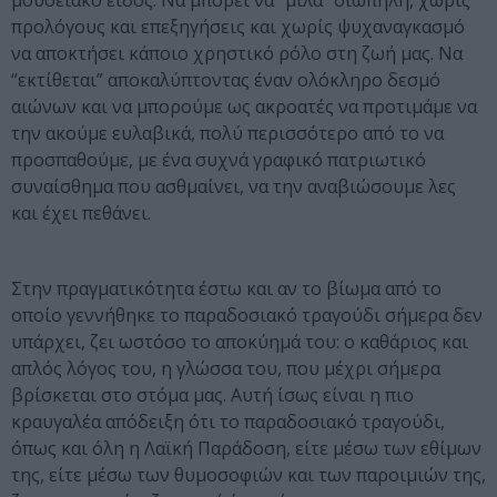
μουσειακό είδος. Να μπορεί να “μιλά” σιωπηλή, χωρίς
προλόγους και επεξηγήσεις και χωρίς ψυχαναγκασμό
να αποκτήσει κάποιο χρηστικό ρόλο στη ζωή μας. Να
“εκτίθεται” αποκαλύπτοντας έναν ολόκληρο δεσμό
αιώνων και να μπορούμε ως ακροατές να προτιμάμε να
την ακούμε ευλαβικά, πολύ περισσότερο από το να
προσπαθούμε, με ένα συχνά γραφικό πατριωτικό
συναίσθημα που ασθμαίνει, να την αναβιώσουμε λες
και έχει πεθάνει.
Στην πραγματικότητα έστω και αν το βίωμα από το
οποίο γεννήθηκε το παραδοσιακό τραγούδι σήμερα δεν
υπάρχει, ζει ωστόσο το αποκύημά του: ο καθάριος και
απλός λόγος του, η γλώσσα του, που μέχρι σήμερα
βρίσκεται στο στόμα μας. Αυτή ίσως είναι η πιο
κραυγαλέα απόδειξη ότι το παραδοσιακό τραγούδι,
όπως και όλη η Λαϊκή Παράδοση, είτε μέσω των εθίμων
της, είτε μέσω των θυμοσοφιών και των παροιμιών της,