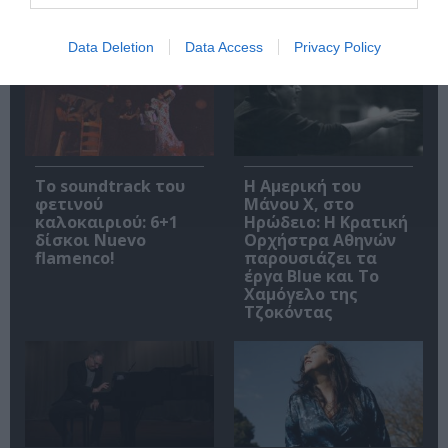
Σχετικά Άρθρα
Data Deletion
Data Access
Privacy Policy
Το soundtrack του
Η Αμερική του
φετινού
Μάνου Χ, στο
καλοκαιριού: 6+1
Ηρώδειο: Η Κρατική
δίσκοι Nuevo
Ορχήστρα Αθηνών
flamenco!
παρουσιάζει τα
έργα Blue και Το
Χαμόγελο της
Τζοκόντας