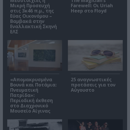
Μεσοτοιχίες ή
The Magician’s
Μικρή Προσευχή
Farewell: Οι Uriah
στις 3κ46 π.μ., της
Heep στο Floyd
Εύας Οικονόμου –
Βαμβακά στην
Εναλλακτική Σκηνή
ΕΛΣ
«Απομακρυσμένα
25 αναγνωστικές
Βουνά και Ποτάμια:
προτάσεις για τον
Πνευματική
Αύγουστο
Πατρίδα»:
Περιοδική έκθεση
στο Διαχρονικό
Μουσείο Αίγινας