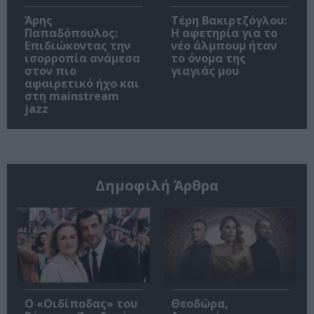
Άρης
Τέρη Βακιρτζόγλου:
Παπαδόπουλος:
Η αφετηρία για το
Επιδιώκοντας την
νέο άλμπουμ ήταν
ισορροπία ανάμεσα
το όνομα της
στον πιο
γιαγιάς μου
αφαιρετικό ήχο και
στη mainstream
jazz
Δημοφιλή Άρθρα
O «Οιδίποδας» του
Θεοδώρα,