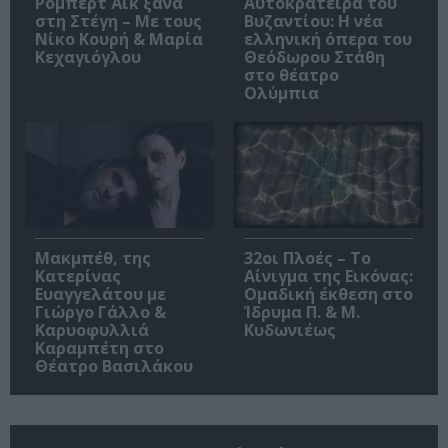
Ρόμπερτ Άικ ξανά
Αυτοκράτειρα του
στη Στέγη – Με τους
Βυζαντίου: Η νέα
Νίκο Κουρή & Μαρία
ελληνική όπερα του
Κεχαγιόγλου
Θεόδωρου Στάθη
στο θέατρο
Ολύμπια
Μακμπέθ, της
32οι Πλοές – Το
Κατερίνας
Αίνιγμα της Εικόνας:
Ευαγγελάτου με
Ομαδική έκθεση στο
Γιώργο Γάλλο &
Ίδρυμα Π. & Μ.
Καρυοφυλλιά
Κυδωνιέως
Καραμπέτη στο
Θέατρο Βασιλάκου