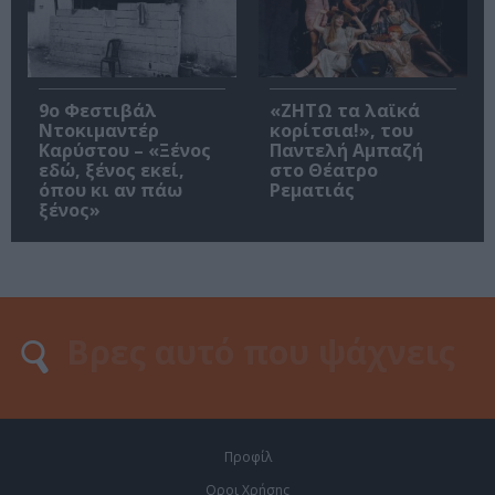
9ο Φεστιβάλ
«ΖΗΤΩ τα λαϊκά
Ντοκιμαντέρ
κορίτσια!», του
Καρύστου – «Ξένος
Παντελή Αμπαζή
εδώ, ξένος εκεί,
στο Θέατρο
όπου κι αν πάω
Ρεματιάς
ξένος»
Προφίλ
Οροι Χρήσης