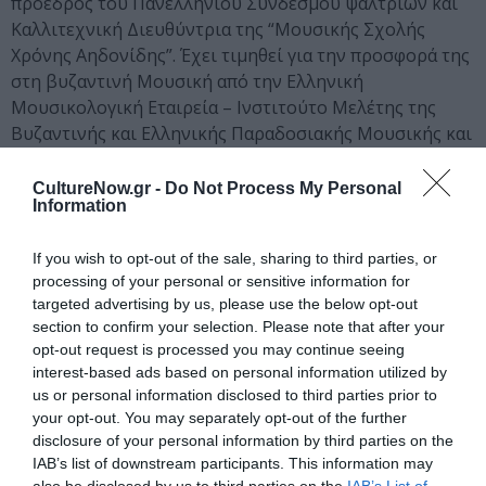
πρόεδρος του Πανελληνίου Συνδέσμου ψαλτριών και
Καλλιτεχνική Διευθύντρια της “Μουσικής Σχολής
Χρόνης Αηδονίδης”. Έχει τιμηθεί για την προσφορά της
στη βυζαντινή Μουσική από την Ελληνική
Μουσικολογική Εταιρεία – Ινστιτούτο Μελέτης της
Βυζαντινής και Ελληνικής Παραδοσιακής Μουσικής και
το περιοδικό “Το Ψαλτήρι”.
CultureNow.gr -
Do Not Process My Personal
www.nektariakarantzi.weebly.com
Information
www.facebook.com/nektariakarantzi
If you wish to opt-out of the sale, sharing to third parties, or
*Αναδημοσίευση από το περιοδκό Culturenow Mag,
processing of your personal or sensitive information for
targeted advertising by us, please use the below opt-out
τεύχος 29
section to confirm your selection. Please note that after your
opt-out request is processed you may continue seeing
Ακολουθήστε το Culturenow.gr στο
Google News
και
interest-based ads based on personal information utilized by
μάθετε πρώτοι όλες τις ειδήσεις
us or personal information disclosed to third parties prior to
your opt-out. You may separately opt-out of the further
Δείτε όλα τα
τελευταία νέα
για την Τέχνη και τον
disclosure of your personal information by third parties on the
Πολιτισμό στο
Culturenow.gr
IAB’s list of downstream participants. This information may
also be disclosed by us to third parties on the
IAB’s List of