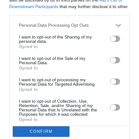
Νέοι Διαγωνισμοί
❯
Downstream Participants
that may further disclose it to other
third parties.
Tags
Personal Data Processing Opt Outs
ΝΕΚΤΑΡΙΑ ΚΑΡΑΝΤΖΗ
I want to opt-out of the Sharing of my
personal data.
Opted In
Newsletter
I want to opt-out of the Sale of my
Κάθε βδομάδα στο e-mail σας τα τελευταία νέα για
Personal Data.
Opted In
την Τέχνη και τον Πολιτισμό!
I want to opt-out of processing my
Personal Data for Targeted Advertising.
Opted In
I want to opt-out of Collection, Use,
Retention, Sale, and/or Sharing of my
Ακολουθήστε το Culturenow.gr
Personal Data that Is Unrelated with the
Purposes for which it was collected.
Opted In
CONFIRM