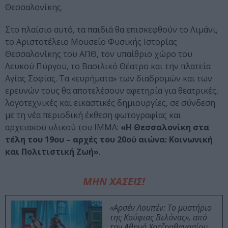
Θεσσαλονίκης.
Στο πλαίσιο αυτό, τα παιδιά θα επισκεφθούν το Λιμάνι,
το Αριστοτέλειο Μουσείο Φυσικής Ιστορίας
Θεσσαλονίκης του ΑΠΘ, τον υπαίθριο χώρο του
Λευκού Πύργου, το Βασιλικό Θέατρο και την πλατεία
Αγίας Σοφίας. Τα «ευρήματα» των διαδρομών και των
ερευνών τους θα αποτελέσουν αφετηρία για θεατρικές,
λογοτεχνικές και εικαστικές δημιουργίες, σε σύνδεση
με τη νέα περιοδική έκθεση φωτογραφίας και
αρχειακού υλικού του ΙΜΜΑ:
«Η Θεσσαλονίκη στα
τέλη του 19ου – αρχές του 20ού αιώνα: Κοινωνική
και Πολιτιστική Ζωή»
.
ΜΗΝ ΧΑΣΕΙΣ!
«Αρσέν Λουπέν: Το μυστήριο
της Κούφιας Βελόνας», από
την Αθηνά Χατζηαθανασίου