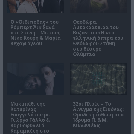
O «Οιδίποδας» του
Θεοδώρα,
Ρόμπερτ Άικ ξανά
Αυτοκράτειρα του
στη Στέγη – Με τους
Βυζαντίου: Η νέα
Νίκο Κουρή & Μαρία
ελληνική όπερα του
Κεχαγιόγλου
Θεόδωρου Στάθη
στο θέατρο
Ολύμπια
Μακμπέθ, της
32οι Πλοές – Το
Κατερίνας
Αίνιγμα της Εικόνας:
Ευαγγελάτου με
Ομαδική έκθεση στο
Γιώργο Γάλλο &
Ίδρυμα Π. & Μ.
Καρυοφυλλιά
Κυδωνιέως
Καραμπέτη στο