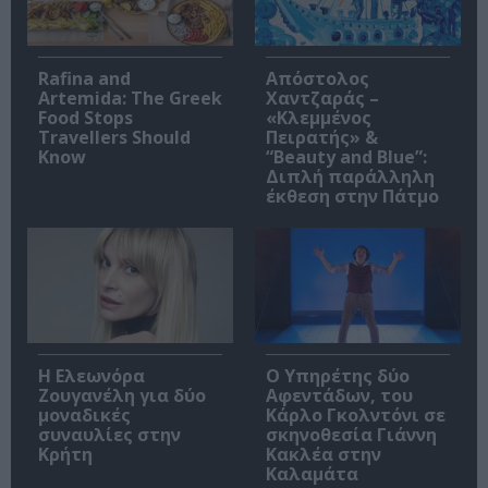
Rafina and
Απόστολος
Artemida: The Greek
Χαντζαράς –
Food Stops
«Κλεμμένος
Travellers Should
Πειρατής» &
Know
“Beauty and Blue”:
Διπλή παράλληλη
έκθεση στην Πάτμο
Η Ελεωνόρα
Ο Υπηρέτης δύο
Ζουγανέλη για δύο
Αφεντάδων, του
μοναδικές
Κάρλο Γκολντόνι σε
συναυλίες στην
σκηνοθεσία Γιάννη
Κρήτη
Κακλέα στην
Καλαμάτα