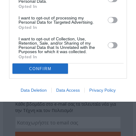
Personal Data.
Ακολουθήστε το Culturenow.gr στο
Google News
και
Opted In
μάθετε πρώτοι όλες τις ειδήσεις
I want to opt-out of processing my
Personal Data for Targeted Advertising.
Δείτε όλα τα
τελευταία νέα
για την Τέχνη και τον
Opted In
Πολιτισμό στο
Culturenow.gr
I want to opt-out of Collection, Use,
Retention, Sale, and/or Sharing of my
Personal Data that Is Unrelated with the
Νέοι Διαγωνισμοί
❯
Purposes for which it was collected.
Opted In
Tags
CONFIRM
ΔΡΑΣΤΗΡΙΟΤΗΤΕΣ ΓΙΑ ΠΑΙΔΙΑ
ΕΚΠΑΙΔΕΥΤΙΚΑ ΠΡΟΓΡΑΜΜΑΤΑ
Data Deletion
Data Access
Privacy Policy
Newsletter
Κάθε βδομάδα στο e-mail σας τα τελευταία νέα για
την Τέχνη και τον Πολιτισμό!