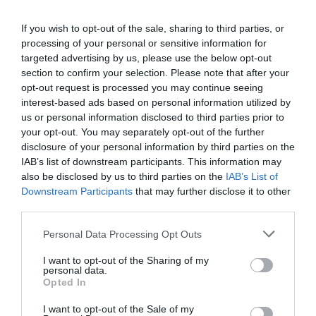
Ημερομηνία:
If you wish to opt-out of the sale, sharing to third parties, or
processing of your personal or sensitive information for
16/06/2026
26/06/2026
Από:
Εως:
targeted advertising by us, please use the below opt-out
Δευτέρα έως Παρασκευή: 08:30–09:00 (Προσέλευση) &
section to confirm your selection. Please note that after your
14:30–15:00 (Αποχώρηση)
opt-out request is processed you may continue seeing
interest-based ads based on personal information utilized by
Τοποθεσία:
us or personal information disclosed to third parties prior to
your opt-out. You may separately opt-out of the further
Μουσείο Μακεδονικού Αγώνα, Προξένου Κορομηλά
disclosure of your personal information by third parties on the
23, Θεσσαλονίκη
IAB’s list of downstream participants. This information may
also be disclosed by us to third parties on the
IAB’s List of
Eισιτήρια:
Downstream Participants
that may further disclose it to other
third parties.
170€ / παιδί (για τις 2 εβδομάδες) | Ειδική τιμή για
αδέρφια, παρέες και πολύτεκνες οικογένειες: 140€ /
Personal Data Processing Opt Outs
παιδί
I want to opt-out of the Sharing of my
Πληροφορίες / Κρατήσεις:
personal data.
Opted In
Τηλ: 2310 229 778 |
imma.edu.gr
I want to opt-out of the Sale of my