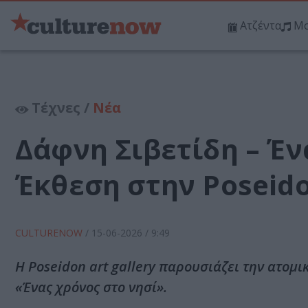
Ατζέντα
Μο
Τέχνες /
Νέα
Δάφνη Σιβετίδη – Έν
Έκθεση στην Poseidon
CULTURENOW
/
15-06-2026
/ 9:49
Η Poseidon art gallery παρουσιάζει την ατομικ
«Ένας χρόνος στο νησί».