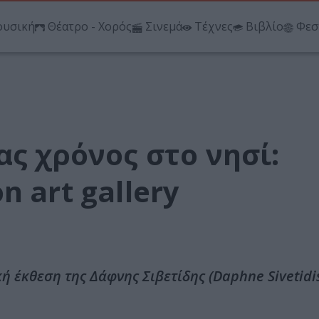
υσική
Θέατρο - Χορός
Σινεμά
Τέχνες
Βιβλίο
Φεσ
ας χρόνος στο νησί:
 art gallery
ή έκθεση της Δάφνης Σιβετίδης (Daphne Sivetidis