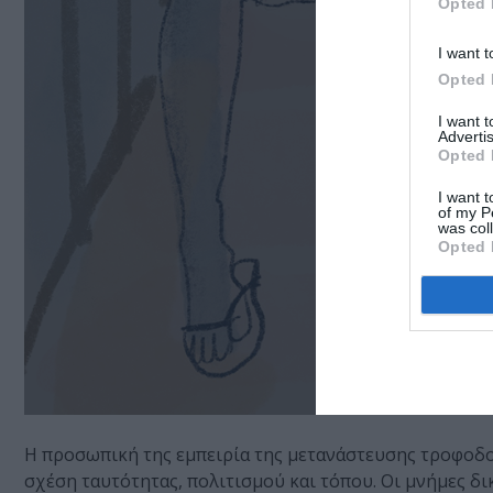
Opted 
I want t
Opted 
I want 
Advertis
Opted 
I want t
of my P
was col
Opted 
Η προσωπική της εμπειρία της μετανάστευσης τροφοδοτ
σχέση ταυτότητας, πολιτισμού και τόπου. Οι μνήμες δ