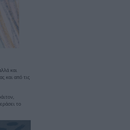
αλλά και
ς και από τις
άιτον,
περάσει το