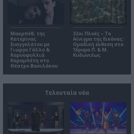
Μακμπέθ, της
32οι Πλοές – Το
Κατερίνας
Αίνιγμα της Εικόνας:
Ευαγγελάτου με
Ομαδική έκθεση στο
Γιώργο Γάλλο &
Ίδρυμα Π. & Μ.
Καρυοφυλλιά
Κυδωνιέως
Καραμπέτη στο
Θέατρο Βασιλάκου
Τελευταία νέα