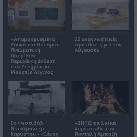
«Απομακρυσμένα
25 αναγνωστικές
Βουνά και Ποτάμια:
προτάσεις για τον
Πνευματική
Αύγουστο
Πατρίδα»:
Περιοδική έκθεση
στο Διαχρονικό
Μουσείο Αίγινας
9ο Φεστιβάλ
«ΖΗΤΩ τα λαϊκά
Ντοκιμαντέρ
κορίτσια!», του
Καρύστου – «Ξένος
Παντελή Αμπαζή