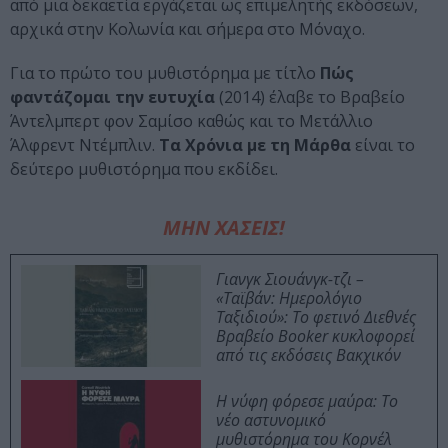
από μια δεκαετία εργάζεται ως επιμελητής εκδόσεων,
αρχικά στην Κολωνία και σήμερα στο Μόναχο.
Για το πρώτο του μυθιστόρημα με τίτλο
Πώς
φαντάζομαι την ευτυχία
(2014) έλαβε το Βραβείο
Άντελμπερτ φον Σαμίσο καθώς και το Μετάλλιο
Άλφρεντ Ντέμπλιν.
Τα Χρόνια με τη Μάρθα
είναι το
δεύτερο μυθιστόρημα που εκδίδει.
ΜΗΝ ΧΑΣΕΙΣ!
Γιανγκ Σιουάνγκ-τζι –
«Ταϊβάν: Ημερολόγιο
Ταξιδιού»: Το φετινό Διεθνές
Βραβείο Booker κυκλοφορεί
από τις εκδόσεις Βακχικόν
Η νύφη φόρεσε μαύρα: Το
νέο αστυνομικό
μυθιστόρημα του Κορνέλ