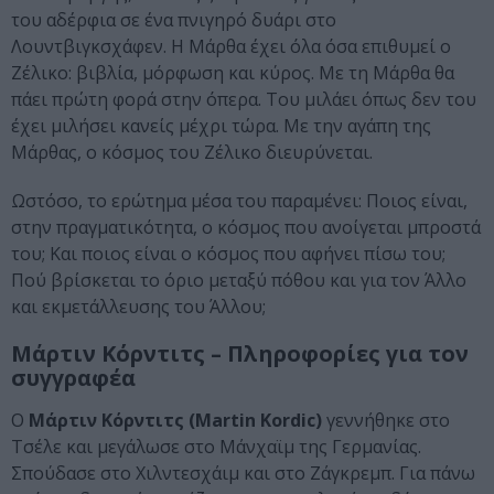
του αδέρφια σε ένα πνιγηρό δυάρι στο
Λουντβιγκσχάφεν. Η Μάρθα έχει όλα όσα επιθυμεί ο
Ζέλικο: βιβλία, μόρφωση και κύρος. Με τη Μάρθα θα
πάει πρώτη φορά στην όπερα. Του μιλάει όπως δεν του
έχει μιλήσει κανείς μέχρι τώρα. Με την αγάπη της
Μάρθας, ο κόσμος του Ζέλικο διευρύνεται.
Ωστόσο, το ερώτημα μέσα του παραμένει: Ποιος είναι,
στην πραγματικότητα, ο κόσμος που ανοίγεται μπροστά
του; Και ποιος είναι ο κόσμος που αφήνει πίσω του;
Πού βρίσκεται το όριο μεταξύ πόθου και για τον Άλλο
και εκμετάλλευσης του Άλλου;
Μάρτιν Κόρντιτς – Πληροφορίες για τον
συγγραφέα
Ο
Μάρτιν Κόρντιτς (Martin Kordic)
γεννήθηκε στο
Τσέλε και μεγάλωσε στο Μάνχαϊμ της Γερμανίας.
Σπούδασε στο Χιλντε­σχάιμ και στο Ζάγκρεμπ. Για πάνω