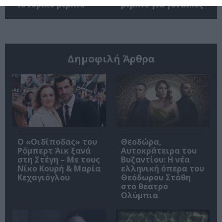
ιστορικό βιβλίο
βιβλίο για γυναίκες
Δημοφιλή Άρθρα
O «Οιδίποδας» του
Θεοδώρα,
Ρόμπερτ Άικ ξανά
Αυτοκράτειρα του
στη Στέγη – Με τους
Βυζαντίου: Η νέα
Νίκο Κουρή & Μαρία
ελληνική όπερα του
Κεχαγιόγλου
Θεόδωρου Στάθη
στο θέατρο
Ολύμπια