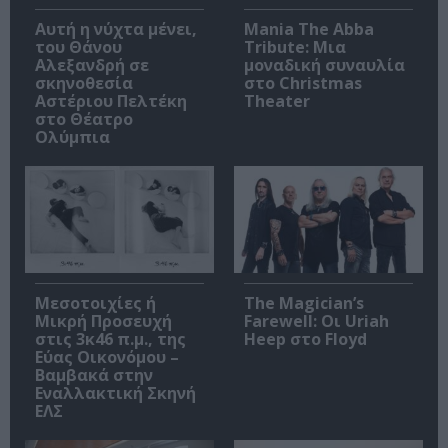
Αυτή η νύχτα μένει,
Mania The Abba
του Θάνου
Tribute: Μια
Αλεξανδρή σε
μοναδική συναυλία
σκηνοθεσία
στο Christmas
Αστέριου Πελτέκη
Theater
στο Θέατρο
Ολύμπια
Μεσοτοιχίες ή
The Magician’s
Μικρή Προσευχή
Farewell: Οι Uriah
στις 3κ46 π.μ., της
Heep στο Floyd
Εύας Οικονόμου –
Βαμβακά στην
Εναλλακτική Σκηνή
ΕΛΣ