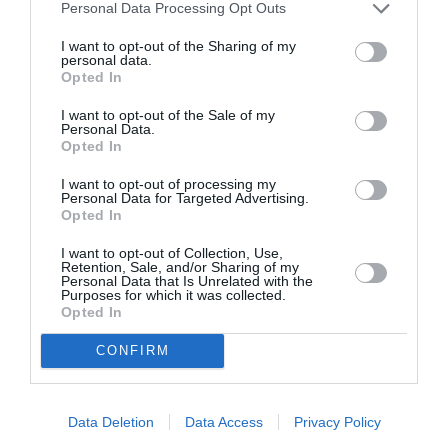
Personal Data Processing Opt Outs
I want to opt-out of the Sharing of my
personal data.
Opted In
I want to opt-out of the Sale of my
Personal Data.
Αυτοβιογραφία
Αντόνιο Πόρτσια –
Opted In
ενός πτώματος: Μια
Φωνές: Ένα βιβλίο
συλλογή
ως εσωτερικός
I want to opt-out of processing my
Personal Data for Targeted Advertising.
διηγημάτων του
διάλογος
Opted In
Σιγκισμούντ
Κρζιζανόφσκι
I want to opt-out of Collection, Use,
Retention, Sale, and/or Sharing of my
Personal Data that Is Unrelated with the
Purposes for which it was collected.
Opted In
CONFIRM
Φιλίπ Κολλέν – Ο
Ελένη Μπουκαούρη
μπάρμαν του Ritz:
– η Μαρία τα ήθελε
Data Deletion
Data Access
Privacy Policy
Ένα κοινωνικό
όλα: Ένα κοινωνικό