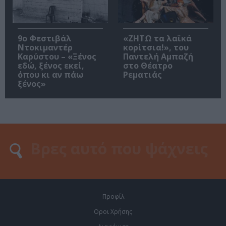
9ο Φεστιβάλ
«ΖΗΤΩ τα λαϊκά
Ντοκιμαντέρ
κορίτσια!», του
Καρύστου – «Ξένος
Παντελή Αμπαζή
εδώ, ξένος εκεί,
στο Θέατρο
όπου κι αν πάω
Ρεματιάς
ξένος»
Προφίλ
Οροι Χρήσης