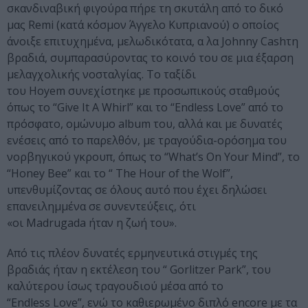
σκανδιναβική φιγούρα πήρε τη σκυτάλη από το δικό
μας Remi (κατά κόσμον Άγγελο Κυπριανού) ο οποίος
άνοιξε επιτυχημένα, μελωδικότατα, α λα Johnny Cashτη
βραδιά, συμπαρασύροντας το κοινό του σε μια έξαρση
μελαγχολικής νοσταλγίας. Το ταξίδι
του Hoyem συνεχίστηκε με προσωπικούς σταθμούς
όπως το “Give It A Whirl” και το “Endless Love” από το
πρόσφατο, ομώνυμο album του, αλλά και με δυνατές
ενέσεις από το παρελθόν, με τραγούδια-ορόσημα του
νορβηγικού γκρουπ, όπως το “What’s On Your Mind”, το
“Honey Bee” και το “ The Hour of the Wolf”,
υπενθυμίζοντας σε όλους αυτό που έχει δηλώσει
επανειλημμένα σε συνεντεύξεις, ότι
«οι Madrugada ήταν η ζωή του».
Από τις πλέον δυνατές ερμηνευτικά στιγμές της
βραδιάς ήταν η εκτέλεση του “ Gorlitzer Park”, του
καλύτερου ίσως τραγουδιού μέσα από το
“Endless Love”, ενώ το καθιερωμένο διπλό encore με τα