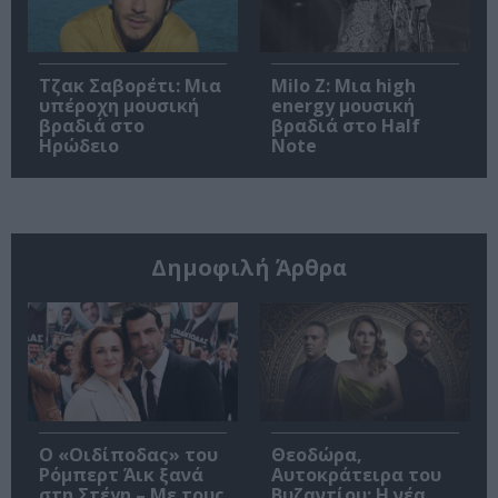
Τζακ Σαβορέτι: Μια
Milo Z: Μια high
υπέροχη μουσική
energy μουσική
βραδιά στο
βραδιά στο Half
Ηρώδειο
Note
Δημοφιλή Άρθρα
O «Οιδίποδας» του
Θεοδώρα,
Ρόμπερτ Άικ ξανά
Αυτοκράτειρα του
στη Στέγη – Με τους
Βυζαντίου: Η νέα