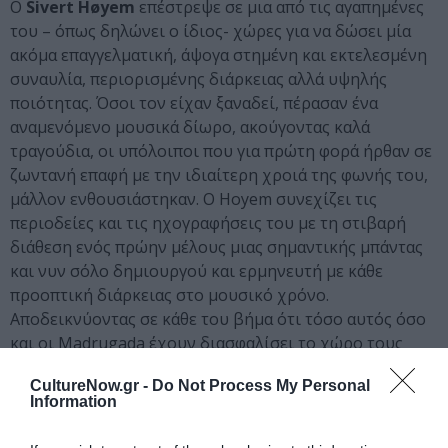
O
Sivert Høyem
επέστρεψε σε μια από τις αγαπημένες
του – όπως δηλώνει ο ίδιος- χώρες για να δώσει μία
ακόμα επαγγελματική, άψογα στημένη και εκτελεσμένη
συναυλία, περιορισμένης διάρκειας αλλά υψηλής
ποιότητας. Όσοι τον είχαν ξαναδεί, πέρασαν ένα
αναμενόμενο μουσικά δίωρο, ακούγοντας καλά
τραγούδια, οι υπόλοιποι που για πρώτη φορά ήρθαν σε
ζωντανή επαφή με την ιδιαίτερη χροιά της φωνής του,
μάλλον ενθουσιάστηκαν. Ο Hoyem συνεχίζει τις
περιοδείες και τις ηχογραφήσεις του με τη στιβαρή
διάθεση ενός πρώην μέλους μιας σημαντικής μπάντας
και νυν σόλο δημιουργού και ερμηνευτή με κάθε
προοπτική διάρκειας στο μουσικό χρόνο.
Αποδεικνύοντας σε κάθε του βήμα ότι τόσο αυτός όσο
και οι Madrugada έχουν διασφαλίσει το χώρο τους
στις μουσικές βιβλιοθήκες μας.
CultureNow.gr -
Do Not Process My Personal
Information
Ακολουθήστε το Culturenow.gr στο
Google News
και
μάθετε πρώτοι όλες τις ειδήσεις