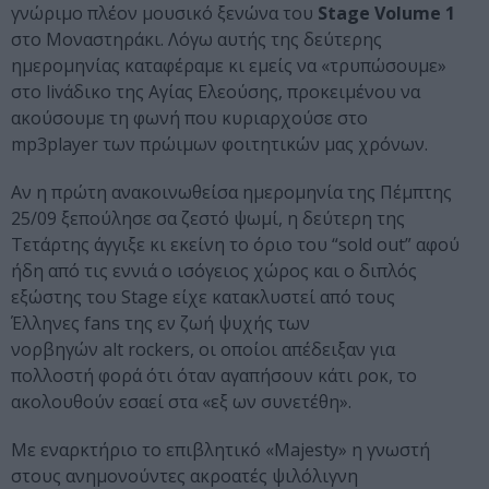
γνώριμο πλέον μουσικό ξενώνα του
Stage Volume 1
στο Μοναστηράκι. Λόγω αυτής της δεύτερης
ημερομηνίας καταφέραμε κι εμείς να «τρυπώσουμε»
στο livάδικο της Αγίας Ελεούσης, προκειμένου να
ακούσουμε τη φωνή που κυριαρχούσε στο
mp3player των πρώιμων φοιτητικών μας χρόνων.
Αν η πρώτη ανακοινωθείσα ημερομηνία της Πέμπτης
25/09 ξεπούλησε σα ζεστό ψωμί, η δεύτερη της
Τετάρτης άγγιξε κι εκείνη το όριο του “sold out” αφού
ήδη από τις εννιά ο ισόγειος χώρος και ο διπλός
εξώστης του Stage είχε κατακλυστεί από τους
Έλληνες fans της εν ζωή ψυχής των
νορβηγών alt rockers, οι οποίοι απέδειξαν για
πολλοστή φορά ότι όταν αγαπήσουν κάτι ροκ, το
ακολουθούν εσαεί στα «εξ ων συνετέθη».
Με εναρκτήριο το επιβλητικό «Majesty» η γνωστή
στους ανημονούντες ακροατές ψιλόλιγνη