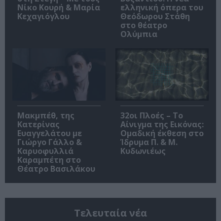
Νίκο Κουρή & Μαρία
ελληνική όπερα του
Κεχαγιόγλου
Θεόδωρου Στάθη
στο θέατρο
Ολύμπια
Μακμπέθ, της
32οι Πλοές – Το
Κατερίνας
Αίνιγμα της Εικόνας:
Ευαγγελάτου με
Ομαδική έκθεση στο
Γιώργο Γάλλο &
Ίδρυμα Π. & Μ.
Καρυοφυλλιά
Κυδωνιέως
Καραμπέτη στο
Θέατρο Βασιλάκου
Τελευταία νέα