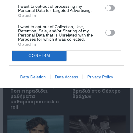
I want to opt-out of processing my
Personal Data for Targeted Advertising.
Opted In
I want to opt-out of Collection, Use,
Σχετικά Άρθρα
Retention, Sale, and/or Sharing of my
Personal Data that Is Unrelated with the
Purposes for which it was collected.
Opted In
CONFIRM
Data Deletion
Data Access
Privacy Policy
Release Athens 2022:
Beth Hart: Μια
Ο καθηλωτικός Ίγκι
όμορφη μουσική
Ποπ παραδίδει
βραδιά στο Θέατρο
μαθήματα
Βράχων
καθαρόαιμου rock n
roll