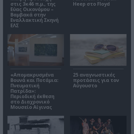
στις 3κ46 π.μ., της
Heep στο Floyd
Εύας Οικονόμου –
Βαμβακά στην
Εναλλακτική Σκηνή
ΕΛΣ
«Απομακρυσμένα
25 αναγνωστικές
Βουνά και Ποτάμια:
προτάσεις για τον
Πνευματική
Αύγουστο
Πατρίδα»:
Περιοδική έκθεση
στο Διαχρονικό
Μουσείο Αίγινας