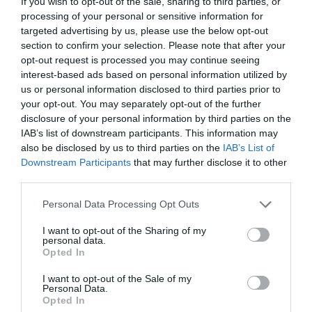
If you wish to opt-out of the sale, sharing to third parties, or
processing of your personal or sensitive information for
Δείτε όλα τα
τελευταία νέα
για την Τέχνη και τον
targeted advertising by us, please use the below opt-out
Πολιτισμό στο
Culturenow.gr
section to confirm your selection. Please note that after your
opt-out request is processed you may continue seeing
Νέοι Διαγωνισμοί
❯
interest-based ads based on personal information utilized by
us or personal information disclosed to third parties prior to
your opt-out. You may separately opt-out of the further
Tags
disclosure of your personal information by third parties on the
IAB’s list of downstream participants. This information may
MADRUGADA
SIVERT HØYEM
also be disclosed by us to third parties on the
IAB’s List of
Downstream Participants
that may further disclose it to other
Newsletter
third parties.
Κάθε βδομάδα στο e-mail σας τα τελευταία νέα για
Personal Data Processing Opt Outs
την Τέχνη και τον Πολιτισμό!
I want to opt-out of the Sharing of my
personal data.
Opted In
I want to opt-out of the Sale of my
Personal Data.
Opted In
Ακολουθήστε το Culturenow.gr