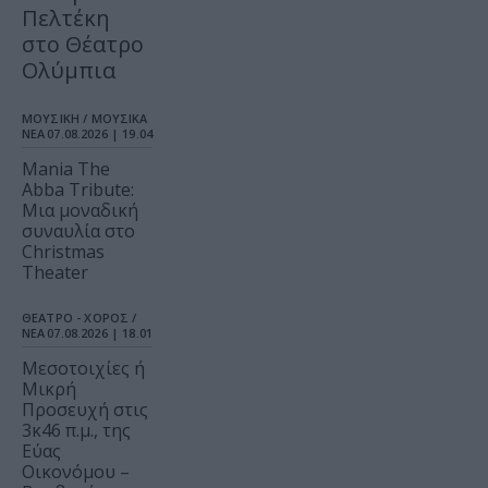
Πελτέκη
στο Θέατρο
Ολύμπια
ΜΟΥΣΙΚΗ / ΜΟΥΣΙΚΑ
ΝΕΑ
07.08.2026 | 19.04
Mania The
Abba Tribute:
Μια μοναδική
συναυλία στο
Christmas
Theater
ΘΕΑΤΡΟ - ΧΟΡΟΣ /
ΝΕΑ
07.08.2026 | 18.01
Μεσοτοιχίες ή
Μικρή
Προσευχή στις
3κ46 π.μ., της
Εύας
Οικονόμου –