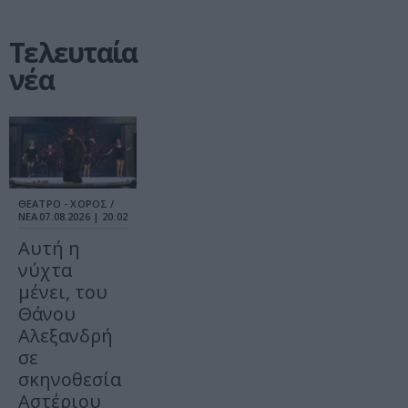
Τελευταία
νέα
ΘΕΑΤΡΟ - ΧΟΡΟΣ /
ΝΕΑ
07.08.2026 | 20.02
Αυτή η
νύχτα
μένει, του
Θάνου
Αλεξανδρή
σε
σκηνοθεσία
Αστέριου