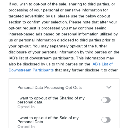
Τένφιορντ
If you wish to opt-out of the sale, sharing to third parties, or
processing of your personal or sensitive information for
targeted advertising by us, please use the below opt-out
section to confirm your selection. Please note that after your
opt-out request is processed you may continue seeing
interest-based ads based on personal information utilized by
us or personal information disclosed to third parties prior to
your opt-out. You may separately opt-out of the further
disclosure of your personal information by third parties on the
IAB’s list of downstream participants. This information may
also be disclosed by us to third parties on the
IAB’s List of
Downstream Participants
that may further disclose it to other
ΜΟΥΣΙΚΗ / ΜΟΥΣΙΚΑ ΝΕΑ
ΜΟΥΣΙΚΗ / ΜΟΥΣΙΚΑ ΝΕΑ
third parties.
Το μήνυμα των
Οι Madrugada
Madrugada προς
έρχονται για μια
Personal Data Processing Opt Outs
τους φίλους τους
μοναδική
I want to opt-out of the Sharing of my
στην Ελλάδα!
συναυλία στο
personal data.
Καλλιμάρμαρο!
Opted In
I want to opt-out of the Sale of my
ΜΟΥΣΙΚΗ / ΜΟΥΣΙΚΑ ΝΕΑ
Personal Data.
Opted In