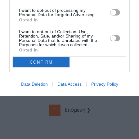
Madrugada – The
World Could Be
I want to opt-out of processing my
Falling Down:
Personal Data for Targeted Advertising.
Opted In
Νέο τραγούδι
από τους
I want to opt-out of Collection, Use,
Νορβηγούς της
Retention, Sale, and/or Sharing of my
Personal Data that Is Unrelated with the
καρδιάς μας
Purposes for which it was collected.
Opted In
ΜΟΥΣΙΚΗ / ΜΟΥΣΙΚΑ ΝΕΑ
CONFIRM
Dreams at
Midnight: Ένα
ακόμη νέο
τραγούδι από
Data Deletion
Data Access
Privacy Policy
τους Madrugada
1
Επόμενη ❯