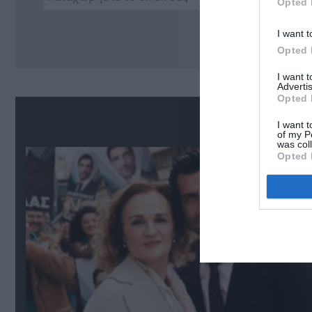
Opted 
Ακο
I want t
Opted 
I want 
Advertis
Opted 
Δ
I want t
of my P
was col
Opted 