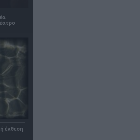
έα
θέατρο
κή έκθεση