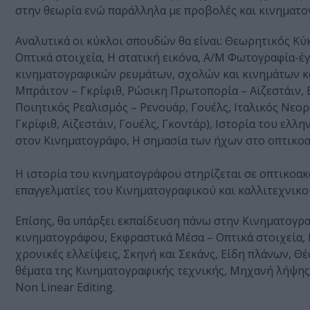
στην θεωρία ενώ παράλληλα με προβολές και κινηματογ
Αναλυτικά οι κύκλοι σπουδών θα είναι: Θεωρητικός Κύ
Οπτικά στοιχεία, Η στατική εικόνα, Α/Μ Φωτογραφία-έ
κινηματογραφικών ρευμάτων, σχολών και κινημάτων κ
Μπράιτον – Γκρίφιθ, Ρώσικη Πρωτοπορία – Αϊζεστάιν, 
Ποιητικός Ρεαλισμός – Ρενουάρ, Γουέλς, Ιταλικός Νεορ
Γκρίφιθ, Αϊζεστάιν, Γουέλς, Γκοντάρ), Ιστορία του ελ
στον Κινηματογράφο, Η σημασία των ήχων στο οπτικοα
Η ιστορία του κινηματογράφου στηρίζεται σε οπτικοακ
επαγγελματίες του Κινηματογραφικού και καλλιτεχνικ
Επίσης, θα υπάρξει εκπαίδευση πάνω στην Κινηματογραφ
κινηματογράφου, Εκφραστικά Μέσα – Οπτικά στοιχεία,
χρονικές ελλείψεις, Σκηνή και Σεκάνς, Είδη πλάνων, Θ
θέματα της Κινηματογραφικής τεχνικής, Μηχανή λήψης κ
Non Linear Editing.