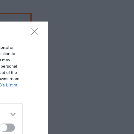
sonal or
ection to
ou may
 personal
out of the
 downstream
B’s List of
 εδώ!
❯