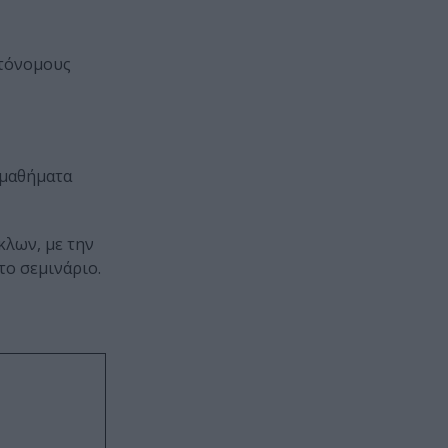
υτόνομους
 μαθήματα
κλων, με την
το σεμινάριο.