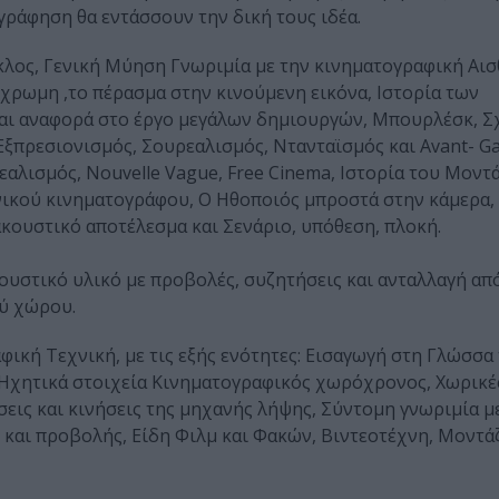
ράφηση θα εντάσσουν την δική τους ιδέα.
κλος, Γενική Μύηση Γνωριμία με την κινηματογραφική Αισ
γχρωμη ,το πέρασμα στην κινούμενη εικόνα, Ιστορία των
αι αναφορά στο έργο μεγάλων δημιουργών, Μπουρλέσκ, Σ
Εξπρεσιονισμός, Σουρεαλισμός, Ντανταϊσμός και Avant- Ga
εαλισμός, Nouvelle Vague, Free Cinema, Ιστορία του Μοντ
ληνικού κινηματογράφου, Ο Ηθοποιός μπροστά στην κάμερα,
κουστικό αποτέλεσμα και Σενάριο, υπόθεση, πλοκή.
ουστικό υλικό με προβολές, συζητήσεις και ανταλλαγή α
ού χώρου.
ική Τεχνική, με τις εξής ενότητες: Εισαγωγή στη Γλώσσα
 Ηχητικά στοιχεία Κινηματογραφικός χωρόχρονος, Χωρικέ
έσεις και κινήσεις της μηχανής λήψης, Σύντομη γνωριμία μ
αι προβολής, Είδη Φιλμ και Φακών, Βιντεοτέχνη, Μοντάζ 