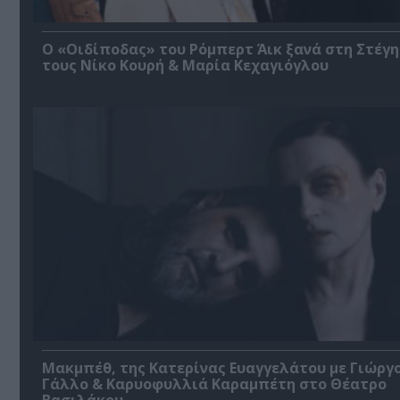
O «Οιδίποδας» του Ρόμπερτ Άικ ξανά στη Στέγη
τους Νίκο Κουρή & Μαρία Κεχαγιόγλου
Μακμπέθ, της Κατερίνας Ευαγγελάτου με Γιώργ
Γάλλο & Καρυοφυλλιά Καραμπέτη στο Θέατρο
Βασιλάκου