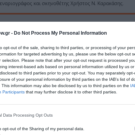
 σεναριογράφος και σκηνοθέτης Χρήστος Ν. Καρακάσης.
w.gr -
Do Not Process My Personal Information
ς Μαρτίου 19, Νέο Ψυχικό
Δεκέμβριος 2008-Ιανουάριος-Φεβρουάριος 2009
.gr
,
seminaria@koyinta.gr
,
http://meoneopsixiko.wordpress.com/
to opt-out of the sale, sharing to third parties, or processing of your per
formation for targeted advertising by us, please use the below opt-out s
r selection. Please note that after your opt-out request is processed y
μάθετε πρώτοι όλες τις ειδήσεις
eing interest-based ads based on personal information utilized by us or
disclosed to third parties prior to your opt-out. You may separately opt-
ολιτισμό στο
Culturenow.gr
losure of your personal information by third parties on the IAB’s list of
. This information may also be disclosed by us to third parties on the
IA
r
Δες
Participants
that may further disclose it to other third parties.
l Data Processing Opt Outs
νη και τον Πολιτισμό!
o opt-out of the Sharing of my personal data.