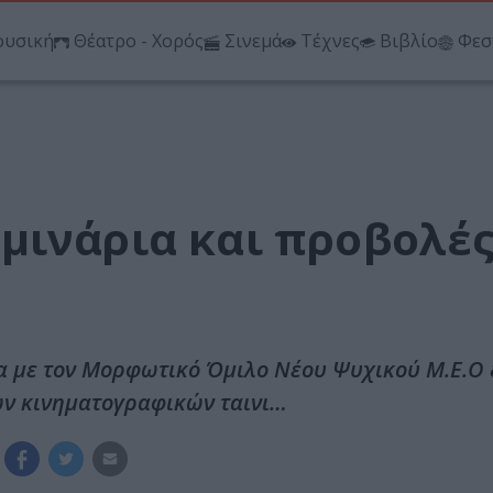
υσική
Θέατρο - Χορός
Σινεμά
Τέχνες
Βιβλίο
Φεσ
μινάρια και προβολέ
ία με τον Μορφωτικό Όμιλο Νέου Ψυχικού Μ.Ε.Ο 
ών κινηματογραφικών ταινι…