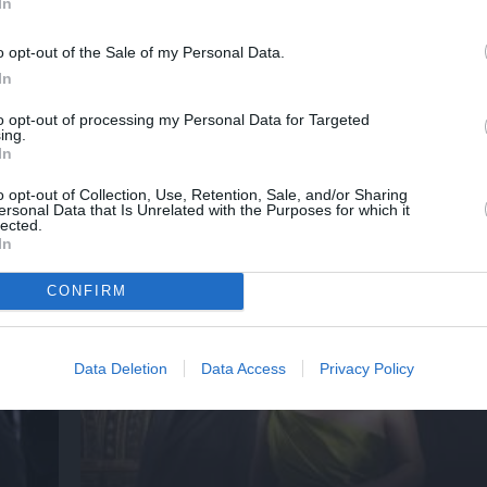
In
λουθήστε το Culturenow.gr
o opt-out of the Sale of my Personal Data.
In
to opt-out of processing my Personal Data for Targeted
ing.
In
ημοφιλή Άρθρα
o opt-out of Collection, Use, Retention, Sale, and/or Sharing
ersonal Data that Is Unrelated with the Purposes for which it
lected.
In
CONFIRM
Data Deletion
Data Access
Privacy Policy