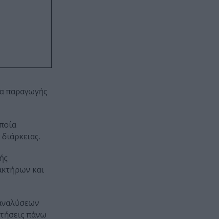
ια παραγωγής
οποία
διάρκειας.
ής
ακτήρων και
 αναλύσεων
ητήσεις πάνω