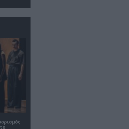
οορισμός
τε