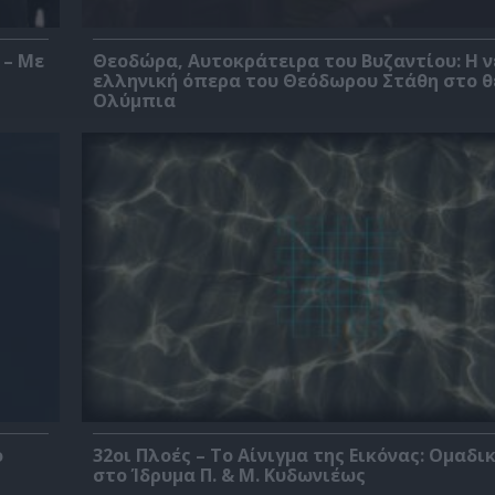
 – Με
Θεοδώρα, Αυτοκράτειρα του Βυζαντίου: Η ν
ελληνική όπερα του Θεόδωρου Στάθη στο 
Ολύμπια
ο
32οι Πλοές – Το Αίνιγμα της Εικόνας: Ομαδι
στο Ίδρυμα Π. & Μ. Κυδωνιέως