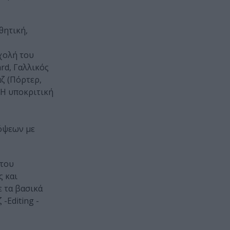
θητική,
χολή του
rd, Γαλλικός
άζ (Πόρτερ,
 Η υποκριτική
πόψεων με
 του
ς και
ε τα βασικά
-Editing -