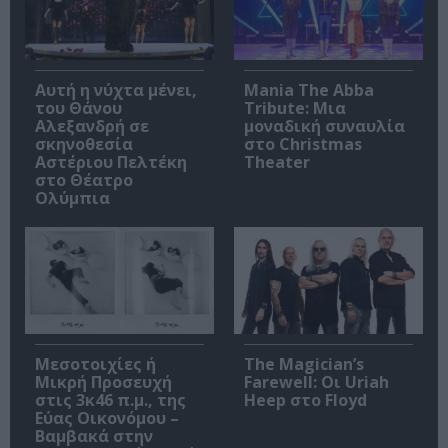
Αυτή η νύχτα μένει,
Mania The Abba
του Θάνου
Tribute: Μια
Αλεξανδρή σε
μοναδική συναυλία
σκηνοθεσία
στο Christmas
Αστέριου Πελτέκη
Theater
στο Θέατρο
Ολύμπια
Μεσοτοιχίες ή
The Magician’s
Μικρή Προσευχή
Farewell: Οι Uriah
στις 3κ46 π.μ., της
Heep στο Floyd
Εύας Οικονόμου –
Βαμβακά στην