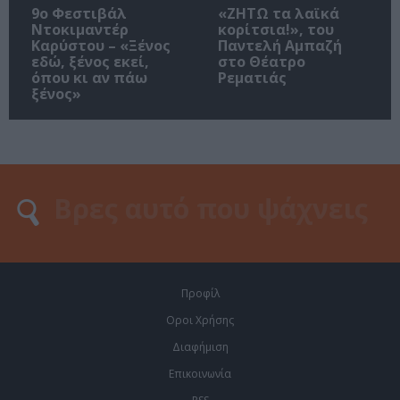
9ο Φεστιβάλ
«ΖΗΤΩ τα λαϊκά
Ντοκιμαντέρ
κορίτσια!», του
Καρύστου – «Ξένος
Παντελή Αμπαζή
εδώ, ξένος εκεί,
στο Θέατρο
όπου κι αν πάω
Ρεματιάς
ξένος»
Προφίλ
Οροι Χρήσης
Διαφήμιση
Επικοινωνία