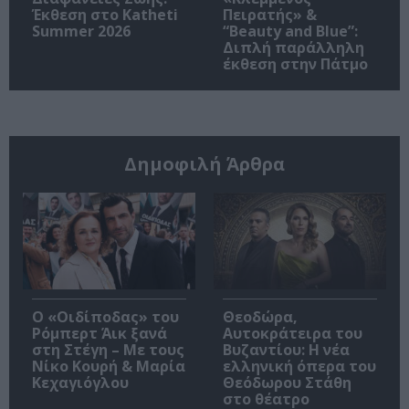
Έκθεση στο Katheti
Πειρατής» &
Summer 2026
“Beauty and Blue”:
Διπλή παράλληλη
έκθεση στην Πάτμο
Δημοφιλή Άρθρα
O «Οιδίποδας» του
Θεοδώρα,
Ρόμπερτ Άικ ξανά
Αυτοκράτειρα του
στη Στέγη – Με τους
Βυζαντίου: Η νέα
Νίκο Κουρή & Μαρία
ελληνική όπερα του
Κεχαγιόγλου
Θεόδωρου Στάθη
στο θέατρο