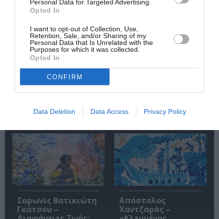
Personal Data for Targeted Advertising.
Opted In
I want to opt-out of Collection, Use,
Retention, Sale, and/or Sharing of my
Personal Data that Is Unrelated with the
Purposes for which it was collected.
Opted In
«Απομακρυσμένα
Η Ελλάδα μέσα από
Βουνά και Ποτάμια:
τον φακό του
CONFIRM
Πνευματική
Νικόλαου Τομπάζη:
Πατρίδα»:
Έκθεση στο
Περιοδική έκθεση
Μουσείο Πάνου &
στο Διαχρονικό
Ηλία Ηλιόπουλου
Data Deletion
Data Access
Privacy Policy
Μουσείο Αίγινας
Σαρωνίς Βατικιώτη
Απόστολος
Γκάτσου –
Χαντζαράς –
Διαφάνειες Ζωής:
«Κλεμμένος