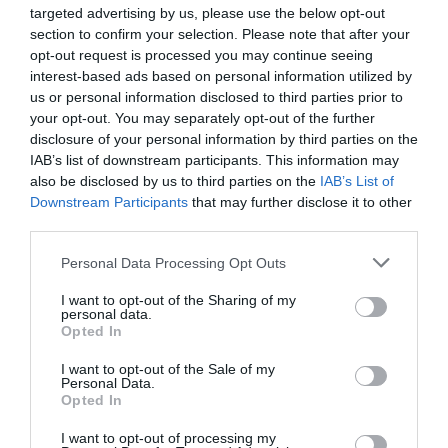
targeted advertising by us, please use the below opt-out
ΔΩΡΕΑΝ ΕΚΔΗΛΩΣΕΙΣ
ΕΙΚΑΣΤΙΚΕΣ ΕΚΘΕΣΕΙΣ
section to confirm your selection. Please note that after your
opt-out request is processed you may continue seeing
ΕΚΘΕΣΗ ΖΩΓΡΑΦΙΚΗΣ
ΖΩΓΡΑΦΙΚΗ
ΖΩΓΡΑΦΟΣ
interest-based ads based on personal information utilized by
us or personal information disclosed to third parties prior to
Newsletter
your opt-out. You may separately opt-out of the further
disclosure of your personal information by third parties on the
Κάθε βδομάδα στο e-mail σας τα τελευταία νέα για
IAB’s list of downstream participants. This information may
την Τέχνη και τον Πολιτισμό!
also be disclosed by us to third parties on the
IAB’s List of
Downstream Participants
that may further disclose it to other
third parties.
Personal Data Processing Opt Outs
I want to opt-out of the Sharing of my
Ακολουθήστε το Culturenow.gr
personal data.
Opted In
I want to opt-out of the Sale of my
Personal Data.
Opted In
Σχετικά Άρθρα
I want to opt-out of processing my