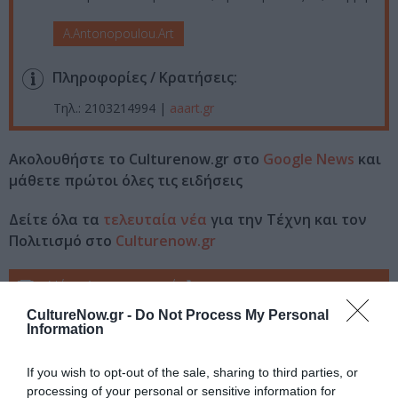
A.Antonopoulou.Art
Πληροφορίες / Κρατήσεις:
Τηλ.: 2103214994 |
aaart.gr
Ακολουθήστε το Culturenow.gr στο
Google News
και
μάθετε πρώτοι όλες τις ειδήσεις
Δείτε όλα τα
τελευταία νέα
για την Τέχνη και τον
Πολιτισμό στο
Culturenow.gr
Νέοι Διαγωνισμοί
❯
CultureNow.gr -
Do Not Process My Personal
Tags
Information
ΓΚΑΛΕΡΙ A ANTONOPOULOU ART
If you wish to opt-out of the sale, sharing to third parties, or
processing of your personal or sensitive information for
ΓΚΑΛΕΡΙ ΤΕΧΝΗΣ - ΑΙΘΟΥΣΕΣ ΤΕΧΝΗΣ