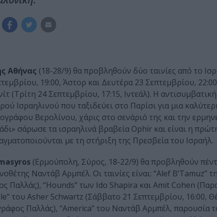
ης Αθήνας
(18-28/9) θα προβληθούν δύο ταινίες από το Ισρ
εμβρίου, 19:00, Άστορ και Δευτέρα 23 Σεπτεμβρίου, 22:00,
τ (Τρίτη 24 Σεπτεμβρίου, 17:15, Ιντεάλ). Η αντισυμβατική
ρού Ισραηλινού που ταξιδεύει στο Παρίσι για μια καλύτερ
ογράφου Βερολίνου, χάρις στο σενάριό της και την ερμην
δι» σάρωσε τα ισραηλινά βραβεία Ophir και είναι η πρώτ
αγματοποιούνται με τη στήριξη της Πρεσβεία του Ισραήλ.
masyros
(Ερμούπολη, Σύρος, 18-22/9) θα προβληθούν πέντ
οθέτης Ναντάβ Αρμπέλ. Οι ταινίες είναι: “Alef B’Tamuz” τη
ος Παλλάς), “Hounds” των Ido Shapira και Amit Cohen (Πα
le” του Asher Schwartz (Σάββατο 21 Σεπτεμβρίου, 16:00, Θ
γράφος Παλλάς), “America” του Ναντάβ Αρμπέλ, παρουσία 