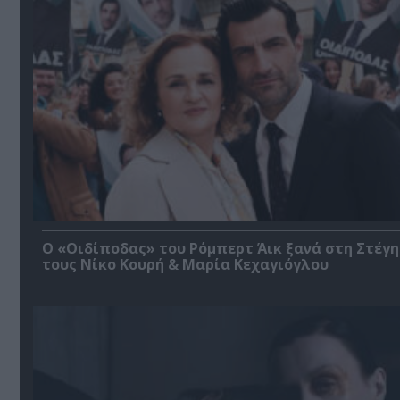
O «Οιδίποδας» του Ρόμπερτ Άικ ξανά στη Στέγη
τους Νίκο Κουρή & Μαρία Κεχαγιόγλου