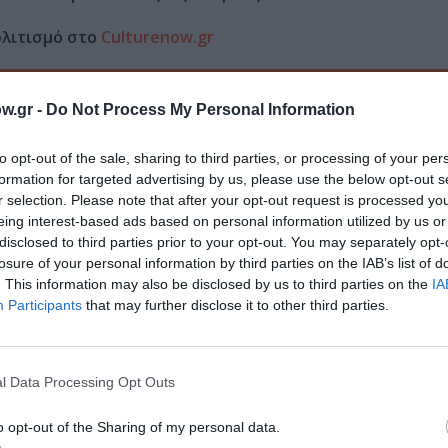
ολιτισμό στο
Culturenow.gr
r
Δες
w.gr -
Do Not Process My Personal Information
to opt-out of the sale, sharing to third parties, or processing of your per
formation for targeted advertising by us, please use the below opt-out s
r selection. Please note that after your opt-out request is processed y
eing interest-based ads based on personal information utilized by us or
disclosed to third parties prior to your opt-out. You may separately opt-
losure of your personal information by third parties on the IAB’s list of
νη και τον Πολιτισμό!
. This information may also be disclosed by us to third parties on the
IA
Participants
that may further disclose it to other third parties.
λουθήστε το Culturenow.gr
l Data Processing Opt Outs
o opt-out of the Sharing of my personal data.