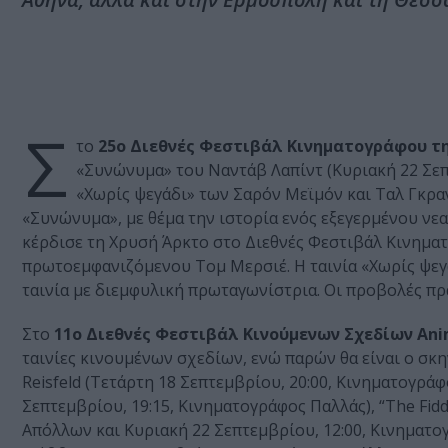
Σ
το
25ο Διεθνές Φεστιβάλ Κινηματογράφου τ
«Συνώνυμα» του Ναντάβ Λαπίντ (Κυριακή 22 Σεπτ
«Χωρίς ψεγάδι» των Σαρόν Μεϊμόν και Ταλ Γκρανί
«Συνώνυμα», με θέμα την ιστορία ενός εξεγερμένου νεα
κέρδισε τη Χρυσή Άρκτο στο Διεθνές Φεστιβάλ Κινηματ
πρωτοεμφανιζόμενου Τομ Μερσιέ. Η ταινία «Χωρίς ψεγά
ταινία με διεμφυλική πρωταγωνίστρια. Οι προβολές πρ
Στο
11ο Διεθνές Φεστιβάλ Κινούμενων Σχεδίων Ani
ταινίες κινουμένων σχεδίων, ενώ παρών θα είναι ο σκην
Reisfeld (Τετάρτη 18 Σεπτεμβρίου, 20:00, Κινηματογράφ
Σεπτεμβρίου, 19:15, Κινηματογράφος Παλλάς), “The Fidd
Απόλλων και Κυριακή 22 Σεπτεμβρίου, 12:00, Κινηματο