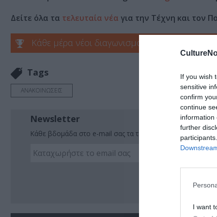
Δείτε όλα τα
τελευταία νέα
για την Τέχνη και τον Π
Κάθε μέρα νέοι διαγωνισμοί στο Culturenow.g
CultureNo
Tags
If you wish 
sensitive in
ΑΝΑΚΟΙΝΩΣΕΙΣ
confirm you
continue se
Newsletter
information 
further disc
Κάθε βδομάδα στο e-mail σας τα τελευταία νέα για την Τέχ
participants
Downstream 
Ακο
Persona
I want t