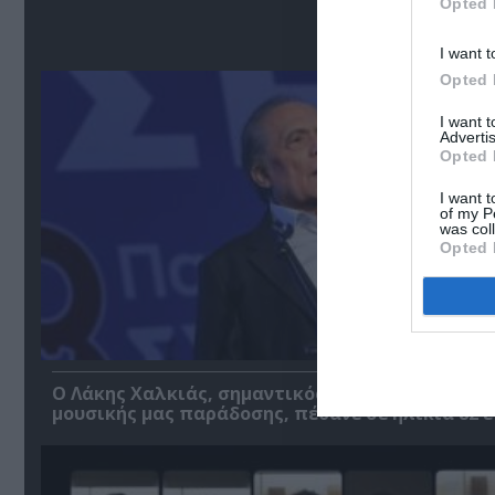
Opted 
Σ
I want t
Opted 
I want 
Advertis
Opted 
I want t
of my P
was col
Opted 
Ο Λάκης Χαλκιάς, σημαντικός εκπρόσωπος της
μουσικής μας παράδοσης, πέθανε σε ηλικία 82 