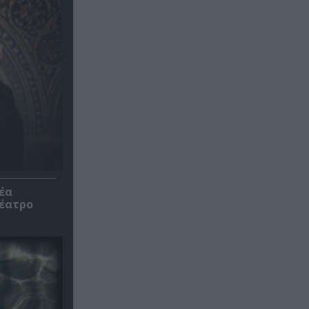
έα
θέατρο