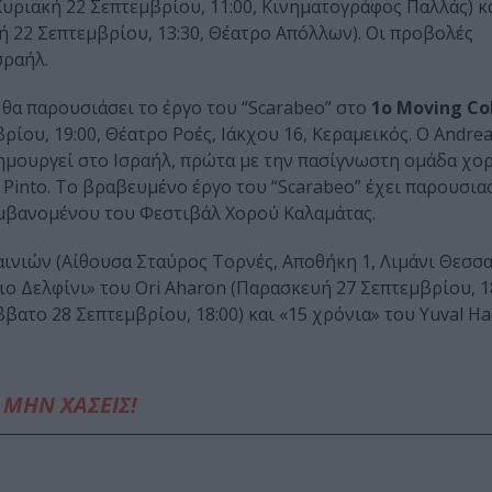
υριακή 22 Σεπτεμβρίου, 11:00, Κινηματογράφος Παλλάς) κα
ακή 22 Σεπτεμβρίου, 13:30, Θέατρο Απόλλων). Οι προβολές
σραήλ.
θα παρουσιάσει το έργο του “Scarabeo” στο
1ο Moving Co
ρίου, 19:00, Θέατρο Ροές, Ιάκχου 16, Κεραμεικός. Ο Andre
ι δημουργεί στο Ισραήλ, πρώτα με την πασίγνωστη ομάδα χο
 Pinto. Tο βραβευμένο έργο του “Scarabeo” έχει παρουσια
αμβανομένου του Φεστιβάλ Χορού Καλαμάτας.
ινιών (Αίθουσα Σταύρος Τορνές, Αποθήκη 1, Λιμάνι Θεσσα
νιο Δελφίνι» του Ori Aharon (Παρασκευή 27 Σεπτεμβρίου, 18
ατο 28 Σεπτεμβρίου, 18:00) και «15 χρόνια» του Yuval Ha
ΜΗΝ ΧΑΣΕΙΣ!