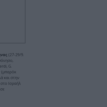
ήνας
(27-29/9.
ρσόνησο,
rdi, G.
r (μπαρόκ
λά και στην
 στο Ισραήλ
 σε