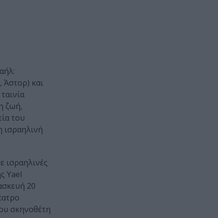
αήλ:
 Άστορ) και
 ταινία
η ζωή,
εία του
η ισραηλινή
ε ισραηλινές
ς Yael
ρασκευή 20
έατρο
του σκηνοθέτη