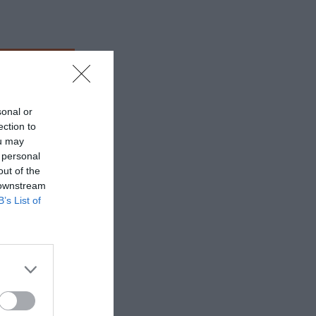
 εδώ!
❯
sonal or
ection to
ou may
 personal
out of the
 downstream
B’s List of