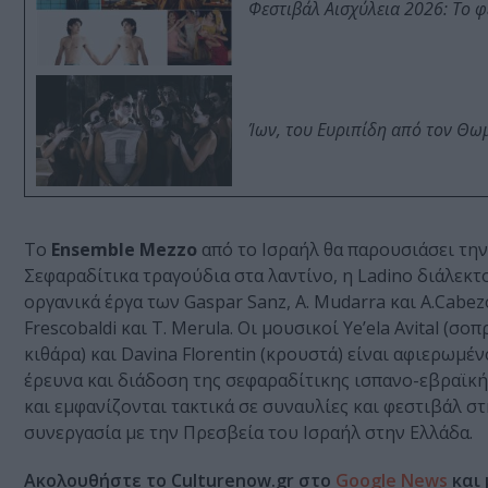
Φεστιβάλ Αισχύλεια 2026: Το 
Ίων, του Ευριπίδη από τον Θ
Το
Ensemble Mezzo
από το Ισραήλ θα παρουσιάσει τη
Σεφαραδίτικα τραγούδια στα λαντίνο, η Ladino διάλεκτο
οργανικά έργα των Gaspar Sanz, A. Mudarra και A.Cabezo
Frescobaldi και T. Merula. Οι μουσικοί Ye’ela Avital (σο
κιθάρα) και Davina Florentin (κρουστά) είναι αφιερωμέ
έρευνα και διάδοση της σεφαραδίτικης ισπανο-εβραϊκ
και εμφανίζονται τακτικά σε συναυλίες και φεστιβάλ σ
συνεργασία με την Πρεσβεία του Ισραήλ στην Ελλάδα.
Ακολουθήστε το Culturenow.gr στο
Google News
και 