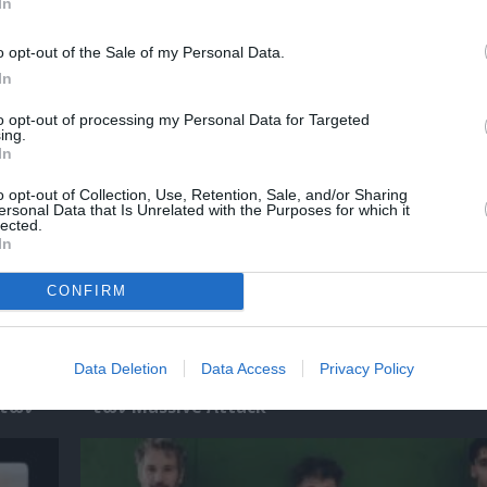
In
χετικά Άρθρα
o opt-out of the Sale of my Personal Data.
In
to opt-out of processing my Personal Data for Targeted
ing.
In
o opt-out of Collection, Use, Retention, Sale, and/or Sharing
ersonal Data that Is Unrelated with the Purposes for which it
lected.
In
CONFIRM
Data Deletion
Data Access
Privacy Policy
Η Σιγκαπούρη απαγορεύει την είσοδο σε δύ
ετών
των Massive Attack