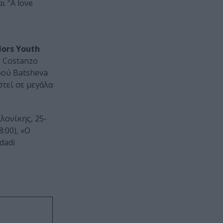
ι “A love
lors Youth
a Costanzo
ρού Batsheva
στεί σε μεγάλα
λονίκης, 25-
:00), «Ο
dadi