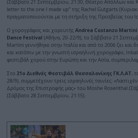
(Σάββατο 21 Σεπτεμβρίου, 21:30, Θέατρο Απόλλων και Κ
letter to the one I made up” της Rachel Gutgarts (Κυρι
πραγματοποιούνται με τη στήριξη της Πρεσβείας του Ι
Ο χορογράφος και χορευτής
Andrea Costanzo Martini
Dance Festival
(Αθήνα, 20-22/9), το Σάββατο 21 Σεπτεμβ
Martini γεννήθηκε στην Ιταλία και από το 2006 ζει κα
και κατόπιν με την γνωστή ισραηλινή χορογράφο, Inbal
φεστιβάλ χορού στην Ευρώπη και την Ασία, συμπεριλ
Στο
21ο Διεθνές Φεστιβάλ Θεσσαλονίκης ΓΚ.Λ.ΑΤ.
τα
28/9), συμμετέχουν τρεις ισραηλινές ταινίες: «Λαστιχέ
Δρόμος της Επιστροφής μας» του Moshe Rosenthal (Σάββ
(Σάββατο 28 Σεπτεμβρίου, 21:15).