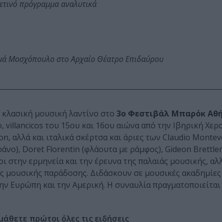
φετινό πρόγραμμα αναλυτικά
ωμά Μοσχόπουλο στο Αρχαίο Θέατρο Επιδαύρου
ν κλασική μουσική λαντίνο στο
3ο Φεστιβάλ Μπαρόκ Αθ
, villancicos του 15ου και 16ου αιώνα από την Ιβηρική Χε
n, αλλά και ιταλικά σκέρτσα και άριες των Claudio Monteve
πράνο), Doret Florentin (φλάουτα με ράμφος), Gideon Brettle
νοι στην ερμηνεία και την έρευνα της παλαιάς μουσικής, αλ
ής μουσικής παράδοσης. Διδάσκουν σε μουσικές ακαδημίες
την Ευρώπη και την Αμερική. H συναυλία πραγματοποιείται
μάθετε πρώτοι όλες τις ειδήσεις