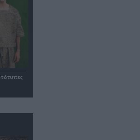
ρωτότυπες