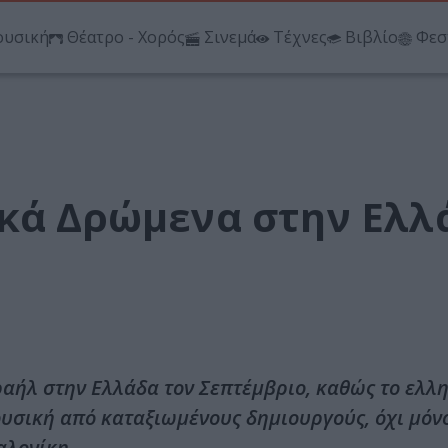
υσική
Θέατρο - Χορός
Σινεμά
Τέχνες
Βιβλίο
Φεσ
ικά Δρώμενα στην Ελλ
ραήλ στην Ελλάδα τον Σεπτέμβριο, καθώς το ελλη
ουσική από καταξιωμένους δημιουργούς, όχι μόν
αλονίκη.