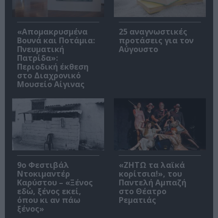
«Απομακρυσμένα
25 αναγνωστικές
Βουνά και Ποτάμια:
προτάσεις για τον
Πνευματική
Αύγουστο
Πατρίδα»:
Περιοδική έκθεση
στο Διαχρονικό
Μουσείο Αίγινας
9ο Φεστιβάλ
«ΖΗΤΩ τα λαϊκά
Ντοκιμαντέρ
κορίτσια!», του
Καρύστου – «Ξένος
Παντελή Αμπαζή
εδώ, ξένος εκεί,
στο Θέατρο
όπου κι αν πάω
Ρεματιάς
ξένος»