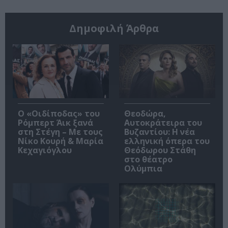
Δημοφιλή Άρθρα
O «Οιδίποδας» του
Θεοδώρα,
Ρόμπερτ Άικ ξανά
Αυτοκράτειρα του
στη Στέγη – Με τους
Βυζαντίου: Η νέα
Νίκο Κουρή & Μαρία
ελληνική όπερα του
Κεχαγιόγλου
Θεόδωρου Στάθη
στο θέατρο
Ολύμπια