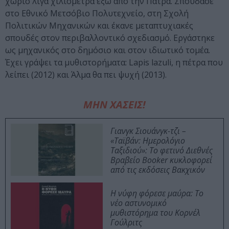
χωριό λίγα χιλιόμετρα έξω από την Πάτρα. Σπούδασε
στο Εθνικό Μετσόβιο Πολυτεχνείο, στη Σχολή
Πολιτικών Μηχανικών και έκανε μεταπτυχιακές
σπουδές στον περιβαλλοντικό σχεδιασμό. Εργάστηκε
ως μηχανικός στο δημόσιο και στον ιδιωτικό τομέα.
Έχει γράψει τα μυθιστορήματα: Lapis lazuli, η πέτρα που
λείπει (2012) και Άλμα θα πει ψυχή (2013).
ΜΗΝ ΧΑΣΕΙΣ!
Γιανγκ Σιουάνγκ-τζι –
«Ταϊβάν: Ημερολόγιο
Ταξιδιού»: Το φετινό Διεθνές
Βραβείο Booker κυκλοφορεί
από τις εκδόσεις Βακχικόν
Η νύφη φόρεσε μαύρα: Το
νέο αστυνομικό
μυθιστόρημα του Κορνέλ
Γούλριτς