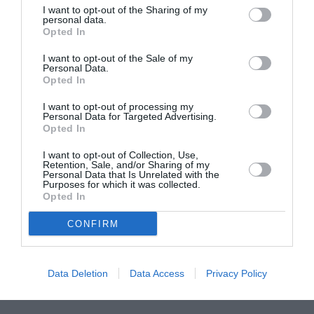
I want to opt-out of the Sharing of my
personal data.
Opted In
Η μακρά λίστα με
Έκθεση Βιβλίου
I want to opt-out of the Sale of my
Personal Data.
τις υποψηφιότητες
2026 στο Ναύπλιο
Opted In
για το Βραβείο
Booker 2026
I want to opt-out of processing my
Personal Data for Targeted Advertising.
Opted In
I want to opt-out of Collection, Use,
Retention, Sale, and/or Sharing of my
Personal Data that Is Unrelated with the
Purposes for which it was collected.
Opted In
«Παρεμποδίζοντας
Σπύρος Κακατσάκης
την αποστασία,
– Ανακρίνοντας το
CONFIRM
Ιουλιανά 1965»:
Σκοτάδι:
Παρουσίαση του
Παρουσίαση του
βιβλίου στο
βιβλίου στα Public
Data Deletion
Data Access
Privacy Policy
Μεταξουργείο
Συντάγματος