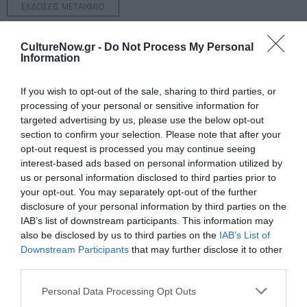
ΕΚΔΟΣΕΙΣ ΜΕΤΑΙΧΜΙΟ
Newsletter
CultureNow.gr -
Do Not Process My Personal
Information
Κάθε βδομάδα στο e-mail σας τα τελευταία νέα για
την Τέχνη και τον Πολιτισμό!
If you wish to opt-out of the sale, sharing to third parties, or
processing of your personal or sensitive information for
targeted advertising by us, please use the below opt-out
section to confirm your selection. Please note that after your
opt-out request is processed you may continue seeing
interest-based ads based on personal information utilized by
Ακολουθήστε το Culturenow.gr
us or personal information disclosed to third parties prior to
your opt-out. You may separately opt-out of the further
disclosure of your personal information by third parties on the
IAB’s list of downstream participants. This information may
also be disclosed by us to third parties on the
IAB’s List of
Σχετικά Άρθρα
Downstream Participants
that may further disclose it to other
third parties.
Personal Data Processing Opt Outs