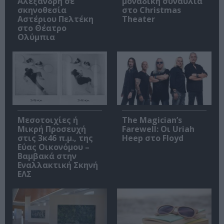
Αλεξανδρή σε
μοναδική συναυλία
σκηνοθεσία
στο Christmas
Αστέριου Πελτέκη
Theater
στο Θέατρο
Ολύμπια
Μεσοτοιχίες ή
The Magician’s
Μικρή Προσευχή
Farewell: Οι Uriah
στις 3κ46 π.μ., της
Heep στο Floyd
Εύας Οικονόμου –
Βαμβακά στην
Εναλλακτική Σκηνή
ΕΛΣ