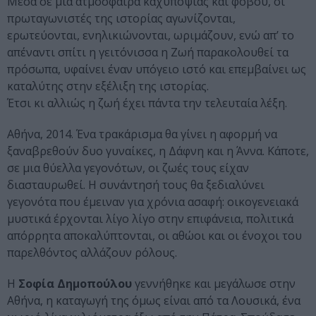
Μέσα σε μια ατμόσφαιρα καχυποψίας και φόβου, οι
πρωταγωνιστές της ιστορίας αγωνίζονται,
ερωτεύονται, ενηλικιώνονται, ωριμάζουν, ενώ απ’ το
απέναντι σπίτι η γειτόνισσα η Ζωή παρακολουθεί τα
πρόσωπα, υφαίνει έναν υπόγειο ιστό και επεμβαίνει ως
καταλύτης στην εξέλιξη της ιστορίας.
Έτσι κι αλλιώς η ζωή έχει πάντα την τελευταία λέξη.
Αθήνα, 2014. Ένα τρακάρισμα θα γίνει η αφορμή να
ξαναβρεθούν δυο γυναίκες, η Δάφνη και η Άννα. Κάποτε,
σε μια θύελλα γεγονότων, οι ζωές τους είχαν
διασταυρωθεί. Η συνάντησή τους θα ξεδιαλύνει
γεγονότα που έμειναν για χρόνια ασαφή: οικογενειακά
μυστικά έρχονται λίγο λίγο στην επιφάνεια, πολιτικά
απόρρητα αποκαλύπτονται, οι αθώοι και οι ένοχοι του
παρελθόντος αλλάζουν ρόλους.
H
Σοφία Δημοπούλου
γεννήθηκε και μεγάλωσε στην
Αθήνα, η καταγωγή της όμως είναι από τα Λουσικά, ένα