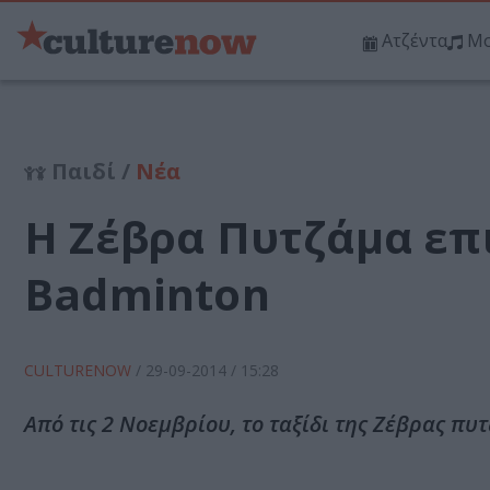
Ατζέντα
Μο
Παιδί /
Νέα
Η Ζέβρα Πυτζάμα επ
Badminton
CULTURENOW
/
29-09-2014
/ 15:28
Aπό τις 2 Νοεμβρίου, το ταξίδι της Ζέβρας π