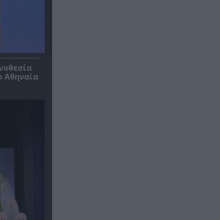
ηνοθεσία
ο Αθηναία