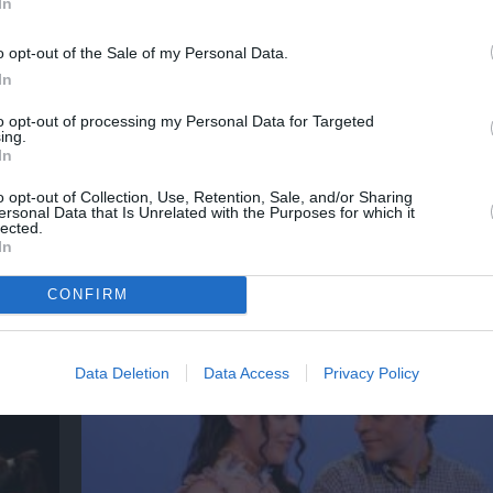
In
o opt-out of the Sale of my Personal Data.
νη και τον Πολιτισμό!
In
to opt-out of processing my Personal Data for Targeted
ing.
λουθήστε το Culturenow.gr
In
o opt-out of Collection, Use, Retention, Sale, and/or Sharing
ersonal Data that Is Unrelated with the Purposes for which it
lected.
In
χετικά Άρθρα
CONFIRM
Data Deletion
Data Access
Privacy Policy