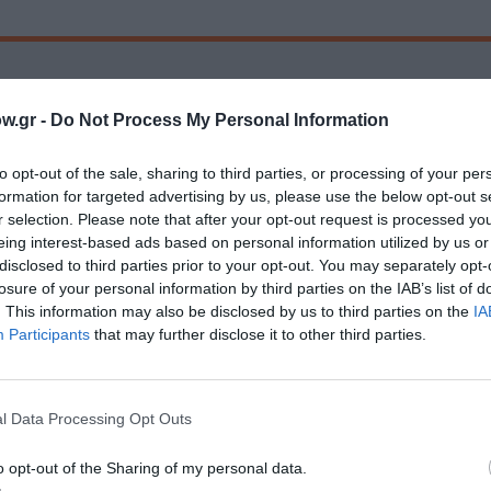
ρομηνία:
Από 2 Νοεμβρίου 2014Κυριακή στις 11:30πμ και στις 15:00
w.gr -
Do Not Process My Personal Information
00| www.abcd.gr www.viva.gr | καταστήματα: Public, Παπασωτηρίου
to opt-out of the sale, sharing to third parties, or processing of your per
formation for targeted advertising by us, please use the below opt-out s
r selection. Please note that after your opt-out request is processed y
μάθετε πρώτοι όλες τις ειδήσεις
eing interest-based ads based on personal information utilized by us or
disclosed to third parties prior to your opt-out. You may separately opt-
losure of your personal information by third parties on the IAB’s list of
ολιτισμό στο
Culturenow.gr
. This information may also be disclosed by us to third parties on the
IA
Participants
that may further disclose it to other third parties.
r
Δες
l Data Processing Opt Outs
ΙΚΕΣ ΠΑΡΑΣΤΑΣΕΙΣ ΚΑΙ ΕΚΘΕΣΕΙΣ ΓΙΑ ΠΑΙΔΙΑ
o opt-out of the Sharing of my personal data.