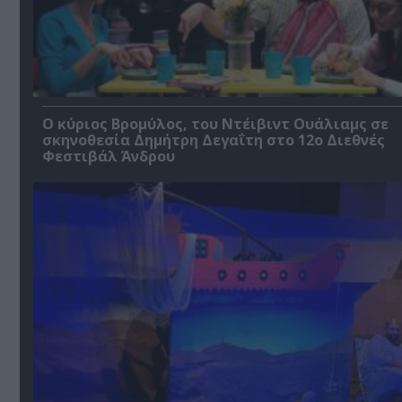
O κύριος Βρομύλος, του Ντέιβιντ Ουάλιαμς σε
σκηνοθεσία Δημήτρη Δεγαΐτη στο 12ο Διεθνές
Φεστιβάλ Άνδρου