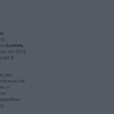
ας
 τη
του
∆ιονύση
ίες του 2014.
ή από
2
γες που
κοπικούς» θα
νει ο
ένα
Παραμυθιών
ρος