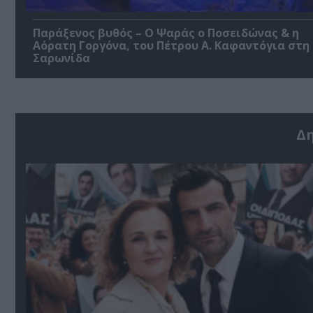
Παράξενος βυθός – Ο Ψαράς ο Ποσειδώνας & η
Αόρατη Γοργόνα, του Πέτρου Α. Καφαντόγια στη
Σαρωνίδα
Δ