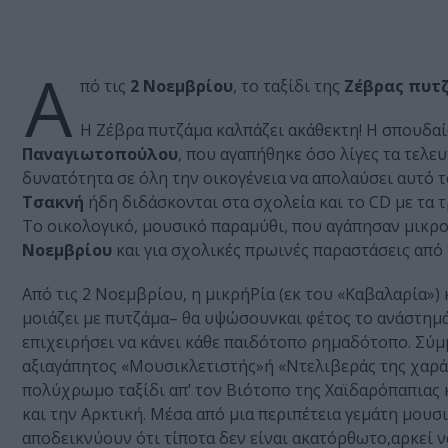
A
πό τις
2 Νοεμβρίου
, το ταξίδι της
Ζέβρας πυτ
Η Ζέβρα πυτζάμα καλπάζει ακάθεκτη! Η σπουδα
Παναγιωτοπούλου
, που αγαπήθηκε όσο λίγες τα τελε
δυνατότητα σε όλη την οικογένεια να απολαύσει αυτό 
Τσακνή
ήδη διδάσκονται στα σχολεία και το CD µε τα τ
To οικολογικό, µουσικό παραµύθι, που αγάπησαν µικρο
Νοεμβρίου
και για σχολικές πρωινές παραστάσεις από
Από τις 2 Νοεμβρίου, η μικρήΡία (εκ του «Καβαλαρία») 
μοιάζει με πυτζάμα– θα υψώσουνκαι φέτος το ανάστημά
επιχειρήσει να κάνει κάθε παιδότοπο ρημαδότοπο. Σύμ
αξιαγάπητος «Μουσικλετιστής»ή «Ντελιβεράς της χαράς
πολύχρωμο ταξίδι απ’ τον Βιότοπο της Χαϊδαρόπαπιας
και την Αρκτική. Μέσα από μια περιπέτεια γεμάτη μουσικ
αποδεικνύουν ότι τίποτα δεν είναι ακατόρθωτο,αρκεί ν