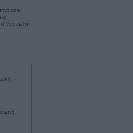
πηγαίακαι
θώς
. Η Μαριανίνα
ιρινή
καιρινή