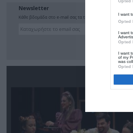
Opted 
Newsletter
I want t
Κάθε βδομάδα στο e-mail σας τα τελευταία νέα για την Τέχ
Opted 
I want 
Advertis
Ακο
Opted 
I want t
of my P
was col
Opted 
Σ