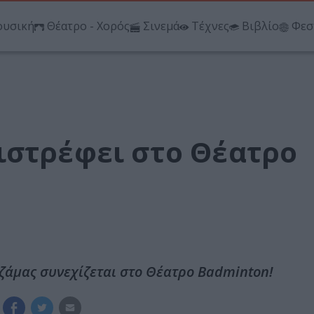
υσική
Θέατρο - Χορός
Σινεμά
Τέχνες
Βιβλίο
Φεσ
ιστρέφει στο Θέατρο
υτζάμας συνεχίζεται στο Θέατρο Badminton!