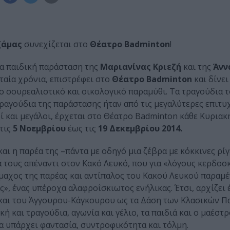
ζάμας
συνεχίζεται στο
Θέατρο Badminton
!
ία παιδική παράσταση της
Μαριανίνας Κριεζή
και της
Άνν
υταία χρόνια, επιστρέφει στο
Θέατρο Badminton
και δίνει
το σουρεαλιστικό και οικολογικό παραμύθι. Τα τραγούδια 
ραγούδια της παράστασης ήταν από τις µεγαλύτερες επιτυχ
ί και µεγάλοι, έρχεται στο Θέατρο Badminton κάθε Κυριακ
 τις
5 Νοεµβρίου
έως τις
19 Δεκεμβρίου 2014.
και η παρέα της –πάντα με οδηγό μια ζέβρα με κόκκινες ρί
 τους απέναντι στον Κακό Λευκό, που για «λόγους κερδοσ
μαχος της παρέας και αντίπαλος του Κακού Λευκού παραμέ
», ένας υπέροχα αλαφροΐσκιωτος ενήλικας. Έτσι, αρχίζει 
 και του Άγγουρου-Κάγκουρου ως τα Δάση των Κλασικών 
ή και τραγούδια, αγωνία και γέλιο, τα παιδιά και ο μαέστ
α υπάρχει φαντασία, συντροφικότητα και τόλμη.