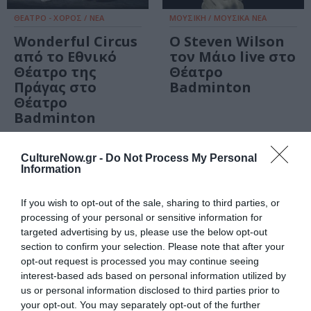
ΘΕΑΤΡΟ - ΧΟΡΟΣ / ΝΕΑ
ΜΟΥΣΙΚΗ / ΜΟΥΣΙΚΑ ΝΕΑ
Wonderful Circus
Ο Steven Wilson
από το Εθνικό
τον Μάιο live στο
Θέατρο της
Θέατρο
Πράγας στο
Badminton
Θέατρο
Badminton
ΘΕΑΤΡΟ - ΧΟΡΟΣ / ΝΕΑ
CultureNow.gr -
Do Not Process My Personal
Paris! The Show
Information
στο Θέατρο
Badminton
If you wish to opt-out of the sale, sharing to third parties, or
processing of your personal or sensitive information for
targeted advertising by us, please use the below opt-out
section to confirm your selection. Please note that after your
opt-out request is processed you may continue seeing
interest-based ads based on personal information utilized by
us or personal information disclosed to third parties prior to
ΘΕΑΤΡΟ - ΧΟΡΟΣ / ΝΕΑ
your opt-out. You may separately opt-out of the further