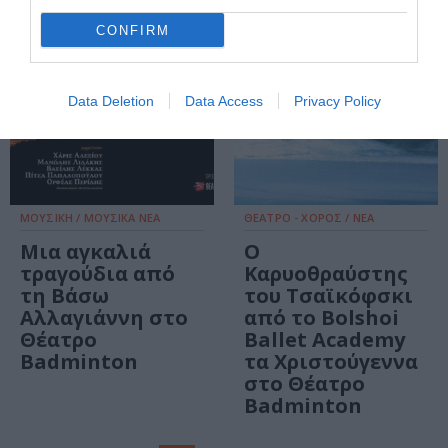
CONFIRM
Data Deletion
Data Access
Privacy Policy
ΜΟΥΣΙΚΗ / ΜΟΥΣΙΚΑ ΝΕΑ
ΘΕΑΤΡΟ - ΧΟΡΟΣ / ΝΕΑ
Μια αγκαλιά
Ο
τραγούδια από
Καρυοθραύστης
τη Βάσω
του Τσαϊκόφσκι
Αλλαγιάννη στο
από το Bolshoi
Θέατρο
Ballet Academy
Badminton
τα Χριστούγεννα
στο Θέατρο
Badminton