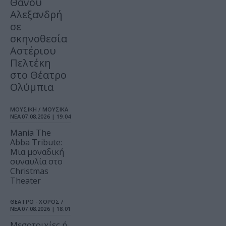
Θάνου
Αλεξανδρή
σε
σκηνοθεσία
Αστέριου
Πελτέκη
στο Θέατρο
Ολύμπια
ΜΟΥΣΙΚΗ / ΜΟΥΣΙΚΑ
ΝΕΑ
07.08.2026 | 19.04
Mania The
Abba Tribute:
Μια μοναδική
συναυλία στο
Christmas
Theater
ΘΕΑΤΡΟ - ΧΟΡΟΣ /
ΝΕΑ
07.08.2026 | 18.01
Μεσοτοιχίες ή