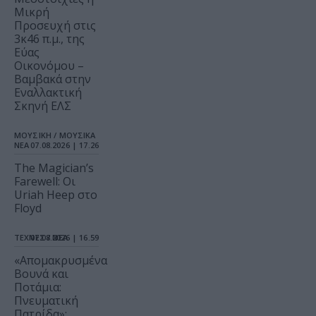
Μικρή
Προσευχή στις
3κ46 π.μ., της
Εύας
Οικονόμου –
Βαμβακά στην
Εναλλακτική
Σκηνή ΕΛΣ
ΜΟΥΣΙΚΗ / ΜΟΥΣΙΚΑ
ΝΕΑ
07.08.2026 | 17.26
The Magician’s
Farewell: Οι
Uriah Heep στο
Floyd
ΤΕΧΝΕΣ / ΝΕΑ
07.08.2026 | 16.59
«Απομακρυσμένα
Βουνά και
Ποτάμια:
Πνευματική
Πατρίδα»: