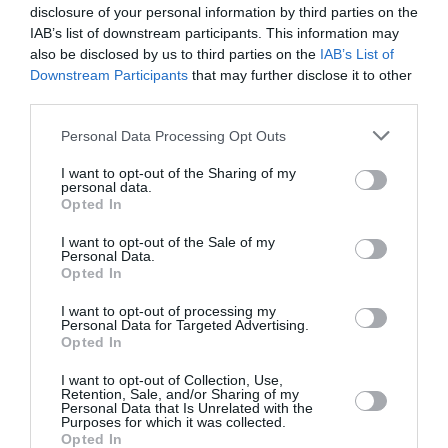
Το Mamma Mia!
disclosure of your personal information by third parties on the
στο Θέατρο
IAB’s list of downstream participants. This information may
Badminton
also be disclosed by us to third parties on the
IAB’s List of
Downstream Participants
that may further disclose it to other
third parties.
Personal Data Processing Opt Outs
I want to opt-out of the Sharing of my
personal data.
Opted In
I want to opt-out of the Sale of my
Personal Data.
Opted In
ΠΑΙΔΙ / ΝΕΑ
ΜΟΥΣΙΚΗ / ΜΟΥΣΙΚΑ ΝΕΑ
I want to opt-out of processing my
Ο Ιάσονας και το
Θέατρο
Personal Data for Targeted Advertising.
Opted In
Χρυσόμαλλο
Badminton: Το
Δέρας στο
πρόγραμμα της
I want to opt-out of Collection, Use,
Θέατρο
10ης θεατρικής
Retention, Sale, and/or Sharing of my
Personal Data that Is Unrelated with the
Badminton
περιόδου
Purposes for which it was collected.
Opted In