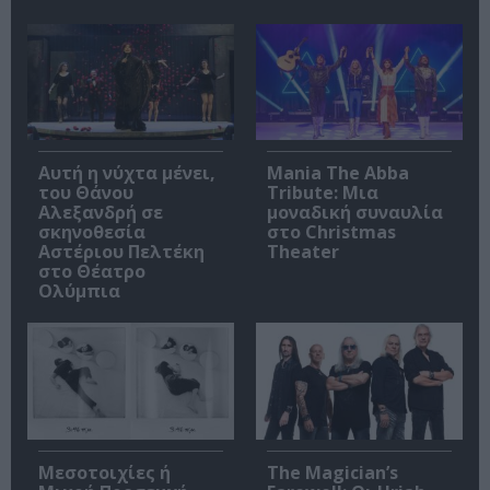
Αυτή η νύχτα μένει,
Mania The Abba
του Θάνου
Tribute: Μια
Αλεξανδρή σε
μοναδική συναυλία
σκηνοθεσία
στο Christmas
Αστέριου Πελτέκη
Theater
στο Θέατρο
Ολύμπια
Μεσοτοιχίες ή
The Magician’s