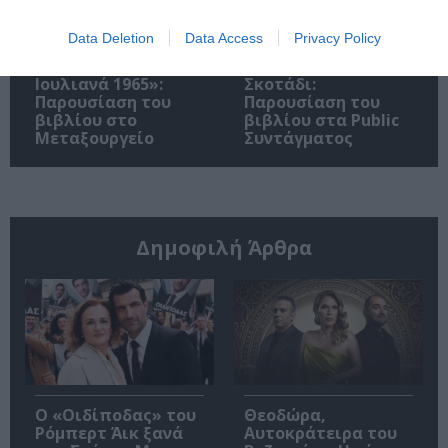
Data Deletion
Data Access
Privacy Policy
«Παρεμποδίζοντας
Σπύρος Κακατσάκης
την αποστασία,
– Ανακρίνοντας το
Ιουλιανά 1965»:
Σκοτάδι:
Παρουσίαση του
Παρουσίαση του
βιβλίου στο
βιβλίου στα Public
Μεταξουργείο
Συντάγματος
Δημοφιλή Άρθρα
O «Οιδίποδας» του
Θεοδώρα,
Ρόμπερτ Άικ ξανά
Αυτοκράτειρα του