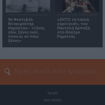
9ο Φεστιβάλ
«ΖΗΤΩ τα λαϊκά
Ντοκιμαντέρ
κορίτσια!», του
Καρύστου – «Ξένος
Παντελή Αμπαζή
εδώ, ξένος εκεί,
στο Θέατρο
όπου κι αν πάω
Ρεματιάς
ξένος»
Προφίλ
Οροι Χρήσης