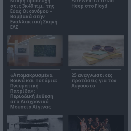
Μικρή Προσευχή
Farewell: Οι Uriah
στις 3κ46 π.μ., της
Heep στο Floyd
Εύας Οικονόμου –
Βαμβακά στην
Εναλλακτική Σκηνή
ΕΛΣ
«Απομακρυσμένα
25 αναγνωστικές
Βουνά και Ποτάμια:
προτάσεις για τον
Πνευματική
Αύγουστο
Πατρίδα»:
Περιοδική έκθεση
στο Διαχρονικό
Μουσείο Αίγινας