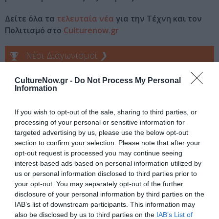
Δείτε όλα τα
τελευταία νέα
για την Τέχνη και τον
Πολιτισμό στο
Culturenow.gr
Νέοι Διαγωνισμοί
❯
Tags
CultureNow.gr -
Do Not Process My Personal
Information
ΕΚΔΟΣΕΙΣ ΚΕΔΡΟΣ
If you wish to opt-out of the sale, sharing to third parties, or
processing of your personal or sensitive information for
Newsletter
targeted advertising by us, please use the below opt-out
Κάθε βδομάδα στο e-mail σας τα τελευταία νέα για
section to confirm your selection. Please note that after your
την Τέχνη και τον Πολιτισμό!
opt-out request is processed you may continue seeing
interest-based ads based on personal information utilized by
us or personal information disclosed to third parties prior to
your opt-out. You may separately opt-out of the further
disclosure of your personal information by third parties on the
IAB’s list of downstream participants. This information may
also be disclosed by us to third parties on the
IAB’s List of
Ακολουθήστε το Culturenow.gr