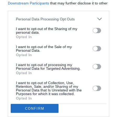
Downstream Participants
that may further disclose it to other
third parties.
Personal Data Processing Opt Outs
Σχετικά Άρθρα
I want to opt-out of the Sharing of my
personal data.
Opted In
I want to opt-out of the Sale of my
Personal Data.
Opted In
I want to opt-out of processing my
Personal Data for Targeted Advertising.
Η μακρά λίστα με
Έκθεση Βιβλίου
Opted In
τις υποψηφιότητες
2026 στο Ναύπλιο
για το Βραβείο
I want to opt-out of Collection, Use,
Booker 2026
Retention, Sale, and/or Sharing of my
Personal Data that Is Unrelated with the
Purposes for which it was collected.
Opted In
CONFIRM