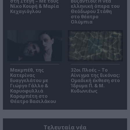
στη Στέγη – Με τους
Βυζαντίου: Η νέα
Νίκο Κουρή & Μαρία
ελληνική όπερα του
Κεχαγιόγλου
Θεόδωρου Στάθη
στο θέατρο
Ολύμπια
Μακμπέθ, της
32οι Πλοές – Το
Κατερίνας
Αίνιγμα της Εικόνας:
Ευαγγελάτου με
Ομαδική έκθεση στο
Γιώργο Γάλλο &
Ίδρυμα Π. & Μ.
Καρυοφυλλιά
Κυδωνιέως
Καραμπέτη στο
Θέατρο Βασιλάκου
Τελευταία νέα