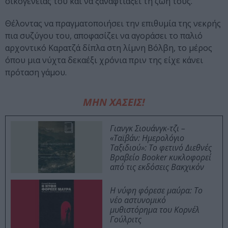
οικογένειάς του και να ξαναφτιάξει τη ζωή τους.
Θέλοντας να πραγματοποιήσει την επιθυμία της νεκρής
πια συζύγου του, αποφασίζει να αγοράσει το παλιό
αρχοντικό Καρατζά δίπλα στη λίμνη Βόλβη, το μέρος
όπου μια νύχτα δεκαέξι χρόνια πριν της είχε κάνει
πρόταση γάμου.
ΜΗΝ ΧΑΣΕΙΣ!
Γιανγκ Σιουάνγκ-τζι –
«Ταϊβάν: Ημερολόγιο
Ταξιδιού»: Το φετινό Διεθνές
Βραβείο Booker κυκλοφορεί
από τις εκδόσεις Βακχικόν
Η νύφη φόρεσε μαύρα: Το
νέο αστυνομικό
μυθιστόρημα του Κορνέλ
Γούλριτς