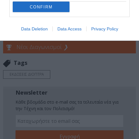
Ακολουθήστε το Culturenow.gr στο
Google News
και
CONFIRM
μάθετε πρώτοι όλες τις ειδήσεις
Δείτε όλα τα
τελευταία νέα
για την Τέχνη και τον
Data Deletion
Data Access
Privacy Policy
Πολιτισμό στο
Culturenow.gr
Νέοι Διαγωνισμοί
❯
Tags
ΕΚΔΟΣΕΙΣ ΔΙΟΠΤΡΑ
Newsletter
Κάθε βδομάδα στο e-mail σας τα τελευταία νέα για
την Τέχνη και τον Πολιτισμό!