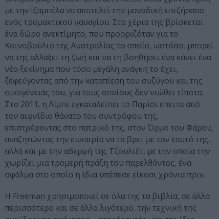
με την Ιζαμπέλα να αποτελεί την μοναδική επιζήσασα
ενός τρομακτικού ναυαγίου. Στα χέρια της βρίσκεται
ένα δώρο ανεκτίμητο, που προοριζόταν για το
Κοινοβούλιο της Αυστραλίας το οποίο, ωστόσο, μπορεί
να της αλλάξει τη ζωή και να τη βοηθήσει ένα κάνει ένα
νέο ξεκίνημα που τόσο μεγάλη ανάγκη το έχει,
ξεφεύγοντας από την καταπίεση του συζύγου και της
οικογένειάς του, για τους οποίους δεν νιώθει τίποτα.
Στο 2011, η Λίμπι εγκαταλείπει το Παρίσι έπειτα από
τον αιφνίδιο θάνατο του συντρόφου της,
επιστρέφοντας στο πατρικό της, στον Όρμο του Φάρου,
αναζητώντας την ευκαιρία να τα βρει με τον εαυτό της,
αλλά και με την αδερφή της Τζουλιέτ, με την οποία την
χωρίζει μια τρομερή πράξη του παρελθόντος, ένα
σφάλμα στο οποίο η ίδια υπέπεσε είκοσι χρόνια πριν.
Η Freeman χρησιμοποιεί σε όλα της τα βιβλία, σε άλλα
περισσότερο και σε άλλα λιγότερο, την τεχνική της