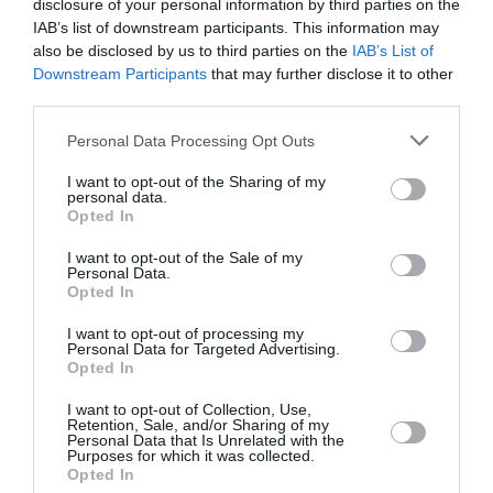
disclosure of your personal information by third parties on the
ιδιοτροπίες και οι συμπτώσεις της ζωής, οι άνδρες
IAB’s list of downstream participants. This information may
που βρέθηκαν στο δρόμο τους, αλλά και ο τόπος
also be disclosed by us to third parties on the
IAB’s List of
εκείνος που τις σημάδεψε με τρόπους διαφορετικούς,
Downstream Participants
that may further disclose it to other
ωστόσο, εξαιρετικά σημαντικούς. Μια ιστορία που
third parties.
βασίζεται όχι μόνο στο συναίσθημα που πηγάζει μέσω
της αφήγησης, αλλά και της ρεαλιστικότητας η οποία
Personal Data Processing Opt Outs
μας χαρίζεται απλόχερα μέσα από την αφηγηματική ροή
I want to opt-out of the Sharing of my
της συγγραφέως που είναι βαθιά εξομολογητική και
personal data.
Opted In
ανθρώπινη, επιτρέποντάς μας να ενσωματωθούμε σε
αυτήν, συναισθηματικά, νοητικά αλλά και ηθικά,
I want to opt-out of the Sale of my
βάζοντας τους ίδιους μας τους εαυτούς στη θέση των
Personal Data.
Opted In
γυναικών αυτών επιτρέποντάς μας με τον τρόπο αυτό
να αυτοτιμωρηθούμε, να συγχωρέσουμε και να
I want to opt-out of processing my
Personal Data for Targeted Advertising.
συγχωρεθούμε, και στο τέλος να βρούμε το δικό μας
Opted In
φάρο.
I want to opt-out of Collection, Use,
Το βιβλίο της Kimberley Freeman, Η σιωπή του
Retention, Sale, and/or Sharing of my
Personal Data that Is Unrelated with the
φάρου, κυκλοφορεί από τις εκδόσεις Διόπτρα.
Purposes for which it was collected.
Opted In