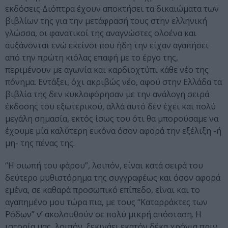
εκδόσεις Διόπτρα έχουν αποκτήσει τα δικαιώματα των
βιβλίων της για την μετάφρασή τους στην ελληνική
γλώσσα, οι φανατικοί της αναγνώστες ολοένα και
αυξάνονται ενώ εκείνοι που ήδη την είχαν αγαπήσει
από την πρώτη κιόλας επαφή με το έργο της,
περιμένουν με αγωνία και καρδιοχτύπι κάθε νέο της
πόνημα. Εντάξει, όχι ακριβώς νέο, αφού στην Ελλάδα τα
βιβλία της δεν κυκλοφόρησαν με την ανάλογη σειρά
έκδοσης του εξωτερικού, αλλά αυτό δεν έχει και πολύ
μεγάλη σημασία, εκτός ίσως του ότι θα μπορούσαμε να
έχουμε μία καλύτερη εικόνα όσον αφορά την εξέλιξη -ή
μη- της πένας της.
“Η σιωπή του φάρου”, λοιπόν, είναι κατά σειρά του
δεύτερο μυθιστόρημα της συγγραφέως και όσον αφορά
εμένα, σε καθαρά προσωπικό επίπεδο, είναι και το
αγαπημένο μου τώρα πια, με τους “Καταρράκτες των
Ρόδων” ν’ ακολουθούν σε πολύ μικρή απόσταση. Η
ιστορία μας, λοιπόν, ξεκινάει εκατόν δέκα χρόνια πριν,