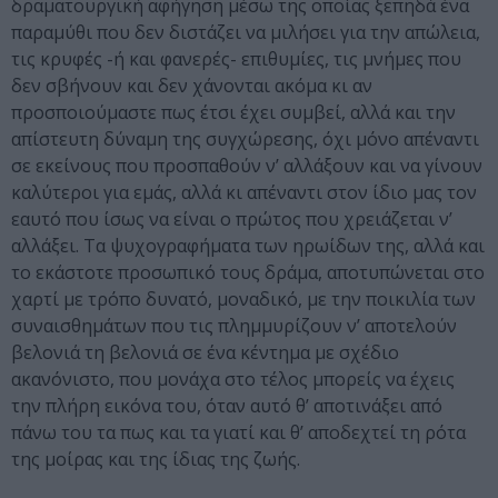
δραματουργική αφήγηση μέσω της οποίας ξεπηδά ένα
παραμύθι που δεν διστάζει να μιλήσει για την απώλεια,
τις κρυφές -ή και φανερές- επιθυμίες, τις μνήμες που
δεν σβήνουν και δεν χάνονται ακόμα κι αν
προσποιούμαστε πως έτσι έχει συμβεί, αλλά και την
απίστευτη δύναμη της συγχώρεσης, όχι μόνο απέναντι
σε εκείνους που προσπαθούν ν’ αλλάξουν και να γίνουν
καλύτεροι για εμάς, αλλά κι απέναντι στον ίδιο μας τον
εαυτό που ίσως να είναι ο πρώτος που χρειάζεται ν’
αλλάξει. Τα ψυχογραφήματα των ηρωίδων της, αλλά και
το εκάστοτε προσωπικό τους δράμα, αποτυπώνεται στο
χαρτί με τρόπο δυνατό, μοναδικό, με την ποικιλία των
συναισθημάτων που τις πλημμυρίζουν ν’ αποτελούν
βελονιά τη βελονιά σε ένα κέντημα με σχέδιο
ακανόνιστο, που μονάχα στο τέλος μπορείς να έχεις
την πλήρη εικόνα του, όταν αυτό θ’ αποτινάξει από
πάνω του τα πως και τα γιατί και θ’ αποδεχτεί τη ρότα
της μοίρας και της ίδιας της ζωής.