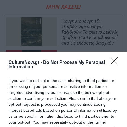
ΜΗΝ ΧΑΣΕΙΣ!
Γιανγκ Σιουάνγκ-τζι –
«Ταϊβάν: Ημερολόγιο
Ταξιδιού»: Το φετινό Διεθνές
Βραβείο Booker κυκλοφορεί
από τις εκδόσεις Βακχικόν
Η νύφη φόρεσε μαύρα: Το
νέο αστυνομικό
CultureNow.gr -
Do Not Process My Personal
μυθιστόρημα του Κορνέλ
Information
Γούλριτς
If you wish to opt-out of the sale, sharing to third parties, or
processing of your personal or sensitive information for
targeted advertising by us, please use the below opt-out
Συνοψίζοντας, “Η σιωπή του φάρου” είναι μια βαθιά
section to confirm your selection. Please note that after your
συγκινητική και ανθρώπινη ιστορία που λαμβάνει
opt-out request is processed you may continue seeing
χώρα σε δύο διαφορετικά χρονικά πλαίσια και
interest-based ads based on personal information utilized by
διερευνά τις ζωές τριών πολύ διαφορετικών γυναικών,
us or personal information disclosed to third parties prior to
τις μοίρες των οποίων έμελλε να δέσουν άρρηκτα οι
your opt-out. You may separately opt-out of the further