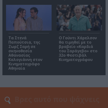
Τα Στενά
Ο Γούντι Χάρελσον
Παπούτσια, της
θα τιμηθεί με το
Ζωρζ Σαρή σε
βραβείο «Καρδιά
σκηνοθεσία
του Σαράγεβο» στο
Αθανασίας
32ο Φεστιβάλ
Καλογιάννη στον
Κινηματογράφου
Κινηματογράφο
Αθηναία