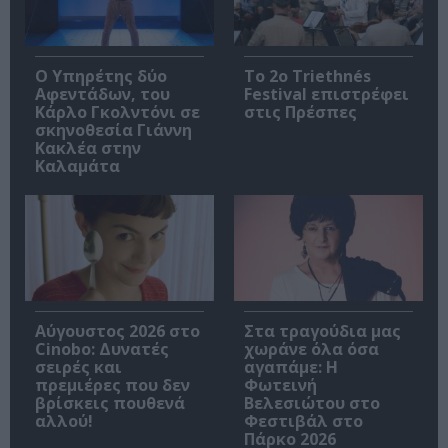
Ο Υπηρέτης δύο
Το 2ο Triethnés
Αφεντάδων, του
Festival επιστρέφει
Κάρλο Γκολντόνι σε
στις Πρέσπες
σκηνοθεσία Γιάννη
Κακλέα στην
Καλαμάτα
Αύγουστος 2026 στο
Στα τραγούδια μας
Cinobo: Δυνατές
χωράνε όλα όσα
σειρές και
αγαπάμε: Η
πρεμιέρες που δεν
Φωτεινή
βρίσκεις πουθενά
Βελεσιώτου στο
αλλού!
Φεστιβάλ στο
Πάρκο 2026