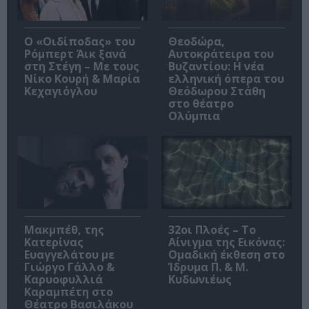
O «Οιδίποδας» του
Θεοδώρα,
Ρόμπερτ Άικ ξανά
Αυτοκράτειρα του
στη Στέγη – Με τους
Βυζαντίου: Η νέα
Νίκο Κουρή & Μαρία
ελληνική όπερα του
Κεχαγιόγλου
Θεόδωρου Στάθη
στο θέατρο
Ολύμπια
Μακμπέθ, της
32οι Πλοές – Το
Κατερίνας
Αίνιγμα της Εικόνας:
Ευαγγελάτου με
Ομαδική έκθεση στο
Γιώργο Γάλλο &
Ίδρυμα Π. & Μ.
Καρυοφυλλιά
Κυδωνιέως
Καραμπέτη στο
Θέατρο Βασιλάκου