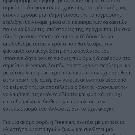
αμφίδρομης αφήγησης, μεταφέροντάς μας στο ίδιο
σημείο σε διαφορετικούς χρόνους, επιτρέποντάς μας
έτσι να έχουμε μια πλήρη εικόνα της τοπογραφικής
εξέλιξης, θα λέγαμε, μέσα στο πέρασμα των δεκαετιών
που χωρίζουν τις υποϊστορίες της, πράγμα που βρίσκω
ιδιαίτερα συναρπαστικό και αρκετά δύσκολο να
αποδοθεί με τέτοιον τρόπο που θα εξιτάρει την
φαντασία του αναγνώστη, δημιουργώντας του
υποσυνείδητα κοινές εικόνες που όμως διαφέρουν στα
σημεία. Η Freeman, λοιπόν, το πετυχαίνει περίφημα, και
με τέτοια λεπτή μαεστρία που ακόμα κι αν έχει πρόθεση
στην πράξη της αυτή, δεν γίνεται αντιληπτό μέσα από
το κείμενό της, με αποτέλεσμα ο δέκτης -αναγνώστης-
να λαμβάνει τις εικόνες αβίαστα και φυσικά, και όχι
επιτηδευμένα με διάθεση να προκαλέσει τον
εντυπωσιασμό του. Άλλωστε, δεν το έχει ανάγκη.
Για μια ακόμα φορά, η Freeman, κεντάει με μεταξένια
κλωστή τα υφαντά τριών ζωών και συνθέτει μια