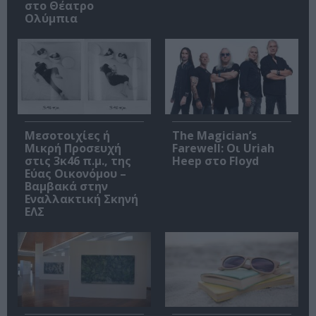
στο Θέατρο
Ολύμπια
Μεσοτοιχίες ή
The Magician’s
Μικρή Προσευχή
Farewell: Οι Uriah
στις 3κ46 π.μ., της
Heep στο Floyd
Εύας Οικονόμου –
Βαμβακά στην
Εναλλακτική Σκηνή
ΕΛΣ