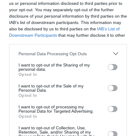
us or personal information disclosed to third parties prior to
Ταυτότητα
your opt-out. You may separately opt-out of the further
disclosure of your personal information by third parties on the
IAB’s list of downstream participants. This information may
Πληροφορίες έκδοσης:
Σελίδες: 238, Διαστάσεις: 21χ14,
also be disclosed by us to third parties on the
IAB’s List of
ISBN: 960-270-908-1, 22.70€
Downstream Participants
that may further disclose it to other
third parties.
Ακολουθήστε το Culturenow.gr στο
Google News
και
Personal Data Processing Opt Outs
μάθετε πρώτοι όλες τις ειδήσεις
I want to opt-out of the Sharing of my
personal data.
Δείτε όλα τα
τελευταία νέα
για την Τέχνη και τον
Opted In
Πολιτισμό στο
Culturenow.gr
I want to opt-out of the Sale of my
Personal Data.
Opted In
Νέοι Διαγωνισμοί
❯
I want to opt-out of processing my
Personal Data for Targeted Advertising.
Tags
Opted In
ΕΚΔΟΣΕΙΣ ΓΚΟΒΟΣΤΗ
I want to opt-out of Collection, Use,
Retention, Sale, and/or Sharing of my