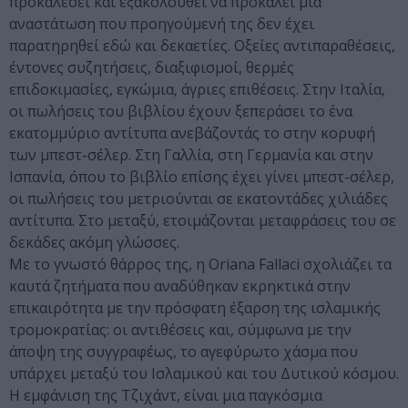
προκαλέσει και εξακολουθεί να προκαλεί μια
αναστάτωση που προηγούμενή της δεν έχει
παρατηρηθεί εδώ και δεκαετίες. Οξείες αντιπαραθέσεις,
έντονες συζητήσεις, διαξιφισμοί, θερμές
επιδοκιμασίες, εγκώμια, άγριες επιθέσεις. Στην Iταλία,
οι πωλήσεις του βιβλίου έχουν ξεπεράσει το ένα
εκατομμύριο αντίτυπα ανεβάζοντάς το στην κορυφή
των μπεστ-σέλερ. Στη Γαλλία, στη Γερμανία και στην
Iσπανία, όπου το βιβλίο επίσης έχει γίνει μπεστ-σέλερ,
οι πωλήσεις του μετριούνται σε εκατοντάδες χιλιάδες
αντίτυπα. Στο μεταξύ, ετοιμάζονται μεταφράσεις του σε
δεκάδες ακόμη γλώσσες.
Mε το γνωστό θάρρος της, η Oriana Fallaci σχολιάζει τα
καυτά ζητήματα που αναδύθηκαν εκρηκτικά στην
επικαιρότητα με την πρόσφατη έξαρση της ισλαμικής
τρομοκρατίας: οι αντιθέσεις και, σύμφωνα με την
άποψη της συγγραφέως, το αγεφύρωτο χάσμα που
υπάρχει μεταξύ του Iσλαμικού και του Δυτικού κόσμου.
H εμφάνιση της Tζιχάντ, είναι μια παγκόσμια