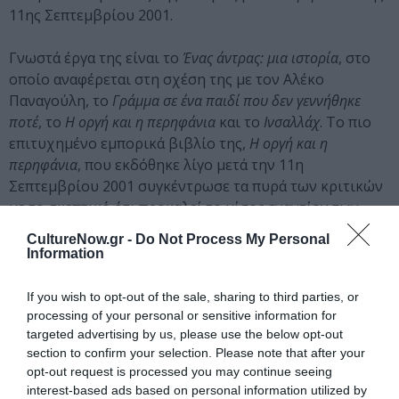
11ης Σεπτεμβρίου 2001.
Γνωστά έργα της είναι το
Ένας άντρας: μια ιστορία
, στο
οποίο αναφέρεται στη σχέση της με τον Αλέκο
Παναγούλη, το
Γράμμα σε ένα παιδί που δεν γεννήθηκε
ποτέ
, το
Η οργή και η περηφάνια
και το
Ινσαλλάχ
. Το πιο
επιτυχημένο εμπορικά βιβλίο της,
Η οργή και η
περηφάνια
, που εκδόθηκε λίγο μετά την 11η
Σεπτεμβρίου 2001 συγκέντρωσε τα πυρά των κριτικών
με το σκεπτικό ότι προκαλεί το μίσος εναντίον των
μουσουλμάνων.
CultureNow.gr -
Do Not Process My Personal
Information
Κατά το 2000 υπήρξε πολέμια συγκεντρώσεων
διαμαρτυρίας Σομαλών μεταναστών στη Φλωρεντία.
If you wish to opt-out of the sale, sharing to third parties, or
Σύμφωνα με περιγραφές που δίνει στο έργο της
Η οργή
processing of your personal or sensitive information for
και η περηφάνια
κατάφερε, με προσωπική πρωτοβουλία
targeted advertising by us, please use the below opt-out
section to confirm your selection. Please note that after your
που ανέλαβε, να ενεργοποιήσει την ιταλική αστυνομία
opt-out request is processed you may continue seeing
και να τις διαλύσει.
interest-based ads based on personal information utilized by