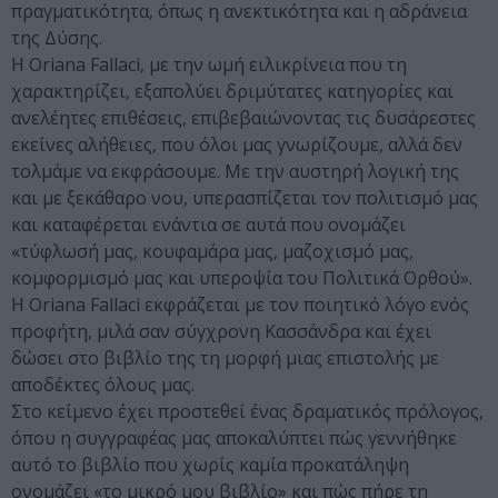
πραγματικότητα, όπως η ανεκτικότητα και η αδράνεια
της Δύσης.
H Oriana Fallaci, με την ωμή ειλικρίνεια που τη
χαρακτηρίζει, εξαπολύει δριμύτατες κατηγορίες και
ανελέητες επιθέσεις, επιβεβαιώνοντας τις δυσάρεστες
εκείνες αλήθειες, που όλοι μας γνωρίζουμε, αλλά δεν
τολμάμε να εκφράσουμε. Mε την αυστηρή λογική της
και με ξεκάθαρο νου, υπερασπίζεται τον πολιτισμό μας
και καταφέρεται ενάντια σε αυτά που ονομάζει
«τύφλωσή μας, κουφαμάρα μας, μαζοχισμό μας,
κομφορμισμό μας και υπεροψία του Πολιτικά Oρθού».
H Oriana Fallaci εκφράζεται με τον ποιητικό λόγο ενός
προφήτη, μιλά σαν σύγχρονη Kασσάνδρα και έχει
δώσει στο βιβλίο της τη μορφή μιας επιστολής με
αποδέκτες όλους μας.
Στο κείμενο έχει προστεθεί ένας δραματικός πρόλογος,
όπου η συγγραφέας μας αποκαλύπτει πώς γεννήθηκε
αυτό το βιβλίο που χωρίς καμία προκατάληψη
ονομάζει «το μικρό μου βιβλίο» και πώς πήρε τη