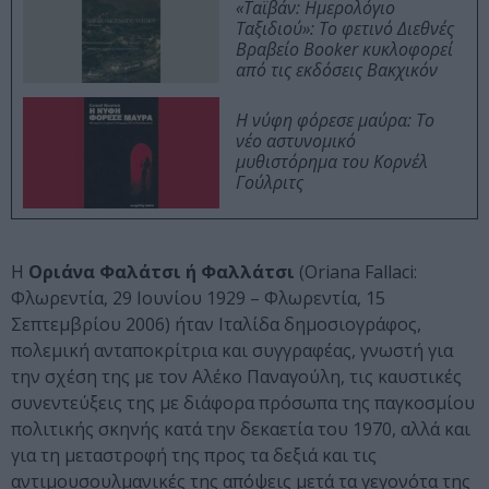
«Ταϊβάν: Ημερολόγιο
Ταξιδιού»: Το φετινό Διεθνές
Βραβείο Booker κυκλοφορεί
από τις εκδόσεις Βακχικόν
Η νύφη φόρεσε μαύρα: Το
νέο αστυνομικό
μυθιστόρημα του Κορνέλ
Γούλριτς
Η
Οριάνα Φαλάτσι ή Φαλλάτσι
(Oriana Fallaci:
Φλωρεντία, 29 Ιουνίου 1929 – Φλωρεντία, 15
Σεπτεμβρίου 2006) ήταν Ιταλίδα δημοσιογράφος,
πολεμική ανταποκρίτρια και συγγραφέας, γνωστή για
την σχέση της με τον Αλέκο Παναγούλη, τις καυστικές
συνεντεύξεις της με διάφορα πρόσωπα της παγκοσμίου
πολιτικής σκηνής κατά την δεκαετία του 1970, αλλά και
για τη μεταστροφή της προς τα δεξιά και τις
αντιμουσουλμανικές της απόψεις μετά τα γεγονότα της