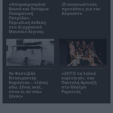
«Απομακρυσμένα
25 αναγνωστικές
Βουνά και Ποτάμια:
προτάσεις για τον
Πνευματική
Αύγουστο
Πατρίδα»:
Περιοδική έκθεση
στο Διαχρονικό
Μουσείο Αίγινας
9ο Φεστιβάλ
«ΖΗΤΩ τα λαϊκά
Ντοκιμαντέρ
κορίτσια!», του
Καρύστου – «Ξένος
Παντελή Αμπαζή
εδώ, ξένος εκεί,
στο Θέατρο
όπου κι αν πάω
Ρεματιάς
ξένος»