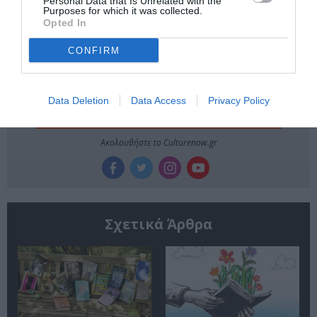
Personal Data that Is Unrelated with the
Purposes for which it was collected.
Newsletter
Opted In
Κάθε βδομάδα στο e-mail σας τα τελευταία νέα για
την Τέχνη και τον Πολιτισμό!
CONFIRM
Data Deletion
Data Access
Privacy Policy
Ακολουθήστε το Culturenow.gr
Σχετικά Άρθρα