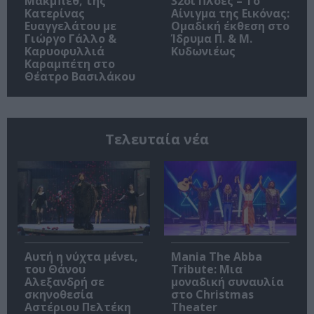
Μακμπέθ, της
32οι Πλοές – Το
Κατερίνας
Αίνιγμα της Εικόνας:
Ευαγγελάτου με
Ομαδική έκθεση στο
Γιώργο Γάλλο &
Ίδρυμα Π. & Μ.
Καρυοφυλλιά
Κυδωνιέως
Καραμπέτη στο
Θέατρο Βασιλάκου
Τελευταία νέα
Αυτή η νύχτα μένει,
Mania The Abba
του Θάνου
Tribute: Μια
Αλεξανδρή σε
μοναδική συναυλία
σκηνοθεσία
στο Christmas
Αστέριου Πελτέκη
Theater