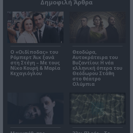
Δημοφιλή Άρθρα
O «Οιδίποδας» του
Θεοδώρα,
Ρόμπερτ Άικ ξανά
Αυτοκράτειρα του
στη Στέγη – Με τους
Βυζαντίου: Η νέα
Νίκο Κουρή & Μαρία
ελληνική όπερα του
Κεχαγιόγλου
Θεόδωρου Στάθη
στο θέατρο
Ολύμπια