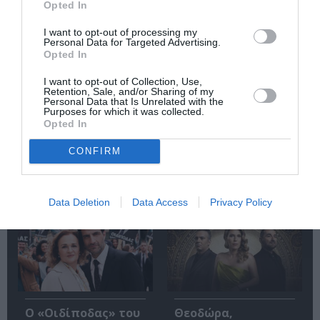
Opted In
I want to opt-out of processing my
Τα ντουέτα του
Ο Σπύρος
Personal Data for Targeted Advertising.
ελληνικού
Γραμμένος για μια
Opted In
κινηματογράφου:
συναυλία με
Μιρέλα Πάχου &
ανατροπές στην
I want to opt-out of Collection, Use,
Αδάμ Τσαρούχης
Τεχνόπολη
Retention, Sale, and/or Sharing of my
στην Ταράτσα του
Personal Data that Is Unrelated with the
Purposes for which it was collected.
Λαμπέτη
Opted In
CONFIRM
Δημοφιλή Άρθρα
Data Deletion
Data Access
Privacy Policy
O «Οιδίποδας» του
Θεοδώρα,