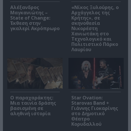
Αλέξανδρος
«Νίκος Ξυλούρης, ο
Μαγκανιώτης –
Αρχάγγελος της
State of Change:
Κρήτης», σε
Έκθεση στην
σκηνοθεσία
γκαλερί Ακρόπρωρο
Νικορέστη
Χανιωτάκη στο
Τεχνολογικό και
Πολιτιστικό Πάρκο
Λαυρίου
Ο παραχαράκτης:
Star Ovation:
Μια ταινία δράσης
Starovas Band +
βασισμένη σε
Γιάννης Γιοκαρίνης
αληθινή ιστορία
στο Δημοτικό
Θέατρο
Κορυδαλλού