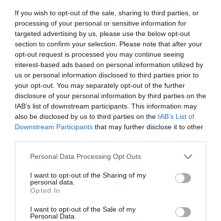
If you wish to opt-out of the sale, sharing to third parties, or
processing of your personal or sensitive information for
targeted advertising by us, please use the below opt-out
Σχετικά Άρθρα
section to confirm your selection. Please note that after your
opt-out request is processed you may continue seeing
interest-based ads based on personal information utilized by
us or personal information disclosed to third parties prior to
your opt-out. You may separately opt-out of the further
disclosure of your personal information by third parties on the
IAB’s list of downstream participants. This information may
also be disclosed by us to third parties on the
IAB’s List of
Star Ovation:
Το “The Beatles
Downstream Participants
that may further disclose it to other
Starovas Band +
Symphonic Fantasy”
third parties.
Γιάννης Γιοκαρίνης
έρχεται στην
στο Δημοτικό
Ελλάδα με την
Θέατρο
Κρατική Ορχήστρα
Personal Data Processing Opt Outs
Κορυδαλλού
Αθηνών
I want to opt-out of the Sharing of my
personal data.
Opted In
I want to opt-out of the Sale of my
Personal Data.