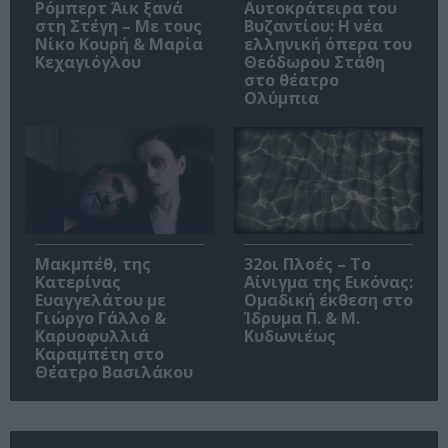
Ρόμπερτ Άικ ξανά
Αυτοκράτειρα του
στη Στέγη – Με τους
Βυζαντίου: Η νέα
Νίκο Κουρή & Μαρία
ελληνική όπερα του
Κεχαγιόγλου
Θεόδωρου Στάθη
στο θέατρο
Ολύμπια
Μακμπέθ, της
32οι Πλοές – Το
Κατερίνας
Αίνιγμα της Εικόνας:
Ευαγγελάτου με
Ομαδική έκθεση στο
Γιώργο Γάλλο &
Ίδρυμα Π. & Μ.
Καρυοφυλλιά
Κυδωνιέως
Καραμπέτη στο
Θέατρο Βασιλάκου