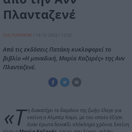
Πλανταζενέ
CULTURENOW
/
14-12-2022
/ 12:32
Από τις εκδόσεις Πατάκη κυκλοφορεί το
βιβλίο «Η μοναδική, Μαρία Καζαρές» της Ανν
Πλανταζενέ.
«Τ
η διακατέχει το δαιµόνιο της ζωής»
έλεγε για
εκείνη ο Αλµπέρ Καµύ, µε τον οποίο έζησε
έναν έρωτα δεκαέξι ολόκληρα χρόνια. Εκείνη
είναι η
Μαρία Καζαρές
, τρώει σαν λύκος, γελάει