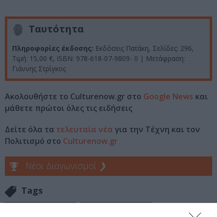
Ταυτότητα
Πληροφορίες έκδοσης:
Εκδόσεις Πατάκη, Σελίδες: 296,
Τιμή: 15,00 €, ISBN: 978-618-07-9809- 0 | Μετάφραση:
Γιάννης Στρίγκος
Ακολουθήστε το Culturenow.gr στο
Google News
και
μάθετε πρώτοι όλες τις ειδήσεις
Δείτε όλα τα
τελευταία νέα
για την Τέχνη και τον
Πολιτισμό στο
Culturenow.gr
Νέοι Διαγωνισμοί
❯
Tags
ΕΚΔΟΣΕΙΣ ΠΑΤΑΚΗ
ΞΕΝΟΙ ΣΥΓΓΡΑΦΕΙΣ