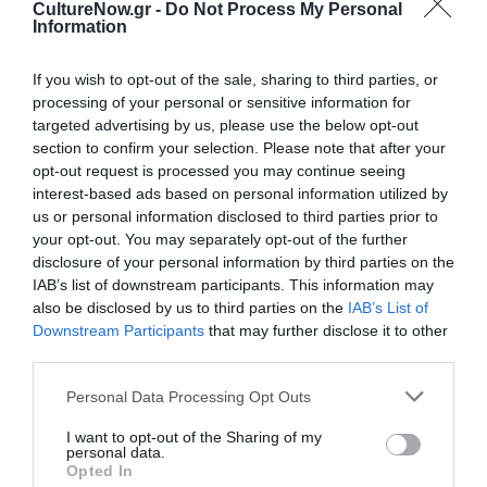
CultureNow.gr -
Do Not Process My Personal
ΠΕΖΟΓΡΑΦΙΑ
Information
Newsletter
If you wish to opt-out of the sale, sharing to third parties, or
processing of your personal or sensitive information for
Κάθε βδομάδα στο e-mail σας τα τελευταία νέα για
targeted advertising by us, please use the below opt-out
την Τέχνη και τον Πολιτισμό!
section to confirm your selection. Please note that after your
opt-out request is processed you may continue seeing
interest-based ads based on personal information utilized by
us or personal information disclosed to third parties prior to
your opt-out. You may separately opt-out of the further
disclosure of your personal information by third parties on the
Ακολουθήστε το Culturenow.gr
IAB’s list of downstream participants. This information may
also be disclosed by us to third parties on the
IAB’s List of
Downstream Participants
that may further disclose it to other
third parties.
Personal Data Processing Opt Outs
Σχετικά Άρθρα
I want to opt-out of the Sharing of my
personal data.
Opted In