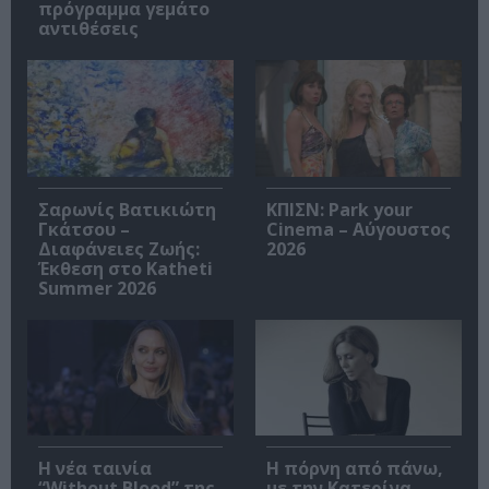
πρόγραμμα γεμάτο
αντιθέσεις
Σαρωνίς Βατικιώτη
ΚΠΙΣΝ: Park your
Γκάτσου –
Cinema – Αύγουστος
Διαφάνειες Ζωής:
2026
Έκθεση στο Katheti
Summer 2026
Η νέα ταινία
Η πόρνη από πάνω,
“Without Blood” της
με την Κατερίνα