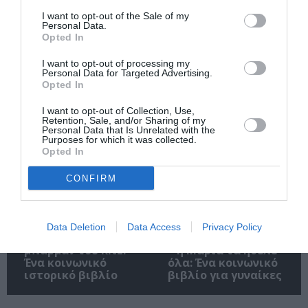
I want to opt-out of the Sale of my
Personal Data.
Opted In
Αυτοβιογραφία
Αντόνιο Πόρτσια –
I want to opt-out of processing my
ενός πτώματος: Μια
Φωνές: Ένα βιβλίο
Personal Data for Targeted Advertising.
Opted In
συλλογή
ως εσωτερικός
διηγημάτων του
διάλογος
Σιγκισμούντ
I want to opt-out of Collection, Use,
Retention, Sale, and/or Sharing of my
Κρζιζανόφσκι
Personal Data that Is Unrelated with the
Purposes for which it was collected.
Opted In
CONFIRM
Data Deletion
Data Access
Privacy Policy
Φιλίπ Κολλέν – Ο
Ελένη Μπουκαούρη
μπάρμαν του Ritz:
– η Μαρία τα ήθελε
Ένα κοινωνικό
όλα: Ένα κοινωνικό
ιστορικό βιβλίο
βιβλίο για γυναίκες