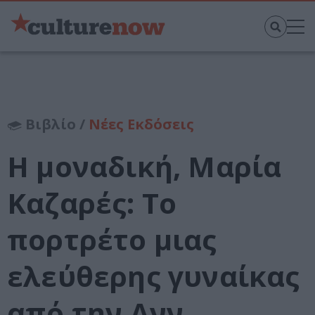
Βιβλίο /
Νέες Εκδόσεις
Η μοναδική, Μαρία
Καζαρές: Το
πορτρέτο µιας
ελεύθερης γυναίκας
από την Ανν