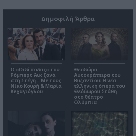
Δημοφιλή Άρθρα
O «Οιδίποδας» του
Θεοδώρα,
Ρόμπερτ Άικ ξανά
Αυτοκράτειρα του
στη Στέγη – Με τους
Βυζαντίου: Η νέα
Νίκο Κουρή & Μαρία
ελληνική όπερα του
Κεχαγιόγλου
Θεόδωρου Στάθη
στο θέατρο
Ολύμπια