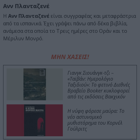
Ανν Πλανταζενέ
Η
Ανν Πλανταζενέ
είναι συγγραφέας και µεταφράστρια
από τα ισπανικά. Έχει γράψει πάνω από δέκα βιβλία,
ανάµεσα στα οποία το Τρεις ηµέρες στο Οράν και το
Μέριλυν Μονρό.
ΜΗΝ ΧΑΣΕΙΣ!
Γιανγκ Σιουάνγκ-τζι –
«Ταϊβάν: Ημερολόγιο
Ταξιδιού»: Το φετινό Διεθνές
Βραβείο Booker κυκλοφορεί
από τις εκδόσεις Βακχικόν
Η νύφη φόρεσε μαύρα: Το
νέο αστυνομικό
μυθιστόρημα του Κορνέλ
Γούλριτς