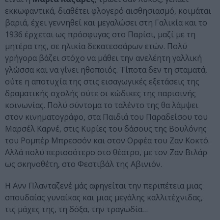
εκκωφαντικά, διαθέτει φλογερό αισθησιασµό, κοιµάται
βαριά, έχει γεννηθεί και µεγαλώσει στη Γαλικία και το
1936 έρχεται ως πρόσφυγας στο Παρίσι, µαζί µε τη
µητέρα της, σε ηλικία δεκατεσσάρων ετών. Πολύ
γρήγορα βάζει στόχο να µάθει την ανελέητη γαλλική
γλώσσα και να γίνει ηθοποιός. Τίποτα δεν τη σταµατά,
ούτε η αποτυχία της στις εισαγωγικές εξετάσεις της
δραµατικής σχολής ούτε οι κώδικες της παρισινής
κοινωνίας. Πολύ σύντοµα το ταλέντο της θα λάµψει
στον κινηµατογράφο, στα Παιδιά του Παραδείσου του
Μαρσέλ Καρνέ, στις Κυρίες του δάσους της Βουλόνης
του Ροµπέρ Μπρεσσόν και στον Ορφέα του Ζαν Κοκτό.
Αλλά πολύ περισσότερο στο θέατρο, µε τον Ζαν Βιλάρ
ως σκηνοθέτη, στο Φεστιβάλ της Αβινιόν.
Η Ανν Πλανταζενέ µάς αφηγείται την περιπέτεια µιας
σπουδαίας γυναίκας και µιας µεγάλης καλλιτέχνιδας,
τις µάχες της, τη δόξα, την τραγωδία…