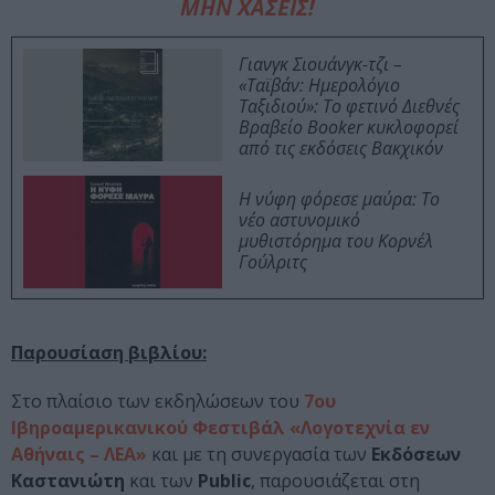
ΜΗΝ ΧΑΣΕΙΣ!
Γιανγκ Σιουάνγκ-τζι –
«Ταϊβάν: Ημερολόγιο
Ταξιδιού»: Το φετινό Διεθνές
Βραβείο Booker κυκλοφορεί
από τις εκδόσεις Βακχικόν
Η νύφη φόρεσε μαύρα: Το
νέο αστυνομικό
μυθιστόρημα του Κορνέλ
Γούλριτς
Παρουσίαση βιβλίου:
Στο πλαίσιο των εκδηλώσεων του
7ου
Ιβηροαμερικανικού Φεστιβάλ «Λογοτεχνία εν
Αθήναις – ΛΕΑ»
και με τη συνεργασία των
Εκδόσεων
Καστανιώτη
και των
Public
, παρουσιάζεται στη