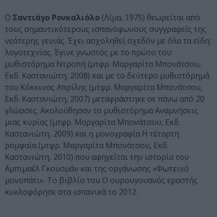
Ο
Σαντιάγο Ρονκαλιόλο
(Λίμα, 1975) θεωρείται από
τους σημαντικότερους ισπανόφωνους συγγραφείς της
νεότερης γενιάς. Έχει ασχοληθεί σχεδόν με όλα τα είδη
λογοτεχνίας. Έγινε γνωστός με το πρώτο του
μυθιστόρημα Ντροπή (μτφρ. Μαργαρίτα Μπονάτσου,
Εκδ. Καστανιώτη, 2008) και με το δεύτερο μυθιστόρημά
του Κόκκινος Απρίλης (μτφρ. Μαργαρίτα Μπονάτσου,
Εκδ. Καστανιώτη, 2007) μεταφράστηκε σε πάνω από 20
γλώσσες. Ακολούθησαν το μυθιστόρημα Αναμνήσεις
μιας κυρίας (μτφρ. Μαργαρίτα Μπονάτσου, Εκδ.
Καστανιώτη, 2009) και η μονογραφία Η τέταρτη
ρομφαία (μτφρ. Μαργαρίτα Μπονάτσου, Εκδ.
Καστανιώτη, 2010) που αφηγείται την ιστορία του
Αμπιμαέλ Γκουσμάν και της οργάνωσης «Φωτεινό
μονοπάτι». Το βιβλίο του Ο ουρουγουανός εραστής
κυκλοφόρησε στα ισπανικά το 2012.