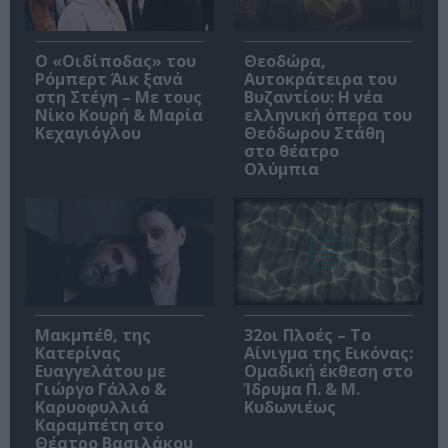
O «Οιδίποδας» του
Θεοδώρα,
Ρόμπερτ Άικ ξανά
Αυτοκράτειρα του
στη Στέγη – Με τους
Βυζαντίου: Η νέα
Νίκο Κουρή & Μαρία
ελληνική όπερα του
Κεχαγιόγλου
Θεόδωρου Στάθη
στο θέατρο
Ολύμπια
Μακμπέθ, της
32οι Πλοές – Το
Κατερίνας
Αίνιγμα της Εικόνας:
Ευαγγελάτου με
Ομαδική έκθεση στο
Γιώργο Γάλλο &
Ίδρυμα Π. & Μ.
Καρυοφυλλιά
Κυδωνιέως
Καραμπέτη στο
Θέατρο Βασιλάκου