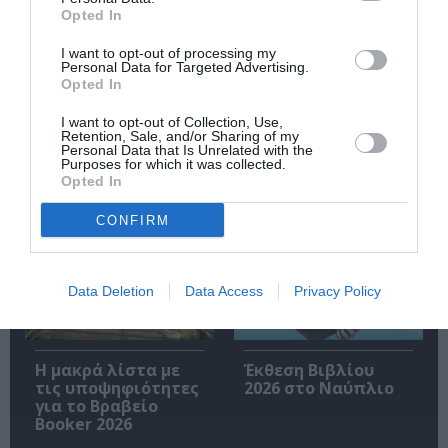
Opted In
I want to opt-out of processing my
Personal Data for Targeted Advertising.
Opted In
Ακολουθήστε το Culturenow.gr
I want to opt-out of Collection, Use,
Retention, Sale, and/or Sharing of my
Personal Data that Is Unrelated with the
Purposes for which it was collected.
Opted In
Σχετικά Άρθρα
CONFIRM
Data Deletion
Data Access
Privacy Policy
Η μακρά λίστα με
Έκθεση Βιβλίου
τις υποψηφιότητες
2026 στο Ναύπλιο
για το Βραβείο
Booker 2026