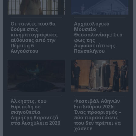
Οι ταινίες που θα
Αρχαιολογικό
δούμε στις
Μουσείο
κινηματογραφικές
Θεσσαλονίκης: Στο
αίθουσες από την
φως της
Πέμπτη 6
Αυγουστιάτικης
Αυγούστου
Πανσελήνου
Άλκηστις, του
Φεστιβάλ Αθηνών
Ευριπίδη σε
Επιδαύρου 2026:
σκηνοθεσία
Ένας προορισμός –
Δημήτρη Καραντζά
δύο παραστάσεις
στα Αισχύλεια 2026
που δεν πρέπει να
χάσετε