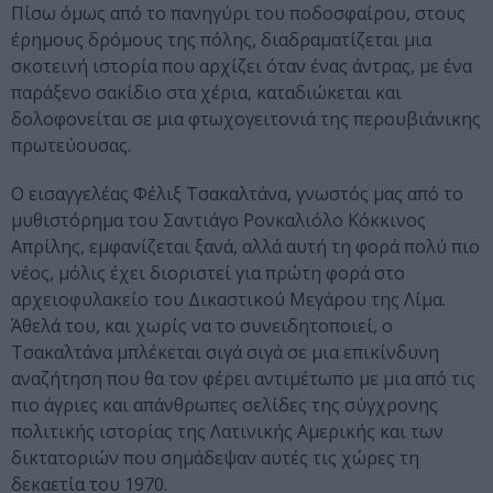
Πίσω όμως από το πανηγύρι του ποδοσφαίρου, στους
έρημους δρόμους της πόλης, διαδραματίζεται μια
σκοτεινή ιστορία που αρχίζει όταν ένας άντρας, με ένα
παράξενο σακίδιο στα χέρια, καταδιώκεται και
δολοφονείται σε μια φτωχογειτονιά της περουβιάνικης
πρωτεύουσας.
Ο εισαγγελέας Φέλιξ Τσακαλτάνα, γνωστός μας από το
μυθιστόρημα του Σαντιάγο Ρονκαλιόλο Κόκκινος
Απρίλης, εμφανίζεται ξανά, αλλά αυτή τη φορά πολύ πιο
νέος, μόλις έχει διοριστεί για πρώτη φορά στο
αρχειοφυλακείο του Δικαστικού Μεγάρου της Λίμα.
Άθελά του, και χωρίς να το συνειδητοποιεί, ο
Τσακαλτάνα μπλέκεται σιγά σιγά σε μια επικίνδυνη
αναζήτηση που θα τον φέρει αντιμέτωπο με μια από τις
πιο άγριες και απάνθρωπες σελίδες της σύγχρονης
πολιτικής ιστορίας της Λατινικής Αμερικής και των
δικτατοριών που σημάδεψαν αυτές τις χώρες τη
δεκαετία του 1970.