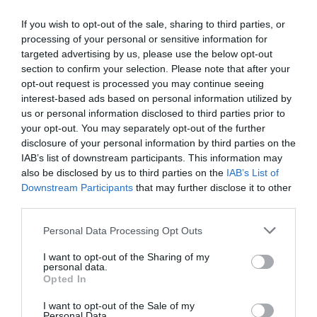
If you wish to opt-out of the sale, sharing to third parties, or
processing of your personal or sensitive information for
Ακολουθήστε το Culturenow.gr στο
Google News
και
targeted advertising by us, please use the below opt-out
μάθετε πρώτοι όλες τις ειδήσεις
section to confirm your selection. Please note that after your
opt-out request is processed you may continue seeing
Δείτε όλα τα
τελευταία νέα
για την Τέχνη και τον
interest-based ads based on personal information utilized by
Πολιτισμό στο
Culturenow.gr
us or personal information disclosed to third parties prior to
your opt-out. You may separately opt-out of the further
disclosure of your personal information by third parties on the
Νέοι Διαγωνισμοί
❯
IAB’s list of downstream participants. This information may
also be disclosed by us to third parties on the
IAB’s List of
Tags
Downstream Participants
that may further disclose it to other
third parties.
ΕΚΔΟΣΕΙΣ ΚΑΣΤΑΝΙΩΤΗ
Personal Data Processing Opt Outs
Newsletter
I want to opt-out of the Sharing of my
personal data.
Κάθε βδομάδα στο e-mail σας τα τελευταία νέα για
Opted In
την Τέχνη και τον Πολιτισμό!
I want to opt-out of the Sale of my
Personal Data.