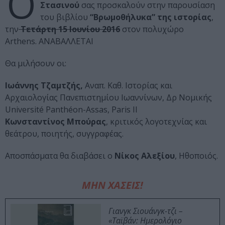
Ο
Στασινού
σας προσκαλούν στην παρουσίαση
του βιβλίου
“Βρωμοθήλυκα”
της ιστορίας
,
την
Τετάρτη 15 Ιουνίου 2016
στον πολυχώρο
Arthens.
ΑΝΑΒΑΛΛΕΤΑΙ
Θα μιλήσουν οι:
Ιωάννης Τζαμτζής,
Αναπ. Καθ. Ιστορίας και
Αρχαιολογίας Πανεπιστημίου Ιωαννίνων, Δρ Νομικής
Université Panthéon-Assas, Paris II
Κωνσταντίνος Μπούρας
, κριτικός λογοτεχνίας και
θεάτρου, ποιητής, συγγραφέας.
Αποσπάσματα θα διαβάσει ο
Νίκος Αλεξίου
, Ηθοποιός.
ΜΗΝ ΧΑΣΕΙΣ!
Γιανγκ Σιουάνγκ-τζι –
«Ταϊβάν: Ημερολόγιο