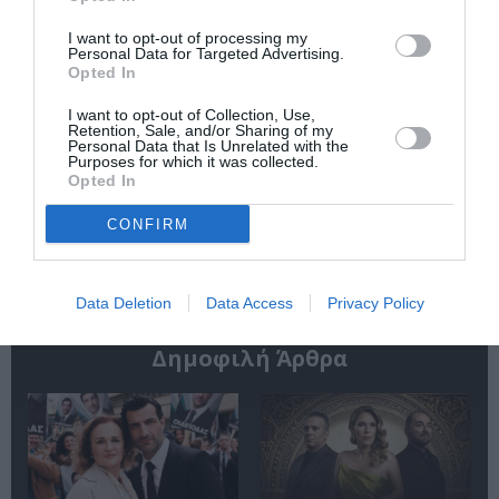
I want to opt-out of processing my
Personal Data for Targeted Advertising.
Opted In
I want to opt-out of Collection, Use,
Retention, Sale, and/or Sharing of my
«Παρεμποδίζοντας
Σπύρος Κακατσάκης
Personal Data that Is Unrelated with the
την αποστασία,
– Ανακρίνοντας το
Purposes for which it was collected.
Ιουλιανά 1965»:
Σκοτάδι:
Opted In
Παρουσίαση του
Παρουσίαση του
βιβλίου στο
βιβλίου στα Public
CONFIRM
Μεταξουργείο
Συντάγματος
Data Deletion
Data Access
Privacy Policy
Δημοφιλή Άρθρα