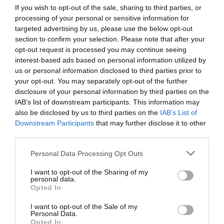
If you wish to opt-out of the sale, sharing to third parties, or
processing of your personal or sensitive information for
targeted advertising by us, please use the below opt-out
Ακολουθήστε το Culturenow.gr
section to confirm your selection. Please note that after your
opt-out request is processed you may continue seeing
interest-based ads based on personal information utilized by
us or personal information disclosed to third parties prior to
your opt-out. You may separately opt-out of the further
Σχετικά Άρθρα
disclosure of your personal information by third parties on the
IAB’s list of downstream participants. This information may
also be disclosed by us to third parties on the
IAB’s List of
Downstream Participants
that may further disclose it to other
third parties.
Personal Data Processing Opt Outs
I want to opt-out of the Sharing of my
Η μακρά λίστα με
Έκθεση Βιβλίου
personal data.
τις υποψηφιότητες
2026 στο Ναύπλιο
Opted In
για το Βραβείο
Booker 2026
I want to opt-out of the Sale of my
Personal Data.
Opted In