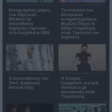
Ευτυχισμένες μέρες,
Τα ντουέτα του
του Σάμιουελ
ελληνικού
Μπέκετ σε
κινηματογράφου:
σκηνοθεσία
Μιρέλα Πάχου &
Δημήτρη Τάρλοου
Αδάμ Τσαρούχης
στα Αισχύλεια 2026
στην Ταράτσα του
Λαμπέτη
Ο σκοινοβάτης του
Ο Σπύρος
Ζενέ, Δημήτρης
Γραμμένος για μια
Αντωνίτσης
συναυλία με
ανατροπές στην
Τεχνόπολη