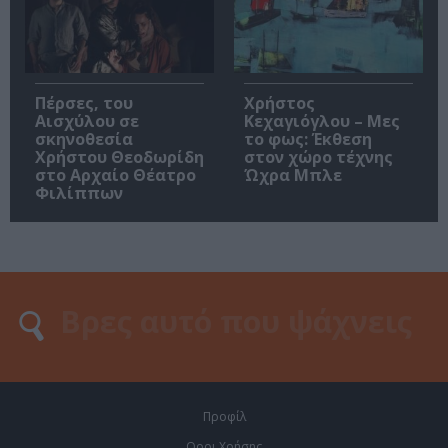
Πέρσες, του
Χρήστος
Αισχύλου σε
Κεχαγιόγλου – Μες
σκηνοθεσία
το φως: Έκθεση
Χρήστου Θεοδωρίδη
στον χώρο τέχνης
στο Αρχαίο Θέατρο
Ώχρα Μπλε
Φιλίππων
Προφίλ
Οροι Χρήσης