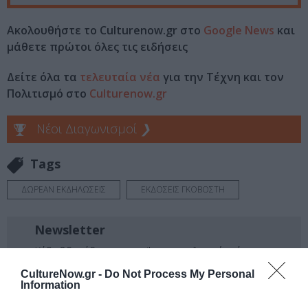
Ακολουθήστε το Culturenow.gr στο
Google News
και
μάθετε πρώτοι όλες τις ειδήσεις
Δείτε όλα τα
τελευταία νέα
για την Τέχνη και τον
Πολιτισμό στο
Culturenow.gr
Νέοι Διαγωνισμοί
❯
Tags
ΔΩΡΕΑΝ ΕΚΔΗΛΩΣΕΙΣ
ΕΚΔΟΣΕΙΣ ΓΚΟΒΟΣΤΗ
Newsletter
Κάθε βδομάδα στο e-mail σας τα τελευταία νέα για
την Τέχνη και τον Πολιτισμό!
CultureNow.gr -
Do Not Process My Personal
Information