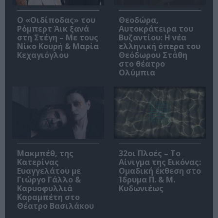
O «Οιδίποδας» του
Θεοδώρα,
Ρόμπερτ Άικ ξανά
Αυτοκράτειρα του
στη Στέγη – Με τους
Βυζαντίου: Η νέα
Νίκο Κουρή & Μαρία
ελληνική όπερα του
Κεχαγιόγλου
Θεόδωρου Στάθη
στο θέατρο
Ολύμπια
Μακμπέθ, της
32οι Πλοές – Το
Κατερίνας
Αίνιγμα της Εικόνας:
Ευαγγελάτου με
Ομαδική έκθεση στο
Γιώργο Γάλλο &
Ίδρυμα Π. & Μ.
Καρυοφυλλιά
Κυδωνιέως
Καραμπέτη στο
Θέατρο Βασιλάκου