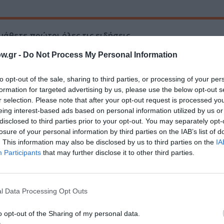
μάθετε πρώτοι όλες τις ειδήσεις
w.gr -
Do Not Process My Personal Information
ολιτισμό στο
Culturenow.gr
to opt-out of the sale, sharing to third parties, or processing of your per
r
Δες
formation for targeted advertising by us, please use the below opt-out s
r selection. Please note that after your opt-out request is processed y
eing interest-based ads based on personal information utilized by us or
disclosed to third parties prior to your opt-out. You may separately opt-
losure of your personal information by third parties on the IAB’s list of
ΙΚΗ - ΟΠΕΡΑ
ΜΟΥΣΙΚΑ ΦΕΣΤΙΒΑΛ
ΣΥΝΑΥΛΙΕΣ 2023
. This information may also be disclosed by us to third parties on the
IA
Participants
that may further disclose it to other third parties.
νη και τον Πολιτισμό!
l Data Processing Opt Outs
o opt-out of the Sharing of my personal data.
λουθήστε το Culturenow.gr