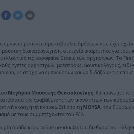
και εμπνευσμένη νέα πρωτοβουλία δράσεων που έχει σχεδια
λή μουσική διαπαιδαγώγηση, στοιχεία απαραίτητα για τους
λλοντικά τις κορυφαίες θέσεις των ορχηστρών. Το First 
κούς ηγέτες ορχηστρών, μαέστρους, μουσικολόγους, ειδι
uppman, με στόχο να εμπνεύσουν και να διδάξουν τις επόμε
 του
Μεγάρου Μουσικής Θεσσαλονίκης
, θα πραγματοποι
ς στα πλαίσια της αναβάθμισης των ικανοτήτων των κορυφ
 φετινή εκδοχή θα πλαισιωθεί από τη
MOYSA,
την Συμφωνι
μό με τους συμμετέχοντες του FCA.
αι μία ομάδα κορυφαίων μουσικών του διεθνούς και ελλην