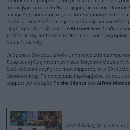
μουσικού στερεώματος που με την καριέρα τους έχουν 
αυτών βρίσκεται ο διεθνούς φήμης μαέστρος
Thomas S
πρώην Αρχιμουσικός της London Symphony Orchestra κ
βιολιού στην Ακαδημία της Βαρκελώνης και του Ρόττε
Ορχήστρας Θεσσαλονίκης, ο
Michael Fine
βραβευμένος
τσελίτσας της Rotterdam Philharmonic και ο
Ζαχαρίας
Λυρικής Σκηνής.
Οι δράσεις θα κορυφωθούν με τη συναυλία των πρωτα
Συμφωνική Ορχήστρα των Νέων Μεγάρου Μουσικής Θεσ
διαδικασία επιλογής του προγράμματος, στις 20 Ιουλί
Θεσσαλονίκης. Το πρόγραμμα περιλαμβάνει το συμφων
κομμάτι για έγχορδα
To the Silence
του
Alfred Momot
Φεστιβάλ Αισχύλεια 2026: Το 