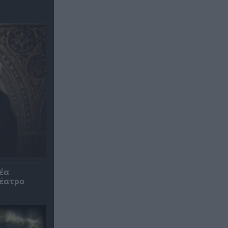
έα
θέατρο