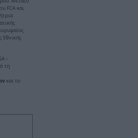
σμου. Μεταξύ
ου FCA και
ήτρια
ατικής
ορυφαίος
ς Εθνικής
SA –
ό τη
ov
και το