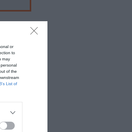
sonal or
 εδώ!
❯
ection to
ou may
 personal
out of the
 downstream
B’s List of