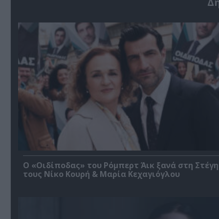
Δ
O «Οιδίποδας» του Ρόμπερτ Άικ ξανά στη Στέγη
τους Νίκο Κουρή & Μαρία Κεχαγιόγλου