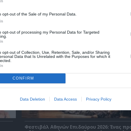
In
o opt-out of the Sale of my Personal Data.
In
χετικά Άρθρα
to opt-out of processing my Personal Data for Targeted
ing.
In
o opt-out of Collection, Use, Retention, Sale, and/or Sharing
ersonal Data that Is Unrelated with the Purposes for which it
lected.
In
CONFIRM
Data Deletion
Data Access
Privacy Policy
Φεστιβάλ Αθηνών Επιδαύρου 2026: Ένας πρ