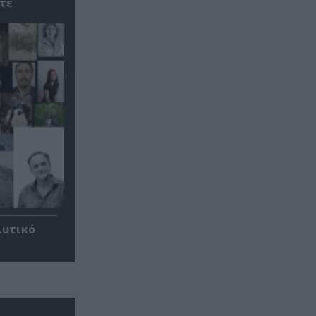
τε
λυτικό