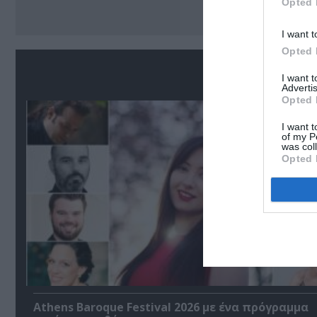
Opted 
I want t
Opted 
Σ
I want 
Advertis
Opted 
I want t
of my P
was col
Opted 
Athens Baroque Festival 2026 με ένα πρόγραμμα