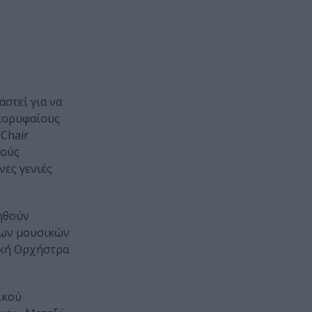
στεί για να
 κορυφαίους
Chair
κούς
νες γενιές
ηθούν
αίων μουσικών
κή Ορχήστρα
ικού