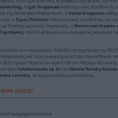
αφήσει το στίγμα τους στις κορυφαίες ορχήστρες του κό
anderling
, ο
Igor Gruppman
Καλλιτεχνικός Διευθυντής τ
αι της Rotterdam Philharmonic, η
Vesna Gruppman
καθηγ
ρνταμ, ο
Σίμος Παπάνας
Καλλιτεχνικός Διευθυντής της Κρ
 με Grammy μουσικός παραγωγός, ο
Marien van Staalen
κ
 Ταρπάγκος
, σολίστ φλάουτου και κορυφαίος μουσικός τη
γωνιστών των σεμιναρίων, δηλαδή την ορχήστρα της MOY
σαλονίκης και τους συμμετέχοντες που προστέθηκαν απ
ου 2023, ημέρα Πέμπτη και ώρα 21:00 στο Μέγαρο Μουσικής
ικό έργο
Scheherazade op 35
του
Nikolai Rimsky-Korsak
enko-Levitsky
, σε πρώτη παγκόσμια εκτέλεση.
ΜΗΝ ΧΑΣΕΙΣ!
φετινό πρόγραμμα αναλυτικά