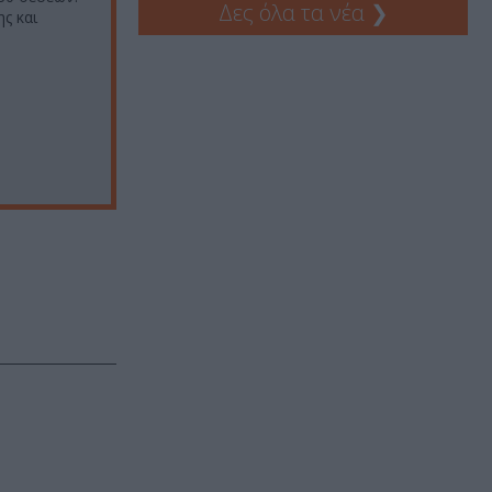
Δες όλα τα νέα
❯
ς και