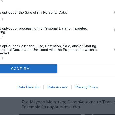
In
o opt-out of the Sale of my Personal Data.
In
to opt-out of processing my Personal Data for Targeted
ing.
In
o opt-out of Collection, Use, Retention, Sale, and/or Sharing
ersonal Data that Is Unrelated with the Purposes for which it
lected.
In
CONFIRM
06/07/2026
Transcription Ensemble: Αφιέρωμα
Άστορ Πιατσόλα στο Μέγαρο Μουσ
Data Deletion
Data Access
Privacy Policy
Θεσσαλονίκης
Στο Μέγαρο Μουσικής Θεσσαλονίκης το Transc
Ensemble θα παρουσιάσει ένα...