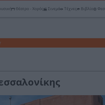
υσική
Θέατρο - Χορός
Σινεμά
Τέχνες
Βιβλίο
Φεσ
r
εσσαλονίκης