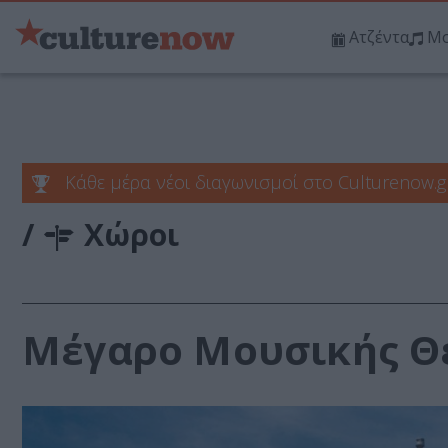
Ατζέντα
Μο
Κάθε μέρα νέοι διαγωνισμοί στο Culturenow.g
/
Χώροι
Μέγαρο Μουσικής Θ