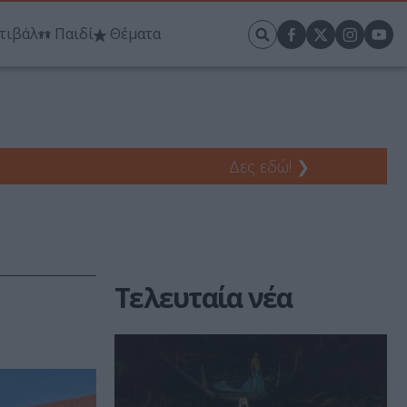
τιβάλ
Παιδί
Θέματα
Δες εδώ!
❯
Τελευταία νέα