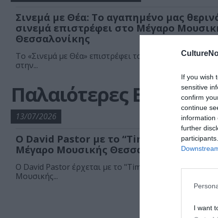
Σινεμά με Θέα: Το αγαπημένο μας θεριν
σινεμά επιστρέφει στο Μέγαρο Μουσικ
Θεσσαλονίκης
CultureNo
Το «Σινεμά με Θέα» επιστρέφει το καλοκαίρι του 2026
στην...
If you wish 
Παλαιότερες Εκδηλώσ
sensitive in
confirm you
continue se
13/07/2026
information 
further disc
Ο David Pastor με το “TimeLapse” στο
participants
Μέγαρο Μουσικής Θεσσαλονίκης
Downstream 
Ο David Pastor έρχεται με το "TimeLapse" στο Μέγαρο
Μουσικής...
Persona
I want t