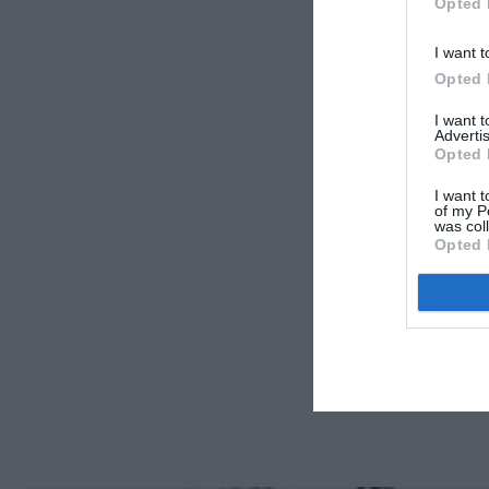
Opted 
I want t
Opted 
I want 
Advertis
Opted 
I want t
of my P
was col
Opted 