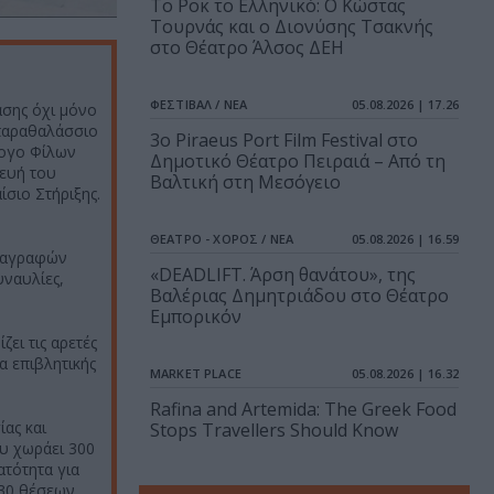
Το Ροκ το Ελληνικό: Ο Κώστας
Τουρνάς και ο Διονύσης Τσακνής
στο Θέατρο Άλσος ΔΕΗ
ΦΕΣΤΙΒΑΛ / ΝΕΑ
05.08.2026 | 17.26
ασης όχι μόνο
παραθαλάσσιο
3o Piraeus Port Film Festival στο
λογο Φίλων
Δημοτικό Θέατρο Πειραιά – Από τη
ευή του
Βαλτική στη Μεσόγειο
σιο Στήριξης.
ΘΕΑΤΡΟ - ΧΟΡΟΣ / ΝΕΑ
05.08.2026 | 16.59
διαγραφών
«DEADLIFT. Άρση θανάτου», της
υναυλίες,
Βαλέριας Δημητριάδου στο Θέατρο
Εμπορικόν
ει τις αρετές
α επιβλητικής
MARKET PLACE
05.08.2026 | 16.32
Rafina and Artemida: The Greek Food
ίας και
Stops Travellers Should Know
ου χωράει 300
ατότητα για
230 θέσεων.