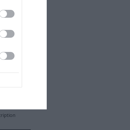
 στον
ικής
ription