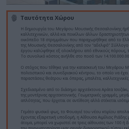
Ταυτότητα Χώρου
Η δημιουργία του Μεγάρου Μουσικής Θεσσαλονίκης ήρθε
καλλιτεχνικών, αλλά και ποικίλων άλλων δραστηριοτήτω
οικόπεδο 18 στρεμμάτων που παραχωρήθηκε από το Ελλη
της Μουσικής Θεσσαλονίκης από τον “αδελφό” Σύλλογο 
έργου καλύφθηκε εξ ολοκλήρου από εθνικούς πόρους, τό
Το συνολικό κόστος ανήλθε στο ποσό των 14.100.000.0
Ο στόχος που τέθηκε για την κατασκευή του Μεγάρου 
πολιτιστικού και συνεδριακού κέντρου, το οποίο να έχε
παραστάσεις θεάτρου και όπερας, μπαλέτα, καλλιτεχνικές 
Σχεδιασμένο από το διάσημο αρχιτέκτονα Αράτα Ισοζάκι, 
της μοντέρνας αρχιτεκτονικής. Γεωμετρικές γραμμές, μεγά
απλότητας, που έρχεται σε αντίθεση αλλά στέκεται ισότι
Γεμάτο φυσικό φως, το Φουαγιέ του νέου κτιρίου απολαμ
έχοντας εξαιρετική υποδομή, η Αίθουσα Αιμίλιος Ριάδης
άτομα, μπορεί να χωριστεί σε τρεις αίθουσες των 100 ή 
την πραγματοποίηση μιας σειράς διαφορετικού τύπου εκδ