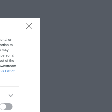
sonal or
ection to
ou may
 personal
out of the
 downstream
B’s List of