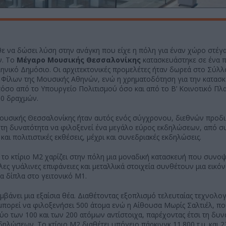
 να δώσει λύση στην ανάγκη που είχε η πόλη για έναν χώρο στέγ
ν. Το
Μέγαρο Μουσικής Θεσσαλονίκης
κατασκευάστηκε σε ένα 
νικό Δημόσιο. Οι αρχιτεκτονικές προμελέτες ήταν δωρεά στο Σύλ
Φίλων της Μουσικής Αθηνών, ενώ η χρηματοδότηση για την κατασκ
σο από το Υπουργείο Πολιτισμού όσο και από το Β’ Κοινοτικό Πλαί
00 δραχμών.
Μουσικής Θεσσαλονίκης ήταν αυτός ενός σύγχρονου, διεθνών προ
ι τη δυνατότητα να φιλοξενεί ένα μεγάλο εύρος εκδηλώσεων, από σ
και πολιτιστικές εκθέσεις, μέχρι και συνεδριακές εκδηλώσεις.
το κτίριο Μ2 χαρίζει στην πόλη μια μοναδική κατασκευή που συνοψίζ
λες γυάλινες επιφάνειες και μεταλλικά στοιχεία συνθέτουν μια εικόν
μα δίπλα στο γειτονικό Μ1.
βάνει μια εξαίσια θέα. Διαθέτοντας εξοπλισμό τελευταίας τεχνολογ
 μπορεί να φιλοξενήσει 500 άτομα ενώ η Αίθουσα Μωρίς Σαλτιέλ, π
δύο των 100 και των 200 ατόμων αντίστοιχα, παρέχοντας έτσι τη δυν
ηλώσεων. Το κτίριο Μ2 διαθέτει υπόγειο πάρκινγκ 11.800 τ.μ. και 