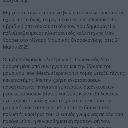
storytelling!
Μη χάσετε την ευκαιρία να βιώσετε ένα ονειρικό ταξίδι
ήχου και εικόνας, το μαγευτικό και εντυπωσιακό 3D
υβριδικό οπτικοακουστικό show που δημιουργεί ο
πολυβραβευμένος ηλεκτρονικός καλλιτέχνης Max
Cooper στο Μέγαρο Μουσικής Θεσσαλονίκης, στις 21
Μαΐου 2025.
Ο πολυπράγμονας ηλεκτρονικός παραγωγός Max
Cooper μέσα από συνεργασίες και την ίδρυση του
μουσικού label Mesh, εξερευνά τις τομές μεταξύ τέχνης
και επιστήμης. Με την χρήση εγκαταστάσεων,
παραστάσεων, immersive εμπειριών, διαδικτυακών
μέσων, μουσικών βίντεο και ζωντανών εκδηλώσεων,
έχει χαράξει ένα ξεχωριστό χώρο στον κόσμο της
μουσικής και του visual art, κατα την διάρκεια της
πολυετής καριέρας του. Ο κοινός γνώμονας σε όλα όσα
παράγει είναι η συναισθηματική προσέγγισή του,