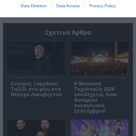
Data Deletion
Data Access
Privacy Policy
Σχετικά Άρθρα
Σταύρος Ξαρχάκος:
Η Μουσική
Ταξίδι στο φως στο
Τεχνόπολη 2026
Θέατρο Λυκαβηττού
υποδέχεται έναν
δυναμικό
συναυλιακό
Σεπτέμβριο!