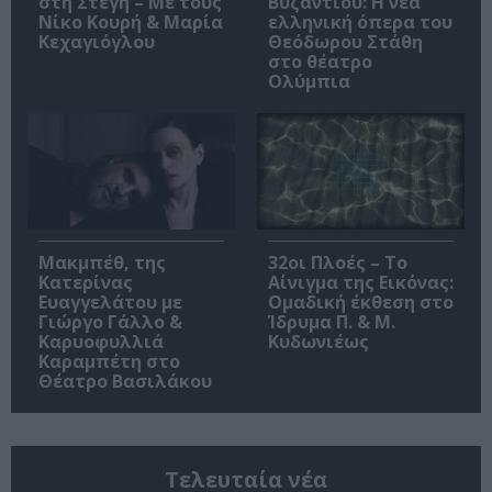
στη Στέγη – Με τους
Βυζαντίου: Η νέα
Νίκο Κουρή & Μαρία
ελληνική όπερα του
Κεχαγιόγλου
Θεόδωρου Στάθη
στο θέατρο
Ολύμπια
Μακμπέθ, της
32οι Πλοές – Το
Κατερίνας
Αίνιγμα της Εικόνας:
Ευαγγελάτου με
Ομαδική έκθεση στο
Γιώργο Γάλλο &
Ίδρυμα Π. & Μ.
Καρυοφυλλιά
Κυδωνιέως
Καραμπέτη στο
Θέατρο Βασιλάκου
Τελευταία νέα