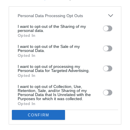
third parties.
Δείτε όλα τα
τελευταία νέα
για την Τέχνη και τον
Personal Data Processing Opt Outs
Πολιτισμό στο
Culturenow.gr
I want to opt-out of the Sharing of my
personal data.
Νέοι Διαγωνισμοί
❯
Opted In
Tags
I want to opt-out of the Sale of my
Personal Data.
Opted In
ΗΛΕΚΤΡΟΝΙΚΗ - ΠΕΙΡΑΜΑΤΙΚΗ
ΣΥΝΑΥΛΙΕΣ 2025
I want to opt-out of processing my
Personal Data for Targeted Advertising.
Newsletter
Opted In
Κάθε βδομάδα στο e-mail σας τα τελευταία νέα για
I want to opt-out of Collection, Use,
την Τέχνη και τον Πολιτισμό!
Retention, Sale, and/or Sharing of my
Personal Data that Is Unrelated with the
Purposes for which it was collected.
Opted In
CONFIRM
Ακολουθήστε το Culturenow.gr