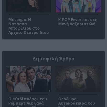
Μέτρημα: Η
K-POP Fever και στη
Νατάσσα
Μονή Λαζαριστών!
Μποφίλιου στο
Αρχαίο Θέατρο Δίου
Δημοφιλή Άρθρα
O «Οιδίποδας» του
Θεοδώρα,
Ρόμπερτ Άικ ξανά
Αυτοκράτειρα του