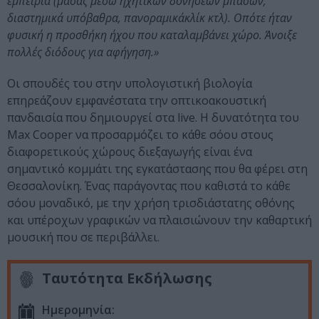
εμπειρία (μασαζ μέσω ηχητικών δονησεων μπάσων,
διαστημικά υπόβαθρα, πανοραμικάκλίκ κτλ). Οπότε ήταν
φυσική η προσθήκη ήχου που καταλαμβάνει χώρο. Άνοιξε
πολλές διόδους για αφήγηση.»
Οι σπουδές του στην υπολογιστική βιολογία
επηρεάζουν εμφανέστατα την οπτικοακουστική
πανδαισία που δημιουργεί στα live. Η δυνατότητα του
Max Cooper να προσαρμόζει το κάθε σόου στους
διαφορετικούς χώρους διεξαγωγής είναι ένα
σημαντικό κομμάτι της εγκατάστασης που θα φέρει στη
Θεσσαλονίκη. Ένας παράγοντας που καθιστά το κάθε
σόου μοναδικό, με την χρήση τρισδιάστατης οθόνης
και υπέροχων γραφικών να πλαισιώνουν την καθαρτική
μουσική που σε περιβάλλει.
Ταυτότητα Εκδήλωσης
Ημερομηνία: