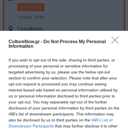
21/05/2025
Τετάρτη, 20:00
Τοποθεσία:
Μέγαρο Μουσικής Θεσσαλονίκης, 25ης Μαρτίου και
CultureNow.gr -
Do Not Process My Personal
Παραλία, Θεσσαλονίκη
Information
Μέγαρο Μουσικής Θεσσαλονίκης
If you wish to opt-out of the sale, sharing to third parties, or
processing of your personal or sensitive information for
Eισιτήρια:
targeted advertising by us, please use the below opt-out
section to confirm your selection. Please note that after your
από 23€
opt-out request is processed you may continue seeing
interest-based ads based on personal information utilized by
Πληροφορίες / Κρατήσεις:
us or personal information disclosed to third parties prior to
your opt-out. You may separately opt-out of the further
Τηλ.: 2310 895 800 |
tch.gr
disclosure of your personal information by third parties on the
IAB’s list of downstream participants. This information may
Ακολουθήστε το Culturenow.gr στο
Google News
και
also be disclosed by us to third parties on the
IAB’s List of
μάθετε πρώτοι όλες τις ειδήσεις
Downstream Participants
that may further disclose it to other