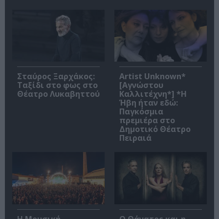
Σταύρος Ξαρχάκος:
Artist Unknown*
Ταξίδι στο φως στο
[Αγνώστου
Θέατρο Λυκαβηττού
Καλλιτέχνη*] *Η
Ήβη ήταν εδώ:
Παγκόσμια
πρεμιέρα στο
Δημοτικό Θέατρο
Πειραιά
Η Μουσική
Ο Θάνατος και η