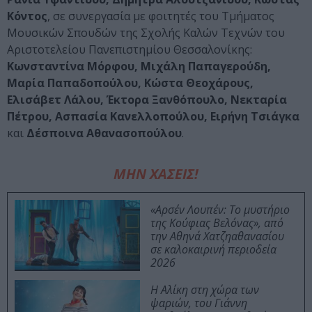
Κόντος
, σε συνεργασία με φοιτητές του Τμήματος
Μουσικών Σπουδών της Σχολής Καλών Τεχνών του
Αριστοτελείου Πανεπιστημίου Θεσσαλονίκης:
Κωνσταντίνα Μόρφου, Μιχάλη Παπαγερούδη,
Μαρία Παπαδοπούλου, Κώστα Θεοχάρους,
Ελισάβετ Λάλου, Έκτορα Ξανθόπουλο, Νεκταρία
Πέτρου, Ασπασία Κανελλοπούλου, Ειρήνη Τσιάγκα
και
Δέσποινα Αθανασοπούλου
.
ΜΗΝ ΧΑΣΕΙΣ!
«Αρσέν Λουπέν: Το μυστήριο
της Κούφιας Βελόνας», από
την Αθηνά Χατζηαθανασίου
σε καλοκαιρινή περιοδεία
2026
Η Αλίκη στη χώρα των
ψαριών, του Γιάννη