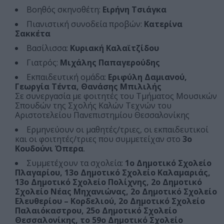
Βοηθός σκηνοθέτη:
Ειρήνη Τσιάγκα
Πιανιστική συνοδεία προβών:
Κατερίνα
Σακκέτα
Βασίλισσα:
Κυριακή Καλαϊτζίδου
Γιατρός:
Μιχάλης Παπαγερούδης
Εκπαιδευτική ομάδα:
Εριφύλη Δαμιανού,
Γεωργία Τέντα, Θανάσης Μπιλιλής
Σε συνεργασία με φοιτητές του Τμήματος Μουσικών
Σπουδών της Σχολής Καλών Τεχνών του
Αριστοτελείου Πανεπιστημίου Θεσσαλονίκης
Ερμηνεύουν οι μαθητές/τριες, οι εκπαιδευτικοί
και οι φοιτητές/τριες που συμμετείχαν στο
3ο
Κουδούνι Όπερα
.
Συμμετέχουν τα σχολεία:
1ο Δημοτικό Σχολείο
Πλαγαρίου, 13ο Δημοτικό Σχολείο Καλαμαριάς,
13ο Δημοτικό Σχολείο Πολίχνης, 2ο Δημοτικό
Σχολείο Νέας Μηχανιώνας, 2ο Δημοτικό Σχολείο
Ελευθερίου – Κορδελιού, 2ο Δημοτικό Σχολείο
Παλαιόκαστρου, 25ο Δημοτικό Σχολείο
Θεσσαλονίκης, το 59ο Δημοτικό Σχολείο