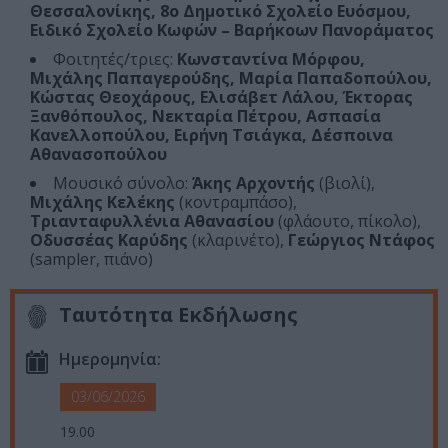
Θεσσαλονίκης, 8ο Δημοτικό Σχολείο Ευόσμου,
Ειδικό Σχολείο Κωφών – Βαρήκοων Πανοράματος
Φοιτητές/τριες:
Κωνσταντίνα Μόρφου,
Μιχάλης Παπαγερούδης, Μαρία Παπαδοπούλου,
Κώστας Θεοχάρους, Ελισάβετ Λάλου, Έκτορας
Ξανθόπουλος, Νεκταρία Πέτρου, Ασπασία
Κανελλοπούλου, Ειρήνη Τσιάγκα, Δέσποινα
Αθανασοπούλου
Μουσικό σύνολο:
Άκης Αρχοντής
(βιολί),
Μιχάλης Κελέκης
(κοντραμπάσο),
Τριανταφυλλένια Αθανασίου
(φλάουτο, πίκολο),
Οδυσσέας Καρύδης
(κλαρινέτο),
Γεώργιος Ντάφος
(sampler, πιάνο)
Ταυτότητα Εκδήλωσης
Ημερομηνία:
03/06/2026
19.00