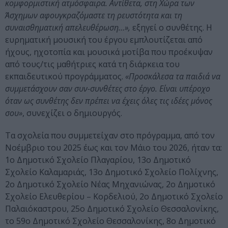
κομφορμιστική ατμόσφαιρα. Αντίθετα, στη Χώρα των
Άσχημων αφουγκραζόμαστε τη ρευστότητα και τη
συναισθηματική απελευθέρωση…»,
εξηγεί ο συνθέτης. Η
ευρηματική μουσική του έργου εμπλουτίζεται από
ήχους, ηχοτοπία και μουσικά μοτίβα που προέκυψαν
από τους/τις μαθήτριες κατά τη διάρκεια του
εκπαιδευτικού προγράμματος.
«Προσκάλεσα τα παιδιά να
συμμετάσχουν σαν συν-συνθέτες στο έργο. Είναι υπέροχο
όταν ως συνθέτης δεν πρέπει να έχεις όλες τις ιδέες μόνος
σου»
, συνεχίζει ο δημιουργός.
Τα σχολεία που συμμετείχαν στο πρόγραμμα, από τον
Νοέμβριο του 2025 έως και τον Μάιο του 2026, ήταν τα:
1ο Δημοτικό Σχολείο Πλαγαρίου, 13ο Δημοτικό
Σχολείο Καλαμαριάς, 13ο Δημοτικό Σχολείο Πολίχνης,
2ο Δημοτικό Σχολείο Νέας Μηχανιώνας, 2ο Δημοτικό
Σχολείο Ελευθερίου – Κορδελιού, 2ο Δημοτικό Σχολείο
Παλαιόκαστρου, 25ο Δημοτικό Σχολείο Θεσσαλονίκης,
το 59ο Δημοτικό Σχολείο Θεσσαλονίκης, 8ο Δημοτικό