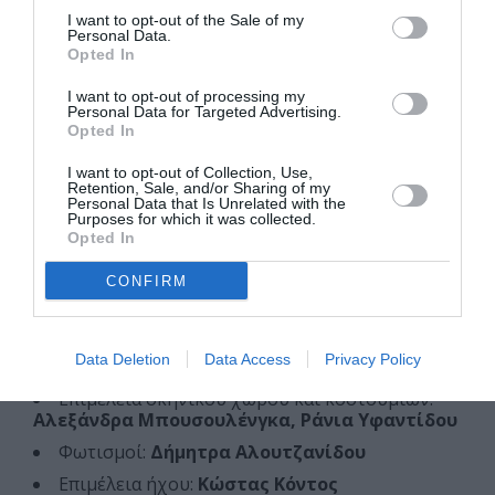
προγράμματος, οι συμμετέχοντες έχουν τη δυνατότητα
I want to opt-out of the Sale of my
Personal Data.
να εξοικειωθούν και να πειραματιστούν με πρακτικές
Opted In
της όπερας και του μουσικού θεάτρου με στόχο την
I want to opt-out of processing my
προαγωγή της εμπειρικής μάθησης, τη μετάδοση
Personal Data for Targeted Advertising.
γνώσεων και την καλλιέργεια δεξιοτήτων κατάλληλων
Opted In
να ενσωματωθούν στον κορμό της σχολικής
I want to opt-out of Collection, Use,
διδασκαλίας.
Retention, Sale, and/or Sharing of my
Personal Data that Is Unrelated with the
Purposes for which it was collected.
Συντελεστές
Opted In
Μουσική σύνθεση
Τρέβορ Γκραλ
CONFIRM
Πρωτότυπη ιστορία, λιμπρέτο
Αντριάνα Μίνου
Μουσική διεύθυνση
Εριφύλη Δαμιανού
Data Deletion
Data Access
Privacy Policy
Σκηνοθεσία, επιμέλεια κίνησης
Ιωάννα Μήτσικα
Επιμέλεια σκηνικού χώρου και κοστουμιών:
Αλεξάνδρα Μπουσουλένγκα, Ράνια Υφαντίδου
Φωτισμοί:
Δήμητρα Αλουτζανίδου
Επιμέλεια ήχου:
Κώστας Κόντος