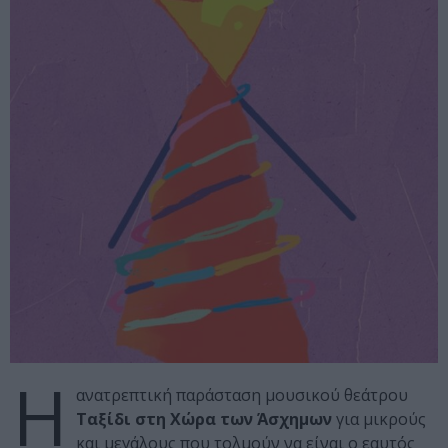
Η
ανατρεπτική παράσταση μουσικού θεάτρου
Ταξίδι στη Χώρα των Άσχημων
για μικρούς
και μεγάλους που τολμούν να είναι ο εαυτός