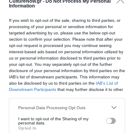
CultureNow.gr -
Do Not Process My Personal
του κόσμου και την ελπίδα για μια κοινωνία με πιο
Information
ανοιχτά μυαλά.
If you wish to opt-out of the sale, sharing to third parties, or
Αντριάνα Μίνου
, πρωτότυπη ιστορία, λιμπρέτο
processing of your personal or sensitive information for
targeted advertising by us, please use the below opt-out
Λίγα λόγια για το εκπαιδευτικό
section to confirm your selection. Please note that after your
πρόγραμμα
opt-out request is processed you may continue seeing
interest-based ads based on personal information utilized by
Το
3ο Κουδούνι Όπερα
αποτελεί ένα διακαλλιτεχνικό
us or personal information disclosed to third parties prior to
εκπαιδευτικό πρόγραμμα μουσικού θεάτρου διάρκειας
your opt-out. You may separately opt-out of the further
περίπου οκτώ μηνών με διαχρονική παρουσία στον
disclosure of your personal information by third parties on the
προγραμματισμό των
Εκπαιδευτικών & Κοινωνικών
IAB’s list of downstream participants. This information may
δράσεων της ΕΛΣ
. Φέτος κλείνει την έκτη χρονιά
also be disclosed by us to third parties on the
IAB’s List of
υλοποίησής του. Το πρόγραμμα φιλοδοξεί να εισαγάγει
Downstream Participants
that may further disclose it to other
δασκάλους και μαθητές στην απολαυστική
third parties.
καλλιτεχνική διεργασία της προετοιμασίας και της
Personal Data Processing Opt Outs
παρουσίασης ενός σύγχρονου έργου μουσικού
θεάτρου μέσα από μια σειρά εργαστηρίων που
I want to opt-out of the Sharing of my
personal data.
αξιοποιούν σύγχρονα και καινοτόμα εργαλεία και
Opted In
διαρκούν ένα σχολικό έτος. Κατά τη διάρκεια του