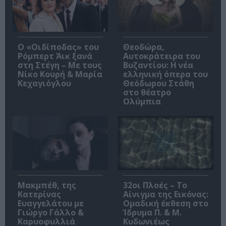
O «Οιδίποδας» του
Θεοδώρα,
Ρόμπερτ Άικ ξανά
Αυτοκράτειρα του
στη Στέγη – Με τους
Βυζαντίου: Η νέα
Νίκο Κουρή & Μαρία
ελληνική όπερα του
Κεχαγιόγλου
Θεόδωρου Στάθη
στο θέατρο
Ολύμπια
Μακμπέθ, της
32οι Πλοές – Το
Κατερίνας
Αίνιγμα της Εικόνας:
Ευαγγελάτου με
Ομαδική έκθεση στο
Γιώργο Γάλλο &
Ίδρυμα Π. & Μ.
Καρυοφυλλιά
Κυδωνιέως