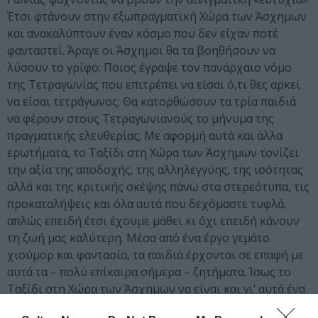
Έτσι φτάνουν στην εξωπραγματική Χώρα των Άσχημων
και ανακαλύπτουν έναν κόσμο που δεν είχαν ποτέ
φανταστεί. Άραγε οι Άσχημοι θα τα βοηθήσουν να
λύσουν το γρίφο; Ποιος έγραψε τον πανάρχαιο νόμο
της Τετραγωνίας που επιτρέπει να είσαι ό,τι θες αρκεί
να είσαι τετράγωνος; Θα κατορθώσουν τα τρία παιδιά
να φέρουν στους Τετραγωνιανούς το μήνυμα της
πραγματικής ελευθερίας; Με αφορμή αυτά και άλλα
ερωτήματα, το Ταξίδι στη Χώρα των Άσχημων τονίζει
την αξία της αποδοχής, της αλληλεγγύης, της ισότητας
αλλά και της κριτικής σκέψης πάνω στα στερεότυπα, τις
προκαταλήψεις και όλα αυτά που δεχόμαστε τυφλά,
απλώς επειδή έτσι έχουμε μάθει κι όχι επειδή κάνουν
τη ζωή μας καλύτερη. Μέσα από ένα έργο γεμάτο
χιούμορ και φαντασία, τα παιδιά έρχονται σε επαφή με
αυτά τα – πολύ επίκαιρα σήμερα – ζητήματα. Ίσως το
Ταξίδι στη Χώρα των Άσχημων να είναι και γι’ αυτά ένα
ταξίδι προς την αυτογνωσία, την πιο βαθιά κατανόηση