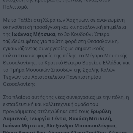
Πολιτισμό.
Με το Ταξίδι στη Χώρα των Άσχημων, σε ανανεωμένη
σκηνοθετική προσέγγιση και κινησιολογική επιμέλεια
της
Ιωάννας Μήτσικα
, το 3ο Κουδούνι Όπερα
ταξιδεύει φέτος για πρώτη φορά στη Θεσσαλονίκη,
εγκαινιάζοντας συνεργασίες με σημαντικούς
πολιτιστικούς φορείς της πόλης: το Μέγαρο Μουσικής
Θεσσαλονίκης, το Κρατικό Θέατρο Βορείου Ελλάδας και
το Τμήμα Μουσικών Σπουδών της Σχολής Καλών
Τεχνών του Αριστοτελείου Πανεπιστημίου
Θεσσαλονίκης.
Στο πλαίσιο αυτής της νέας συνεργασίας με την πόλη, η
εκπαιδευτική και καλλιτεχνική ομάδα του
προγράμματος στελεχώθηκε από τους
Εριφύλη
Δαμιανού, Γεωργία Τέντα, Θανάση Μπιλιλή,
Ιωάννα Μήτσικα, Αλεξάνδρα Μπουσουλένγκα,
Ράνια Υφαντίδου, Δήμητρα Αλουτζανίδου, Κώστας