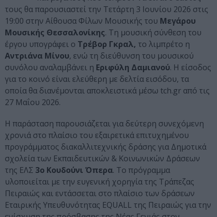
τους θα παρουσιαστεί την Τετάρτη 3 Ιουνίου 2026 στις
19:00 στην Αίθουσα Φίλων Μουσικής του
Μεγάρου
Μουσικής Θεσσαλονίκης
. Τη μουσική σύνθεση του
έργου υπογράφει ο
Τρέβορ Γκραλ,
το λιμπρέτο η
Αντριάνα Μίνου
, ενώ τη διεύθυνση του μουσικού
συνόλου αναλαμβάνει η
Εριφύλη Δαμιανού
. Η είσοδος
για το κοινό είναι ελεύθερη με δελτία εισόδου, τα
οποία θα διανέμονται αποκλειστικά μέσω tch.gr από τις
27 Μαΐου 2026.
Η παράσταση παρουσιάζεται για δεύτερη συνεχόμενη
χρονιά στο πλαίσιο του εξαιρετικά επιτυχημένου
προγράμματος διακαλλιτεχνικής δράσης για Δημοτικά
σχολεία των Εκπαιδευτικών & Κοινωνικών Δράσεων
της ΕΛΣ
3ο Κουδούνι Όπερα
. Το πρόγραμμα
υλοποιείται με την ευγενική χορηγία της Τράπεζας
Πειραιώς και εντάσσεται στο πλαίσιο των δράσεων
Εταιρικής Υπευθυνότητας EQUALL της Πειραιώς για την
ενίσχυση της πρόσβασης της Νέας Γενιάς στον