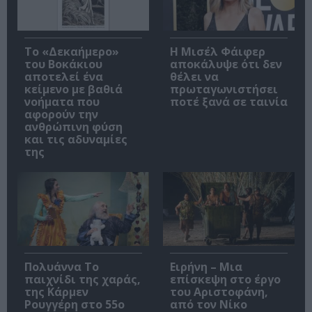
Το «Δεκαήμερο»
Η Μισέλ Φάιφερ
του Βοκάκιου
αποκάλυψε ότι δεν
αποτελεί ένα
θέλει να
κείμενο με βαθιά
πρωταγωνιστήσει
νοήματα που
ποτέ ξανά σε ταινία
αφορούν την
ανθρώπινη φύση
και τις αδυναμίες
της
Πολυάννα Το
Ειρήνη – Μια
παιχνίδι της χαράς,
επίσκεψη στο έργο
της Κάρμεν
του Αριστοφάνη,
Ρουγγέρη στο 55ο
από τον Νίκο