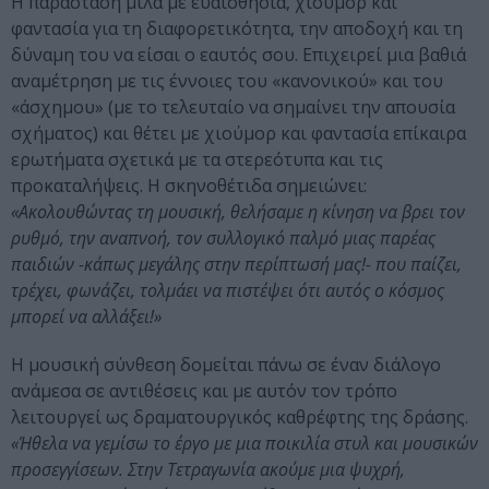
Η παράσταση μιλά με ευαισθησία, χιούμορ και
φαντασία για τη διαφορετικότητα, την αποδοχή και τη
δύναμη του να είσαι ο εαυτός σου. Επιχειρεί μια βαθιά
αναμέτρηση με τις έννοιες του «κανονικού» και του
«άσχημου» (με το τελευταίο να σημαίνει την απουσία
σχήματος) και θέτει με χιούμορ και φαντασία επίκαιρα
ερωτήματα σχετικά με τα στερεότυπα και τις
προκαταλήψεις. Η σκηνοθέτιδα σημειώνει:
«Ακολουθώντας τη μουσική, θελήσαμε η κίνηση να βρει τον
ρυθμό, την αναπνοή, τον συλλογικό παλμό μιας παρέας
παιδιών -κάπως μεγάλης στην περίπτωσή μας!- που παίζει,
τρέχει, φωνάζει, τολμάει να πιστέψει ότι αυτός ο κόσμος
μπορεί να αλλάξει!»
Η μουσική σύνθεση δομείται πάνω σε έναν διάλογο
ανάμεσα σε αντιθέσεις και με αυτόν τον τρόπο
λειτουργεί ως δραματουργικός καθρέφτης της δράσης.
«Ήθελα να γεμίσω το έργο με μια ποικιλία στυλ και μουσικών
προσεγγίσεων. Στην Τετραγωνία ακούμε μια ψυχρή,