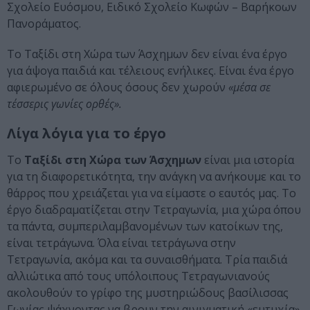
Σχολείο Ευόσμου, Ειδικό Σχολείο Κωφών – Βαρήκοων
Πανοράματος.
Το Ταξίδι στη Χώρα των Άσχημων δεν είναι ένα έργο
για άψογα παιδιά και τέλειους ενήλικες. Είναι ένα έργο
αφιερωμένο σε όλους όσους δεν χωρούν
«μέσα σε
τέσσερις γωνίες ορθές».
Λίγα λόγια για το έργο
Το
Ταξίδι στη Χώρα των Άσχημων
είναι μια ιστορία
για τη διαφορετικότητα, την ανάγκη να ανήκουμε και το
θάρρος που χρειάζεται για να είμαστε ο εαυτός μας. Το
έργο διαδραματίζεται στην Τετραγωνία, μια χώρα όπου
τα πάντα, συμπεριλαμβανομένων των κατοίκων της,
είναι τετράγωνα. Όλα είναι τετράγωνα στην
Τετραγωνία, ακόμα και τα συναισθήματα. Τρία παιδιά
αλλιώτικα από τους υπόλοιπους Τετραγωνιανούς
ακολουθούν το γρίφο της μυστηριώδους βασίλισσας
Γωνίας ψάχνοντας να βρουν την αινιγματική «ευτυχία».