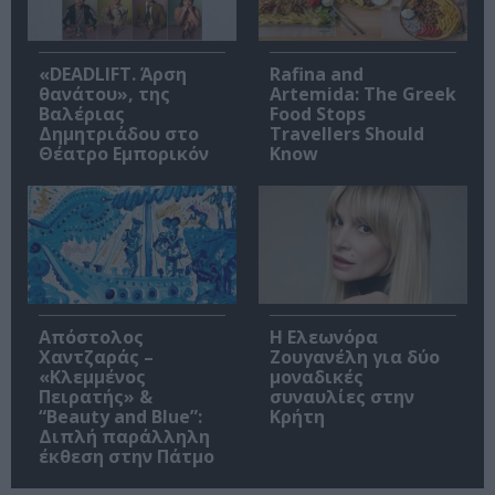
«DEADLIFT. Άρση
Rafina and
θανάτου», της
Artemida: The Greek
Βαλέριας
Food Stops
Δημητριάδου στο
Travellers Should
Θέατρο Εμπορικόν
Know
Απόστολος
Η Ελεωνόρα
Χαντζαράς –
Ζουγανέλη για δύο
«Κλεμμένος
μοναδικές
Πειρατής» &
συναυλίες στην
“Beauty and Blue”:
Κρήτη
Διπλή παράλληλη
έκθεση στην Πάτμο