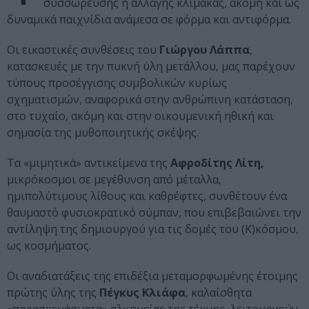
συσσώρευσης ή αλλαγής κλίμακας, ακόμη και ως
δυναμικά παιχνίδια ανάμεσα σε φόρμα και αντιφόρμα.
Οι εικαστικές συνθέσεις του
Γιώργου Λάππα
,
κατασκευές με την πυκνή ύλη μετάλλου, μας παρέχουν
τύπους προσέγγισης συμβολικών κυρίως
σχηματισμών, αναφορικά στην ανθρώπινη κατάσταση,
στο τυχαίο, ακόμη και στην οικουμενική ηθική και
σημασία της μυθοποιητικής σκέψης.
Τα «μιμητικά» αντικείμενα της
Αφροδίτης Λίτη,
μικρόκοσμοι σε μεγέθυνση από μέταλλα,
ημιπολύτιμους λίθους και καθρέφτες, συνθέτουν ένα
θαυμαστό φυσιοκρατικό σύμπαν, που επιβεβαιώνει την
αντίληψη της δημιουργού για τις δομές του (Κ)κόσμου,
ως κοσμήματος.
Οι αναδιατάξεις της επιδέξια μεταμορφωμένης έτοιμης
πρώτης ύλης της
Πέγκυς Κλιάφα
, καλαίσθητα