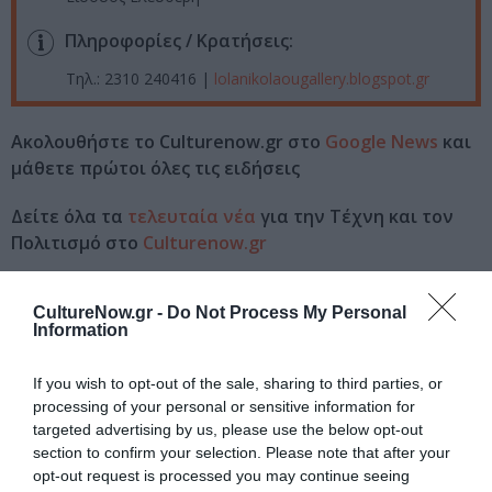
Πληροφορίες / Κρατήσεις:
Τηλ.: 2310 240416 |
lolanikolaougallery.blogspot.gr
Ακολουθήστε το Culturenow.gr στο
Google News
και
μάθετε πρώτοι όλες τις ειδήσεις
Δείτε όλα τα
τελευταία νέα
για την Τέχνη και τον
Πολιτισμό στο
Culturenow.gr
Νέοι Διαγωνισμοί
❯
CultureNow.gr -
Do Not Process My Personal
Information
Tags
If you wish to opt-out of the sale, sharing to third parties, or
ΑΦΡΟΔΙΤΗ ΛΙΤΗ
ΓΙΩΡΓΟΣ ΛΑΠΠΑΣ
processing of your personal or sensitive information for
targeted advertising by us, please use the below opt-out
ΓΚΑΛΕΡΙ ΤΕΧΝΗΣ - ΑΙΘΟΥΣΕΣ ΤΕΧΝΗΣ
section to confirm your selection. Please note that after your
ΓΛΥΠΤΙΚΗ - ΧΑΡΑΚΤΙΚΗ
ΔΩΡΕΑΝ ΕΚΔΗΛΩΣΕΙΣ
opt-out request is processed you may continue seeing