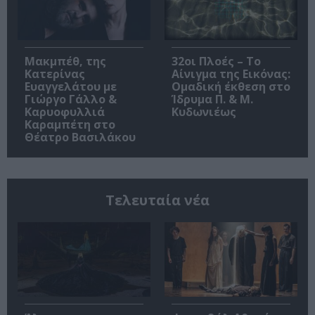
Μακμπέθ, της
32οι Πλοές – Το
Κατερίνας
Αίνιγμα της Εικόνας:
Ευαγγελάτου με
Ομαδική έκθεση στο
Γιώργο Γάλλο &
Ίδρυμα Π. & Μ.
Καρυοφυλλιά
Κυδωνιέως
Καραμπέτη στο
Θέατρο Βασιλάκου
Τελευταία νέα