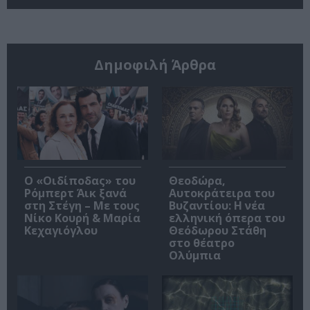
Δημοφιλή Άρθρα
O «Οιδίποδας» του
Θεοδώρα,
Ρόμπερτ Άικ ξανά
Αυτοκράτειρα του
στη Στέγη – Με τους
Βυζαντίου: Η νέα
Νίκο Κουρή & Μαρία
ελληνική όπερα του
Κεχαγιόγλου
Θεόδωρου Στάθη
στο θέατρο
Ολύμπια