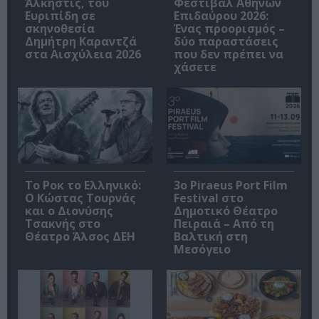
Άλκηστις, του
Φεστιβάλ Αθηνών
Ευριπίδη σε
Επιδαύρου 2026:
σκηνοθεσία
Ένας προορισμός –
Δημήτρη Καραντζά
δύο παραστάσεις
στα Αισχύλεια 2026
που δεν πρέπει να
χάσετε
Το Ροκ το Ελληνικό:
3o Piraeus Port Film
Ο Κώστας Τουρνάς
Festival στο
και ο Διονύσης
Δημοτικό Θέατρο
Τσακνής στο
Πειραιά – Από τη
Θέατρο Άλσος ΔΕΗ
Βαλτική στη
Μεσόγειο