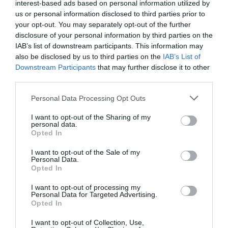
interest-based ads based on personal information utilized by
ΕΙΚΑΣΤΙΚΕΣ ΕΚΘΕΣΕΙΣ
ΟΜΑΔΙΚΕΣ ΕΚΘΕΣΕΙΣ
us or personal information disclosed to third parties prior to
your opt-out. You may separately opt-out of the further
Newsletter
disclosure of your personal information by third parties on the
IAB’s list of downstream participants. This information may
Κάθε βδομάδα στο e-mail σας τα τελευταία νέα για
also be disclosed by us to third parties on the
IAB’s List of
την Τέχνη και τον Πολιτισμό!
Downstream Participants
that may further disclose it to other
third parties.
Personal Data Processing Opt Outs
I want to opt-out of the Sharing of my
personal data.
Ακολουθήστε το Culturenow.gr
Opted In
I want to opt-out of the Sale of my
Personal Data.
Opted In
Σχετικά Άρθρα
I want to opt-out of processing my
Personal Data for Targeted Advertising.
Opted In
I want to opt-out of Collection, Use,