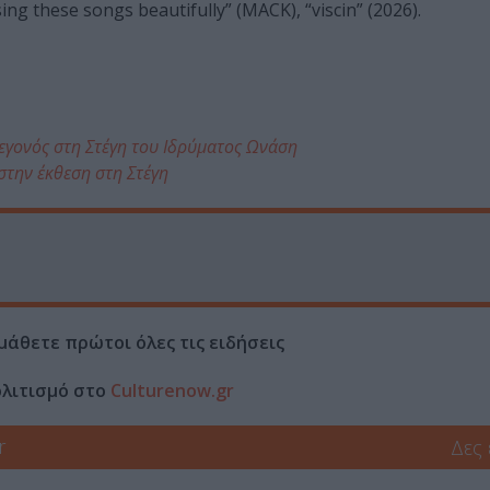
sing these songs beautifully” (MACK), “viscin” (2026).
γεγονός στη Στέγη του Ιδρύματος Ωνάση
στην έκθεση στη Στέγη
μάθετε πρώτοι όλες τις ειδήσεις
ολιτισμό στο
Culturenow.gr
r
Δες