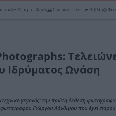
υσική
Θέατρο - Χορός
Σινεμά
Τέχνες
Βιβλίο
Φεσ
Photographs: Τελειώνε
ου Ιδρύματος Ωνάση
λιτεχνικό γεγονός: την πρώτη έκθεση φωτογραφι
 φωτογράφου Γιώργου Λάνθιμου που έχει παρου