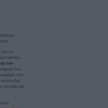
γαλύτερη
θιμος
 για τη
ριστικά που
γη του
γραφιών του
προσφέρει στο
η οποία εδώ
ς στιγμές και
τικών