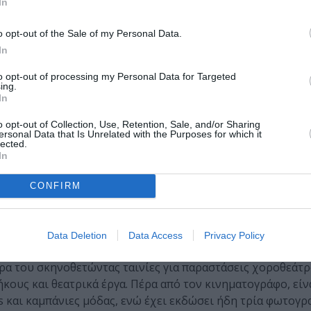
In
o opt-out of the Sale of my Personal Data.
In
to opt-out of processing my Personal Data for Targeted
ing.
In
o opt-out of Collection, Use, Retention, Sale, and/or Sharing
ersonal Data that Is Unrelated with the Purposes for which it
ηνοθέτης, παραγωγός και σεναριογράφος, πέντε φορές υπ
lected.
ταξύ αυτών ένα βραβείο BAFTA (της Βρετανικής Ακαδημία
In
να βραβείο της Κριτικής Επιτροπής στις Κάννες και τον Χ
CONFIRM
ίες «Κινέττα»,
«Κυνόδοντας»
,
«Άλπεις»
,
«Ο αστακός»
,
«Ο θά
στορίες καλοσύνης».
Data Deletion
Data Access
Privacy Policy
έρα του σκηνοθετώντας ταινίες για παραστάσεις χοροθεάτρ
ήκους και θεατρικά έργα. Πέρα από τον κινηματογράφο, είν
s και καμπάνιες μόδας, ενώ έχει εκδώσει ήδη τρία φωτογρ