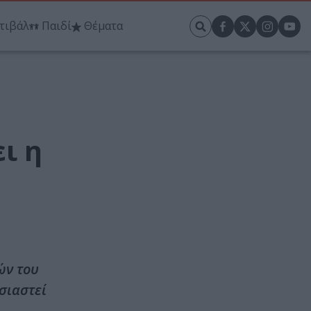
τιβάλ
Παιδί
Θέματα
ι η
ών του
σιαστεί