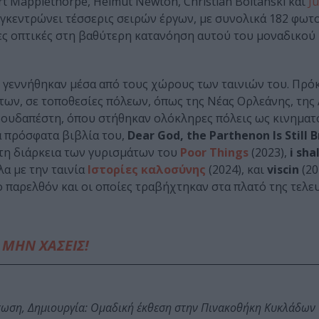
t Mapplethorpe, Helmut Newton, Christian Boltanski και
J
υγκεντρώνει τέσσερις σειρών έργων, με συνολικά 182 φωτ
έες οπτικές στη βαθύτερη κατανόηση αυτού του μοναδικού 
 γεννήθηκαν μέσα από τους χώρους των ταινιών του. Πρόκ
ων, σε τοποθεσίες πόλεων, όπως της Νέας Ορλεάνης, της 
η Βουδαπέστη, όπου στήθηκαν ολόκληρες πόλεις ως κινημα
α πρόσφατα βιβλία του,
Dear God, the
Parthenon Is Still 
 τη διάρκεια των γυρισμάτων του
Poor Things
(2023),
i sha
α με την ταινία
Ιστορίες καλοσύνης
(2024), και
viscin
(20
 παρελθόν και οι οποίες τραβήχτηκαν στα πλατό της τελε
ΜΗΝ ΧΑΣΕΙΣ!
τωση, Δημιουργία: Ομαδική έκθεση στην Πινακοθήκη Κυκλάδων