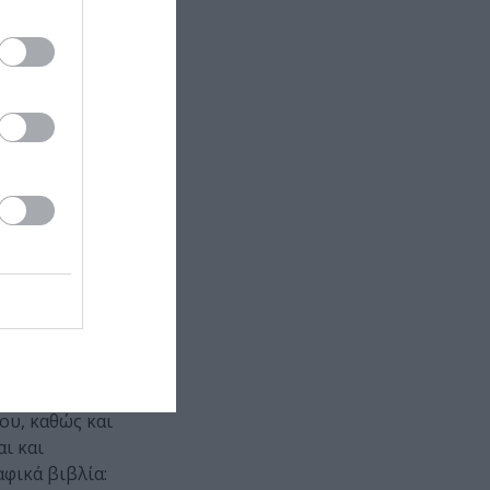
οψήφιος για
ς
ρυσό Λέοντα
νατος του
ου, καθώς και
αι και
αφικά βιβλία: