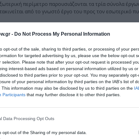
 εξωτερική περίμετρο παρουσιάζονται τα τρία σύνολα έργω
μετακινείται από το γνωστό έργο του προς τον εσωτερικό π
ΔΕΣ 19 ΦΩΤΟΓΡΑΦΙΕΣ
w.gr -
Do Not Process My Personal Information
αι ο
Michael Mack
, σε ανάθεση και παραγωγή της Στέγης 
to opt-out of the sale, sharing to third parties, or processing of your per
ε την ευκαιρία των εγκαινίων της έκθεσης, ο Γιώργος Λάνθ
formation for targeted advertising by us, please use the below opt-out s
26).
r selection. Please note that after your opt-out request is processed y
eing interest-based ads based on personal information utilized by us or
Ο Γιώργος Λάνθιμος διαθέτει ένα μοναδικό ταλέντο στη χρήση 
disclosed to third parties prior to your opt-out. You may separately opt-
η διαρκώς αναπτυσσόμενη ικανότητά του να προκαλεί συναισθημ
losure of your personal information by third parties on the IAB’s list of
κόνας. Η εν εξελίξει σειρά ασπρόμαυρων έργων που δημιουργήθ
. This information may also be disclosed by us to third parties on the
IA
Participants
that may further disclose it to other third parties.
ατοδοτεί μια νέα αφετηρία, μια στροφή προς ένα γνώριμο τοπί
 το τοπίο που έχει αλλοιωθεί από τον άνθρωπο, αντανακλά επ
ιαμόρφωση της δικής του φωτογραφικής γλώσσας».
l Data Processing Opt Outs
ς του Γιώργου Λάνθιμου και memorabilia της έκθεσης.
o opt-out of the Sharing of my personal data.