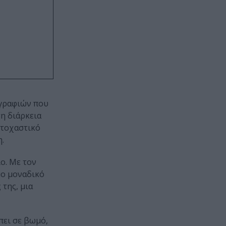
ογραφιών που
τη διάρκεια
στοχαστικό
.
ο. Με τον
μο μοναδικό
 της, μια
πει σε βωμό,