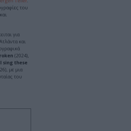
uergen Teller
.
ογραφίες του
και
ειται για
Ατλάντα και
τογραφικά
Broken
(2024),
ll sing these
26), με μια
υταίας του