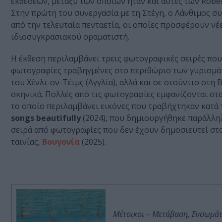
εκθέσεων, μεταξύ των οποίων ήταν και αυτές των Rober
Στην πρώτη του συνεργασία με τη Στέγη, ο Λάνθιμος σ
από την τελευταία πενταετία, οι οποίες προσφέρουν ν
ιδιοσυγκρασιακού οραματιστή.
Η έκθεση περιλαμβάνει τρεις φωτογραφικές σειρές που
φωτογραφίες τραβηγμένες στο περιθώριο των γυρισμάτ
του Χένλι-ον-Τέιμς (Αγγλία), αλλά και σε στούντιο στ
σκηνικά. Πολλές από τις φωτογραφίες εμφανίζονται στ
το οποίο περιλαμβάνει εικόνες που τραβήχτηκαν κατά
songs beautifully
(2024), που δημιουργήθηκε παράλληλ
σειρά από φωτογραφίες που δεν έχουν δημοσιευτεί στο
ταινίας,
Βουγονία
(2025).
Μέτοικοι – Μετάβαση, Ενσωμά