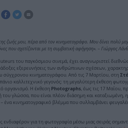
 της ζωής μου, πέρα από τον κινηματογράφο. Μου δίνει πολύ με
όνες που σχετίζονται με τη συμβατική αφήγηση». – Γιώργος Λάν
auteurs του παγκόσμιου σινεμά, έχει αναγνωριστεί διεθνώς
ράδοξες εξερευνήσεις των ανθρώπινων σχέσεων, χαρακτη
του σύγχρονου κινηματογράφου. Από τις 7 Μαρτίου, στη
Στέ
 σπάνιο καλλιτεχνικό γεγονός: τη μεγαλύτερη έκθεση φωτο
κό οργανισμό. Η έκθεση
Photographs
, έως τις 17 Μαΐου, 
 του γλώσσα, που είναι πλέον διάσημη και καταξιωμένη, 
 – ένα κινηματογραφικό βλέμμα που συλλαμβάνει φευγαλέε
κές ενδιαφέρον για τη φωτογραφία μέσω μιας σειράς σημαν