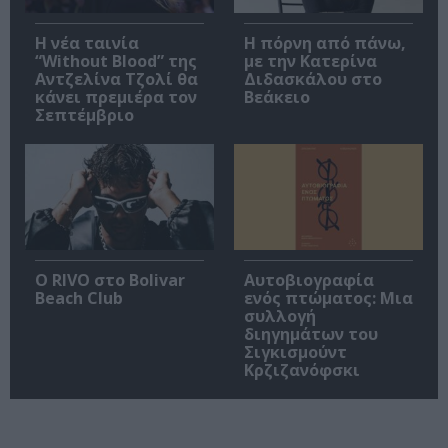
Η νέα ταινία
Η πόρνη από πάνω,
“Without Blood” της
με την Κατερίνα
Αντζελίνα Τζολί θα
Διδασκάλου στο
κάνει πρεμιέρα τον
Βεάκειο
Σεπτέμβριο
Ο RIVO στο Bolivar
Αυτοβιογραφία
Beach Club
ενός πτώματος: Μια
συλλογή
διηγημάτων του
Σιγκισμούντ
Κρζιζανόφσκι