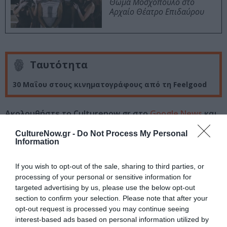
Θωμά Μοσχόπουλο στο
Αρχαίο Θέατρο Επιδαύρου
Ταυτότητα
30 Μαΐου στους κινηματογράφους από τη Feelgood
Ακολουθήστε το Culturenow.gr στο
Google News
και
μάθετε πρώτοι όλες τις ειδήσεις
CultureNow.gr -
Do Not Process My Personal
Information
Δείτε όλα τα
τελευταία νέα
για την Τέχνη και τον
Πολιτισμό στο
Culturenow.gr
If you wish to opt-out of the sale, sharing to third parties, or
processing of your personal or sensitive information for
Νέοι Διαγωνισμοί
❯
targeted advertising by us, please use the below opt-out
section to confirm your selection. Please note that after your
opt-out request is processed you may continue seeing
Tags
interest-based ads based on personal information utilized by