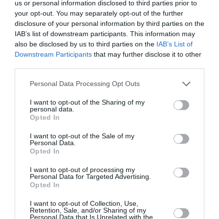
us or personal information disclosed to third parties prior to
ΓΙΩΡΓΟΣ ΛΑΝΘΙΜΟΣ
ΔΡΑΜΑΤΙΚΗ - ΚΟΙΝΩΝΙΚΗ
your opt-out. You may separately opt-out of the further
ΝΕΕΣ ΤΑΙΝΙΕΣ - ΤΑΙΝΙΕΣ ΤΗΣ ΕΒΔΟΜΑΔΑΣ
ΞΕΝΕΣ ΤΑΙΝΙΕΣ
disclosure of your personal information by third parties on the
IAB’s list of downstream participants. This information may
also be disclosed by us to third parties on the
IAB’s List of
Newsletter
Downstream Participants
that may further disclose it to other
Κάθε βδομάδα στο e-mail σας τα τελευταία νέα για
third parties.
την Τέχνη και τον Πολιτισμό!
Personal Data Processing Opt Outs
I want to opt-out of the Sharing of my
personal data.
Opted In
I want to opt-out of the Sale of my
Ακολουθήστε το Culturenow.gr
Personal Data.
Opted In
I want to opt-out of processing my
Personal Data for Targeted Advertising.
Opted In
Σχετικά Άρθρα
I want to opt-out of Collection, Use,
Retention, Sale, and/or Sharing of my
Personal Data that Is Unrelated with the