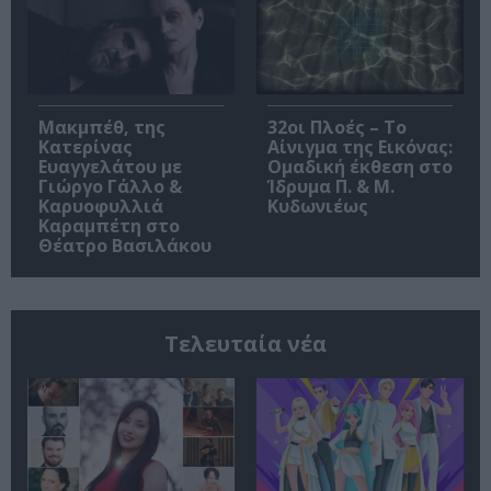
Μακμπέθ, της
32οι Πλοές – Το
Κατερίνας
Αίνιγμα της Εικόνας:
Ευαγγελάτου με
Ομαδική έκθεση στο
Γιώργο Γάλλο &
Ίδρυμα Π. & Μ.
Καρυοφυλλιά
Κυδωνιέως
Καραμπέτη στο
Θέατρο Βασιλάκου
Τελευταία νέα