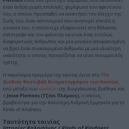
Plemons
είναι ένα τρίπτυχο παραμύθι, που ακολουθεί
έναν άνδρα χωρίς επιλογές, φερέφωνο του αφεντικού
του, ο οποίος προσπαθεί να ανακτήσει τον έλεγχο της
ζωής του, έναν αστυνομικό που ανησυχεί επειδή η
γυναίκα του, η οποία είχε εξαφανιστεί στη θάλασσα,
επέστρεψε και του φαίνεται να είναι ένας εντελώς
διαφορετικός άνθρωπος και μια γυναίκα αποφασισμένη
να βρει έναν συγκεκριμένο άνθρωπο με μια ιδιαίτερη
ικανότητα, ο οποίος προορίζεται να γίνει πνευματικός
ηγέτης.
Η παγκόσμια πρεμιέρα της ταινίας έγινε στο
77ο
Διεθνές Φεστιβάλ Κινηματογράφου των Καννών
,
ενώ μεταξύ των
νικητών
της διοργάνωσης βρέθηκε και
ο
Jesse Plemons (Τζέσι Πλέμονς),
ο οποίος
βραβεύτηκε για την Καλύτερη Ανδρική Ερμηνεία για το
Kinds of Kindness.
Ταυτότητα ταινίας
Ιστορίες Καλοσύνης / Kinds of Kindness