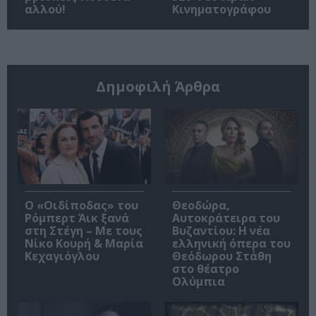
αλλού!
Κινηματογράφου
Δημοφιλή Άρθρα
O «Οιδίποδας» του
Θεοδώρα,
Ρόμπερτ Άικ ξανά
Αυτοκράτειρα του
στη Στέγη – Με τους
Βυζαντίου: Η νέα
Νίκο Κουρή & Μαρία
ελληνική όπερα του
Κεχαγιόγλου
Θεόδωρου Στάθη
στο θέατρο
Ολύμπια