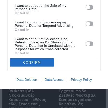
I want to opt-out of the Sale of my
Personal Data.
Opted In
I want to opt-out of processing my
Ακολουθήστε το Culturenow.gr
Personal Data for Targeted Advertising.
Opted In
I want to opt-out of Collection, Use,
Retention, Sale, and/or Sharing of my
Personal Data that Is Unrelated with the
Purposes for which it was collected.
Σχετικά Άρθρα
Opted In
CONFIRM
Data Deletion
Data Access
Privacy Policy
9ο Φεστιβάλ
Έρχεται το 5ο
Ντοκιμαντέρ
Διεθνές Φεστιβάλ
Καρύστου – «Ξένος
Κινηματογράφου
εδώ, ξένος εκεί,
Κεφαλονιάς