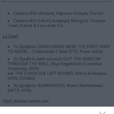
Camera d’Or: Armand, Χάφνταν Ούλμαν Τοντέλ
Camera d’Or Ειδική Αναφορά: Mongrel, Τσιανγκ
Γουέι Λιανγκ & Γιου Κιάο Γιν
La Cinef
1ο βραβείο: SUNFLOWERS WERE THE FIRST ONES
TO KNOW…, Chidananda S Naik (FTII, Pune, Ινδία)
2ο βραβείο (από κοινού): OUT THE WINDOW
THROUGH THE WALL, Asya Segalovich (Columbia
University, ΗΠΑ)
και THE CHAOS SHE LEFT BEHIND, Nikos Kolioukos,
(ΑΠΘ, Ελλάδα)
3ο βραβείο: BUNNYHOOD, Mansi Maheshwari
(NFTS, ΗΠΑ)
Πηγή: festival-cannes.com