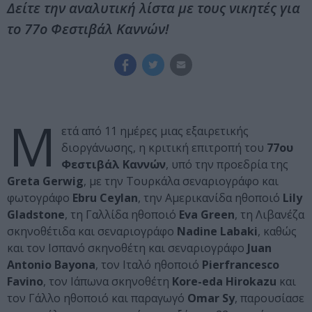
Δείτε την αναλυτική λίστα με τους νικητές για
το 77ο Φεστιβάλ Καννών!
Μ
ετά από 11 ημέρες μιας εξαιρετικής
διοργάνωσης, η κριτική επιτροπή του
77ου
Φεστιβάλ Καννών
, υπό την προεδρία της
Greta Gerwig
, με την Τουρκάλα σεναριογράφο και
φωτογράφο
Ebru Ceylan
, την Αμερικανίδα ηθοποιό
Lily
Gladstone
, τη Γαλλίδα ηθοποιό
Eva Green
, τη Λιβανέζα
σκηνοθέτιδα και σεναριογράφο
Nadine Labaki
, καθώς
και τον Ισπανό σκηνοθέτη και σεναριογράφο
Juan
Antonio Bayona
, τον Ιταλό ηθοποιό
Pierfrancesco
Favino
, τον Ιάπωνα σκηνοθέτη
Kore-eda Hirokazu
και
τον Γάλλο ηθοποιό και παραγωγό
Omar Sy
, παρουσίασε