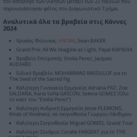
τον κατάλογο των νικητών μεταξύ των 22 ταινιών που
παρουσιάστηκαν φέτος στο Διαγωνιστικό Τμήμα.
Αναλυτικά όλα τα βραβεία στις Κάννες
2024
Χρυσός Φοίνικας:
ANORA
, Sean BAKER
Grand Prix: All We Imagine as Light, Payal KAPADIA
Βραβείο Επιτροπής: Emilia Perez, Jacques
AUDIARD
Ειδικό Βραβείο: MOHAMMAD RASOULOF για το
The Seed of the Sacred Fig
Καλύτερη Γυναικεία Ερμηνεία: Adriana PAZ, Zoe
SALDAÑA, Karla Sofía GASCÓN, Selena GOMEZ (Όλο
το καστ του “Emilia Perez”)
Καλύτερη Ανδρική Ερμηνεία: Jesse PLEMONS,
Kinds of Kindness, σε σκηνοθεσία Γιώργου Λάνθιμου
Καλύτερη Σκηνοθεσία: Miguel GOMES, Grand Tour
Καλύτερο Σενάριο: Coralie FARGEAT για το THE