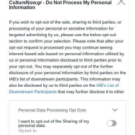
CultureNow.gr -
Do Not Process My Personal
Information
Ακολουθήστε το Culturenow.gr στο
Google News
και
μάθετε πρώτοι όλες τις ειδήσεις
If you wish to opt-out of the sale, sharing to third parties, or
processing of your personal or sensitive information for
Δείτε όλα τα
τελευταία νέα
για την Τέχνη και τον
targeted advertising by us, please use the below opt-out
Πολιτισμό στο
Culturenow.gr
section to confirm your selection. Please note that after your
opt-out request is processed you may continue seeing
Νέοι Διαγωνισμοί
❯
interest-based ads based on personal information utilized by
us or personal information disclosed to third parties prior to
your opt-out. You may separately opt-out of the further
Tags
disclosure of your personal information by third parties on the
IAB’s list of downstream participants. This information may
ΒΡΑΒΕΙΑ
ΚΙΝΗΜΑΤΟΓΡΑΦΙΚΑ ΦΕΣΤΙΒΑΛ
also be disclosed by us to third parties on the
IAB’s List of
ΞΕΝΕΣ ΤΑΙΝΙΕΣ
ΦΕΣΤΙΒΑΛ ΚΑΝΝΩΝ
Downstream Participants
that may further disclose it to other
third parties.
Newsletter
Personal Data Processing Opt Outs
Κάθε βδομάδα στο e-mail σας τα τελευταία νέα για
I want to opt-out of the Sharing of my
την Τέχνη και τον Πολιτισμό!
personal data.
Opted In