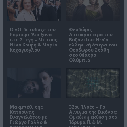
O «Οιδίποδας» του
Θεοδώρα,
Ρόμπερτ Άικ ξανά
Αυτοκράτειρα του
στη Στέγη – Με τους
Βυζαντίου: Η νέα
Νίκο Κουρή & Μαρία
ελληνική όπερα του
Κεχαγιόγλου
Θεόδωρου Στάθη
στο θέατρο
Ολύμπια
Μακμπέθ, της
32οι Πλοές – Το
Κατερίνας
Αίνιγμα της Εικόνας:
Ευαγγελάτου με
Ομαδική έκθεση στο
Γιώργο Γάλλο &
Ίδρυμα Π. & Μ.