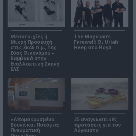
Μεσοτοιχίες ή
The Magician’s
Μικρή Προσευχή
Farewell: Οι Uriah
στις 3κ46 π.μ., της
Heep στο Floyd
Εύας Οικονόμου –
Βαμβακά στην
Εναλλακτική Σκηνή
ΕΛΣ
«Απομακρυσμένα
25 αναγνωστικές
Βουνά και Ποτάμια:
προτάσεις για τον
Πνευματική
Αύγουστο
Πατρίδα»: