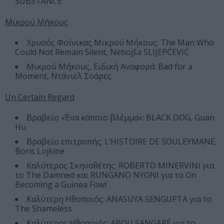
SUBSTANCE
Μικρού Μήκους
Χρυσός Φοίνικας Μικρού Μήκους: The Man Who
Could Not Remain Silent, Nebojša SLIJEPČEVIĆ
Μικρού Μήκους, Ειδική Αναφορά: Bad for a
Moment, Ντάνιελ Σοάρες
Un Certain Regard
Βραβείο «Ένα κάποιο βλέμμα»: BLACK DOG, Guan
Hu
Βραβείο επιτροπής: L’HISTOIRE DE SOULEYMANE,
Boris Lojkine
Καλύτερος Σκηνοθέτης: ROBERTO MINERVINI για
το The Damned και RUNGANO NYONI για το On
Becoming a Guinea Fowl
Καλύτερη Ηθοποιός: ANASUYA SENGUPTA για το
The Shameless
Καλύτερος Ηθοποιός: ABOU SANGARÉ για το