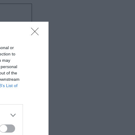
sonal or
ection to
ou may
 personal
out of the
 downstream
B’s List of