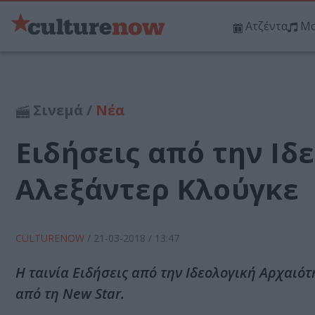
Ατζέντα
Μο
Σινεμά /
Νέα
Ειδήσεις από την Ιδ
Αλεξάντερ Κλούγκε
CULTURENOW
/
21-03-2018
/ 13:47
Η ταινία Ειδήσεις από την Ιδεολογική Αρχαιό
από τη New Star.