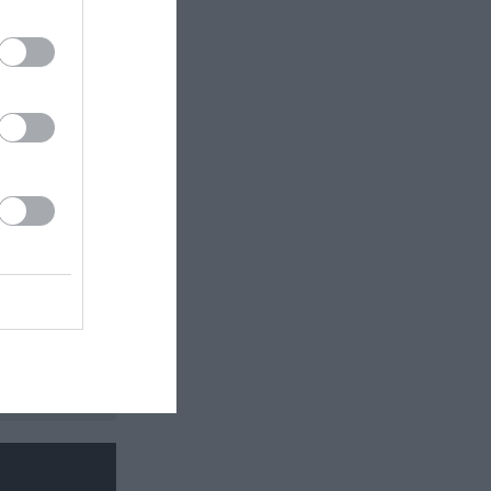
 εδώ!
❯