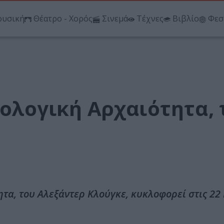
υσική
Θέατρο - Χορός
Σινεμά
Τέχνες
Βιβλίο
Φεσ
εολογική Αρχαιότητα, 
τητα, του Αλεξάντερ Κλούγκε, κυκλοφορεί στις 2