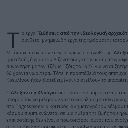
Τ
ο έργο “
Ειδήσεις
από
την
ιδεολογική
αρχαιότ
σύνθετα, μνημειώδη έργα της πρόσφατης ιστορί
Με διάρκεια άνω των εννέα ωρών ο σκηνοθέτης,
Αλεξά
ημιτελούς έργου του Αϊζενστάιν για την κινηματογρά
συνάντηση με τον Τζέιμς Τζόις το 1927, για να συζητήσ
60 χρόνια νωρίτερα.. Τότε, η προσπάθειά τους απέτυχε
Κρεμλίνου ήταν διατεθειμένοι να στείλουν τα απαραίτη
Ο
Αλεξάντερ
Κλούγκε
αποφάσισε να πάρει το νήμα από
μπορούσαν να μιλήσουν για το Κεφάλαιο με σύγχρονο, 
στο Τagesspiegel ο κριτικός κινηματογράφου Χέλμουτ 
κόσμου συμπυκνώνεται σε μια ημέρα της ζωής του ήρωα
επαναστάτης δεν είναι ο πρωτοπόρος, αυτός που ανοίγ
στιγμή. Εκείνος που φωτίζει τα προβλήματα με τον φακό