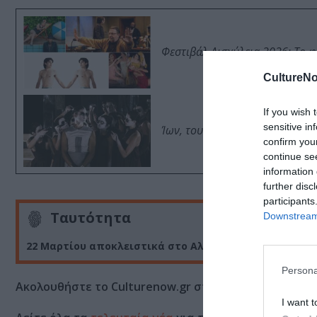
Φεστιβάλ Αισχύλεια 2026: Το 
CultureNo
If you wish 
sensitive in
Ίων, του Ευριπίδη από τον Θ
confirm you
continue se
information 
further disc
participants
Ταυτότητα
Downstream 
22 Μαρτίου αποκλειστικά στο Αλκυονίς και το Studio
Persona
Ακολουθήστε το Culturenow.gr στο
Google News
και 
I want t