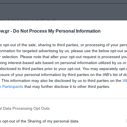
φετινό πρόγραμμα αναλυτικά
w.gr -
Do Not Process My Personal Information
to opt-out of the sale, sharing to third parties, or processing of your per
formation for targeted advertising by us, please use the below opt-out s
ωμά Μοσχόπουλο στο Αρχαίο Θέατρο Επιδαύρου
r selection. Please note that after your opt-out request is processed y
eing interest-based ads based on personal information utilized by us or
disclosed to third parties prior to your opt-out. You may separately opt-
losure of your personal information by third parties on the IAB’s list of
. This information may also be disclosed by us to third parties on the
IA
Participants
that may further disclose it to other third parties.
 από τη New Star
l Data Processing Opt Outs
μάθετε πρώτοι όλες τις ειδήσεις
o opt-out of the Sharing of my personal data.