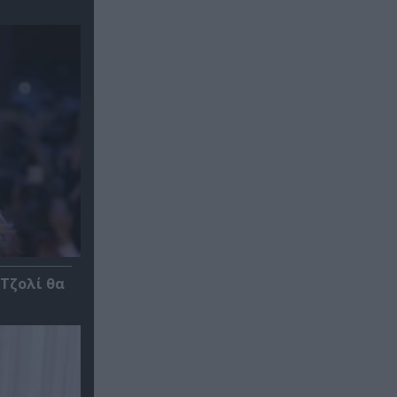
 Τζολί θα