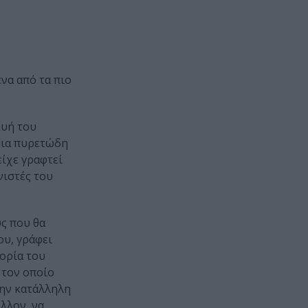
 ένα από τα πιο
ευή του
μια πυρετώδη
είχε γραφτεί
νιστές του
ύς που θα
ου, γράφει
τορία του
 τον οποίο
την κατάλληλη
λλον, να