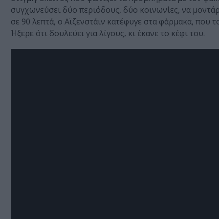
συγχωνεύσει δύο περιόδους, δύο κοινωνίες, να μοντάρε
σε 90 λεπτά, ο Αϊζενστάιν κατέφυγε στα φάρμακα, που 
Ήξερε ότι δουλεύει για λίγους, κι έκανε το κέφι του.