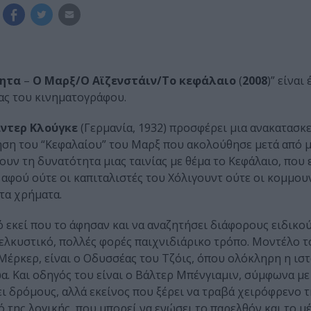
ητα
–
Ο Μαρξ/Ο Αϊζενστάιν/Το κεφάλαιο
(
2008
)” είναι
ας του κινηματογράφου.
ντερ
Κλούγκε
(Γερμανία, 1932) προσφέρει μια ανακατασκ
φηση του “Κεφαλαίου” του Μαρξ που ακολούθησε μετά από 
ουν τη δυνατότητα μιας ταινίας με θέμα το Κεφάλαιο, που 
, αφού ούτε οι καπιταλιστές του Χόλιγουντ ούτε οι κομμου
τα χρήματα.
 εκεί που το άφησαν και να αναζητήσει διάφορους ειδικο
ελκυστικό, πολλές φορές παιχνιδιάρικο τρόπο. Μοντέλο τ
Μέρκερ, είναι ο Οδυσσέας του Τζόις, όπου ολόκληρη η ισ
. Και οδηγός του είναι ο Βάλτερ Μπένγιαμιν, σύμφωνα με
ει δρόμους, αλλά εκείνος που ξέρει να τραβά χειρόφρενο 
 της λογικής, που μπορεί να ενώσει το παρελθόν και το μέ