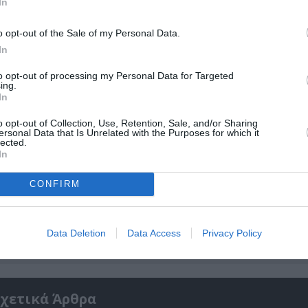
ολιτισμό στο
Culturenow.gr
In
o opt-out of the Sale of my Personal Data.
r
Δες
In
to opt-out of processing my Personal Data for Targeted
ing.
In
Σ ΕΒΔΟΜΑΔΑΣ
ΝΤΟΚΙΜΑΝΤΕΡ - ΙΣΤΟΡΙΚΕΣ ΤΑΙΝΙΕΣ
ΞΕΝΕΣ ΤΑΙΝΙΕΣ
o opt-out of Collection, Use, Retention, Sale, and/or Sharing
ersonal Data that Is Unrelated with the Purposes for which it
lected.
In
νη και τον Πολιτισμό!
CONFIRM
λουθήστε το Culturenow.gr
Data Deletion
Data Access
Privacy Policy
χετικά Άρθρα