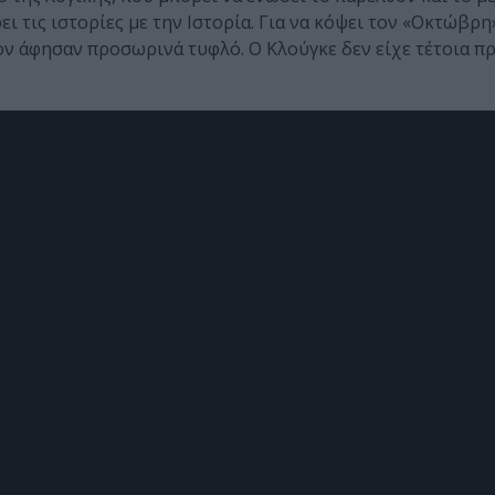
ι τις ιστορίες με την Ιστορία. Για να κόψει τον «Οκτώβρη
τον άφησαν προσωρινά τυφλό. Ο Κλούγκε δεν είχε τέτοια π