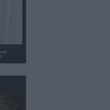
 και
!