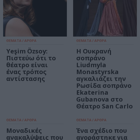
ΘΕΜΑΤΑ / ΑΡΘΡΑ
ΘΕΜΑΤΑ / ΑΡΘΡΑ
Yeşim Özsoy:
H Ουκρανή
Πιστεύω ότι το
σοπράνο
θέατρο είναι
Liudmyla
ένας τρόπος
Monastyrska
αντίστασης
αγκαλιάζει την
Ρωσίδα σοπράνο
Ekaterina
Gubanova στο
Θέατρο San Carlo
ΘΕΜΑΤΑ / ΑΡΘΡΑ
ΘΕΜΑΤΑ / ΑΡΘΡΑ
Μοναδικές
Ένα σχέδιο που
ανακαλύψεις που
αγοράστηκε για