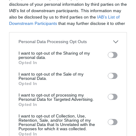
περιβαλλοντικό
Τόκιο!
disclosure of your personal information by third parties on the
ζήτημα στην
IAB’s list of downstream participants. This information may
also be disclosed by us to third parties on the
IAB’s List of
Μπιενάλε της
Downstream Participants
that may further disclose it to other
Βενετίας
third parties.
ΘΕΜΑΤΑ / ΑΡΘΡΑ
ΘΕΜΑΤΑ / ΑΡΘΡΑ
Personal Data Processing Opt Outs
Μία καρτ ποστάλ
Νότης
I want to opt-out of the Sharing of my
από τον Τιτανικό
Παρασκευόπουλος:
personal data.
θα πουληθεί για
Η παύση ως
Opted In
15.000 δολάρια!
ανάγκη στα
I want to opt-out of the Sale of my
«Καλλιτεχνικά
Personal Data.
ρεύματα» από το
Opted In
Ίδρυμα Β&Ε
Γουλανδρή
I want to opt-out of processing my
Personal Data for Targeted Advertising.
Opted In
❮ Προηγούμενη
4
Επόμενη ❯
I want to opt-out of Collection, Use,
Retention, Sale, and/or Sharing of my
Personal Data that Is Unrelated with the
Purposes for which it was collected.
Opted In