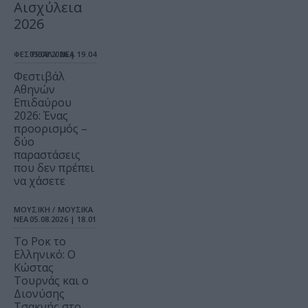
Αισχύλεια
2026
ΦΕΣΤΙΒΑΛ / ΝΕΑ
05.08.2026 | 19.04
Φεστιβάλ
Αθηνών
Επιδαύρου
2026: Ένας
προορισμός –
δύο
παραστάσεις
που δεν πρέπει
να χάσετε
ΜΟΥΣΙΚΗ / ΜΟΥΣΙΚΑ
ΝΕΑ
05.08.2026 | 18.01
Το Ροκ το
Ελληνικό: Ο
Κώστας
Τουρνάς και ο
Διονύσης
Τσακνής στο