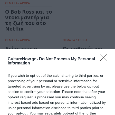
ΘΕΜΑΤΑ / ΑΡΘΡΑ
O Bob Ross και το
ντοκιμαντέρ για
τη ζωή του στο
Netflix
ΘΕΜΑΤΑ / ΑΡΘΡΑ
ΘΕΜΑΤΑ / ΑΡΘΡΑ
Δείτε πως η
Οι μαθητές και
ανθρώπινη
οι μαθήτριες του
παρουσία έχει
57ου Γυμνάσιου
CultureNow.gr -
Do Not Process My Personal
Information
αλλάξει τη Γη
και Λύκειου
μέσα από το νέο
Αθηνών είναι η
If you wish to opt-out of the sale, sharing to third parties, or
Timelapse της
ελπίδα!
processing of your personal or sensitive information for
Google Earth
targeted advertising by us, please use the below opt-out
section to confirm your selection. Please note that after your
ΘΕΜΑΤΑ / ΑΡΘΡΑ
ΘΕΜΑΤΑ / ΑΡΘΡΑ
opt-out request is processed you may continue seeing
H σχολή σχεδίου
Πέντε μουσεία
interest-based ads based on personal information utilized by
«The Weitzman»
που πρέπει να
us or personal information disclosed to third parties prior to
φέρνει το
εξερευνήσεις στο
your opt-out. You may separately opt-out of the further