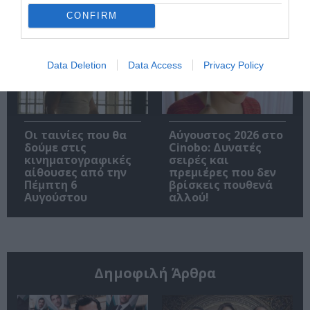
Brand New Day”
κάνει πρεμιέρα τον
CONFIRM
Σεπτέμβριο
Data Deletion
Data Access
Privacy Policy
Οι ταινίες που θα
Αύγουστος 2026 στο
δούμε στις
Cinobo: Δυνατές
κινηματογραφικές
σειρές και
αίθουσες από την
πρεμιέρες που δεν
Πέμπτη 6
βρίσκεις πουθενά
Αυγούστου
αλλού!
Δημοφιλή Άρθρα