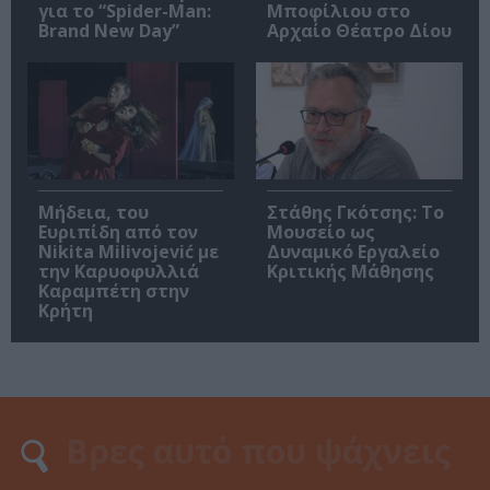
για το “Spider-Man:
Μποφίλιου στο
Brand New Day”
Αρχαίο Θέατρο Δίου
Μήδεια, του
Στάθης Γκότσης: Το
Ευριπίδη από τον
Μουσείο ως
Nikita Milivojević με
Δυναμικό Εργαλείο
την Καρυοφυλλιά
Κριτικής Μάθησης
Καραμπέτη στην
Κρήτη