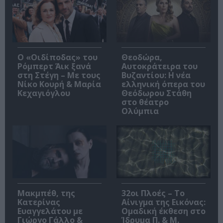
O «Οιδίποδας» του
Θεοδώρα,
Ρόμπερτ Άικ ξανά
Αυτοκράτειρα του
στη Στέγη – Με τους
Βυζαντίου: Η νέα
Νίκο Κουρή & Μαρία
ελληνική όπερα του
Κεχαγιόγλου
Θεόδωρου Στάθη
στο θέατρο
Ολύμπια
Μακμπέθ, της
32οι Πλοές – Το
Κατερίνας
Αίνιγμα της Εικόνας:
Ευαγγελάτου με
Ομαδική έκθεση στο
Γιώργο Γάλλο &
Ίδρυμα Π. & Μ.