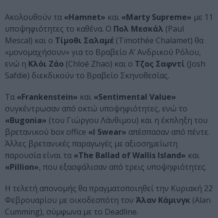
Ακολουθούν τα
«Hamnet»
και
«Marty Supreme»
με 11
υποψηφιότητες το καθένα. Ο
Πολ Μεσκάλ
(Paul
Mescal) και ο
Τίμοθι Σαλαμέ
(Timothée Chalamet) θα
«μονομαχήσουν» για το Βραβείο Α’ Ανδρικού Ρόλου,
ενώ η
Κλόι Ζάο
(Chloé Zhao) και ο
Τζος Σαφντί
(Josh
Safdie) διεκδικούν το Βραβείο Σκηνοθεσίας.
Τα
«Frankenstein»
και
«Sentimental Value»
συγκέντρωσαν από οκτώ υποψηφιότητες, ενώ το
«Bugonia»
(του Γιώργου Λάνθιμου) και η έκπληξη του
βρετανικού box office
«I Swear»
απέσπασαν από πέντε.
Άλλες βρετανικές παραγωγές με αξιοσημείωτη
παρουσία είναι τα
«The Ballad of Wallis Island»
και
«Pillion»
, που εξασφάλισαν από τρεις υποψηφιότητες.
H τελετή απονομής θα πραγματοποιηθεί την Κυριακή 22
Φεβρουαρίου με οικοδεσπότη τον
Άλαν Κάμινγκ
(Alan
Cumming), σύμφωνα με το Deadline.