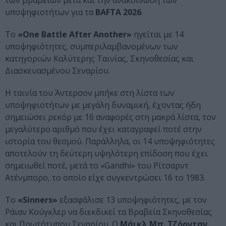
των βραβείων μετά και την ανακοίνωση των
υποψηφιοτήτων για τα
BAFTA 2026
.
Το
«One Battle After Another»
ηγείται με 14
υποψηφιότητες, συμπεριλαμβανομένων των
κατηγοριών Καλύτερης Ταινίας, Σκηνοθεσίας και
Διασκευασμένου Σεναρίου.
Η ταινία του Άντερσον μπήκε στη λίστα των
υποψηφιοτήτων με μεγάλη δυναμική, έχοντας ήδη
σημειώσει ρεκόρ με 16 αναφορές στη μακρά λίστα, τον
μεγαλύτερο αριθμό που έχει καταγραφεί ποτέ στην
ιστορία του θεσμού. Παράλληλα, οι 14 υποψηφιότητες
αποτελούν τη δεύτερη υψηλότερη επίδοση που έχει
σημειωθεί ποτέ, μετά το «Gandhi» του Ρίτσαρντ
Ατένμπορο, το οποίο είχε συγκεντρώσει 16 το 1983.
Το
«Sinners»
εξασφάλισε 13 υποψηφιότητες, με τον
Ράιαν Κούγκλερ να διεκδικεί τα Βραβεία Σκηνοθεσίας
και Πρωτότυπου Σεναρίου. Ο
Μάικλ Μπ. Τζόρνταν