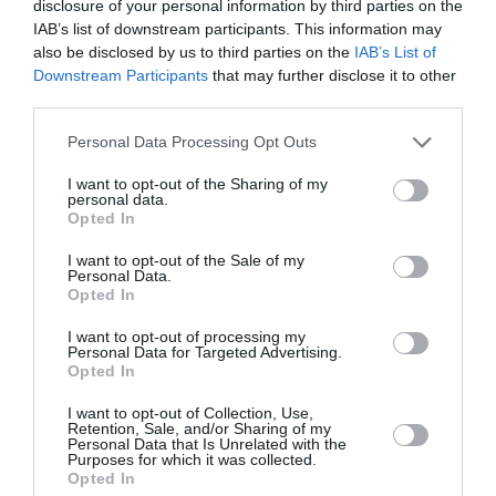
disclosure of your personal information by third parties on the
IAB’s list of downstream participants. This information may
also be disclosed by us to third parties on the
IAB’s List of
Downstream Participants
that may further disclose it to other
third parties.
Ακολουθήστε το Culturenow.gr
Personal Data Processing Opt Outs
I want to opt-out of the Sharing of my
personal data.
Opted In
Σχετικά Άρθρα
I want to opt-out of the Sale of my
Personal Data.
Opted In
I want to opt-out of processing my
Personal Data for Targeted Advertising.
Opted In
I want to opt-out of Collection, Use,
Retention, Sale, and/or Sharing of my
Personal Data that Is Unrelated with the
Εισπράξεις πάνω
Η νέα ταινία
Purposes for which it was collected.
από 1 δισ. δολάρια
“Without Blood” της
Opted In
για το “Spider-Man:
Αντζελίνα Τζολί θα