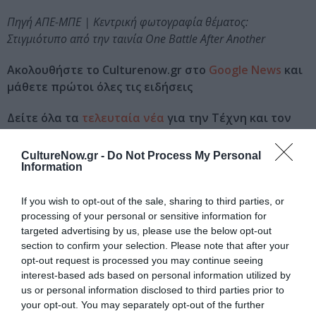
Πηγή ΑΠΕ-ΜΠΕ | Κεντρική φωτογραφία θέματος:
Στιγμιότυπο από την ταινία One Battle After Another
Ακολουθήστε το Culturenow.gr στο
Google News
και
μάθετε πρώτοι όλες τις ειδήσεις
Δείτε όλα τα
τελευταία νέα
για την Τέχνη και τον
Πολιτισμό στο
Culturenow.gr
CultureNow.gr -
Do Not Process My Personal
Information
Νέοι Διαγωνισμοί
❯
If you wish to opt-out of the sale, sharing to third parties, or
Tags
processing of your personal or sensitive information for
targeted advertising by us, please use the below opt-out
ΒΡΑΒΕΙΑ
ΒΡΑΒΕΙΑ BAFTA
ΞΕΝΕΣ ΤΑΙΝΙΕΣ
section to confirm your selection. Please note that after your
opt-out request is processed you may continue seeing
Newsletter
interest-based ads based on personal information utilized by
us or personal information disclosed to third parties prior to
Κάθε βδομάδα στο e-mail σας τα τελευταία νέα για
your opt-out. You may separately opt-out of the further
την Τέχνη και τον Πολιτισμό!