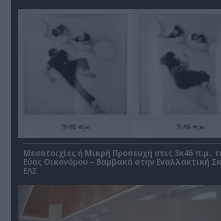
Μεσοτοιχίες ή Μικρή Προσευχή στις 3κ46 π.μ., τ
Εύας Οικονόμου – Βαμβακά στην Εναλλακτική Σ
ΕΛΣ