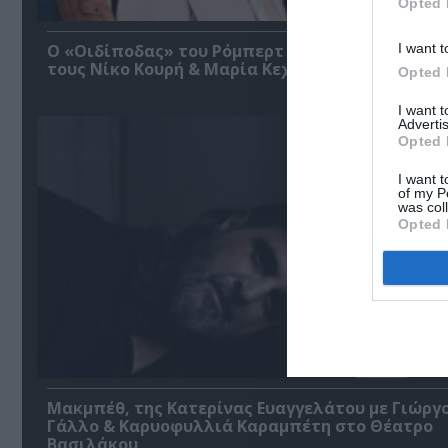
Opted 
I want t
O «Οιδίποδας» του Ρόμπερτ Άικ ξανά στη Στέγη
τους Νίκο Κουρή & Μαρία Κεχαγιόγλου
Opted 
I want 
Advertis
Opted 
I want t
of my P
was col
Opted 
Μακμπέθ, της Κατερίνας Ευαγγελάτου με Γιώργ
Γάλλο & Καρυοφυλλιά Καραμπέτη στο Θέατρο
Βασιλάκου