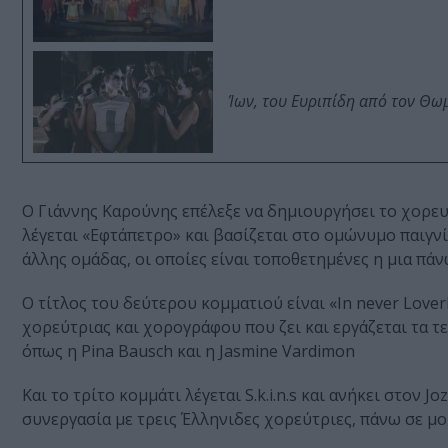
Ίων, του Ευριπίδη από τον Θ
Ο Γιάννης Καρούνης επέλεξε να δημιουργήσει το χορευτ
λέγεται «Εφτάπετρο» και βασίζεται στο ομώνυμο παιγνίδ
άλλης ομάδας, οι οποίες είναι τοποθετημένες η μια πά
Ο τίτλος του δεύτερου κομματιού είναι «In never Lover
χορεύτριας και χορογράφου που ζει και εργάζεται τα 
όπως η Pina Bausch και η Jasmine Vardimon
Και το τρίτο κομμάτι λέγεται S.k.i.n.s και ανήκει στον 
συνεργασία με τρεις Έλληνιδες χορεύτριες, πάνω σε 