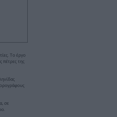
τίες. Το έργο
ς πέτρες της
λληνίδας
 χορογράφους
α, σε
oo.