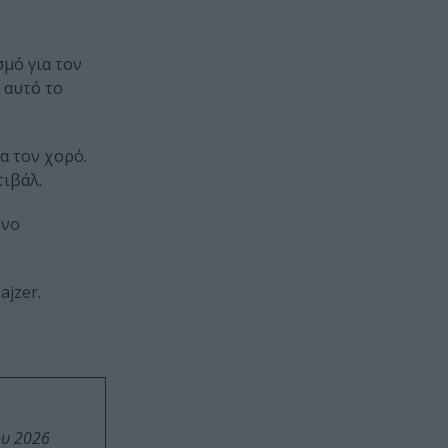
σμό για τον
 αυτό το
α τον χορό.
τιβάλ.
όνο
ajzer.
ου 2026