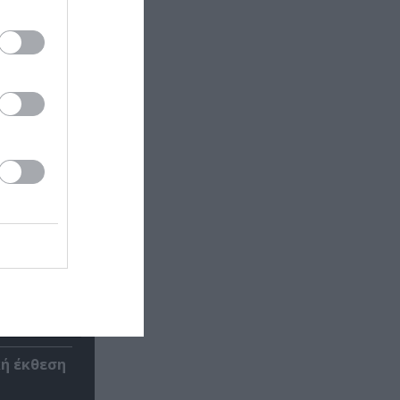
έα
θέατρο
κή έκθεση