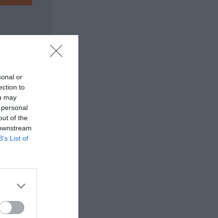
sonal or
ection to
ou may
 personal
out of the
 downstream
B’s List of