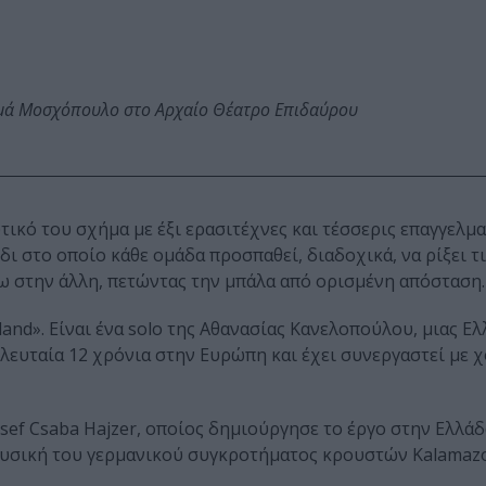
ωμά Μοσχόπουλο στο Αρχαίο Θέατρο Επιδαύρου
ικό του σχήμα με έξι ερασιτέχνες και τέσσερις επαγγελμα
ι στο οποίο κάθε ομάδα προσπαθεί, διαδοχικά, να ρίξει τι
νω στην άλλη, πετώντας την μπάλα από ορισμένη απόσταση.
land». Είναι ένα solo της Αθανασίας Κανελοπούλου, μιας Ε
τελευταία 12 χρόνια στην Ευρώπη και έχει συνεργαστεί με
Jozsef Csaba Hajzer, οποίος δημιούργησε το έργο στην Ελλάδ
μουσική του γερμανικού συγκροτήματος κρουστών Kalamaz