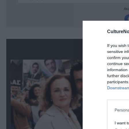
Ακο
CultureNo
If you wish 
Δ
sensitive in
confirm you
continue se
information 
further disc
participants
Downstream 
Persona
I want t