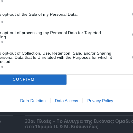
In
o opt-out of the Sale of my Personal Data.
 – Με
Θεοδώρα, Αυτοκράτειρα του Βυζαντίου: Η ν
ελληνική όπερα του Θεόδωρου Στάθη στο 
In
Ολύμπια
to opt-out of processing my Personal Data for Targeted
ing.
In
o opt-out of Collection, Use, Retention, Sale, and/or Sharing
ersonal Data that Is Unrelated with the Purposes for which it
lected.
In
CONFIRM
Data Deletion
Data Access
Privacy Policy
ο
32οι Πλοές – Το Αίνιγμα της Εικόνας: Ομαδι
στο Ίδρυμα Π. & Μ. Κυδωνιέως