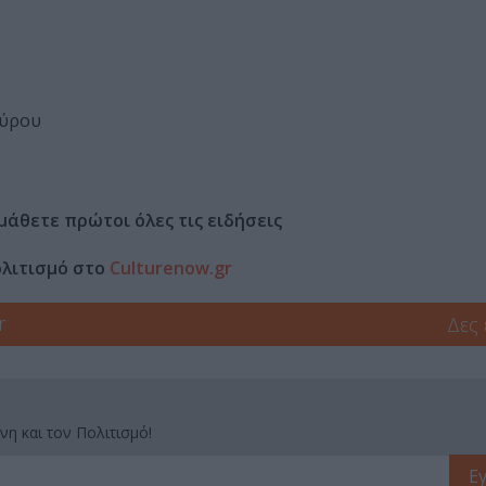
ούρου
μάθετε πρώτοι όλες τις ειδήσεις
ολιτισμό στο
Culturenow.gr
r
Δες
νη και τον Πολιτισμό!