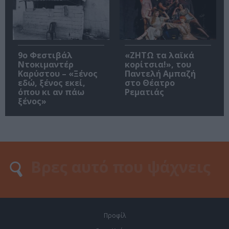
9ο Φεστιβάλ
«ΖΗΤΩ τα λαϊκά
Ντοκιμαντέρ
κορίτσια!», του
Καρύστου – «Ξένος
Παντελή Αμπαζή
εδώ, ξένος εκεί,
στο Θέατρο
όπου κι αν πάω
Ρεματιάς
ξένος»
Προφίλ