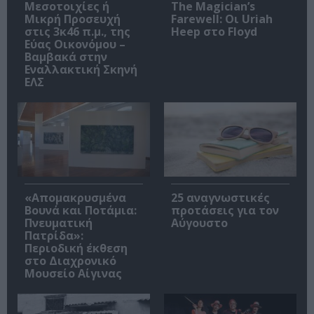
Μεσοτοιχίες ή
The Magician’s
Μικρή Προσευχή
Farewell: Οι Uriah
στις 3κ46 π.μ., της
Heep στο Floyd
Εύας Οικονόμου –
Βαμβακά στην
Εναλλακτική Σκηνή
ΕΛΣ
«Απομακρυσμένα
25 αναγνωστικές
Βουνά και Ποτάμια:
προτάσεις για τον
Πνευματική
Αύγουστο
Πατρίδα»:
Περιοδική έκθεση
στο Διαχρονικό
Μουσείο Αίγινας