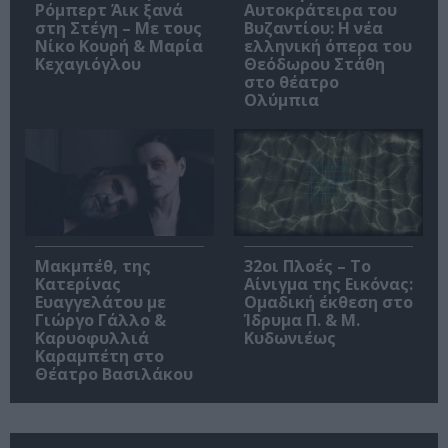
Ρόμπερτ Άικ ξανά
Αυτοκράτειρα του
στη Στέγη – Με τους
Βυζαντίου: Η νέα
Νίκο Κουρή & Μαρία
ελληνική όπερα του
Κεχαγιόγλου
Θεόδωρου Στάθη
στο θέατρο
Ολύμπια
Μακμπέθ, της
32οι Πλοές – Το
Κατερίνας
Αίνιγμα της Εικόνας:
Ευαγγελάτου με
Ομαδική έκθεση στο
Γιώργο Γάλλο &
Ίδρυμα Π. & Μ.
Καρυοφυλλιά
Κυδωνιέως
Καραμπέτη στο
Θέατρο Βασιλάκου