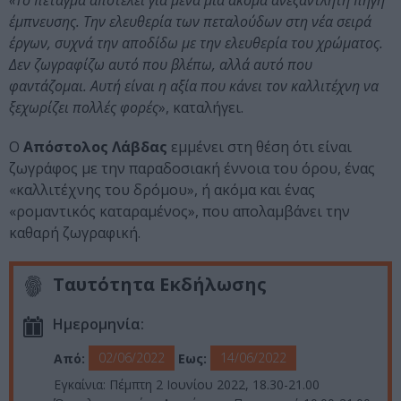
«Το πέταγμα αποτελεί για μένα μια ακόμα ανεξάντλητη πηγή
έμπνευσης. Την ελευθερία των πεταλούδων στη νέα σειρά
έργων, συχνά την αποδίδω με την ελευθερία του χρώματος.
Δεν ζωγραφίζω αυτό που βλέπω, αλλά αυτό που
φαντάζομαι. Αυτή είναι η αξία που κάνει τον καλλιτέχνη να
ξεχωρίζει πολλές φορές
», καταλήγει.
O
Απόστολος Λάβδας
εμμένει στη θέση ότι είναι
ζωγράφος με την παραδοσιακή έννοια του όρου, ένας
«καλλιτέχνης του δρόμου», ή ακόμα και ένας
«ρομαντικός καταραμένος», που απολαμβάνει την
καθαρή ζωγραφική.
Ταυτότητα Εκδήλωσης
Ημερομηνία:
02/06/2022
14/06/2022
Από:
Εως:
Εγκαίνια: Πέμπτη 2 Ιουνίου 2022, 18.30-21.00