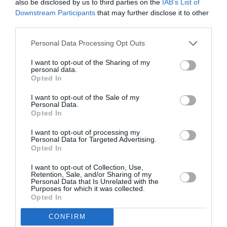
also be disclosed by us to third parties on the
IAB’s List of
Downstream Participants
that may further disclose it to other
third parties.
Tags
Personal Data Processing Opt Outs
KAPOPOULOS FINE ARTS
ΓΚΑΛΕΡΙ ΤΕΧΝΗΣ - ΑΙΘΟΥΣΕΣ ΤΕΧΝΗΣ
ΕΙΚΑΣΤΙΚΕΣ ΕΚΘΕΣΕΙΣ
I want to opt-out of the Sharing of my
personal data.
Opted In
ΕΚΘΕΣΗ ΖΩΓΡΑΦΙΚΗΣ
ΖΩΓΡΑΦΙΚΗ
ΖΩΓΡΑΦΟΣ
I want to opt-out of the Sale of my
Personal Data.
Newsletter
Opted In
Κάθε βδομάδα στο e-mail σας τα τελευταία νέα για
I want to opt-out of processing my
την Τέχνη και τον Πολιτισμό!
Personal Data for Targeted Advertising.
Opted In
I want to opt-out of Collection, Use,
Retention, Sale, and/or Sharing of my
Personal Data that Is Unrelated with the
Purposes for which it was collected.
Opted In
Ακολουθήστε το Culturenow.gr
CONFIRM