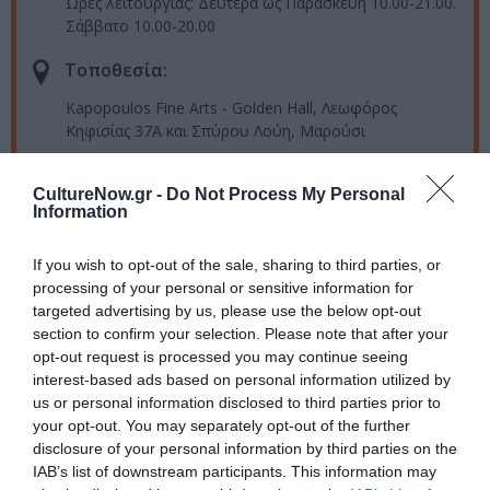
Ώρες λειτουργίας: Δευτέρα ως Παρασκευή 10.00-21.00.
Σάββατο 10.00-20.00
Τοποθεσία:
Kapopoulos Fine Arts - Golden Hall, Λεωφόρος
Κηφισίας 37Α και Σπύρου Λούη, Μαρούσι
Kapopoulos Fine Arts / Μαρούσι
CultureNow.gr -
Do Not Process My Personal
Information
Πληροφορίες / Κρατήσεις:
If you wish to opt-out of the sale, sharing to third parties, or
Τηλ: 2106833048 |
kapopoulosart.gr
processing of your personal or sensitive information for
targeted advertising by us, please use the below opt-out
Ακολουθήστε το Culturenow.gr στο
Google News
και
section to confirm your selection. Please note that after your
opt-out request is processed you may continue seeing
μάθετε πρώτοι όλες τις ειδήσεις
interest-based ads based on personal information utilized by
us or personal information disclosed to third parties prior to
Δείτε όλα τα
τελευταία νέα
για την Τέχνη και τον
your opt-out. You may separately opt-out of the further
Πολιτισμό στο
Culturenow.gr
disclosure of your personal information by third parties on the
IAB’s list of downstream participants. This information may
Νέοι Διαγωνισμοί
❯