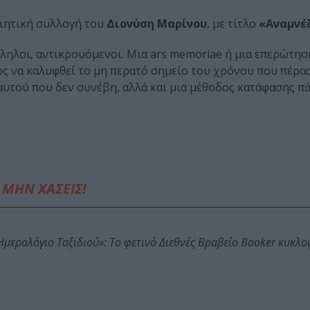
ιητική συλλογή του
Διονύση Μαρίνου
, με τίτλο
«Αναμνέ
λληλοι, αντικρουόμενοι. Μια ars memoriae ή μια επερώτη
ος να καλυφθεί το μη περατό σημείο του χρόνου που πέρασ
υτού που δεν συνέβη, αλλά και μια μέθοδος κατάφασης π
ΜΗΝ ΧΑΣΕΙΣ!
: Ημερολόγιο Ταξιδιού»: Το φετινό Διεθνές Βραβείο Booker κυκλ