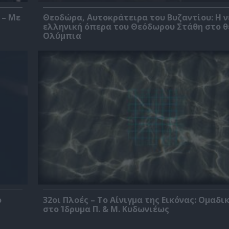
 – Με
Θεοδώρα, Αυτοκράτειρα του Βυζαντίου: Η ν
ελληνική όπερα του Θεόδωρου Στάθη στο 
Ολύμπια
ο
32οι Πλοές – Το Αίνιγμα της Εικόνας: Ομαδι
στο Ίδρυμα Π. & Μ. Κυδωνιέως