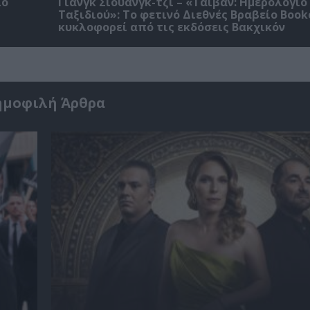
ίο
Γιανγκ Σιουάνγκ-τζι – «Ταϊβάν: Ημερολόγιο
Ταξιδιού»: Το φετινό Διεθνές Βραβείο Book
κυκλοφορεί από τις εκδόσεις Βακχικόν
ημοφιλή Άρθρα