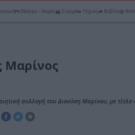
υσική
Θέατρο - Χορός
Σινεμά
Τέχνες
Βιβλίο
Φεσ
ς Μαρίνος
οιητική συλλογή του Διονύση Μαρίνου, με τίτλο