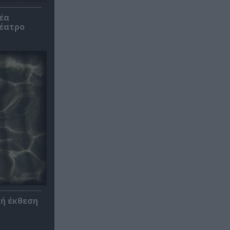
έα
θέατρο
κή έκθεση