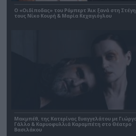
O «Οιδίποδας» του Ρόμπερτ Άικ ξανά στη Στέγη
τους Νίκο Κουρή & Μαρία Κεχαγιόγλου
Μακμπέθ, της Κατερίνας Ευαγγελάτου με Γιώργ
Γάλλο & Καρυοφυλλιά Καραμπέτη στο Θέατρο
Βασιλάκου