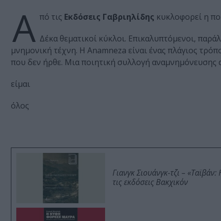
Α
πό τις
Εκδόσεις Γαβριηλίδης
κυκλοφορεί η πο
Δέκα θεματικοί κύκλοι. Επικαλυπτόμενοι, παρά
μνημονική τέχνη. Η Anamneza είναι ένας πλάγιος τρόπ
που δεν ήρθε. Μια ποιητική συλλογή αναμνημόνευσης α
είμαι
όλος
Γιανγκ Σιουάνγκ-τζι – «Ταϊβάν
τις εκδόσεις Βακχικόν