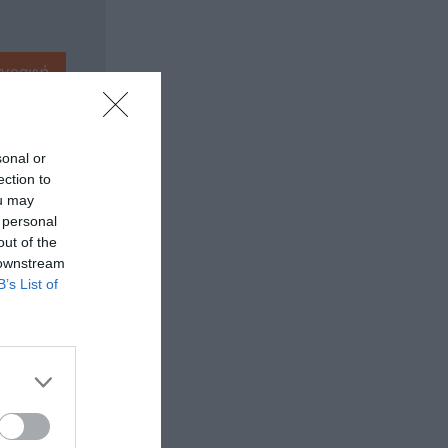
sonal or
ection to
ou may
 personal
out of the
 downstream
B’s List of