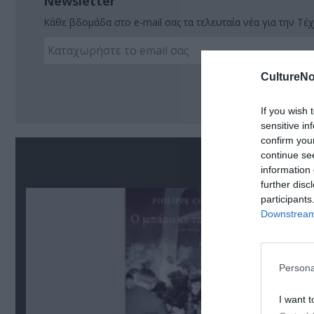
Newsletter
Κάθε βδομάδα στο e-mail σας τα τελευταία νέα για την Τέχ
CultureNo
Ακο
If you wish 
sensitive in
confirm you
continue se
Σ
information 
further disc
participants
Downstream 
Persona
I want t