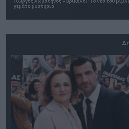
Γιώργος Χωματηνός – Βρίκελοι: Το νέο του βιβλ
γεμάτο μυστήριο
Δ