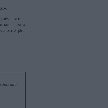
ζα»
.
ση πάνω στη
ε και εκείνου
άνω στη λήθη.
οφορεί από