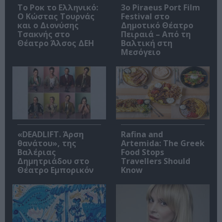
Το Ροκ το Ελληνικό:
3o Piraeus Port Film
Ο Κώστας Τουρνάς
Festival στο
και ο Διονύσης
Δημοτικό Θέατρο
Τσακνής στο
Πειραιά – Από τη
Θέατρο Άλσος ΔΕΗ
Βαλτική στη
Μεσόγειο
«DEADLIFT. Άρση
Rafina and
θανάτου», της
Artemida: The Greek
Βαλέριας
Food Stops
Δημητριάδου στο
Travellers Should
Θέατρο Εμπορικόν
Know