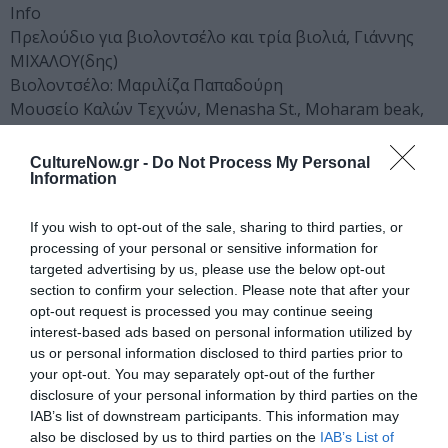
Info
Πρελούδιο για βιολοντσέλο και τρία βιολιά, Γιάννης
ΜΙΧΑΛΟΥ(δης)
Βιολοντσέλο: Μαριλίζα Παπαδούρη
Μουσείο Καλών Τεχνών, Menasha St., Moharam beak,
Αλεξάνδρεια, Αίγυπτος
Διάρκεια έκθεσης: 10 Νοεμβρίου έως 8 Ιανουαρίου
CultureNow.gr -
Do Not Process My Personal
Information
2008
Ακολουθήστε το Culturenow.gr στο
Google News
και
If you wish to opt-out of the sale, sharing to third parties, or
μάθετε πρώτοι όλες τις ειδήσεις
processing of your personal or sensitive information for
targeted advertising by us, please use the below opt-out
section to confirm your selection. Please note that after your
Δείτε όλα τα
τελευταία νέα
για την Τέχνη και τον
opt-out request is processed you may continue seeing
Πολιτισμό στο
Culturenow.gr
interest-based ads based on personal information utilized by
us or personal information disclosed to third parties prior to
Νέοι Διαγωνισμοί
❯
your opt-out. You may separately opt-out of the further
disclosure of your personal information by third parties on the
IAB’s list of downstream participants. This information may
Newsletter
also be disclosed by us to third parties on the
IAB’s List of