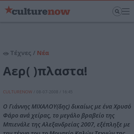
Τέχνες /
Νέα
Αερ( )πλαστα!
CULTURENOW
/
08-07-2008
/ 16:45
Ο Γιάννης MIXAΛOY(δης) δικαίως με ένα Xρυσό
Φάρο ανά χείρας, το μεγάλο βραβείο της
Mπιενάλε της Aλεξανδρείας 2007, εξέπληξε με
την τέχνη του το Μουσείο Καλών Τεχνών της