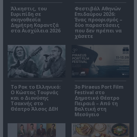
Άλκηστις, του
Φεστιβάλ Αθηνών
Ευριπίδη σε
Επιδαύρου 2026:
σκηνοθεσία
Ένας προορισμός –
Δημήτρη Καραντζά
δύο παραστάσεις
στα Αισχύλεια 2026
που δεν πρέπει να
χάσετε
Το Ροκ το Ελληνικό:
3o Piraeus Port Film
Ο Κώστας Τουρνάς
Festival στο
και ο Διονύσης
Δημοτικό Θέατρο
Τσακνής στο
Πειραιά – Από τη
Θέατρο Άλσος ΔΕΗ
Βαλτική στη
Μεσόγειο