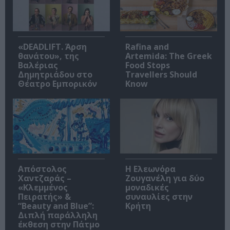
«DEADLIFT. Άρση
Rafina and
θανάτου», της
Artemida: The Greek
Βαλέριας
Food Stops
Δημητριάδου στο
Travellers Should
Θέατρο Εμπορικόν
Know
Απόστολος
Η Ελεωνόρα
Χαντζαράς –
Ζουγανέλη για δύο
«Κλεμμένος
μοναδικές
Πειρατής» &
συναυλίες στην
“Beauty and Blue”:
Κρήτη
Διπλή παράλληλη
έκθεση στην Πάτμο