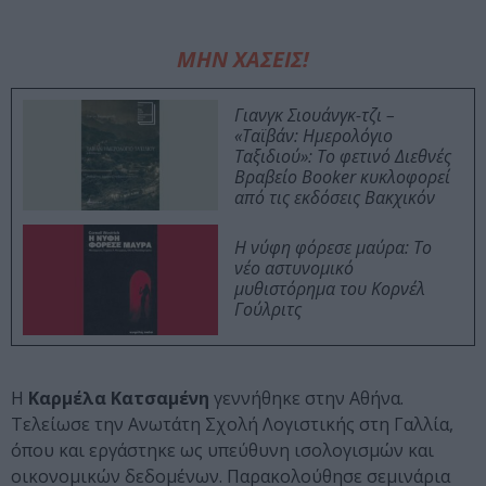
ΜΗΝ ΧΑΣΕΙΣ!
Γιανγκ Σιουάνγκ-τζι –
«Ταϊβάν: Ημερολόγιο
Ταξιδιού»: Το φετινό Διεθνές
Βραβείο Booker κυκλοφορεί
από τις εκδόσεις Βακχικόν
Η νύφη φόρεσε μαύρα: Το
νέο αστυνομικό
μυθιστόρημα του Κορνέλ
Γούλριτς
Η
Καρμέλα Κατσαμένη
γεννήθηκε στην Αθήνα.
Τελείωσε την Ανωτάτη Σχολή Λογιστικής στη Γαλλία,
όπου και εργάστηκε ως υπεύθυνη ισολογισμών και
οικονομικών δεδομένων. Παρακολούθησε σεμινάρια