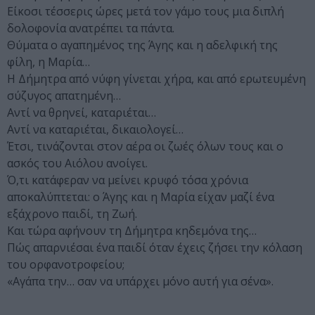
Είκοσι τέσσερις ώρες μετά τον γάμο τους μια διπλή
δολοφονία ανατρέπει τα πάντα.
Θύματα ο αγαπημένος της Άγης και η αδελφική της
φίλη, η Μαρία…
Η Δήμητρα από νύφη γίνεται χήρα, και από ερωτευμένη
σύζυγος απατημένη…
Αντί να θρηνεί, καταριέται…
Αντί να καταριέται, δικαιολογεί…
Έτσι, τινάζονται στον αέρα οι ζωές όλων τους και ο
ασκός του Αιόλου ανοίγει.
Ό,τι κατάφεραν να μείνει κρυφό τόσα χρόνια
αποκαλύπτεται: ο Άγης και η Μαρία είχαν μαζί ένα
εξάχρονο παιδί, τη Ζωή.
Και τώρα αφήνουν τη Δήμητρα κηδεμόνα της…
Πώς απαρνιέσαι ένα παιδί όταν έχεις ζήσει την κόλαση
του ορφανοτροφείου;
«Αγάπα την… σαν να υπάρχει μόνο αυτή για σένα».