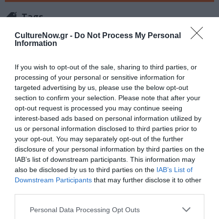
Tags
ΕΚΔΟΣΕΙΣ ΚΑΣΤΑΝΙΩΤΗ
CultureNow.gr -
Do Not Process My Personal
Information
Newsletter
If you wish to opt-out of the sale, sharing to third parties, or
processing of your personal or sensitive information for
Κάθε βδομάδα στο e-mail σας τα τελευταία νέα για
targeted advertising by us, please use the below opt-out
την Τέχνη και τον Πολιτισμό!
section to confirm your selection. Please note that after your
opt-out request is processed you may continue seeing
interest-based ads based on personal information utilized by
us or personal information disclosed to third parties prior to
your opt-out. You may separately opt-out of the further
disclosure of your personal information by third parties on the
Ακολουθήστε το Culturenow.gr
IAB’s list of downstream participants. This information may
also be disclosed by us to third parties on the
IAB’s List of
Downstream Participants
that may further disclose it to other
third parties.
Σχετικά Άρθρα
Personal Data Processing Opt Outs