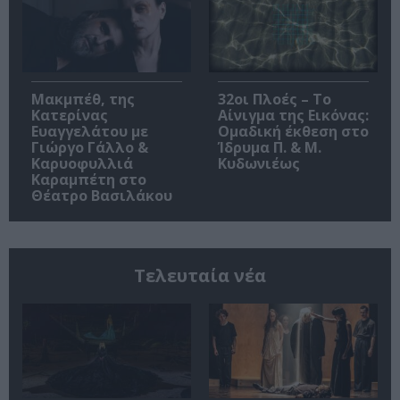
Μακμπέθ, της
32οι Πλοές – Το
Κατερίνας
Αίνιγμα της Εικόνας:
Ευαγγελάτου με
Ομαδική έκθεση στο
Γιώργο Γάλλο &
Ίδρυμα Π. & Μ.
Καρυοφυλλιά
Κυδωνιέως
Καραμπέτη στο
Θέατρο Βασιλάκου
Τελευταία νέα