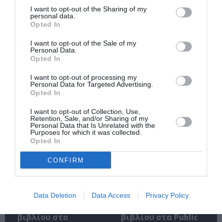
I want to opt-out of the Sharing of my
personal data.
Opted In
I want to opt-out of the Sale of my
Personal Data.
Opted In
Η μακρά λίστα με
Έκθεση Βιβλίου
I want to opt-out of processing my
τις υποψηφιότητες
2026 στο Ναύπλιο
Personal Data for Targeted Advertising.
για το Βραβείο
Opted In
Booker 2026
I want to opt-out of Collection, Use,
Retention, Sale, and/or Sharing of my
Personal Data that Is Unrelated with the
Purposes for which it was collected.
Opted In
CONFIRM
«Παρεμποδίζοντας
Σπύρος Κακατσάκης
την αποστασία,
– Ανακρίνοντας το
Data Deletion
Data Access
Privacy Policy
Ιουλιανά 1965»:
Σκοτάδι:
Παρουσίαση του
Παρουσίαση του
βιβλίου στο
βιβλίου στα Public