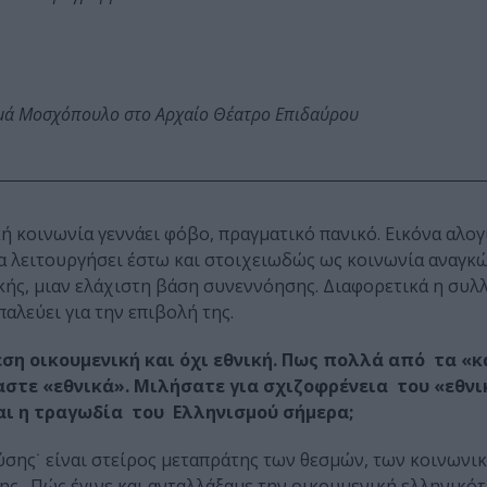
ωμά Μοσχόπουλο στο Αρχαίο Θέατρο Επιδαύρου
ή κοινωνία γεννάει φόβο, πραγματικό πανικό. Εικόνα αλογί
να λειτουργήσει έστω και στοιχειωδώς ως κοινωνία αναγκ
κής, μιαν ελάχιστη βάση συνεννόησης. Διαφορετικά η συλ
αλεύει για την επιβολή της.
εση οικουμενική και όχι εθνική. Πως πολλά από τα «
μαστε «εθνικά». Μιλήσατε για σχιζοφρένεια του «εθνι
αι η τραγωδία του Ελληνισμού σήμερα;
ύσης˙ είναι στείρος μεταπράτης των θεσμών, των κοινωνι
ς. Πώς έγινε και ανταλλάξαμε την οικουμενική ελληνικότ