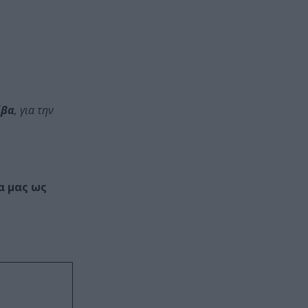
ίβα
, για την
α μας ως