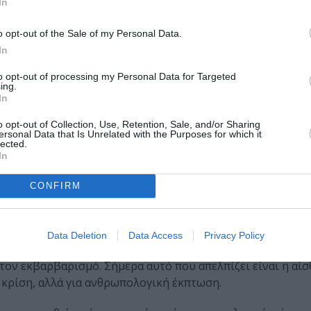
In
ολογικές μας αγκυλώσεις με συνθηματολογικά ψευδολογήμα
o opt-out of the Sale of my Personal Data.
το κομματικό κράτος, την ιδεολογική τρομοκρατία, τη δια
In
μεί με προδοσία.
to opt-out of processing my Personal Data for Targeted
ing.
γκλωβισμός στην ατομικότητα, αναξιοκρατία, προβλή
In
κοινωνικές ανισότητες, διασπάθιση του Δημόσιου χρή
 που αγαπήσατε; ή που σας δώρισε; έχει παραμείνει 
o opt-out of Collection, Use, Retention, Sale, and/or Sharing
ersonal Data that Is Unrelated with the Purposes for which it
lected.
In
 που αξιώθηκαν το δώρο να αποκτήσουν στο σχολειό πρόσ
ια ως σήμερα. Τη μέθη της γεύσης των αρχαιοελληνικών κ
CONFIRM
 και πνεύματα, για απομνημόνευση -ναι, γονιμότατη απομν
χρονικών αυξήσεων και εγκλίσεων.
Data Deletion
Data Access
Privacy Policy
το Γένος είχε κάπου να στηρίξει ελπίδες επιβίωσης. Υπήρ
τον εκβαρβαρισμό. Σήμερα αυτό που απελπίζει είναι η αί
 κρίση, αλλά για ανθρωπολογική έκπτωση.