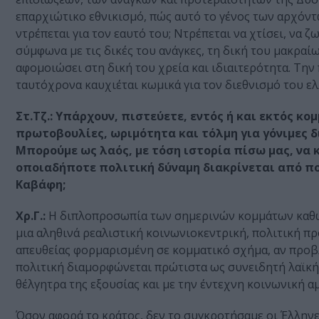
επαρχιώτικο εθνικισμό, πώς αυτό το γένος των αρχόντω
ντρέπεται για τον εαυτό του; Ντρέπεται να χτίσει, να 
σύμφωνα με τις δικές του ανάγκες, τη δική του μακραίω
αφομοιώσει στη δική του χρεία και ιδιαιτερότητα. Την π
ταυτόχρονα καυχιέται κωμικά για τον διεθνισμό του ε
Στ.Τζ.: Υπάρχουν, πιστεύετε, εντός ή και εκτός 
πρωτοβουλίες, ωριμότητα και τόλμη για γόνιμες δ
Μπορούμε ως λαός, με τόση ιστορία πίσω μας, να 
οποιαδήποτε πολιτική δύναμη διακρίνεται από πο
Καβάφη;
Χρ.Γ.:
Η διπλοπροσωπία των σημερινών κομμάτων καθώς 
μια αληθινά ρεαλιστική κοινωνιοκεντρική, πολιτική πρό
απευθείας φορμαρισμένη σε κομματικό σχήμα, αν προβλ
πολιτική διαμορφώνεται πρώτιστα ως συνειδητή λαϊκή 
θέλγητρα της εξουσίας και με την έντεχνη κοινωνική αμ
Όσον αφορά το κράτος, δεν το συγκροτήσαμε οι Έλλην