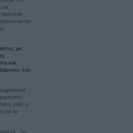
ι να
ι πολιτικά
ύση για να την
αι
τητες, με
ς;
οτε και
ρβάρους» του
 εμφανιστεί
εμφανιστεί
άση, γιατί η
ς με τα
ούρκους. Το