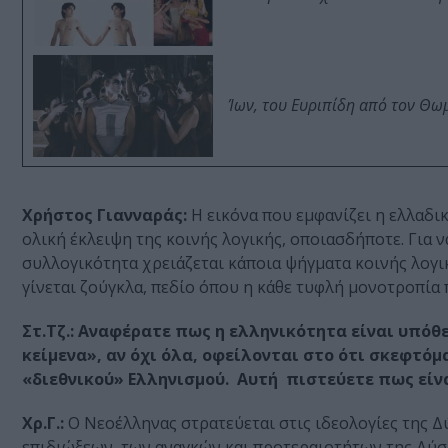
Ίων, του Ευριπίδη από τον Θ
Χρήστος Γιανναράς:
Η εικόνα που εμφανίζει η ελλαδικ
ολική έκλειψη της κοινής λογικής, οποιασδήποτε. Για 
συλλογικότητα χρειάζεται κάποια ψήγματα κοινής λογι
γίνεται ζούγκλα, πεδίο όπου η κάθε τυφλή μονοτροπία π
Στ.Τζ.: Αναφέρατε πως η ελληνικότητα είναι υπόθ
κείμενα», αν όχι όλα, οφείλονται στο ότι σκεφτό
«διεθνικού» Ελληνισμού. Αυτή πιστεύετε πως είν
Χρ.Γ.:
Ο Νεοέλληνας στρατεύεται στις ιδεολογίες της Δ
επιδιώξεων, των αναγκών και προτεραιοτήτων της Δύση