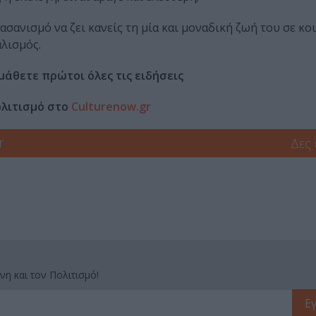
ασανισμό να ζει κανείς τη μία και μοναδική ζωή του σε κο
λισμός.
μάθετε πρώτοι όλες τις ειδήσεις
ολιτισμό στο
Culturenow.gr
r
Δες
νη και τον Πολιτισμό!