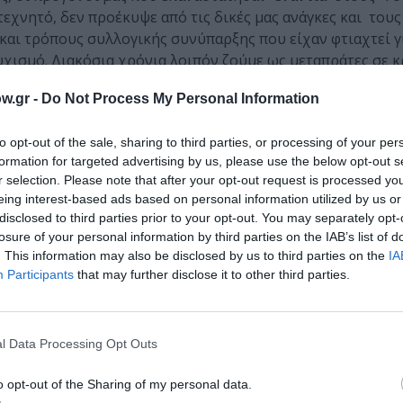
 τεχνητό, δεν προέκυψε από τις δικές μας ανάγκες και του
και τρόπους συλλογικής συνύπαρξης που είχαν φτιαχτεί γ
υχισμό. Διακόσια χρόνια λοιπόν ζούμε ως μεταπράτες σε 
αστε, από κάθε συνείδηση ετερότητας. Πιθηκίζουμε ό, τι 
w.gr -
Do Not Process My Personal Information
ιζικά (πολύ απίθανο), για να υπηρετεί τις κοινωνικές μας 
to opt-out of the sale, sharing to third parties, or processing of your per
formation for targeted advertising by us, please use the below opt-out s
, ο Λόρδος David Owen, περιγράφει μια ψυχοπαθολογι
r selection. Please note that after your opt-out request is processed y
 κάθε είδους δύναμη τείνει να διαφθείρει;
eing interest-based ads based on personal information utilized by us or
disclosed to third parties prior to your opt-out. You may separately opt-
άθλημα της αυταπάρνησης για να υπηρετηθούν τα κοινά, με
losure of your personal information by third parties on the IAB’s list of
σεων, μεθοδικής παραπλάνησης των πολιτών, εξαγοράς τ
. This information may also be disclosed by us to third parties on the
IA
κής ψευτιάς με δήθεν προγράμματα, δήθεν ιδεολογικές δι
Participants
that may further disclose it to other third parties.
 αρρωστημένης μανίας για ισχύ.
φρονες, συντηρούμε την ψευτιά και την απάτη συμβιβασμέν
l Data Processing Opt Outs
εδειγμένα μας εξαπατούν, βραβεύουμε ανενδοίαστα την α
η μας τους εξόφθαλμα ευνοημένους από ξένα κέντρα αποφ
o opt-out of the Sharing of my personal data.
πουλήσουν πάτρια γη για να κρατηθούν στην εξουσία.