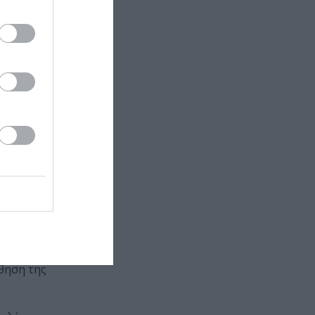
τα,
πλοκή και τη
ματα στην
ματος-, τι
κάτι
βαση σε κάθε
ειμένων, αλλά
ημόνευση-
χαν ηγετικά
σθηση της