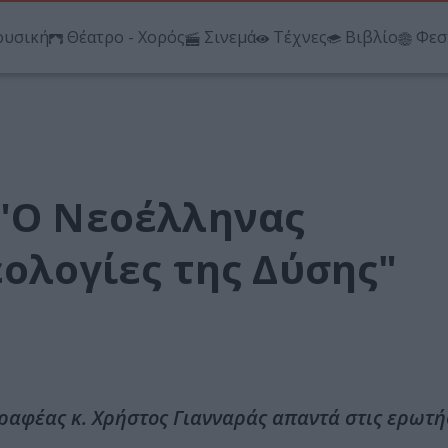
υσική
Θέατρο - Χορός
Σινεμά
Τέχνες
Βιβλίο
Φεσ
 "Ο Νεοέλληνας
εολογίες της Δύσης"
ραφέας κ. Χρήστος Γιανναράς απαντά στις ερωτή