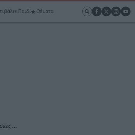
τιβάλ
Παιδί
Θέματα
σεις …