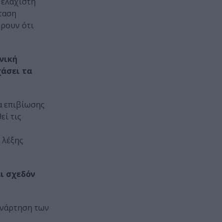
 ελάχιστη
όταση
έρουν ότι
νική
χάσει τα
α επιβίωσης
εί τις
 λέξης
ι σχεδόν
υνάρτηση των