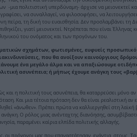
ν -μια πολιτιστική υπερδύναμη- άρχισε να μειονεκτεί κα
ζωγραφίσει, να συναλλαγεί, να φιλοσοφήσει, να λειτουργήσε
νη πείρα, τη δική του ευαισθησία. Δεν προσλαμβάνει τη Δ
ιθηκίζει, γιατί μειονεκτεί. Ντρέπεται που είναι Έλληνας κ
λληνικού του ονόματος και των προγόνων του.
κομματικών σχημάτων, φωτισμένες, ευφυείς προσωπικό
ιακινδυνεύσεις, που θα ανοίξουν καινούργιους δρόμου
κάνουμε ένα μεγάλο άλμα και να απαξιώσουμε οτιδήπ
λιτική ασυνέπεια; ή μήπως έχουμε ανάγκη τους «βα
και η πολιτική τους ασυνέπεια, θα καταρρεύσει μόνο αν
ταση. Και μια τέτοια πρόταση δεν θα είναι ρεαλιστική αν 
ηθεί «άνωθεν». Πρέπει πρώτα να καλλιεργηθεί στη λαϊκή β
ανάγκη. Ο ρόλος μιας ανένταχτης διανόησης, ασυμβίβαστη
νησία, παραμένει καίρια ελπίδα πολιτικής αλλαγής.
ες, οι πρόγονοι μας που επαναστάτησαν ενάντια στους Τ