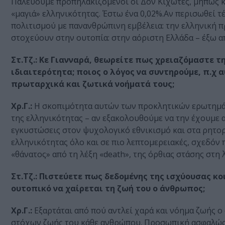
Παλεύουμε προπηλακιζόμενοι οι Δον Κιχώτες, μήπως κα
«μαγιά» ελληνικότητας. Έστω ένα 0,02%.Αν περισωθεί τ
πολιτισμού με πανανθρώπινη εμβέλεια: την ελληνική πρ
στοχεύουν στην ουτοπία: στην αόριστη Ελλάδα – έξω α
Στ.Τζ.: Κε Γιανναρά, θεωρείτε πως χρειαζόμαστε τ
ιδιαιτερότητα; ποιος ο λόγος να συντηρούμε, π.χ 
πρωταρχικά και ζωτικά νοήματά τους;
Χρ.Γ.:
Η σκοπιμότητα αυτών των προκλητικών ερωτημάτω
της ελληνικότητας – αν εξακολουθούμε να την έχουμε α
εγκυστώσεις στον ψυχολογικό εθνικισμό και στα ρητορι
ελληνικότητας όλο και σε πιο λεπτομερειακές, σχεδόν π
«θάνατος» από τη λέξη «death», της όρθιας στάσης στη
Στ.Τζ.: Πιστεύετε πως δεδομένης της ισχύουσας κ
ουτοπικό να χαίρεται τη ζωή του ο άνθρωπος;
Χρ.Γ.:
Εξαρτάται από πού αντλεί χαρά και νόημα ζωής 
στόχων ζωής του κάθε ανθρώπου. Προσωπική ασφαλώς η 