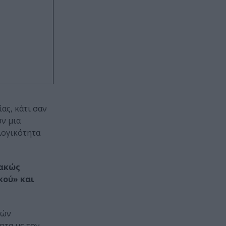
ας, κάτι σαν
ών μια
λογικότητα
κακώς
κού» και
κών
ητα με τον