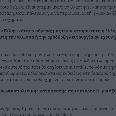
ι περισωθεί, ακόμα και από αυτό τον κατακλυσμό, κάποια
έτοιο λείμμα, είναι σπέρμα ικανό να βλαστήσει κάποτε πρ
όταση. Όσοι παλεύουν για να περισωθεί αυτή η «μαγιά» ξ
πό σχήματα.
ην Ελληνικότητα σήμερα; μας είναι απαραίτητη η Ελλη
αυτή την γλώσσα ή την ορθόδοξη λειτουργία αν έχουν 
ν είναι μία και μόνη: να ξεκαθαρίσουμε σήμερα κριτήρι
νάγκη. Και, όταν προσπαθήσει κανείς με συνέπεια να αρνηθ
κά αυτονόητα, τότε θα αρχίσει να εντοπίζει το νόημα της
εριθωριακές, αλλά ρεαλιστικές ενδείξεις: στη διαφορά της
 λατρεία από τον πειθαρχημένο στρατωνισμό στα έδρανα.
οινωνικοπολιτικής κατάστασης που επικρατεί, μοιάζε
ο άνθρωπος. Πρόκειται για προσωπική ασφαλώς επιλογή, σ
επιλογή, είναι άραγε και ελεύθερη;