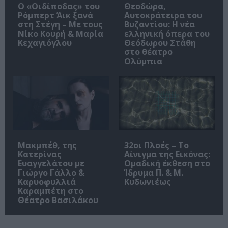
O «Οιδίποδας» του
Θεοδώρα,
Ρόμπερτ Άικ ξανά
Αυτοκράτειρα του
στη Στέγη – Με τους
Βυζαντίου: Η νέα
Νίκο Κουρή & Μαρία
ελληνική όπερα του
Κεχαγιόγλου
Θεόδωρου Στάθη
στο θέατρο
Ολύμπια
Μακμπέθ, της
32οι Πλοές – Το
Κατερίνας
Αίνιγμα της Εικόνας:
Ευαγγελάτου με
Ομαδική έκθεση στο
Γιώργο Γάλλο &
Ίδρυμα Π. & Μ.
Καρυοφυλλιά
Κυδωνιέως
Καραμπέτη στο
Θέατρο Βασιλάκου