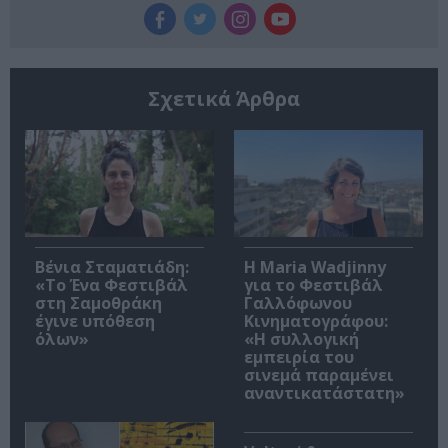
Σχετικά Άρθρα
Βένια Σταματιάδη:
Η Maria Wadjinny
«Το Ένα Φεστιβάλ
για το Φεστιβάλ
στη Σαμοθράκη
Γαλλόφωνου
έγινε υπόθεση
Κινηματογράφου:
όλων»
«Η συλλογική
εμπειρία του
σινεμά παραμένει
αναντικατάστατη»