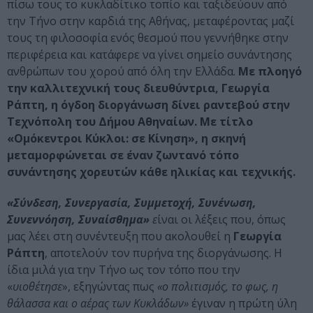
πίσω τους το κυκλαδίτικο τοπίο και ταξιδεύουν από
την Τήνο στην καρδιά της Αθήνας, μεταφέροντας μαζί
τους τη φιλοσοφία ενός θεσμού που γεννήθηκε στην
περιφέρεια και κατάφερε να γίνει σημείο συνάντησης
ανθρώπων του χορού από όλη την Ελλάδα.
Με πλοηγό
την καλλιτεχνική τους διευθύντρια, Γεωργία
Ράπτη, η όγδοη διοργάνωση δίνει ραντεβού στην
Τεχνόπολη του Δήμου Αθηναίων. Με τίτλο
«Ομόκεντροι Κύκλοι: σε Κίνηση», η σκηνή
μεταμορφώνεται σε έναν ζωντανό τόπο
συνάντησης χορευτών κάθε ηλικίας και τεχνικής.
«Σύνδεση, Συνεργασία, Συμμετοχή, Συνένωση,
Συνεννόηση, Συναίσθημα»
ε
ίναι οι λέξεις που, όπως
μας λέει στη συνέντευξη που ακολουθεί η
Γεωργία
Ράπτη
, αποτελούν τον πυρήνα της διοργάνωσης. Η
ίδια μιλά για την Τήνο ως τον τόπο που την
«
υιοθέτησε
», εξηγώντας πως
«ο πολιτισμός, το φως, η
θάλασσα και ο αέρας των Κυκλάδων»
έγιναν η πρώτη ύλη