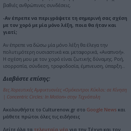
βαθιές ανθρώπινες συνδέσεις.
-Αν έπρεπε να περιγράψετε τη σημερινή σας σχέση
με τον χορό με μία μόνο λέξη, ποια θα ήταν και
γιατί;
Αν έπρεπε να δώσω μία μόνο λέξη θα έλεγα την
πολυτιμότερη ουσιαστικά και μεταφορικά, «Αναπνοή».
Η σχέση μου με τον χορό είναι ζωτικής δύναμης. Ροή,
ισορροπία, σύνδεση, τροφοδοσία, έμπνευση, ύπαρξη…
Διαβάστε επίσης:
8ες Χορευτικές Αμφικτυονίες «Ομόκεντροι Κύκλοι: σε Κίνηση
| Concentric Circles: In Motion» στην Τεχνόπολη
Ακολουθήστε το Culturenow.gr στο
Google News
και
μάθετε πρώτοι όλες τις ειδήσεις
Δείτε όλα τα
τελευταία νέα
για την Τέχνη και τον