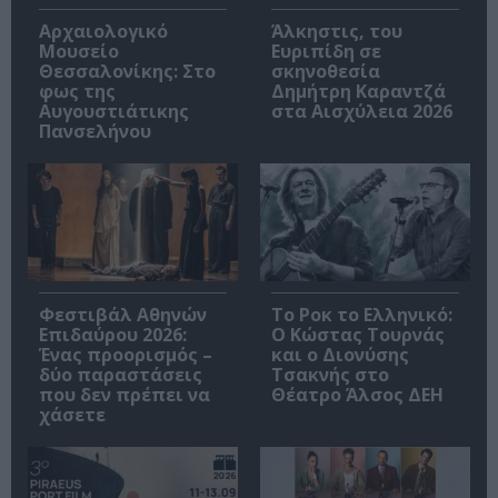
Αρχαιολογικό
Άλκηστις, του
Μουσείο
Ευριπίδη σε
Θεσσαλονίκης: Στο
σκηνοθεσία
φως της
Δημήτρη Καραντζά
Αυγουστιάτικης
στα Αισχύλεια 2026
Πανσελήνου
Φεστιβάλ Αθηνών
Το Ροκ το Ελληνικό:
Επιδαύρου 2026:
Ο Κώστας Τουρνάς
Ένας προορισμός –
και ο Διονύσης
δύο παραστάσεις
Τσακνής στο
που δεν πρέπει να
Θέατρο Άλσος ΔΕΗ
χάσετε