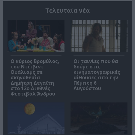
Τελευταία νέα
O κύριος Βρομύλος,
Οι ταινίες που θα
του Ντέιβιντ
δούμε στις
Ουάλιαμς σε
κινηματογραφικές
σκηνοθεσία
αίθουσες από την
Δημήτρη Δεγαΐτη
Πέμπτη 6
στο 12ο Διεθνές
Αυγούστου
Φεστιβάλ Άνδρου