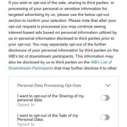
μέχρι χθες μεταξύ τους, μοιράζονται τελικά την ίδια
If you wish to opt-out of the sale, sharing to third parties, or
ενέργεια, την οποία μεταφέρουν μετά στη σχολή τους.
processing of your personal or sensitive information for
Έτσι οι Αμφικτύωνες εκκολάπτονται και η φιλία
targeted advertising by us, please use the below opt-out
δυναμώνει. Οι «Ομόκεντροι Κύκλοι: σε Κίνηση», μπορεί
section to confirm your selection. Please note that after your
opt-out request is processed you may continue seeing
να αφηγούνται ιστορίες, έννοιες, αξίες, συναισθήματα,
interest-based ads based on personal information utilized by
ερωτηματικά… με κέντρο (τον άνθρωπο, τον τόπο, τον
us or personal information disclosed to third parties prior to
χορό) και η μετάφραση τους επί σκηνής είναι η
your opt-out. You may separately opt-out of the further
σύνδεση, μία σύνδεση που εκπλήσσει σίγουρα εμάς
disclosure of your personal information by third parties on the
κάθε φορά και ελπίζουμε και το κοινό.
IAB’s list of downstream participants. This information may
Πόσο σημαντικό είναι για εσάς το γεγονός ότι η
also be disclosed by us to third parties on the
IAB’s List of
είσοδος στις Χορευτικές Αμφικτυονίες είναι ελεύθερη
Downstream Participants
that may further disclose it to other
third parties.
για όλους;
Personal Data Processing Opt Outs
Η ελεύθερη είσοδος σημαίνει άνοιγμα χωρίς
περιορισμό στο αστικό κοινό. Θέλουμε αυτό το
I want to opt-out of the Sharing of my
personal data.
σημαντικό για την Τήνο πολιτιστικό γεγονός των
Opted In
χορευτικών Αμφικτυονιών και η φιλοσοφία του να
προβληθεί στην Αθήνα και, γιατί όχι, να εδραιωθεί σε
I want to opt-out of the Sale of my
Personal Data.
ετήσια βάση μία συνάντηση των αμφικτυόνων στην
Opted In