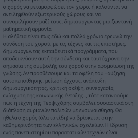
ο χορός να μεταμορφώσει τον χώρο, ή καλούνται να
αντιληφθούν εξωτερικούς χώρους και να
συνομιλήσουν μαζί τους, δημιουργώντας μια ζωντανή
μαθηματική αρμονία.
Η αλήθεια είναι πως εδώ και πολλά χρόνια ερευνώ την
σύνδεση του χορού, με τις τέχνες και τις επιστήμες,
δημιουργώντας εκπαιδευτικά προγράμματα, που
αποδεικνύουν αυτή την σύνδεση και ταυτόχρονα την
σημασία της συμβολής του χορού στην αφομοίωση της
γνώσης. Αν προσθέσουμε και τα οφέλη του –αύξηση
αυτοπεποίθησης, μείωση άγχους, ανάπτυξη
δημιουργικότητας, κριτική σκέψη, συνεργασία,
ενίσχυση της κοινωνικής ένταξης–, τότε κατανοούμε
πως η τέχνη της Τερψιχόρης συμβάλει ουσιαστικά στη
διάπλαση αυριανών πολιτών με ενσυναίσθηση. Θα
ήθελα ο χορός (όλα τα είδη) να βρίσκεται στην
καθημερινότητα των ελληνικών σχολείων. Η ίδρυση
ενός πανεπιστημίου παραστατικών τεχνών είναι