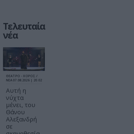
Τελευταία
νέα
ΘΕΑΤΡΟ - ΧΟΡΟΣ /
ΝΕΑ
07.08.2026 | 20.02
Αυτή η
νύχτα
μένει, του
Θάνου
Αλεξανδρή
σε
σκηνοθεσία