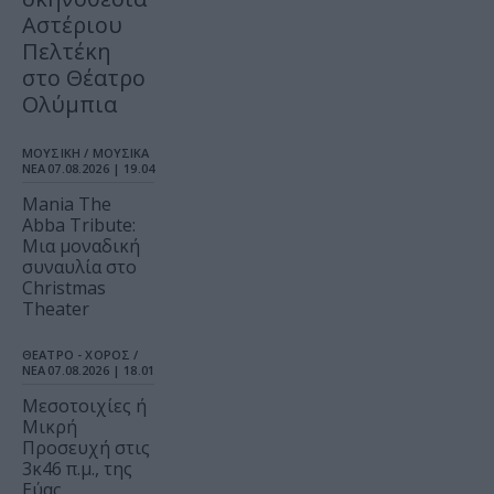
Αστέριου
Πελτέκη
στο Θέατρο
Ολύμπια
ΜΟΥΣΙΚΗ / ΜΟΥΣΙΚΑ
ΝΕΑ
07.08.2026 | 19.04
Mania The
Abba Tribute:
Μια μοναδική
συναυλία στο
Christmas
Theater
ΘΕΑΤΡΟ - ΧΟΡΟΣ /
ΝΕΑ
07.08.2026 | 18.01
Μεσοτοιχίες ή
Μικρή
Προσευχή στις
3κ46 π.μ., της
Εύας