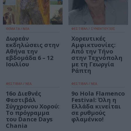
ΘΕΜΑΤΑ / ΝΕΑ
ΦΕΣΤΙΒΑΛ / ΣΥΝΕΝΤΕΥΞΕΙΣ
Δωρεάν
Χορευτικές
εκδηλώσεις στην
Αμφικτυονίες:
Αθήνα την
Από την Τήνο
εβδομάδα 6 – 12
στην Τεχνόπολη
Ιουλίου
με τη Γεωργία
Ράπτη
ΦΕΣΤΙΒΑΛ / ΝΕΑ
ΦΕΣΤΙΒΑΛ / ΝΕΑ
16ο Διεθνές
9ο Hola Flamenco
Φεστιβάλ
Festival: Όλη η
Σύγχρονου Χορού:
Ελλάδα κινείται
Το πρόγραμμα
σε ρυθμούς
του Dance Days
φλαμένκο!
Chania