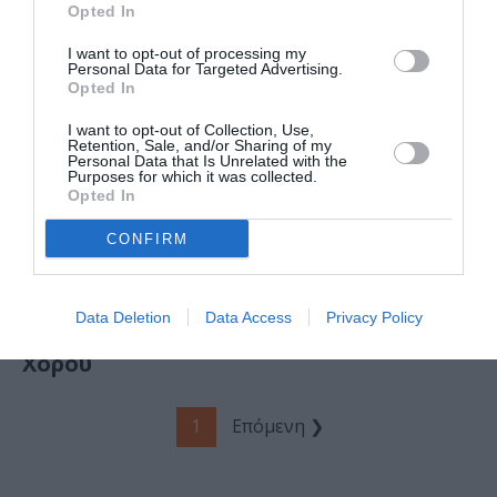
Opted In
I want to opt-out of processing my
Personal Data for Targeted Advertising.
Opted In
I want to opt-out of Collection, Use,
Retention, Sale, and/or Sharing of my
Personal Data that Is Unrelated with the
Purposes for which it was collected.
ΦΕΣΤΙΒΑΛ / ΝΕΑ
ΘΕΜΑΤΑ / ΝΕΑ
Opted In
32ο Διεθνές
Δωρεάν
Φεστιβάλ Χορού
εκδηλώσεις στην
CONFIRM
Καλαμάτας –
Αθήνα την
Αφιερωμένο
εβδομάδα 18-24
στην «μαγεία»
Μαΐου
Data Deletion
Data Access
Privacy Policy
της τέχνης του
Χορού
1
Επόμενη ❯