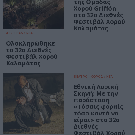
της Ομάδας
Χορού Griffón
στο 32ο Διεθνές
Φεστιβάλ Χορού
Καλαμάτας
ΦΕΣΤΙΒΑΛ / ΝΕΑ
Ολοκληρώθηκε
το 32ο Διεθνές
Φεστιβάλ Χορού
Καλαμάτας
ΘΕΑΤΡΟ - ΧΟΡΟΣ / ΝΕΑ
Εθνική Λυρική
Σκηνή: Με την
παράσταση
«Τόσαις φοραίς
τόσο κοντά να
είμαι» στο 32ο
Διεθνές
Φεστιβάλ Χορού