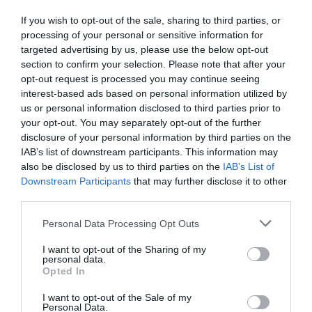
If you wish to opt-out of the sale, sharing to third parties, or
processing of your personal or sensitive information for
targeted advertising by us, please use the below opt-out
section to confirm your selection. Please note that after your
opt-out request is processed you may continue seeing
interest-based ads based on personal information utilized by
us or personal information disclosed to third parties prior to
your opt-out. You may separately opt-out of the further
disclosure of your personal information by third parties on the
IAB’s list of downstream participants. This information may
also be disclosed by us to third parties on the
IAB’s List of
ΦΕΣΤΙΒΑΛ / ΝΕΑ
ΦΕΣΤΙΒΑΛ / ΝΕΑ
Downstream Participants
that may further disclose it to other
32ο Διεθνές
20ο Φεστιβάλ
third parties.
Φεστιβάλ Χορού
Οίτης 2026: To
Καλαμάτας: Το
πρόγραμμα των
Personal Data Processing Opt Outs
αναλυτικό
εκδηλώσεων
πρόγραμμα
I want to opt-out of the Sharing of my
personal data.
Opted In
I want to opt-out of the Sale of my
Personal Data.