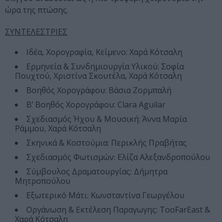
ώρα της πτώσης.
ΣΥΝΤΕΛΕΣΤΡΙΕΣ
Ιδέα, Χορογραφία, Κείμενο: Χαρά Κότσαλη
Ερμηνεία & Συνδημιουργία Υλικού: Σοφία
Πουχτού, Χριστίνα Σκουτέλα, Χαρά Κότσαλη
Βοηθός Χορογράφου: Βάσια Ζορμπαλή
Β’ Βοηθός Χορογράφου: Clara Aguilar
Σχεδιασμός Ήχου & Μουσική: Άννα Μαρία
Ράμμου, Χαρά Κότσαλη
Σκηνικά & Κοστούμια: Περικλής Πραβήτας
Σχεδιασμός Φωτισμών: Ελίζα Αλεξανδροπούλου
Σύμβουλος Δραματουργίας: Δήμητρα
Μητροπούλου
Εξωτερικό Μάτι: Κωνσταντίνα Γεωργέλου
Οργάνωση & Εκτέλεση Παραγωγης: TooFarEast &
Χαρά Κότσαλη