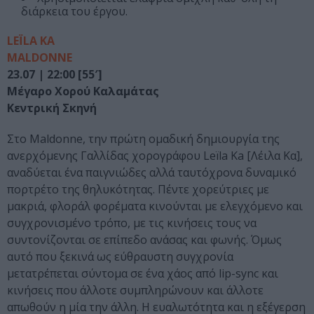
διάρκεια του έργου.
LEÏLA KA
MALDONNE
23.07 | 22:00 [55′]
Μέγαρο Χορού Καλαμάτας
Κεντρική Σκηνή
Στο Maldonne, την πρώτη ομαδική δημιουργία της
ανερχόμενης Γαλλίδας χορογράφου Leïla Ka [Λέιλα Κα],
αναδύεται ένα παιγνιώδες αλλά ταυτόχρονα δυναμικό
πορτρέτο της θηλυκότητας. Πέντε χορεύτριες με
μακριά, φλοράλ φορέματα κινούνται με ελεγχόμενο και
συγχρονισμένο τρόπο, με τις κινήσεις τους να
συντονίζονται σε επίπεδο ανάσας και φωνής. Όμως
αυτό που ξεκινά ως εύθραυστη συγχρονία
μετατρέπεται σύντομα σε ένα χάος από lip-sync και
κινήσεις που άλλοτε συμπληρώνουν και άλλοτε
απωθούν η μία την άλλη. Η ευαλωτότητα και η εξέγερση