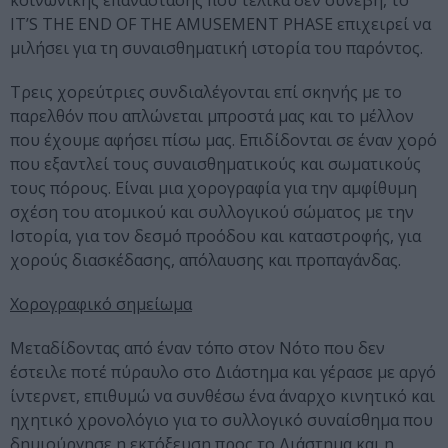
κοινωνικής επανάστασης που τελικά δεν συνέβη, το
ΙT’S THE END OF THE AMUSEMENT PHASE επιχειρεί να
μιλήσει για τη συναισθηματική ιστορία του παρόντος.
Τρεις χορεύτριες συνδιαλέγονται επί σκηνής με το
παρελθόν που απλώνεται μπροστά μας και το μέλλον
που έχουμε αφήσει πίσω μας. Επιδίδονται σε έναν χορό
που εξαντλεί τους συναισθηματικούς και σωματικούς
τους πόρους. Είναι μια χορογραφία για την αμφίθυμη
σχέση του ατομικού και συλλογικού σώματος με την
Ιστορία, για τον δεσμό προόδου και καταστροφής, για
χορούς διασκέδασης, απόλαυσης και προπαγάνδας.
Χορογραφικό σημείωμα
Μεταδίδοντας από έναν τόπο στον Νότο που δεν
έστειλε ποτέ πύραυλο στο Διάστημα και γέρασε με αργό
ίντερνετ, επιθυμώ να συνθέσω ένα άναρχο κινητικό και
ηχητικό χρονολόγιο για το συλλογικό συναίσθημα που
δημιούργησε η εκτόξευση προς το Διάστημα και η