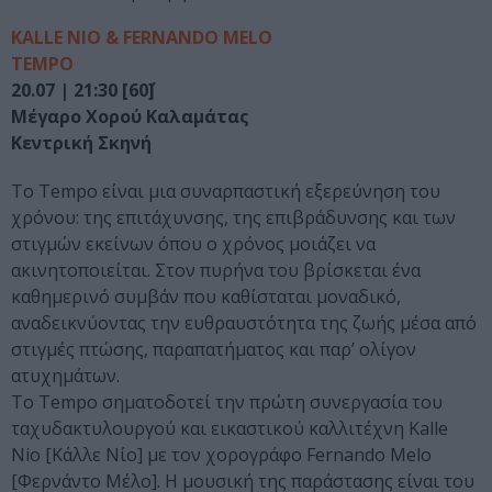
KALLE NIO & FERNANDO MELO
TEMPO
20.07 | 21:30 [60΄]
Μέγαρο Χορού Καλαμάτας
Κεντρική Σκηνή
Το Tempo είναι μια συναρπαστική εξερεύνηση του
χρόνου: της επιτάχυνσης, της επιβράδυνσης και των
στιγμών εκείνων όπου ο χρόνος μοιάζει να
ακινητοποιείται. Στον πυρήνα του βρίσκεται ένα
καθημερινό συμβάν που καθίσταται μοναδικό,
αναδεικνύοντας την ευθραυστότητα της ζωής μέσα από
στιγμές πτώσης, παραπατήματος και παρ’ ολίγον
ατυχημάτων.
Το Tempo σηματοδοτεί την πρώτη συνεργασία του
ταχυδακτυλουργού και εικαστικού καλλιτέχνη Kalle
Nio [Κάλλε Νίο] με τον χορογράφο Fernando Melo
[Φερνάντο Μέλο]. Η μουσική της παράστασης είναι του