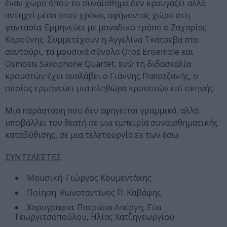
έναν χώρο όπου το συναίσθημα δεν κραυγάζει αλλά
αντηχεί μέσα στον χρόνο, αφήνοντας χώρο στη
φαντασία. Ερμηνεύει με μοναδικό τρόπο o Ζαχαρίας
Καρούνης. Συμμετέχουν η Αγγελίνα Τκάτσεβα στο
σαντούρι, τα μουσικά σύνολα Oros Ensemble και
Osmosis Saxophone Quartet, ενώ τη διδασκαλία
κρουστών έχει αναλάβει ο Γιάννης Παπατζανής, ο
οποίος ερμηνεύει μια πληθώρα κρουστών επί σκηνής.
Μια παράσταση που δεν αφηγείται γραμμικά, αλλά
υποβάλλει τον θεατή σε μια εμπειρία συναισθηματικής
καταβύθισης, σε μια τελετουργία εκ των έσω.
ΣΥΝΤΕΛΕΣΤΕΣ
Μουσική: Γιώργος Κουμεντάκης
Ποίηση: Κωνσταντίνος Π. Καβάφης
Χορογραφία: Πατρίσια Απέργη, Εύα
Γεωργιτσοπούλου, Ηλίας Χατζηγεωργίου