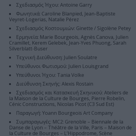
Σχεδιασμός Ήχου: Antoine Garry
Φωνητικά: Caroline Blanpied, Jean-Baptiste
Veyret-Logerias, Natalie Pérez
Σχεδιασμός Κοστουμιών: Ginette / Sigolène Petey
Ερμηνεία: Marie Bourgeois, Agnès Canova, Julien
Cramillet, Kerem Gelebek, Jean-Yves Phuong, Sarah
Silverblatt-Buser
Τεχνική Διεύθυνση: Julien Soulatre
Υπεύθυνοι Φωτισμού: Julien Louisgrand
Υπεύθυνοι Ήχου: Tania Volke
Διεύθυνση Σκηνής: Alexis Rostain
Σχεδιασμός και Κατασκευή Σκηνικού: Ateliers de
la Maison de la Culture de Bourges, Pierre Robelin,
Cénic Constructions, Nicolas Picot (C3 Sud Est)
Παραγωγή: Yoann Bourgeois Art Company
Συμπαραγωγές: MC2: Grenoble – Biennale de la
Danse de Lyon – Théâtre de la Ville, Paris – Maison de
la Culture de Bourges – L’Hippodrome, Scène