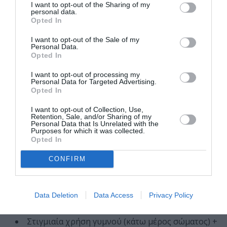
φιλοξενίας στο στούντιο, Les Quinconces et L’Espal –
I want to opt-out of the Sharing of my
Scène Nationale du Mans, Espaces Pluriels – Scène
personal data.
Conventionnée d’intérêt National Art et Création
Opted In
Danse de Pau, La Manufacture – CDCN Nouvelle-
Aquitaine Bordeaux/La Rochelle, La Passerelle – Scène
I want to opt-out of the Sale of my
Personal Data.
Nationale de Saint-Brieuc, Fondation Royaumont,
Opted In
Espace 1789 – Scène Conventionnée d’intérêt National
Art et Création pour la Danse de Saint-Ouen, Le
I want to opt-out of processing my
Quatrain – équipement culturel de Clisson Sèvre et
Personal Data for Targeted Advertising.
Maine Agglo, Ville de Gouesnou – Centre Henri
Opted In
Queffélec.
I want to opt-out of Collection, Use,
Με την υποστήριξη: Caisse des Dépôts
Retention, Sale, and/or Sharing of my
Personal Data that Is Unrelated with the
Υποστήριξη φιλοξενίας (residency): Fondation
Purposes for which it was collected.
Royaumont / Fondation d’entreprise Hermès
Opted In
Παρουσιάζεται με την υποστήριξη του Γαλλικού
Ινστιτούτου Ελλάδος – Υπηρεσία Συνεργασίας και
CONFIRM
Μορφωτικής Δράσης της Γαλλικής Πρεσβείας στην
Ελλάδα.
Data Deletion
Data Access
Privacy Policy
ΠΡΟΕΙΔΟΠΟΙΗΣΕΙΣ ΠΕΡΙΕΧΟΜΕΝΟΥ
Στιγμιαία χρήση γυμνού (κάτω μέρος σώματος) +