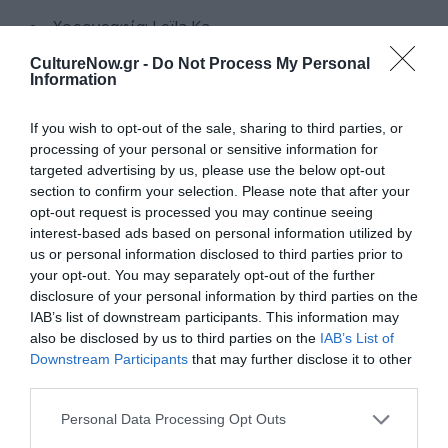
Χορογραφία: Leïla Ka
Ερμηνεία (εναλλάξ): Justine Agator, Mariana Faria,
CultureNow.gr -
Do Not Process My Personal
Μυρτώ Γεωργιάδη, Juliette Ghebache, Jade Logmo
Information
Βοηθός Χορογράφου: Jane Fournier Dumet
If you wish to opt-out of the sale, sharing to third parties, or
Σχεδιασμός Φωτισμών: Laurent Fallot
processing of your personal or sensitive information for
Κοστούμια: Leïla Ka
targeted advertising by us, please use the below opt-out
Υπεύθυνη Φωτισμών: Clara Coll Bigot
section to confirm your selection. Please note that after your
opt-out request is processed you may continue seeing
Σχεδιασμός Ήχου: Ewen Bothua
interest-based ads based on personal information utilized by
Παραγωγή: CENTQUATRE-PARIS και Cie Leïla Ka
us or personal information disclosed to third parties prior to
your opt-out. You may separately opt-out of the further
Δίκτυο υποστήριξης: La Garance – Scène
Nationale de Cavaillon, Théâtre Malakoff – Scène
disclosure of your personal information by third parties on the
Nationale, Théâtre d’Angoulême – Scène Nationale,
IAB’s list of downstream participants. This information may
Théâtre de Suresnes Jean Vilar – Festival Suresnes
also be disclosed by us to third parties on the
IAB’s List of
Cités Danse 2024, Centre Chorégraphique National
Downstream Participants
that may further disclose it to other
d’Orléans (Καλλιτεχνική διεύθυνση: Maud Le Pladec),
third parties.
Centre Chorégraphique National – Ballet de Lorraine
(Καλλιτεχνική διεύθυνση: Petter Jacobsson), στο
Personal Data Processing Opt Outs
πλαίσιο του προγράμματος καλλιτεχνικής