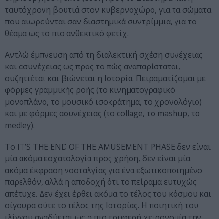
ταυτόχρονη βουτιά στον κυβερνοχώρο, για τα σώματα
που αιωρούνται σαν διαστημικά συντρίμμια, για το
θέαμα ως το πιο ανθεκτικό φετίχ.
Αντλώ έμπνευση από τη διαλεκτική σχέση συνέχειας
και ασυνέχειας ως προς το πώς αναπαρίσταται,
συζητιέται και βιώνεται η Ιστορία. Πειραματίζομαι με
φόρμες γραμμικής ροής (το κινηματογραφικό
μονοπλάνο, το μουσικό ισοκράτημα, το χρονολόγιο)
και με φόρμες ασυνέχειας (το collage, το mashup, το
medley).
Το ΙT’S THE END OF THE AMUSEMENT PHASE δεν είναι
μία ακόμα εσχατολογία προς χρήση, δεν είναι μία
ακόμα έκφραση νοσταλγίας για ένα εξωτικοποιημένο
παρελθόν, αλλά η αποδοχή ότι το πείραμα ευτυχώς
απέτυχε. Δεν έχει έρθει ακόμα το τέλος του κόσμου και
σίγουρα ούτε το τέλος της Ιστορίας. Η ποιητική του
ιλίγγου αναδύεται ως η πιο τρυφερή χειρονομία την