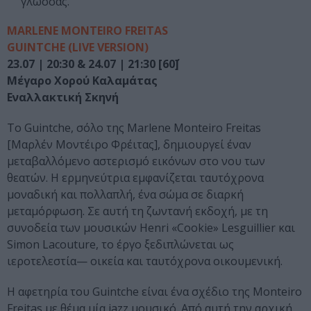
γλώσσας.
MARLENE MONTEIRO FREITAS
GUINTCHE (LIVE VERSION)
23.07 | 20:30 & 24.07 | 21:30 [60΄]
Μέγαρο Χορού Καλαμάτας
Εναλλακτική Σκηνή
Το Guintche, σόλο της Marlene Monteiro Freitas
[Μαρλέν Μοντέιρο Φρέιτας], δημιουργεί έναν
μεταβαλλόμενο αστερισμό εικόνων στο νου των
θεατών. Η ερμηνεύτρια εμφανίζεται ταυτόχρονα
μοναδική και πολλαπλή, ένα σώμα σε διαρκή
μεταμόρφωση. Σε αυτή τη ζωντανή εκδοχή, με τη
συνοδεία των μουσικών Henri «Cookie» Lesguillier και
Simon Lacouture, το έργο ξεδιπλώνεται ως
ιεροτελεστία— οικεία και ταυτόχρονα οικουμενική.
Η αφετηρία του Guintche είναι ένα σχέδιο της Monteiro
Freitas με θέμα μία jazz μουσικό. Από αυτή την αρχική