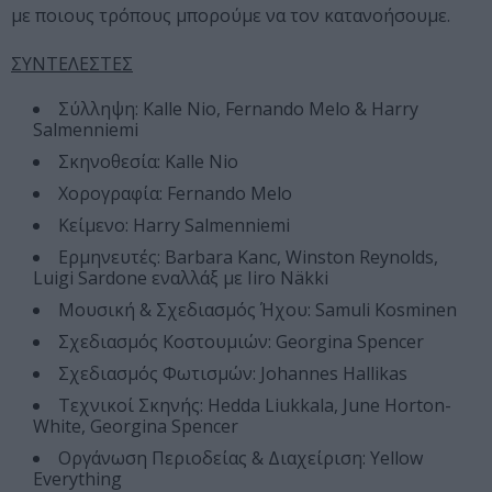
με ποιους τρόπους μπορούμε να τον κατανοήσουμε.
ΣΥΝΤΕΛΕΣΤΕΣ
Σύλληψη: Kalle Nio, Fernando Melo & Harry
Salmenniemi
Σκηνοθεσία: Kalle Nio
Χορογραφία: Fernando Melo
Κείμενο: Harry Salmenniemi
Ερμηνευτές: Barbara Kanc, Winston Reynolds,
Luigi Sardone εναλλάξ με Iiro Näkki
Μουσική & Σχεδιασμός Ήχου: Samuli Kosminen
Σχεδιασμός Κοστουμιών: Georgina Spencer
Σχεδιασμός Φωτισμών: Johannes Hallikas
Τεχνικοί Σκηνής: Hedda Liukkala, June Horton-
White, Georgina Spencer
Οργάνωση Περιοδείας & Διαχείριση: Yellow
Everything