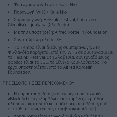
Φωτογραφία & Trailer: Kalle Nio
Παραγωγή: WHS / Kalle Nio
Συμπαραγωγή: Helsinki Festival, Lutkovno
Gledališče Ljubljana (Σλοβενία)
Με την υποστήριξη: Alfred Kordelin Foundation
Συνιστώμενη ηλικία: 8+
Το Tempo είναι διεθνής συμπαραγωγή. Στη
Φινλανδία παράγεται από την WHS σε συνεργασία με
το Helsinki Festival. Στη Σλοβενία, συνεργαζόμενος
φορέας είναι το LGL, το Εθνικό Κουκλοθέατρο. Το
έργο υποστηρίζεται από το Alfred Kordelin
Foundation.
ΠΡΟΕΙΔΟΠΟΙΗΣΕΙΣ ΠΕΡΙΕΧΟΜΕΝΟΥ
Η παράσταση βασίζεται εν μέρει σε τεχνικές
«Black Art»: περιλαμβάνει εκτεταμένες περιόδους
πλήρους σκοταδιού και απότομες μεταβάσεις από
σκοτάδι σε φως (χωρίς στροβοσκοπικά εφέ).
Χρησιμοποιείται ελαφριά ομίχλη καθ’ όλη τη