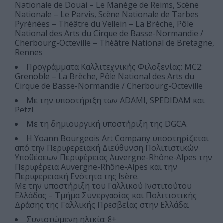
Nationale de Douai – Le Manège de Reims, Scène
Nationale – Le Parvis, Scène Nationale de Tarbes
Pyrénées – Théâtre du Vellein – La Brèche, Pôle
National des Arts du Cirque de Basse-Normandie /
Cherbourg-Octeville – Théâtre National de Bretagne,
Rennes
Προγράμματα Καλλιτεχνικής Φιλοξενίας: MC2:
Grenoble – La Brèche, Pôle National des Arts du
Cirque de Basse-Normandie / Cherbourg-Octeville
Με την υποστήριξη των ADAMI, SPEDIDAM και
Petzl.
Με τη δημιουργική υποστήριξη της DGCA.
Η Yoann Bourgeois Art Company υποστηρίζεται
από την Περιφερειακή Διεύθυνση Πολιτιστικών
Υποθέσεων Περιφέρειας Auvergne-Rhône-Alpes την
Περιφέρεια Auvergne-Rhône-Alpes και την
Περιφερειακή Ενότητα της Isère.
Με την υποστήριξη του Γαλλικού Ινστιτούτου
Ελλάδας – Τμήμα Συνεργασίας και Πολιτιστικής
Δράσης της Γαλλικής Πρεσβείας στην Ελλάδα.
Συνιστώμενη ηλικία: 8+