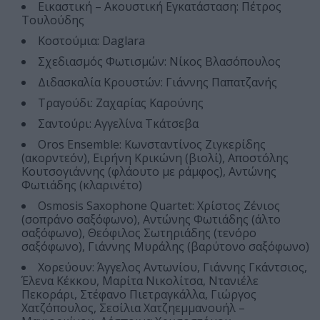
Εικαστική – Ακουστική Εγκατάσταση: Πέτρος
Τουλούδης
Κοστούμια: Daglara
Σχεδιασμός Φωτισμών: Νίκος Βλασόπουλος
Διδασκαλία Κρουστών: Γιάννης Παπατζανής
Τραγούδι: Ζαχαρίας Καρούνης
Σαντούρι: Αγγελίνα Τκάτσεβα
Oros Ensemble: Κωνσταντίνος Ζιγκερίδης
(ακορντεόν), Ειρήνη Κρικώνη (βιολί), Αποστόλης
Κουτσογιάννης (φλάουτο με ράμφος), Αντώνης
Φωτιάδης (κλαρινέτο)
Osmosis Saxophone Quartet: Χρίστος Ζένιος
(σοπράνο σαξόφωνο), Αντώνης Φωτιάδης (άλτο
σαξόφωνο), Θεόφιλος Σωτηριάδης (τενόρο
σαξόφωνο), Γιάννης Μυράλης (βαρύτονο σαξόφωνο)
Χορεύουν: Άγγελος Αντωνίου, Γιάννης Γκάντσιος,
Έλενα Κέκκου, Μαρίτα Νικολίτσα, Ντανιέλε
Πεκοράρι, Στέφανο Πιετραγκάλλα, Γιώργος
Χατζόπουλος, Σεσίλια Χατζηεμμανουήλ –