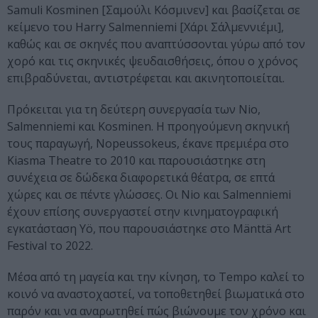
Samuli Kosminen [Σαμούλι Κόσμινεν] και βασίζεται σε
κείμενο του Harry Salmenniemi [Χάρι Σάλμεννιέμι],
καθώς και σε σκηνές που αναπτύσσονται γύρω από τον
χορό και τις σκηνικές ψευδαισθήσεις, όπου ο χρόνος
επιβραδύνεται, αντιστρέφεται και ακινητοποιείται.
Πρόκειται για τη δεύτερη συνεργασία των Nio,
Salmenniemi και Kosminen. Η προηγούμενη σκηνική
τους παραγωγή, Nopeussokeus, έκανε πρεμιέρα στο
Kiasma Theatre το 2010 και παρουσιάστηκε στη
συνέχεια σε δώδεκα διαφορετικά θέατρα, σε επτά
χώρες και σε πέντε γλώσσες. Οι Nio και Salmenniemi
έχουν επίσης συνεργαστεί στην κινηματογραφική
εγκατάσταση Yö, που παρουσιάστηκε στο Mänttä Art
Festival το 2022.
Μέσα από τη μαγεία και την κίνηση, το Tempo καλεί το
κοινό να αναστοχαστεί, να τοποθετηθεί βιωματικά στο
παρόν και να αναρωτηθεί πώς βιώνουμε τον χρόνο και