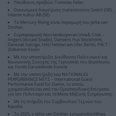
Υπεύθυνος προβών: Tomislav Feller
Οικονομική διαχείριση: transmissions GmbH (DE),
Interim kultur AB (SE)
Το Mercury Rising είναι παραγωγή του Jefta van
Dinther.
Συμπαραγωγή: Norrlandsoperan Umeå, Cndc –
Angers (Accueil Studio), Dansens Hus Stockholm,
Dansnät Sverige, HAU Hebbel am Ufer Berlin, PACT
Zollverein Essen
Με την υποστήριξη: Διεύθυνση Πολιτισμού και
Κοινωνικής Συνοχής της Γερουσίας του Βερολίνου
και Fonds Darstellende Künste
Με την υποστήριξη του NATIONALES
PERFORMANCE NETZ – International Guest
Performance Fund for Dance, το οποίο
χρηματοδοτείται από την Ομοσπονδιακή Επίτροπο
για τον Πολιτισμό και τα Μέσα Μαζικής Ενημέρωσης.
Με τη στήριξη του Συμβουλίου Τεχνών του
Καναδά.
Το 2025, ο Jefta van Dinther χρηματοδοτήθηκε