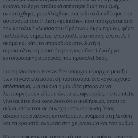
εικόνα, το έργο σταδιακά απέκτησε δική του ζωή,
αναπτύχθηκε, μεταλλάχθηκε και τελικά διεκδίκησε την
αυτονομία του. Η λέξη «guintche», που προέρχεται από
την κρεολική γλώσσα του Πράσινου Ακρωτηρίου, φέρει
πολλαπλές σημασίες: ένα πουλί, μια πόρνη, ένα στιλ, ή
ακόμα και κάτι το απροσδιόριστο. Αυτή η
σημασιολογική ρευστότητα τροφοδοτεί ένα έργο
εντυπωσιακής ομορφιάς που προκαλεί δέος.
Για τη Monteiro Freitas δεν υπάρχει ιεραρχία μεταξύ
των πηγών: μια μουσική παρτιτούρα, ένα λογοτεχνικό
απόσπασμα, μια εικόνα ή μια ιδέα μπορούν να
λειτουργήσουν εξίσου άνετα ως αφετηρίες. Το Guintche
γίνεται έτσι ένα καλειδοσκόπιο αισθήσεων, όπου το
σώμα υπόκειται σε συνεχή μεταμόρφωση. Ένας
αδιάκοπος διάλογος εκτυλίσσεται ανάμεσα στη λεκάνη
και τα κρουστά, ανάμεσα στη χειρονομία και τον ρυθμό.
Μεταμορφώνοντας τον εαυτό της σε πυγμάχο, μάγισσα