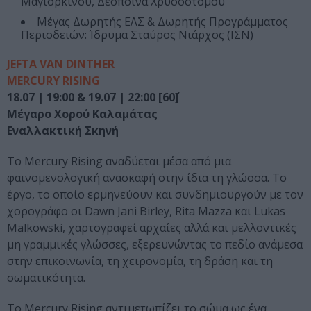
Μαγιορκίνου, Δέσποινα Χρυσοστόμου
Μέγας Δωρητής ΕΛΣ & Δωρητής Προγράμματος
Περιοδειών: Ίδρυμα Σταύρος Νιάρχος (ΙΣΝ)
JEFTA VAN DINTHER
MERCURY RISING
18.07 | 19:00 & 19.07 | 22:00 [60΄]
Μέγαρο Χορού Καλαμάτας
Εναλλακτική Σκηνή
Το Mercury Rising αναδύεται μέσα από μια
φαινομενολογική ανασκαφή στην ίδια τη γλώσσα. Το
έργο, το οποίο ερμηνεύουν και συνδημιουργούν με τον
χορογράφο οι Dawn Jani Birley, Rita Mazza και Lukas
Malkowski, χαρτογραφεί αρχαίες αλλά και μελλοντικές
μη γραμμικές γλώσσες, εξερευνώντας το πεδίο ανάμεσα
στην επικοινωνία, τη χειρονομία, τη δράση και τη
σωματικότητα.
Το Mercury Rising αντιμετωπίζει το σώμα ως ένα