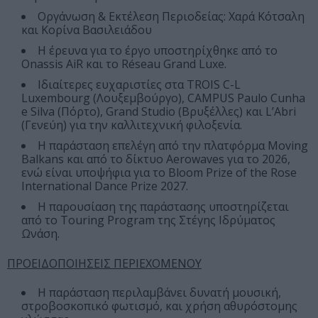
Οργάνωση & Εκτέλεση Περιοδείας: Χαρά Κότσαλη
και Κορίνα Βασιλειάδου
Η έρευνα για το έργο υποστηρίχθηκε από το
Onassis AiR και το Réseau Grand Luxe.
Ιδιαίτερες ευχαριστίες στα TROIS C-L
Luxembourg (Λουξεμβούργο), CAMPUS Paulo Cunha
e Silva (Πόρτο), Grand Studio (Βρυξέλλες) και L’Abri
(Γενεύη) για την καλλιτεχνική φιλοξενία.
Η παράσταση επελέγη από την πλατφόρμα Moving
Balkans και από το δίκτυο Aerowaves για το 2026,
ενώ είναι υποψήφια για το Bloom Prize of the Rose
International Dance Prize 2027.
Η παρουσίαση της παράστασης υποστηρίζεται
από το Touring Program της Στέγης Ιδρύματος
Ωνάση.
ΠΡΟΕΙΔΟΠΟΙΗΣΕΙΣ ΠΕΡΙΕΧΟΜΕΝΟΥ
Η παράσταση περιλαμβάνει δυνατή μουσική,
στροβοσκοπικό φωτισμό, και χρήση αθυρόστομης