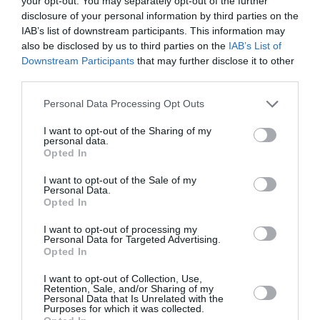
your opt-out. You may separately opt-out of the further
Πειραιώς 260
disclosure of your personal information by third parties on the
IAB’s list of downstream participants. This information may
also be disclosed by us to third parties on the
IAB’s List of
ΘΕΑΤΡΟ - ΧΟΡΟΣ / ΝΕΑ
Downstream Participants
that may further disclose it to other
Make any sound
third parties.
Make any sound
move Make any
Personal Data Processing Opt Outs
sound move us,
της Ίρις Καραγιάν
I want to opt-out of the Sharing of my
personal data.
στο Θέατρο
Opted In
Θησείον
I want to opt-out of the Sale of my
Personal Data.
ΘΕΑΤΡΟ - ΧΟΡΟΣ / ΝΕΑ
Opted In
A dance as a
dance: Η Ίρις
I want to opt-out of processing my
Personal Data for Targeted Advertising.
Καραγιάν με την
Opted In
ομάδα ΖΗΤΑ στο
Φεστιβάλ
I want to opt-out of Collection, Use,
Retention, Sale, and/or Sharing of my
Αθηνών
Personal Data that Is Unrelated with the
Επιδαύρου
Purposes for which it was collected.