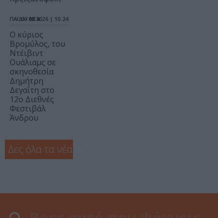
ΠΑΙΔΙ / ΝΕΑ
06.08.2026 | 10.24
O κύριος
Βρομύλος, του
Ντέιβιντ
Ουάλιαμς σε
σκηνοθεσία
Δημήτρη
Δεγαΐτη στο
12ο Διεθνές
Φεστιβάλ
Άνδρου
Δες όλα τα νέα
❯