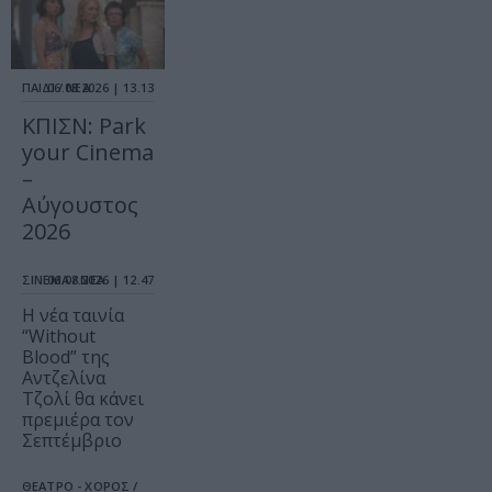
ΠΑΙΔΙ / ΝΕΑ
06.08.2026 | 13.13
ΚΠΙΣΝ: Park
your Cinema
–
Αύγουστος
2026
ΣΙΝΕΜΑ / ΝΕΑ
06.08.2026 | 12.47
Η νέα ταινία
“Without
Blood” της
Αντζελίνα
Τζολί θα κάνει
πρεμιέρα τον
Σεπτέμβριο
ΘΕΑΤΡΟ - ΧΟΡΟΣ /