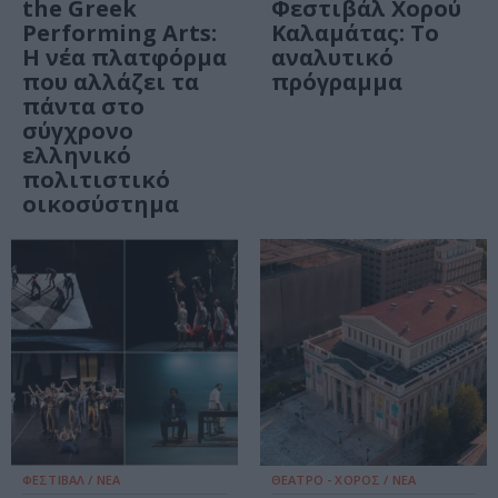
the Greek
Φεστιβάλ Χορού
Performing Arts:
Καλαμάτας: Το
Η νέα πλατφόρμα
αναλυτικό
που αλλάζει τα
πρόγραμμα
πάντα στο
σύγχρονο
ελληνικό
πολιτιστικό
οικοσύστημα
ΦΕΣΤΙΒΑΛ / ΝΕΑ
ΘΕΑΤΡΟ - ΧΟΡΟΣ / ΝΕΑ