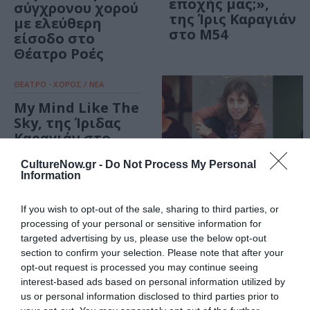
εποχής μας;»,
σύγχρονου χορού
της Ίρις Καραγιάν
με ελεύθερη
στο Μ54
είσοδο στο
Θέατρο Ροές
ΘΕΑΤΡΟ - ΧΟΡΟΣ / ΝΕΑ
My Mind Like The
Sky, της Ίριδας
Καραγιάν στο
Βιομηχανικό
CultureNow.gr -
Do Not Process My Personal
Πάρκο ΠΛΥΦΑ
Information
If you wish to opt-out of the sale, sharing to third parties, or
processing of your personal or sensitive information for
ΦΕΣΤΙΒΑΛ / ΝΕΑ
targeted advertising by us, please use the below opt-out
Φεστιβάλ
section to confirm your selection. Please note that after your
Αθηνών
opt-out request is processed you may continue seeing
Επιδαύρου:
interest-based ads based on personal information utilized by
Γυναίκες
us or personal information disclosed to third parties prior to
δημιουργοί στην