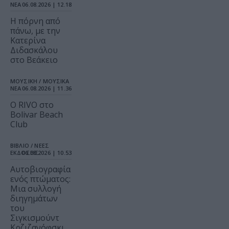
ΝΕΑ
06.08.2026 | 12.18
Η πόρνη από
πάνω, με την
Κατερίνα
Διδασκάλου
στο Βεάκειο
ΜΟΥΣΙΚΗ / ΜΟΥΣΙΚΑ
ΝΕΑ
06.08.2026 | 11.36
Ο RIVO στο
Bolivar Beach
Club
ΒΙΒΛΙΟ / ΝΕΕΣ
ΕΚΔΟΣΕΙΣ
06.08.2026 | 10.53
Αυτοβιογραφία
ενός πτώματος:
Μια συλλογή
διηγημάτων
του
Σιγκισμούντ
Κρζιζανόφσκι