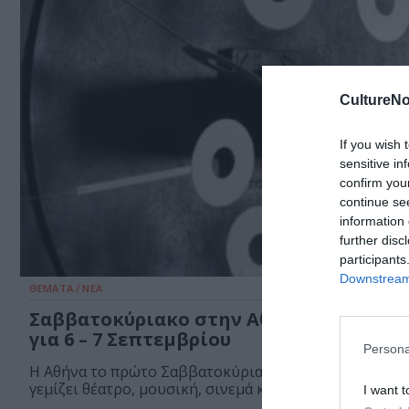
CultureNo
If you wish 
sensitive in
confirm you
continue se
information 
further disc
participants
Downstream 
ΘΕΜΑΤΑ / ΝΕΑ
Σαββατοκύριακο στην Αθήνα: Προτάσει
για 6 – 7 Σεπτεμβρίου
Persona
Η Αθήνα το πρώτο Σαββατοκύριακο του Σεπτεμβρίου
γεμίζει θέατρο, μουσική, σινεμά και τέχνη. Δείτε...
I want t