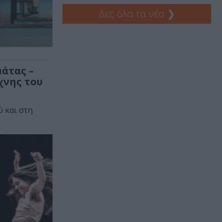
Δες όλα τα νέα
❯
άτας –
χνης του
 και στη