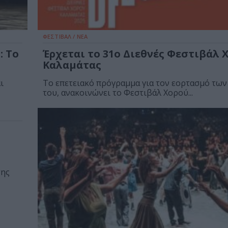
ΦΕΣΤΙΒΑΛ / ΝΕΑ
: Το
Έρχεται το 31ο Διεθνές Φεστιβάλ 
Καλαμάτας
ι
Το επετειακό πρόγραμμα για τον εορτασμό τω
του, ανακοινώνει το Φεστιβάλ Χορού...
της