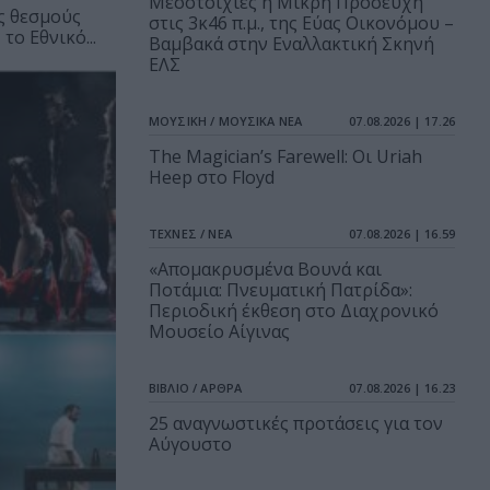
Μεσοτοιχίες ή Μικρή Προσευχή
ς θεσμούς
στις 3κ46 π.μ., της Εύας Οικονόμου –
ο Εθνικό...
Βαμβακά στην Εναλλακτική Σκηνή
ΕΛΣ
ΜΟΥΣΙΚΗ / ΜΟΥΣΙΚΑ ΝΕΑ
07.08.2026 | 17.26
The Magician’s Farewell: Οι Uriah
Heep στο Floyd
ΤΕΧΝΕΣ / ΝΕΑ
07.08.2026 | 16.59
«Απομακρυσμένα Βουνά και
Ποτάμια: Πνευματική Πατρίδα»:
Περιοδική έκθεση στο Διαχρονικό
Μουσείο Αίγινας
ΒΙΒΛΙΟ / ΑΡΘΡΑ
07.08.2026 | 16.23
25 αναγνωστικές προτάσεις για τον
Αύγουστο