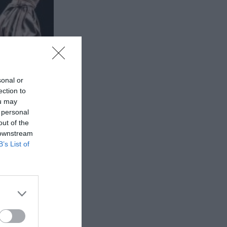
sonal or
ection to
ou may
 personal
out of the
 downstream
B’s List of
ν
 Φεστιβάλ