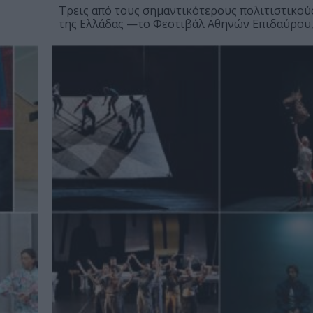
Τρεις από τους σημαντικότερους πολιτιστικού
της Ελλάδας —το Φεστιβάλ Αθηνών Επιδαύρου, τ