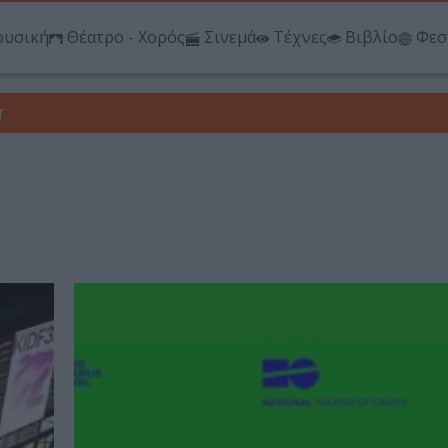
υσική
Θέατρο - Χορός
Σινεμά
Τέχνες
Βιβλίο
Φεσ
r