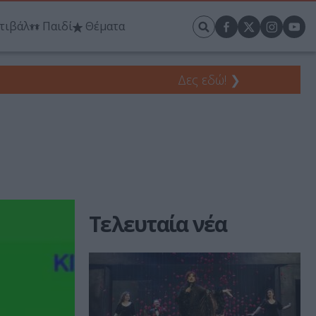
τιβάλ
Παιδί
Θέματα
Δες εδώ!
❯
Τελευταία νέα