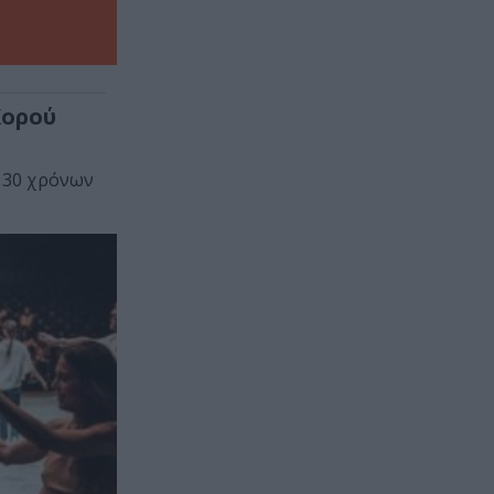
Χορού
ν 30 χρόνων