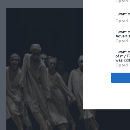
Opted 
I want t
Opted 
I want 
Advertis
Opted 
I want t
of my P
was col
Opted 