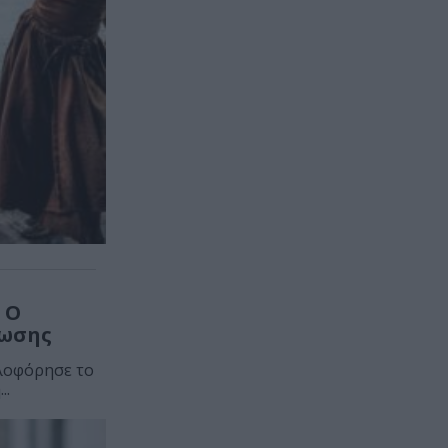
 Ο
νωσης
λοφόρησε το
..