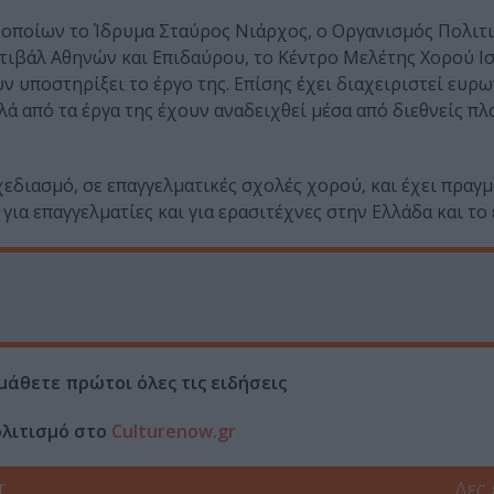
ν οποίων το Ίδρυμα Σταύρος Νιάρχος, ο Οργανισμός Πολιτ
στιβάλ Αθηνών και Επιδαύρου, το Κέντρο Μελέτης Χορού Ι
 υποστηρίξει το έργο της. Επίσης έχει διαχειριστεί ευρ
λά από τα έργα της έχουν αναδειχθεί μέσα από διεθνείς πλ
εδιασμό, σε επαγγελματικές σχολές χορού, και έχει πραγ
ια επαγγελματίες και για ερασιτέχνες στην Ελλάδα και το
μάθετε πρώτοι όλες τις ειδήσεις
ολιτισμό στο
Culturenow.gr
r
Δες