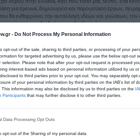
ρο Χορού στην Ελλάδα, κάτι που τόσο μας λείπει. Ένα Κέν
βάση για έρευνα, δημιουργία και παρουσίαση έργων, πειρ
που θα ενθαρρύνει την ανταλλαγή ιδεών και γνώσεων, τον δ
ι το χτίσιμο των διεθνών τους διαδρομών.
w.gr -
Do Not Process My Personal Information
ργασίες με πολιτιστικούς φορείς και δίκτυα εντός και εκ
ού.
to opt-out of the sale, sharing to third parties, or processing of your per
ρονιάς, ξεκινάω με προσήλωση, εντατική και αφοσιωμένη δ
formation for targeted advertising by us, please use the below opt-out s
α ένα όσο καλύτερο 31ο Διεθνές Φεστιβάλ Χορού Καλαμάτα
r selection. Please note that after your opt-out request is processed y
eing interest-based ads based on personal information utilized by us or
disclosed to third parties prior to your opt-out. You may separately opt-
losure of your personal information by third parties on the IAB’s list of
πόφοιτος της Κρατικής Σχολής Ορχηστικής Τέχνης (1995-1
. This information may also be disclosed by us to third parties on the
IA
, ιδρυτικό μέλος και Καλλιτεχνική Διευθύντρια της εται
Participants
that may further disclose it to other third parties.
ων χορογραφικών έργων και στην καλλιτεχνική επιμέλεια 
l Data Processing Opt Outs
ν δράσεων. Στα έργα της διακρίνονται το ενδιαφέρον της
γασία των τεχνών με τις επιστήμες. Τα τελευταία χρόνια έ
o opt-out of the Sharing of my personal data.
ία και επικοινωνία, στην έννοια της κοινότητας και της 