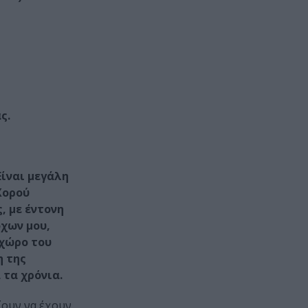
ς.
Είναι μεγάλη
Χορού
, με έντονη
όχων μου,
 χώρο του
η της
 τα χρόνια.
ζουν να έχουν