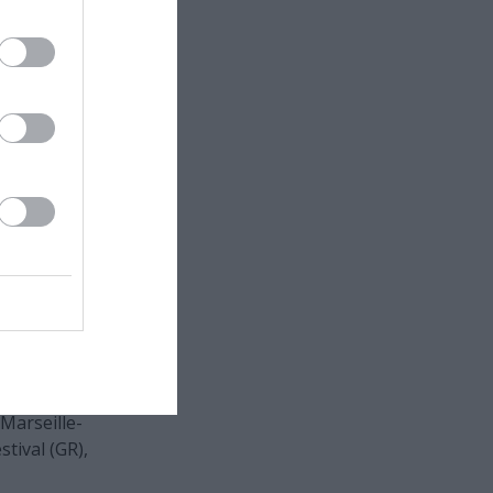
ειρία της ως
λιτεχνικές
ια και
ορους
 «νέο χώρο»
2023),
 (2013-2014),
ρώπη και στην
(GR), Peak
ernationales
Marseille-
tival (GR),