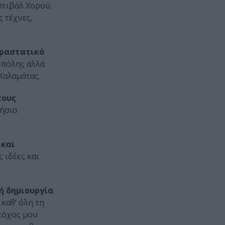
στιβάλ Χορού,
 τέχνες,
αραστατικό
ς πόλης αλλά
Καλαμάτας.
τους
τήσιο
 και
 ιδέες και
ή δημιουργία
καθ’ όλη τη
στόχος μου