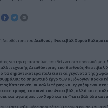
ή Διευθύντρια του
Διεθνούς Φεστιβάλ Χορού Καλαμάτα
άτας για την εμπιστοσύνη που δείχνει στο πρόσωπό μου.
 Καλλιτεχνικής Διευθύντριας του Διεθνούς Φεστιβάλ 
ό τα σημαντικότερα πολιτιστικά γεγονότα της χώρας
 συμβάλει: το σημαντικό έργο των αξιόλογων προκατ
τας Καπετανέα, οι καλλιτέχνες και εργαζόμενοι στο
τατη τροφή, το κοινό του Φεστιβάλ, αλλά και η πόλ
σει και αγαπήσει τον Χορό και το Φεστιβάλ όλα αυτά
χουν επιτευχθεί μέσα σε αυτά τα 30 χρόνια και που συνεχί