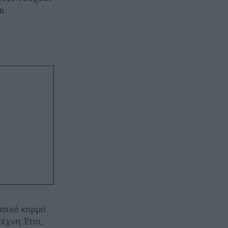
αι
ασικό κορμό
έχνη. Έτσι,