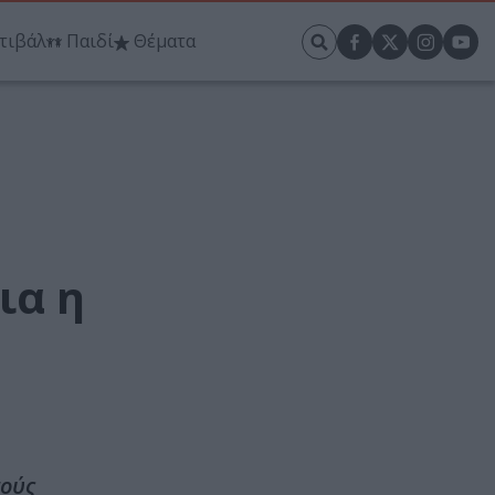
τιβάλ
Παιδί
Θέματα
ια η
νούς