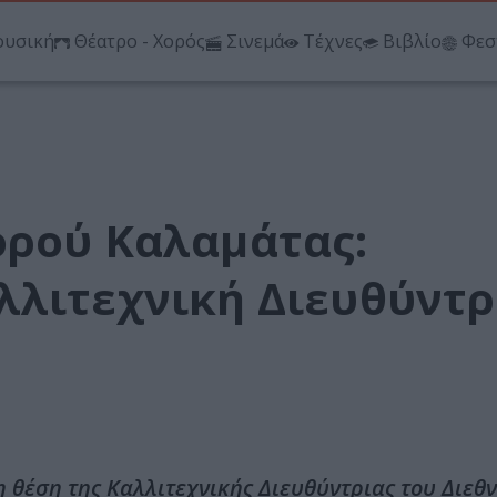
υσική
Θέατρο - Χορός
Σινεμά
Τέχνες
Βιβλίο
Φεσ
ορού Καλαμάτας:
λλιτεχνική Διευθύντρ
 θέση της Καλλιτεχνικής Διευθύντριας του Διεθ