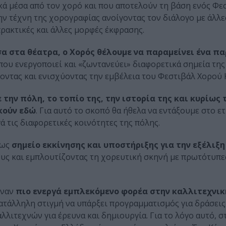
ικά μέσα από τον χορό και που αποτελούν τη βάση ενός Φε
ν τέχνη της χορογραφίας ανοίγοντας τον διάλογο με άλλες
πρακτικές και άλλες μορφές έκφρασης.
α στα θέατρα, ο Χορός θέλουμε να παραμείνει ένα π
 που ενεργοποιεί και «ζωντανεύει» διαφορετικά σημεία τη
οντας και ενισχύοντας την εμβέλεια του Φεστιβάλ Χορού 
την πόλη, το τοπίο της, την ιστορία της και κυρίως 
κούν εδώ
. Για αυτό το σκοπό θα ήθελα να εντάξουμε στο ε
 τις διαφορετικές κοινότητες της πόλης.
 ως
σημείο εκκίνησης και υποστήριξης για την εξέλιξη
υς και εμπλουτίζοντας τη χορευτική σκηνή με πρωτότυπες
έναν
πιο ενεργά εμπλεκόμενο φορέα στην καλλιτεχνικ
ατάλληλη στιγμή να υπάρξει προγραμματισμός για δράσεις 
λλιτεχνών για έρευνα και δημιουργία. Για το λόγο αυτό, 