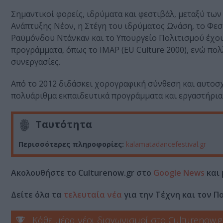
Σημαντικοί φορείς, ιδρύματα και φεστιβάλ, μεταξύ τω
Ανάπτυξης Νέον, η Στέγη του ιδρύματος Ωνάση, το Φε
Ραϋμόνδου Ντάνκαν και το Υπουργείο Πολιτισμού έχουν
προγράμματα, όπως το IMAP (EU Culture 2000), ενώ πολ
συνεργασίες.
Από το 2012 διδάσκει χορογραφική σύνθεση και αυτοσχ
πολυάριθμα εκπαιδευτικά προγράμματα και εργαστήρια γ
Ταυτότητα
Περισσότερες πληροφορίες:
kalamatadancefestival.gr
Ακολουθήστε το Culturenow.gr στο
Google News
και 
Δείτε όλα τα
τελευταία νέα
για την Τέχνη και τον Π
Κάθε μέρα νέοι διαγωνισμοί στο Culturenow.g