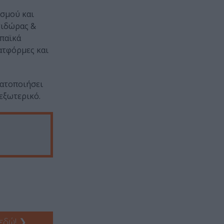
ισμού και
σιδώρας &
ωπαϊκά
ατφόρμες και
ματοποιήσει
 εξωτερικό.
 εδώ!
❯