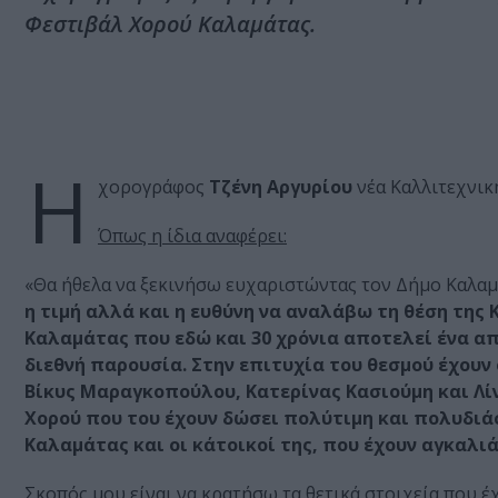
Φεστιβάλ Χορού Καλαμάτας.
Η
χορογράφος
Τζένη Αργυρίου
νέα Καλλιτεχνικ
Όπως η ίδια αναφέρει:
«Θα ήθελα να ξεκινήσω ευχαριστώντας τον Δήμο Καλαμ
η τιμή αλλά και η ευθύνη να αναλάβω τη θέση της
Καλαμάτας που εδώ και 30 χρόνια αποτελεί ένα απ
διεθνή παρουσία. Στην επιτυχία του θεσμού έχουν
Βίκυς Μαραγκοπούλου, Κατερίνας Κασιούμη και Λίν
Χορού που του έχουν δώσει πολύτιμη και πολυδιάσ
Καλαμάτας και οι κάτοικοί της, που έχουν αγκαλιά
Σκοπός μου είναι να κρατήσω τα θετικά στοιχεία που έ