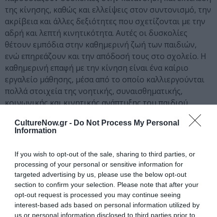
της κίνησης, καθώς και ελλείψεις στον συντονισμό, την
ακρίβεια και άλλες δεξιότητες που σχετίζονται με την
αδρή και λεπτή κινητικότητα. Αυτές οι δυσκολίες
θέτουν εμπόδια στην καθημερινή ζωή των παιδιών,
ενώ επηρεάζουν και την απόδοσή τους στο σχολείο. Η
καθημερινή επαφή με την κίνηση είναι ένα καίριο
εργαλείο μάθησης, μέσα από το οποίο καλλιεργούνται
πολλά στοιχεία της νοητικής, συναισθηματικής,
κοινωνικής και κινητικής ανάπτυξης του παιδιού.
CultureNow.gr -
Do Not Process My Personal
Στόχος του εργαστηρίου ψυχοκινητικής ανάπτυξης με
Information
την
Μαρία Μανιώτη
, Δασκάλα Χορού και Θεάτρου και
Σύμβουλο Ψυχοκινητικής Ανάπτυξης, είναι να
If you wish to opt-out of the sale, sharing to third parties, or
προσφέρει στους εκπαιδευτικούς (νηπιαγωγούς,
processing of your personal or sensitive information for
δασκάλους, γυμναστές) και επαγγελματίες από χώρους
targeted advertising by us, please use the below opt-out
υγείας, περίθαλψης, φροντίδας των παιδιών
section to confirm your selection. Please note that after your
προσχολικής και πρώτης σχολικής ηλικίας, εργαλεία
opt-out request is processed you may continue seeing
που θα τους βοηθήσουν να εντάξουν την κίνηση και
interest-based ads based on personal information utilized by
us or personal information disclosed to third parties prior to