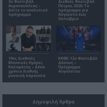
3ο Φεστιβάλ
Διεθνές Φεστιβάλ
Ακροναυπλίας –
Πέτρας 2026: Το
Δείτε το αναλυτικό
πρόγραμμα για
πρόγραμμα
Αύγουστο έως
Οκτώβριο
10ες Διεθνείς
ΚΘΒΕ: 12ο Φεστιβάλ
Μουσικές Ημέρες
Δάσους –
Καλαμάτας – Δέκα
Πρόγραμμα
χρόνια διεθνής
Αυγούστου
μουσική παρουσία
Δημοφιλή Άρθρα