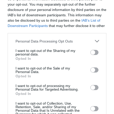
τον χορό στην καθημερινότητά τους με τα παιδιά.
your opt-out. You may separately opt-out of the further
disclosure of your personal information by third parties on the
Το εργαστήρι θα πραγματοποιηθεί στο χώρο του
IAB’s list of downstream participants. This information may
Μεγάρου Χορού Καλαμάτας 16 έως τις 18 Μαΐου με
also be disclosed by us to third parties on the
IAB’s List of
είσοδο ελεύθερη.
Downstream Participants
that may further disclose it to other
third parties.
Πληροφορίες/δηλώσεις συμμετοχής έως τις 05/05/2025 στο:
kidf@kalamatadancefestival.gr
Personal Data Processing Opt Outs
I want to opt-out of the Sharing of my
3. «The Forest Riddle / Ο Γρίφος του Δάσους»
personal data.
Performance με στοιχεία από το φυσικό τοπίο της
Opted In
Καλαμάτας
I want to opt-out of the Sale of my
Personal Data.
Το Διεθνές Φεστιβάλ Χορού Καλαμάτας πραγματοποιεί
Opted In
για πρώτη φορά ανάθεση για την εξέλιξη ενός έργου
I want to opt-out of processing my
που εμπνέεται από το δάσος του Ταΰγετου και το
Personal Data for Targeted Advertising.
φυσικό ανάγλυφο της Μεσσηνίας. Ένα έργο που
Opted In
συνυπογράφουν η χορογράφος και ερμηνεύτρια
Νάνσυ
I want to opt-out of Collection, Use,
Σταματοπούλου
και ο φωτογράφος
Τάσος Βρεττός
,
Retention, Sale, and/or Sharing of my
Personal Data that Is Unrelated with the
συνεχίζοντας τον διάλογο μεταξύ εικαστικών και