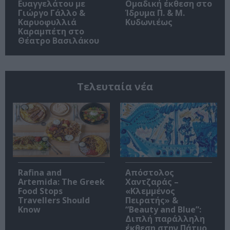
Ευαγγελάτου με
Ομαδική έκθεση στο
Γιώργο Γάλλο &
Ίδρυμα Π. & Μ.
Καρυοφυλλιά
Κυδωνιέως
Καραμπέτη στο
Θέατρο Βασιλάκου
Τελευταία νέα
Rafina and
Απόστολος
Artemida: The Greek
Χαντζαράς –
Food Stops
«Κλεμμένος
Travellers Should
Πειρατής» &
Know
“Beauty and Blue”:
Διπλή παράλληλη
έκθεση στην Πάτμο