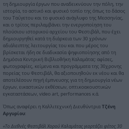
τη δημιουργία έργων που αναδεικνύουν την πόλη, την
ιστορία, το αστικό και φυσικό τοπίο της όπως το δάσος
του Ταΰγετου και το φυσικό ανάγλυφο της Μεσσηνίας,
και ο τρίτος περιλαμβάνει την ενεργοποίηση του
πλούσιου ιστορικού αρχείου του Φεστιβάλ, που έχει
δημιουργηθεί κατά τη διάρκεια των 30 χρόνων
αδιάλειπτης λειτουργίας του και που μέρος του
βρίσκεται ήδη σε διαδικασία ψηφιοποίησης από τη
Δημόσια Κεντρική Βιβλιοθήκη Καλαμάτας: αφίσες,
φωτογραφίες, κείμενα και προγράμματα της 30χρονης
πορείας του Φεστιβάλ, θα αξιοποιηθούν εκ νέου και θα
αποτελέσουν πηγή έμπνευσης για τη δημιουργία νέων
έργων, εικαστικών εκθέσεων, οπτικοακουστικών
εγκαταστάσεων, video art, performances κ.ά.
Όπως αναφέρει η Καλλιτεχνική Διευθύντρια
Τζένη
Αργυρίου
:
«Το Διεθνές Φεστιβάλ Χορού Καλαμάτας γιορτάζει φέτος 30