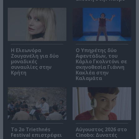
Η Ελεωνόρα
Ο Υπηρέτης δύο
Ζουγανέλη για δύο
Αφεντάδων, του
μοναδικές
Κάρλο Γκολντόνι σε
συναυλίες στην
σκηνοθεσία Γιάννη
Κρήτη
Κακλέα στην
Καλαμάτα
Το 2ο Triethnés
Αύγουστος 2026 στο
Festival επιστρέφει
Cinobo: Δυνατές