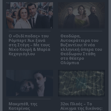
O «Οιδίποδας» του
Θεοδώρα,
Ρόμπερτ Άικ ξανά
Αυτοκράτειρα του
στη Στέγη – Με τους
Βυζαντίου: Η νέα
Νίκο Κουρή & Μαρία
ελληνική όπερα του
Κεχαγιόγλου
Θεόδωρου Στάθη
στο θέατρο
Ολύμπια
Μακμπέθ, της
32οι Πλοές – Το
Κατερίνας
Αίνιγμα της Εικόνας: