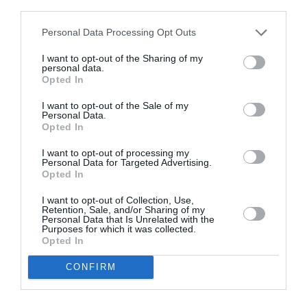
Κεχαγιόγλου
Θεόδωρου Στάθη
third parties.
στο θέατρο
Ολύμπια
Personal Data Processing Opt Outs
I want to opt-out of the Sharing of my
personal data.
Opted In
I want to opt-out of the Sale of my
Personal Data.
Opted In
Μακμπέθ, της
32οι Πλοές – Το
I want to opt-out of processing my
Κατερίνας
Αίνιγμα της Εικόνας:
Personal Data for Targeted Advertising.
Ευαγγελάτου με
Ομαδική έκθεση στο
Opted In
Γιώργο Γάλλο &
Ίδρυμα Π. & Μ.
Καρυοφυλλιά
Κυδωνιέως
I want to opt-out of Collection, Use,
Καραμπέτη στο
Retention, Sale, and/or Sharing of my
Θέατρο Βασιλάκου
Personal Data that Is Unrelated with the
Purposes for which it was collected.
Opted In
CONFIRM
Τελευταία νέα