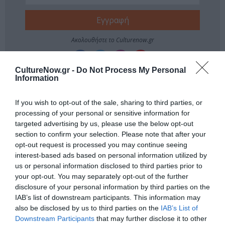
Ακολουθήστε το Culturenow.gr
CultureNow.gr -
Do Not Process My Personal
Information
If you wish to opt-out of the sale, sharing to third parties, or
Δημοφιλή Άρθρα
processing of your personal or sensitive information for
targeted advertising by us, please use the below opt-out
section to confirm your selection. Please note that after your
opt-out request is processed you may continue seeing
interest-based ads based on personal information utilized by
us or personal information disclosed to third parties prior to
your opt-out. You may separately opt-out of the further
disclosure of your personal information by third parties on the
O «Οιδίποδας» του
Θεοδώρα,
IAB’s list of downstream participants. This information may
Ρόμπερτ Άικ ξανά
Αυτοκράτειρα του
also be disclosed by us to third parties on the
IAB’s List of
στη Στέγη – Με τους
Βυζαντίου: Η νέα
Νίκο Κουρή & Μαρία
ελληνική όπερα του
Downstream Participants
that may further disclose it to other