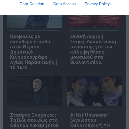
Data Deletion
Data Access
Privacy Policy
Προβολές με
Εθνική Λυρική
ελεύθερη είσοδο
Σκηνή: Ανακοίνωση
στον Θερινό
ακρόασης για την
Δημοτικό
κάλυψη θέσης
Κινηματογράφο
μουσικού στα
Αγίας Παρασκευής |
Βιολοντσέλα
10-16/8
Σταύρος Ξαρχάκος:
Artist Unknown*
Ταξίδι στο φως στο
[Αγνώστου
Θέατρο Λυκαβηττού
Καλλιτέχνη*] *Η