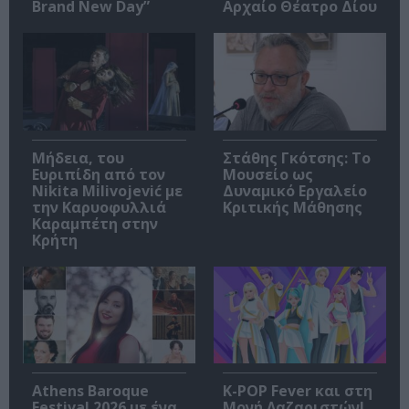
Brand New Day”
Αρχαίο Θέατρο Δίου
Μήδεια, του
Στάθης Γκότσης: Το
Ευριπίδη από τον
Μουσείο ως
Nikita Milivojević με
Δυναμικό Εργαλείο
την Καρυοφυλλιά
Κριτικής Μάθησης
Καραμπέτη στην
Κρήτη
Athens Baroque
K-POP Fever και στη
Festival 2026 με ένα
Μονή Λαζαριστών!