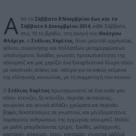
Α
πό το
Σάββατο 8 Νοεμβρίου
έως και το
Σάββατο 6 Δεκεμβρίου 2014
, κάθε Σάββατο,
στις 10 το βράδυ, στη σκηνή του
Θεάτρου
Φλέμιγκ
, ο
Στέλιος Χαρίτος
, δίνει ρεσιτάλ ερμηνείας,
γέλιου, συγκίνησης και πολλαπλών μεταμορφώσεων
υποδυόμενος δεκάδες γνωστές προσωπικότητες της
σόουμπιζ και μας χαρίζει ένα ξεκαρδιστικό δίωρο σόου
με καυστικές ατάκες και σάτιρα για τα κακώς κείμενα
της ελληνικής κοινωνίας, με τη συμμετοχή του κοινού.
Ο
Στέλιος Χαρίτος
πρωταγωνιστεί σε ένα ουάν μαν
σόου κτενίζει, ξε-κτενίζει, περνάει ανταύγειες,
κουρεύει και γενικά αλλάζει χρώματα και περνάει
βαφές δεκατέσσερις σε γνωστούς και μη εξαιρετέους
λαμπερούς ανθρώπους της εγχώριας σόουμπιζ. Μαλλί
με μαλλί μπερδεύονται τρίχες ξανθές, μελαχρινές,
καστανές, κόκκινες, ίσιες, κατσαρές, γίνονται μαλλιά