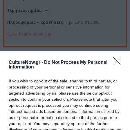
Τιμή εισιτηρίου
: 7€
Πληροφορίες – Κρατήσεις
: Τηλ: 2310 812.000
www.theatre-fleming.gr
Ακολουθήστε το Culturenow.gr στο
Google News
και
CultureNow.gr -
Do Not Process My Personal
μάθετε πρώτοι όλες τις ειδήσεις
Information
Δείτε όλα τα
τελευταία νέα
για την Τέχνη και τον
If you wish to opt-out of the sale, sharing to third parties, or
Πολιτισμό στο
Culturenow.gr
processing of your personal or sensitive information for
targeted advertising by us, please use the below opt-out
Νέοι Διαγωνισμοί
❯
section to confirm your selection. Please note that after your
opt-out request is processed you may continue seeing
interest-based ads based on personal information utilized by
Tags
us or personal information disclosed to third parties prior to
your opt-out. You may separately opt-out of the further
ΘΕΑΤΡΟ ΦΛΕΜΙΝΓΚ
ΚΩΜΩΔΙΑ
disclosure of your personal information by third parties on the