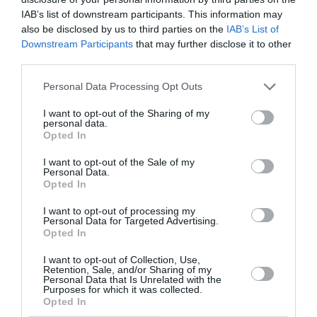
IAB’s list of downstream participants. This information may
Newsletter
also be disclosed by us to third parties on the
IAB’s List of
Downstream Participants
that may further disclose it to other
Κάθε βδομάδα στο e-mail σας τα τελευταία νέα για
third parties.
την Τέχνη και τον Πολιτισμό!
Personal Data Processing Opt Outs
I want to opt-out of the Sharing of my
personal data.
Opted In
Ακολουθήστε το Culturenow.gr
I want to opt-out of the Sale of my
Personal Data.
Opted In
I want to opt-out of processing my
Personal Data for Targeted Advertising.
Σχετικά Άρθρα
Opted In
I want to opt-out of Collection, Use,
Retention, Sale, and/or Sharing of my
Personal Data that Is Unrelated with the
Purposes for which it was collected.
Opted In