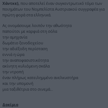
Χάντκε),
που αποτελεί έναν συγκεντρωτικό τόμο των
ποιημάτων του Νομπελίστα Αυστριακού συγγραφέα για
πρώτη φορά στα ελληνικά.
Ας ονομάσουμε λοιπόν την αθωότητα
παπούτσι με καρφιά στη σόλα
την αμηχανία
δωμάτιο ξενοδοχείου
την αδιέξοδη περίσταση
εννιά η ώρα
την αναποφασιστικότητα
ακίνητη κυλιόμενη σκάλα
την ντροπή
έναν πλήρως κατειλημμένο ανελκυστήρα
και την υπομονή
μια ταξιθέτρια στο σινεμά…
Δοκίμιο