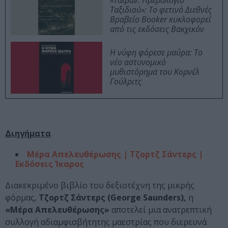
«Ταϊβάν: Ημερολόγιο
Ταξιδιού»: Το φετινό Διεθνές
Βραβείο Booker κυκλοφορεί
από τις εκδόσεις Βακχικόν
Η νύφη φόρεσε μαύρα: Το
νέο αστυνομικό
μυθιστόρημα του Κορνέλ
Γούλριτς
Διηγήματα
Μέρα Απελευθέρωσης | Τζορτζ Σάντερς |
Εκδόσεις Ίκαρος
Διακεκριμένο βιβλίο του δεξιοτέχνη της μικρής
φόρμας,
Τζορτζ Σάντερς (George Saunders),
η
«Μέρα Απελευθέρωσης»
αποτελεί μια ανατρεπτική
συλλογή αδιαμφισβήτητης μαεστρίας που διερευνά