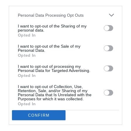
third parties.
αναλύοντας εμβληματικές ταινίες όπως Η Λίστα του
Σίντλερ του Στίβεν Σπίλμπεργκ, Ο Οκτώβρης του
Personal Data Processing Opt Outs
Σεργκέι Αϊζενστάιν και Οι Κόκκινοι του Γουόρεν Μπίτι
καθώς και ταινίες πρόσφατης ιστορίας όπως η Selma
I want to opt-out of the Sharing of my
personal data.
για τον Μάρτιν Λούθερ Κινγκ και Το παιχνίδι της
Opted In
μίμησης για τον Άλαν Τούρινγκ που αποκωδικοποίησε
I want to opt-out of the Sale of my
τη συσκευή Enigma.
Personal Data.
Opted In
Κεντρική φωτογραφία θέματος: Στιγμιότυπο από την ταινία
I want to opt-out of processing my
Personal Data for Targeted Advertising.
“Amélie”
Opted In
Ακολουθήστε το Culturenow.gr στο
Google News
και
I want to opt-out of Collection, Use,
Retention, Sale, and/or Sharing of my
μάθετε πρώτοι όλες τις ειδήσεις
Personal Data that Is Unrelated with the
Purposes for which it was collected.
Opted In
Δείτε όλα τα
τελευταία νέα
για την Τέχνη και τον
Πολιτισμό στο
Culturenow.gr
CONFIRM
Νέοι Διαγωνισμοί
❯