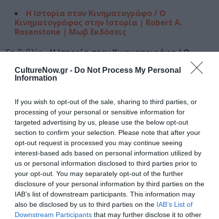
Η Ιστορία στον Κινηματογράφο / Ο
Κινηματογράφος στην Ιστορία | Robert Α.
Rosenstone | Μωβ Εκδόσεις
Το βιβλίο
«Η Ιστορία στον Κινηματογράφο / Ο
Κινηματογράφος στην Ιστορία
» του
Robert Α.
CultureNow.gr -
Do Not Process My Personal
Rosenstone (Ρόμπερτ Ρόζενστοουν)
, κυκλοφορεί στα
Information
ελληνικά από τις
Μωβ Εκδόσεις
. Ο εν λόγω τίτλος
οποίο αποτελεί μία κλασική πραγματεία για τις
If you wish to opt-out of the sale, sharing to third parties, or
ιστορικές ταινίες και για τον ρόλο τους στην
processing of your personal or sensitive information for
αναπαράσταση του παρελθόντος. Ο συγγραφέας
targeted advertising by us, please use the below opt-out
section to confirm your selection. Please note that after your
τεκμηριώνει τη θέση πως εάν αφήσουμε τις ιστορικές
opt-out request is processed you may continue seeing
ταινίες έξω από τη συζήτηση για τις νοηματοδοτήσεις
interest-based ads based on personal information utilized by
του παρελθόντος, είναι σαν να αγνοούμε ένα από τα πιο
us or personal information disclosed to third parties prior to
σημαντικά μέσα για τις προσλήψεις των ιστορικών
your opt-out. You may separately opt-out of the further
γεγονότων. Το βιβλίο «Η Ιστορία στον Κινηματογράφο
disclosure of your personal information by third parties on the
/ Ο Κινηματογράφος στην Ιστορία» εξετάζει ποιες
IAB’s list of downstream participants. This information may
εικόνες μεταφέρουν στο παρόν οι κινηματογραφικές
also be disclosed by us to third parties on the
IAB’s List of
Downstream Participants
that may further disclose it to other
ταινίες για το χθες και πώς ακριβώς τις μεταφέρουν,