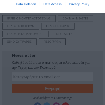
Data Deletion
Data Access
Privacy Policy
Tags
ΒΡΑΒΕΙΟ ΝΟΜΠΕΛ ΛΟΓΟΤΕΧΝΙΑΣ
ΔΟΚΙΜΙΑ - ΜΕΛΕΤΕΣ
ΕΚΔΟΣΕΙΣ ΒΑΚΧΙΚΟΝ
ΕΚΔΟΣΕΙΣ ΙΚΑΡΟΣ
ΕΚΔΟΣΕΙΣ ΚΛΕΙΔΑΡΙΘΜΟΣ
ΞΕΝΕΣ ΤΑΙΝΙΕΣ
ΞΕΝΟΙ ΣΥΓΓΡΑΦΕΙΣ
ΠΕΖΟΓΡΑΦΙΑ
Newsletter
Κάθε βδομάδα στο e-mail σας τα τελευταία νέα για
την Τέχνη και τον Πολιτισμό!
Ακολουθήστε το Culturenow.gr