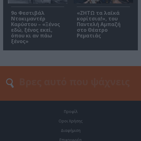
9ο Φεστιβάλ
«ΖΗΤΩ τα λαϊκά
Ντοκιμαντέρ
κορίτσια!», του
Καρύστου – «Ξένος
Παντελή Αμπαζή
εδώ, ξένος εκεί,
στο Θέατρο
όπου κι αν πάω
Ρεματιάς
ξένος»
Προφίλ
Οροι Χρήσης
Διαφήμιση
Επικοινωνία