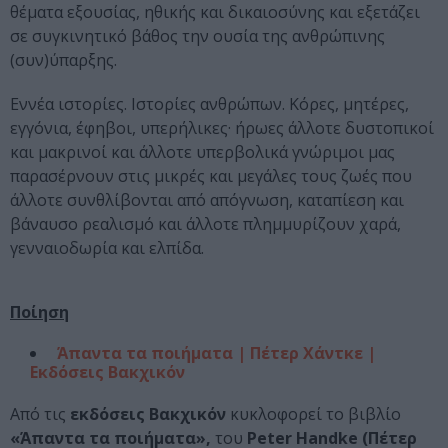
θέματα εξουσίας, ηθικής και δικαιοσύνης και εξετάζει
σε συγκινητικό βάθος την ουσία της ανθρώπινης
(συν)ύπαρξης.
Εννέα ιστορίες. Ιστορίες ανθρώπων. Κόρες, μητέρες,
εγγόνια, έφηβοι, υπερήλικες· ήρωες άλλοτε δυστοπικοί
και μακρινοί και άλλοτε υπερβολικά γνώριμοι μας
παρασέρνουν στις μικρές και μεγάλες τους ζωές που
άλλοτε συνθλίβονται από απόγνωση, καταπίεση και
βάναυσο ρεαλισμό και άλλοτε πλημμυρίζουν χαρά,
γενναιοδωρία και ελπίδα.
Ποίηση
Άπαντα τα ποιήματα | Πέτερ Χάντκε |
Εκδόσεις Βακχικόν
Από τις
εκδόσεις Βακχικόν
κυκλοφορεί το βιβλίο
«Άπαντα τα ποιήματα»,
του
Peter Handke (Πέτερ