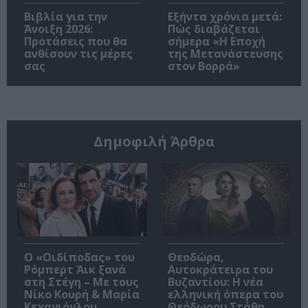
Βιβλία για την
Εξήντα χρόνια μετά:
Άνοιξη 2026:
Πώς διαβάζεται
Προτάσεις που θα
σήμερα «Η Εποχή
ανθίσουν τις μέρες
της Μετανάστευσης
σας
στον Βορρά»
Δημοφιλή Άρθρα
O «Οιδίποδας» του
Θεοδώρα,
Ρόμπερτ Άικ ξανά
Αυτοκράτειρα του
στη Στέγη – Με τους
Βυζαντίου: Η νέα
Νίκο Κουρή & Μαρία
ελληνική όπερα του
Κεχαγιόγλου
Θεόδωρου Στάθη