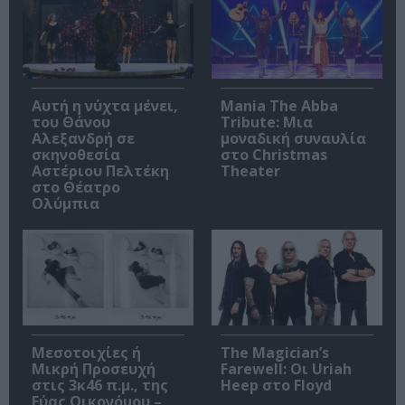
Αυτή η νύχτα μένει,
Mania The Abba
του Θάνου
Tribute: Μια
Αλεξανδρή σε
μοναδική συναυλία
σκηνοθεσία
στο Christmas
Αστέριου Πελτέκη
Theater
στο Θέατρο
Ολύμπια
Μεσοτοιχίες ή
The Magician’s
Μικρή Προσευχή
Farewell: Οι Uriah
στις 3κ46 π.μ., της
Heep στο Floyd
Εύας Οικονόμου –