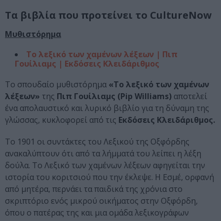
Τα βιβλία που προτείνει το CultureNow
Μυθιστόρημα
Το λεξικό των χαμένων λέξεων | Πιπ
Γουίλιαμς | Εκδόσεις Κλειδάριθμος
Το σπουδαίο μυθιστόρημα
«Το λεξικό των χαμένων
λέξεων»
της
Πιπ Γουίλιαμς (Pip Williams)
αποτελεί
ένα απολαυστικό και λυρικό βιβλίο για τη δύναμη της
γλώσσας, κυκλοφορεί από τις
Εκδόσεις Κλειδάριθμος.
Το 1901 οι συντάκτες του Λεξικού της Οξφόρδης
ανακαλύπτουν ότι από τα λήμματά του λείπει η λέξη
δούλα. Το Λεξικό των χαμένων λέξεων αφηγείται την
ιστορία του κοριτσιού που την έκλεψε. Η Εσμέ, ορφανή
από μητέρα, περνάει τα παιδικά της χρόνια στο
σκριπτόριο ενός μικρού οικήματος στην Οξφόρδη,
όπου ο πατέρας της και μια ομάδα λεξικογράφων