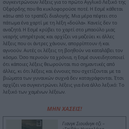
συγκεντρώνουν λέξεις για το πρώτο Αγγλικό Λεξικό της
Οξφόρδης που θα κυκλοφορούσε ποτέ. Η Εσμέ κάθεται
κάτω από το τραπέζι διαλογής. Μια μέρα πέφτει στο
πάτωμα ένα χαρτί με τη λέξη «δούλα». Κανείς δεν το
αναζητά. Η Εσμέ κρύβει το χαρτί στο μπαούλο μιας
νεαρής υπηρέτριας και αρχίζει να μαζεύει κι άλλες
λέξεις που οι άντρες χάνουν, απορρίπτουν ή και
αγνοούν. Αυτές οι λέξεις τη βοηθούν να καταλάβει τον
κόσμο. Όσο περνούν τα χρόνια, η Εσμέ συνειδητοποιεί
ότι κάποιες λέξεις θεωρούνται πιο σημαντικές από
άλλες, κι ότι λέξεις και έννοιες που σχετίζονται με τα
βιώματα των γυναικών συχνά δεν καταγράφονται. Έτσι
αρχίζει να συγκεντρώνει λέξεις για ένα άλλο λεξικό: Το
λεξικό των χαμένων λέξεων.
ΜΗΝ ΧΑΣΕΙΣ!
Γιανγκ Σιουάνγκ-τζι –