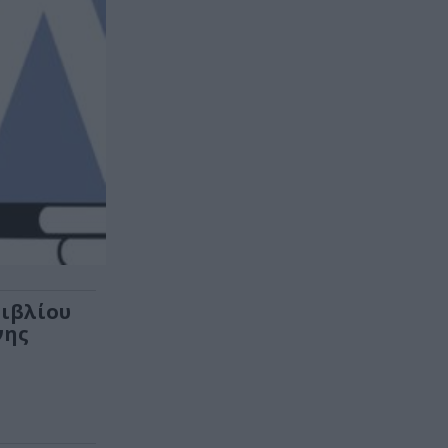
ιβλίου
νης