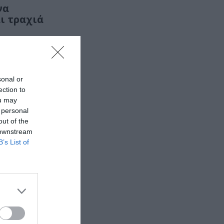
να
ι τραχιά
βιβλίο της
sonal or
ection to
ou may
 personal
out of the
 downstream
B’s List of