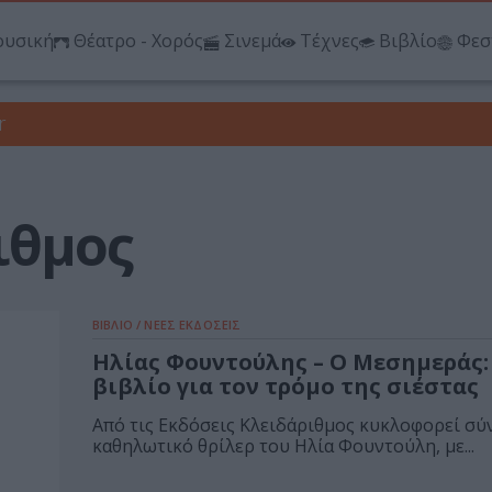
υσική
Θέατρο - Χορός
Σινεμά
Τέχνες
Βιβλίο
Φεσ
r
ιθμος
ΒΙΒΛΙΟ / ΝΕΕΣ ΕΚΔΟΣΕΙΣ
Ηλίας Φουντούλης – Ο Μεσημεράς:
βιβλίο για τον τρόμο της σιέστας
Aπό τις Εκδόσεις Κλειδάριθμος κυκλοφορεί σύ
καθηλωτικό θρίλερ του Ηλία Φουντούλη, με...