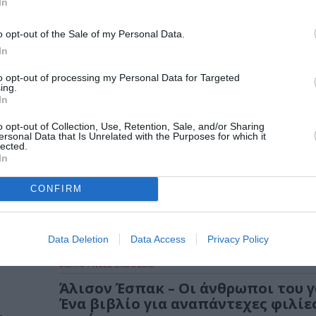
In
τό
o opt-out of the Sale of my Personal Data.
In
 της
to opt-out of processing my Personal Data for Targeted
ing.
In
ΒΙΒΛΙΟ / ΝΕΕΣ ΕΚΔΟΣΕΙΣ
o opt-out of Collection, Use, Retention, Sale, and/or Sharing
ersonal Data that Is Unrelated with the Purposes for which it
Λιν Πέιντερ – Καμία σχέση με τις τ
lected.
ές
πολυαναμενόμενη συνέχεια του μ
In
σελερ βιβλίου
CONFIRM
Από τις Εκδόσεις Κλειδάριθμος κυκλοφορεί το 
Λιν Πέιντερ (Lynn Painter) «Καμία σχέση...
Data Deletion
Data Access
Privacy Policy
ΒΙΒΛΙΟ / ΝΕΕΣ ΕΚΔΟΣΕΙΣ
Άλισον Έσπακ – Οι άνθρωποι του γ
Ένα βιβλίο για αναπάντεχες φιλίες