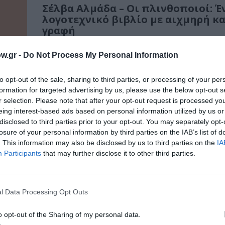
Σέλβα Αλµάδα – Οι πλινθοποιοί: Έ
λογοτεχνικό βιβλίο με αιχμηρή κα
γραφή
Από τις Εκδόσεις Κλειδάριθμος κυκλοφορεί το 
w.gr -
Do Not Process My Personal Information
Σέλβα Αλµάδα (Selva Almada) «Οι πλινθοποιοί».
to opt-out of the sale, sharing to third parties, or processing of your per
formation for targeted advertising by us, please use the below opt-out s
r selection. Please note that after your opt-out request is processed y
eing interest-based ads based on personal information utilized by us or
disclosed to third parties prior to your opt-out. You may separately opt-
losure of your personal information by third parties on the IAB’s list of
. This information may also be disclosed by us to third parties on the
IA
Participants
that may further disclose it to other third parties.
l Data Processing Opt Outs
o opt-out of the Sharing of my personal data.