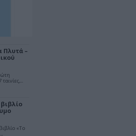
 Πλυτά –
νικού
ρώτη
αινίες,...
 βιβλίο
δυμο
 βιβλίο «Το
..