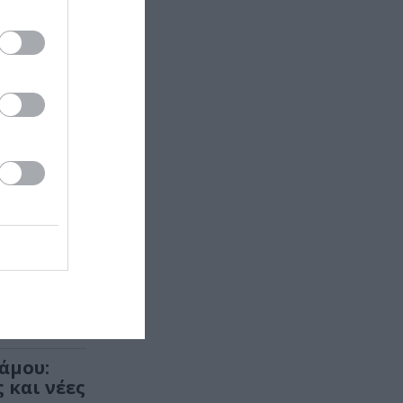
αινίες: Η
πεστ
βιβλίο της
άμου:
 και νέες