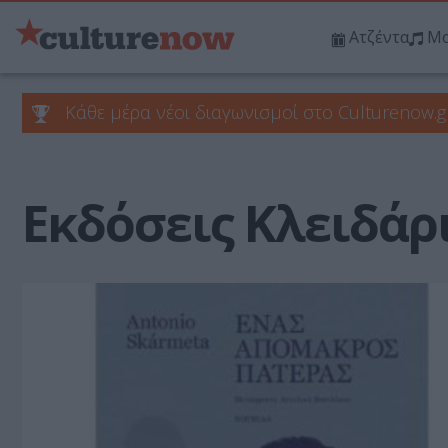
Ατζέντα
Μο
Κάθε μέρα νέοι διαγωνισμοί στο Culturenow.g
Εκδόσεις Κλειδάρ