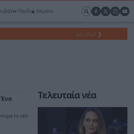
τιβάλ
Παιδί
Θέματα
Δες εδώ!
❯
Τελευταία νέα
 Ένα
ντομα το νέο