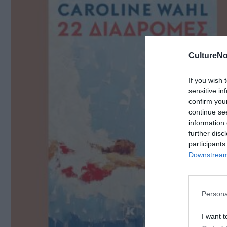
CultureNo
If you wish 
sensitive in
confirm you
continue se
information 
further disc
participants
Downstream 
Persona
I want t